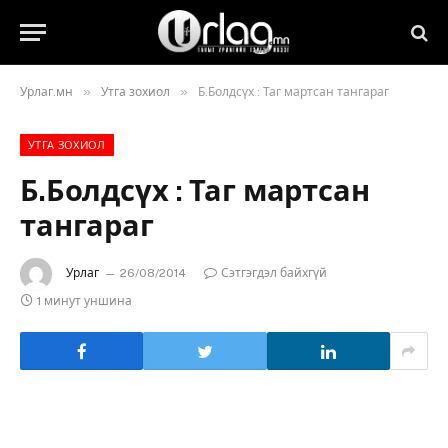
»
»
Урлаг.мн
Утга зохиол
Б.Болдсүх : Таг мартсан тангараг
УТГА ЗОХИОЛ
Б.Болдсүх : Таг мартсан
тангараг
Урлаг
26/08/2014
Сэтгэгдэл байхгүй
1 минут уншина