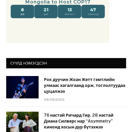
СҮҮЛД НЭМЭГДСЭН
Рок дуучин Жоан Жетт гэмтлийн
улмаас хагалгаанд орж, тоглолтуудаа
цуцалжээ
08/08/2026
76 настай Ричард Гир, 28 настай
Диана Силверс нар “Asymmetry”
кинонд хосын дүр бүтээжээ