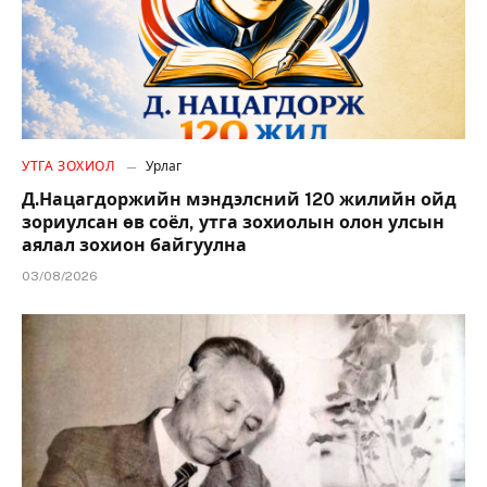
УТГА ЗОХИОЛ
Урлаг
Д.Нацагдоржийн мэндэлсний 120 жилийн ойд
зориулсан өв соёл, утга зохиолын олон улсын
аялал зохион байгуулна
03/08/2026