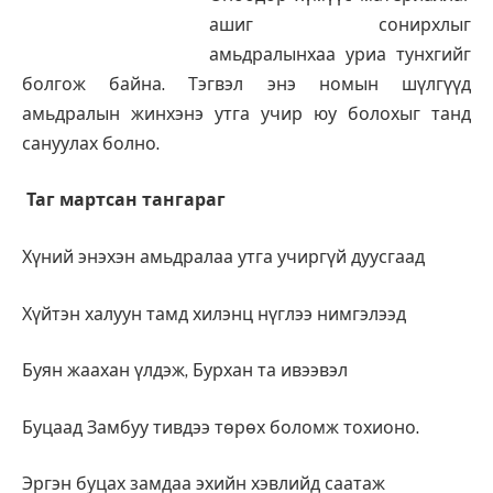
ашиг сонирхлыг
амьдралынхаа уриа тунхгийг
болгож байна. Тэгвэл энэ номын шүлгүүд
амьдралын жинхэнэ утга учир юу болохыг танд
сануулах болно.
Таг мартсан тангараг
Хүний энэхэн амьдралаа утга учиргүй дуусгаад
Хүйтэн халуун тамд хилэнц нүглээ нимгэлээд
Буян жаахан үлдэж, Бурхан та ивээвэл
Буцаад Замбуу тивдээ төрөх боломж тохионо.
Эргэн буцах замдаа эхийн хэвлийд саатаж