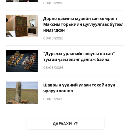
08/08/2026
Дорно дахины музейн сан хөмрөгт
Максим Горькийн цуглуулгаас бүтээл
нэмэгдсэн
08/08/2026
“Дүрслэх урлагийн оюуны өв сан”
тусгай үзэсгэлэнг дэлгэж байна
08/08/2026
Шаврын үүдний улаан тохойн хүн
чулуун хөшөө
08/08/2026
ДАРААХИ