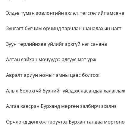
Элдэв түмэн зовлонгийн эхлэл, төгсгөлийг амсана
Зунгагт бүгчим орчинд тарчлан шаналахын цагт
Зуун төрлийнхөө үйлийг эрхгүй нэг санана
Алтан сайхан мөчүүдээ адгуус мэт үрж
Авралт ариун номыг амны цаас болгож
Аль л болохгүй бүхнийг үйлдэж явсандаа халаглаж
Алгаа хавсран Бурханд мөргөн залбирч эхэлнэ
Орчлонд дөнгөж төрүүтээ Бурхан тандаа мөргөнө