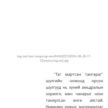
tag-martsan-tangarag-max8416223722014-08-26-17-
12[www.urlag.mn].jpg
“Таг мартсан тангараг”
шүлгийн номонд орсон
шүлгүүд нь хүний амьдралын
зорилго, мөн чанарыг нээн
таниулсан өнгө аястай.
Өнөөдөр хүмүүс материаллаг