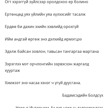
Огт хэрэггүй зүйлсээр оролдохоо ер болино
Ертөнцөд уях үйлийн уяа хүлээсийг тасалж
Ердөө би дахин эхийн хэвлийд орохгүй
Ийм андгай өргөж энэ дэлхийд ирмэгцээ
Эдэлж байсан зовлон, тавьсан тангаргаа мартана
Зэрэглээ мэт орчлонгийн зэрвэсхэн жаргалд
хууртаж
Хэмжээт энэ насаа хэнэг ч үгүй дуусгана.
Бадамсэдийн Болдсүх
Номыг Интерном, Аз хур номын дэлгүүрүүдээс