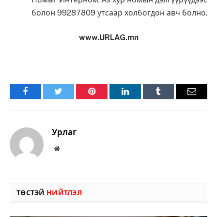
болон 99287809 утсаар холбогдон авч болно.
www.URLAG.mn
Facebook
Twitter
Pinterest
LinkedIn
Tumblr
Имэйл
Урлаг
Вэбсайт
ТӨСТЭЙ
НИЙТЛЭЛ