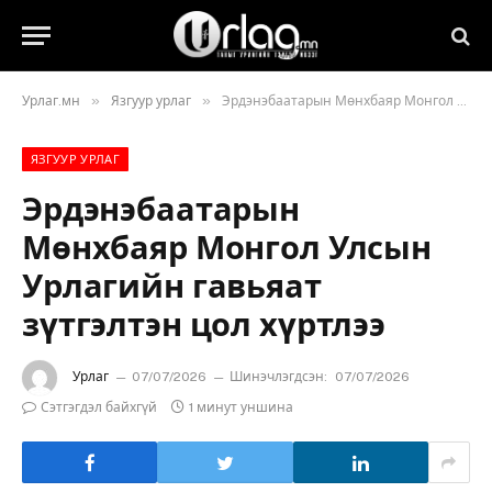
»
»
Урлаг.мн
Язгуур урлаг
Эрдэнэбаатарын Мөнхбаяр Монгол Улсын Урлагийн гавьяат зүтгэлтэн цол хүртлээ
ЯЗГУУР УРЛАГ
Эрдэнэбаатарын
Мөнхбаяр Монгол Улсын
Урлагийн гавьяат
зүтгэлтэн цол хүртлээ
Урлаг
07/07/2026
Шинэчлэгдсэн:
07/07/2026
Сэтгэгдэл байхгүй
1 минут уншина