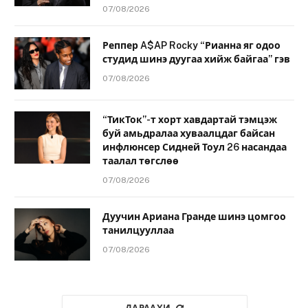
07/08/2026
Реппер A$AP Rocky “Рианна яг одоо
студид шинэ дуугаа хийж байгаа” гэв
07/08/2026
“ТикТок”-т хорт хавдартай тэмцэж
буй амьдралаа хуваалцдаг байсан
инфлюнсер Сидней Тоул 26 насандаа
таалал төгслөө
07/08/2026
Дуучин Ариана Гранде шинэ цомгоо
танилцууллаа
07/08/2026