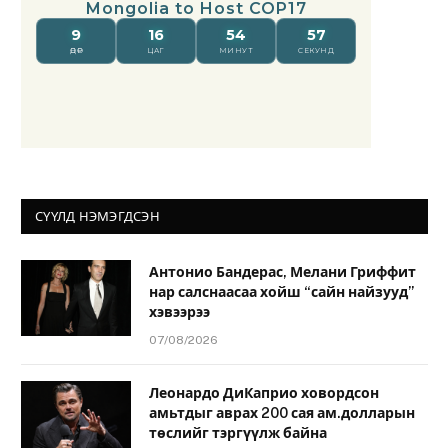
СҮҮЛД НЭМЭГДСЭН
Антонио Бандерас, Мелани Гриффит
нар салснаасаа хойш “сайн найзууд”
хэвээрээ
07/08/2026
Леонардо ДиКаприо ховордсон
амьтдыг аврах 200 сая ам.долларын
төслийг тэргүүлж байна