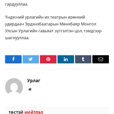
гардууллаа.
Үндэсний урлагийн их театрын ерөнхий
удирдаач Эрдэнэбаатарын Мөнхбаяр Монгол
Улсын Урлагийн гавьяат зүтгэлтэн цол, тэмдгээр
шагнууллаа.
Facebook
Twitter
Pinterest
LinkedIn
Tumblr
Имэйл
Урлаг
Вэбсайт
ТӨСТЭЙ
НИЙТЛЭЛ