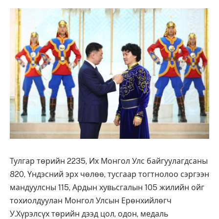
Тулгар төрийн 2235, Их Монгол Улс байгуулагдсаны
820, Үндэсний эрх чөлөө, тусгаар тогтнолоо сэргээн
мандуулсны 115, Ардын хувьсгалын 105 жилийн ойг
тохиолдуулан Монгол Улсын Ерөнхийлөгч
У.Хүрэлсүх төрийн дээд цол, одон, медаль