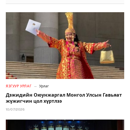
ЯЗГУУР УРЛАГ
Урлаг
Дэжидийн Оюунжаргал Монгол Улсын Гавьяат
жүжигчин цол хүртлээ
10/07/2026