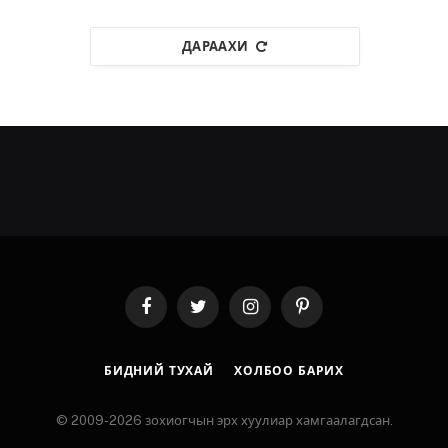
ДАРААХИ
Facebook
Twitter
Instagram
Pinterest
БИДНИЙ ТУХАЙ
ХОЛБОО БАРИХ
© 2009-2026 зохиогчын эрх хуулиар хамгаалагдсан.