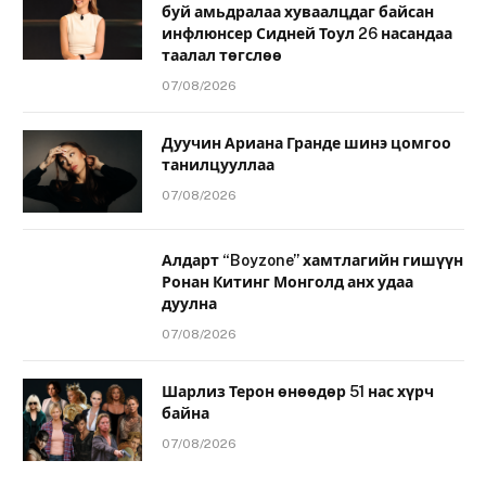
буй амьдралаа хуваалцдаг байсан
инфлюнсер Сидней Тоул 26 насандаа
таалал төгслөө
07/08/2026
Дуучин Ариана Гранде шинэ цомгоо
танилцууллаа
07/08/2026
Алдарт “Boyzone” хамтлагийн гишүүн
Ронан Китинг Монголд анх удаа
дуулна
07/08/2026
Шарлиз Терон өнөөдөр 51 нас хүрч
байна
07/08/2026