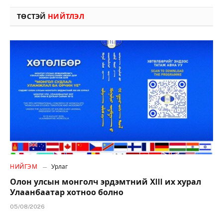
ТӨСТЭЙ
НИЙТЛЭЛ
НИЙГЭМ
Урлаг
Олон улсын монголч эрдэмтний XIII их хурал
Улаанбаатар хотноо болно
05/08/2026