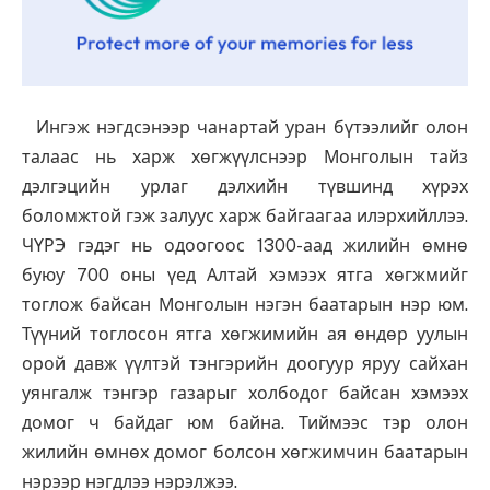
Ингэж нэгдсэнээр чанартай уран бүтээлийг олон
талаас нь харж хөгжүүлснээр Монголын тайз
дэлгэцийн урлаг дэлхийн түвшинд хүрэх
боломжтой гэж залуус харж байгаагаа илэрхийллээ.
ЧҮРЭ гэдэг нь одоогоос 1300-аад жилийн өмнө
буюу 700 оны үед Алтай хэмээх ятга хөгжмийг
тоглож байсан Монголын нэгэн баатарын нэр юм.
Түүний тоглосон ятга хөгжимийн ая өндөр уулын
орой давж үүлтэй тэнгэрийн доогуур яруу сайхан
уянгалж тэнгэр газарыг холбодог байсан хэмээх
домог ч байдаг юм байна. Тиймээс тэр олон
жилийн өмнөх домог болсон хөгжимчин баатарын
нэрээр нэгдлээ нэрэлжээ.