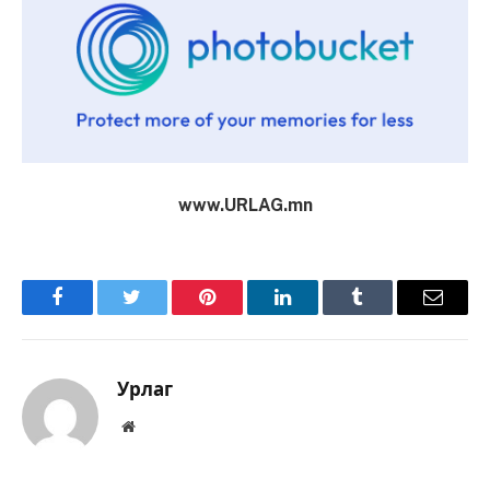
www.URLAG.mn
Facebook
Twitter
Pinterest
LinkedIn
Tumblr
Имэйл
Урлаг
Вэбсайт