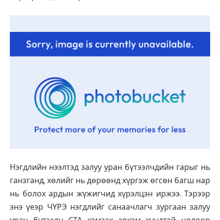
Нэгдлийн нээлтэд залуу уран бүтээлчдийн гарыг нь
ганзганд, хөлийг нь дөрөөнд хүргэж өгсөн багш нар
нь болох ардын жүжигчид хүрэлцэн иржээ. Тэрээр
энэ үеэр ЧҮРЭ нэгдлийг санаачлагч зургаан залуу