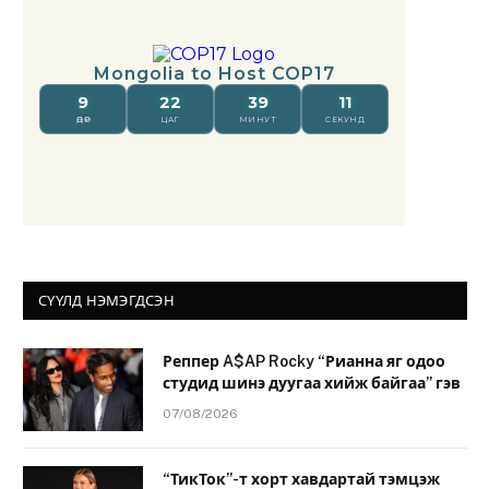
СҮҮЛД НЭМЭГДСЭН
Реппер A$AP Rocky “Рианна яг одоо
студид шинэ дуугаа хийж байгаа” гэв
07/08/2026
“ТикТок”-т хорт хавдартай тэмцэж