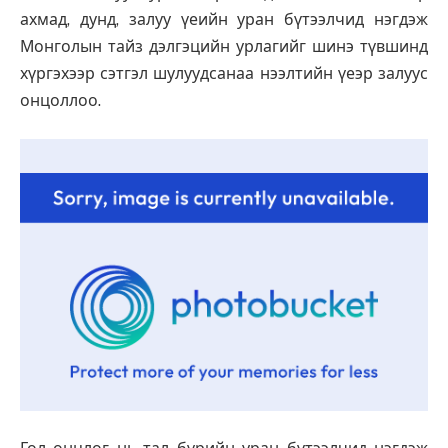
ахмад, дунд, залуу үеийн уран бүтээлчид нэгдэж
Монголын тайз дэлгэцийн урлагийг шинэ түвшинд
хүргэхээр сэтгэл шулуудсанаа нээлтийн үеэр залуус
онцоллоо.