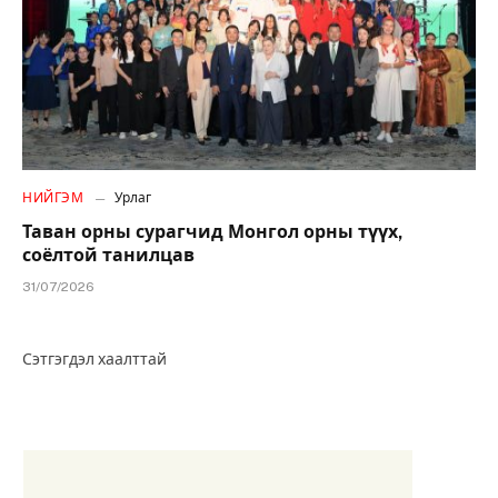
НИЙГЭМ
Урлаг
Таван орны сурагчид Монгол орны түүх,
соёлтой танилцав
31/07/2026
Сэтгэгдэл хаалттай