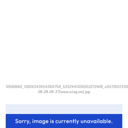
10580662_10204343654369758_5352441036053272400_o59726513120
08-28-09-37[www.urlag.mn].jpg