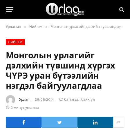
»
»
Урлаг.мн
Нийгэм
Монголын урлагийг дэлхийн түвшинд хүргэх ЧҮРЭ уран бүтээлийн нэгдэл байгуулагдлаа
НИЙГЭМ
Монголын урлагийг
дэлхийн түвшинд хүргэх
ЧҮРЭ уран бүтээлийн
нэгдэл байгуулагдлаа
Урлаг
28/08/2014
Сэтгэгдэл байхгүй
2 минут уншина