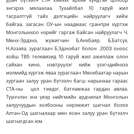
уран бүтээлч СТА хэмээх эрхэм хүндтэй цолоор
энгэрээ мялаалаа. Тухайлбал 10 гаруй жил
тасралтгүй тайз дэлгэцийн найруулагч хийж
байгаа, загасан ОУ-ын наадмаас гранпри хүртэж
Монголынхоо нэрийг гаргаж байсан найруулагч Ч.
Мөнх-Эрдэнэ, жүжигчин Б.Анхбаяр, Б.Батсүх,
Н.Аззаяа, зураглаач Б.Эдэнэбат болон 2003 оноос
хойш ТВ5 телевизид 10 гаруй жил ажиллаж олон
сайхан кино, нэвтрүүлэг хийж үзэгчдийнхээ
мэлмийд хүргэж яваа зураглаач Мөнхбаатар нарын
зургаан залуу уран бүтээлч багш нарынхаа гараас
СТА-ны цол тэмдэг, батламжаа гардан авлаа.
Түүнчлэн энэ үеэр нийгмийн ардчилал Монголын
залуучуудын холбооны нэрэмжит шагнал болох
Алтан-Од шагналаар мөн есөн залуу уран бүтээлч
шагнагдсан юм.