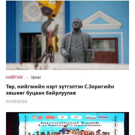
НИЙГЭМ
Урлаг
Төр, нийгмийн нэрт зүтгэлтэн С.Зоригийн
хөшөөг буцаан байрлуулав
03/08/2026