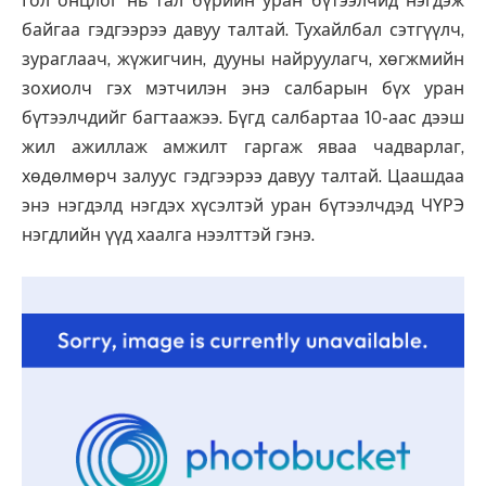
Гол онцлог нь тал бүрийн уран бүтээлчид нэгдэж
байгаа гэдгээрээ давуу талтай. Тухайлбал сэтгүүлч,
зураглаач, жүжигчин, дууны найруулагч, хөгжмийн
зохиолч гэх мэтчилэн энэ салбарын бүх уран
бүтээлчдийг багтаажээ. Бүгд салбартаа 10-аас дээш
жил ажиллаж амжилт гаргаж яваа чадварлаг,
хөдөлмөрч залуус гэдгээрээ давуу талтай. Цаашдаа
энэ нэгдэлд нэгдэх хүсэлтэй уран бүтээлчдэд ЧҮРЭ
нэгдлийн үүд хаалга нээлттэй гэнэ.