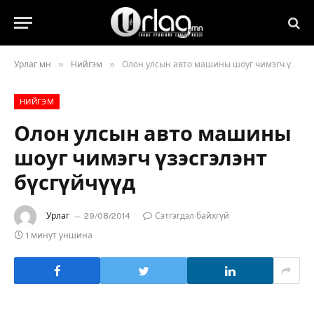
»
»
Урлаг.мн
Нийгэм
Олон улсын авто машины шоуг чимэгч үзэсгэлэнт бүсгүйчүүд
НИЙГЭМ
Олон улсын авто машины
шоуг чимэгч үзэсгэлэнт
бүсгүйчүүд
Урлаг
29/08/2014
Сэтгэгдэл байхгүй
1 минут уншина