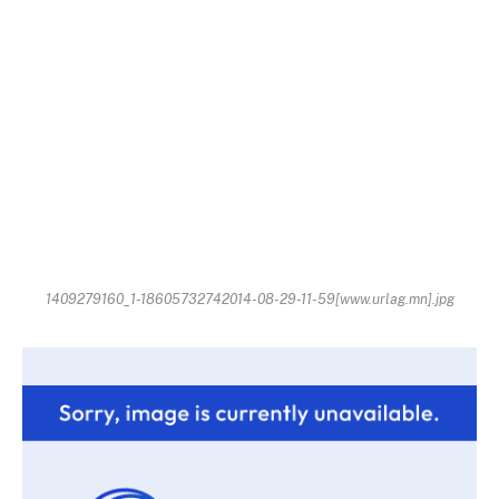
1409279160_1-18605732742014-08-29-11-59[www.urlag.mn].jpg