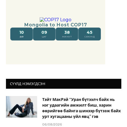
СҮҮЛД НЭМЭГДСЭН
Тэйт МакРэй “Уран бүтээлч байх нь
нэг удаагийн амжилт биш, харин
өөрийгөө байнга шинээр бүтээж байх
урт хугацааны үйл явц” гэв
06/08/2026