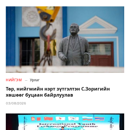
НИЙГЭМ
Урлаг
Төр, нийгмийн нэрт зүтгэлтэн С.Зоригийн
хөшөөг буцаан байрлуулав
03/08/2026