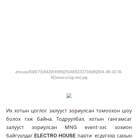
ehouse3026715842014090215489233734092014-09-02-16-
16[www.urlag.mn].jpg
Их хотын цоглог залууст зориулсан томоохон шоу
болох гэж байна. Тодруулбал, хотын гангамсаг
залууст зориулсан MNG event-ээс зохион
байгуулдаг
ELECTRO HOUSE
парти есдүгээр сарын