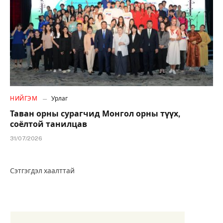
НИЙГЭМ
Урлаг
Таван орны сурагчид Монгол орны түүх,
соёлтой танилцав
31/07/2026
Сэтгэгдэл хаалттай