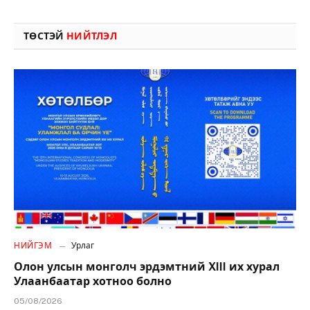
ТӨСТЭЙ
НИЙТЛЭЛ
НИЙГЭМ
Урлаг
Олон улсын монголч эрдэмтний XIII их хурал
Улаанбаатар хотноо болно
05/08/2026