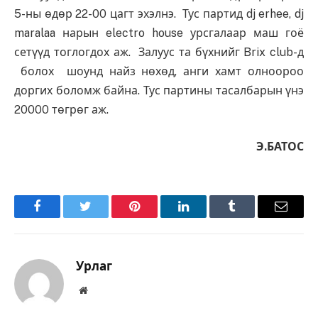
5-ны өдөр 22-00 цагт эхэлнэ. Тус партид dj erhee, dj
maralaa нарын electro house урсгалаар маш гоё
сетүүд тоглогдох аж. Залуус та бүхнийг Brix club-д
болох шоунд найз нөхөд, анги хамт олноороо
доргих боломж байна. Тус партины тасалбарын үнэ
20000 төгрөг аж.
Э.БАТОС
Facebook
Twitter
Pinterest
LinkedIn
Tumblr
Имэйл
Урлаг
Вэбсайт