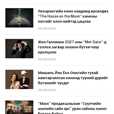
Локарногийн кино наадамд өрсөлдөх
“The House on the Moon” киноны
хэсгийг олон нийтэд цацлаа
06/08/2026
Жон Галлиано 2027 оны “Met Gala”-д
голлох загвар зохион бүтээгчээр
оролцоно
06/08/2026
Мишель Йео Ёко Оногийн тухай
намтарчилсан кинонд түүний дүрийг
бүтээхийг хүсдэг
06/08/2026
“Маск” продакшныхан “Сүүлчийн
шилийн сайн эрс” уран сайхны киног
бүтээж байна