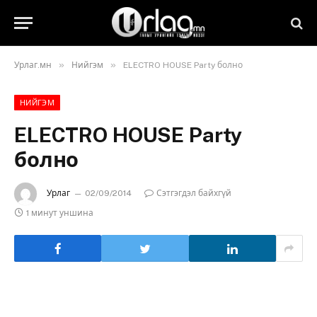
»
»
Урлаг.мн
Нийгэм
ELECTRO HOUSE Party болно
НИЙГЭМ
ELECTRO HOUSE Party
болно
Урлаг
02/09/2014
Сэтгэгдэл байхгүй
1 минут уншина