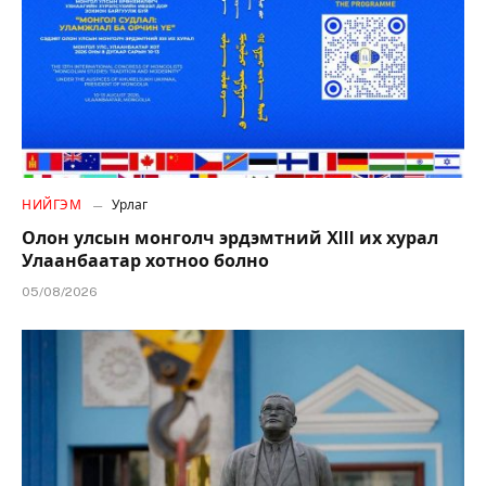
НИЙГЭМ
Урлаг
Олон улсын монголч эрдэмтний XIII их хурал
Улаанбаатар хотноо болно
05/08/2026