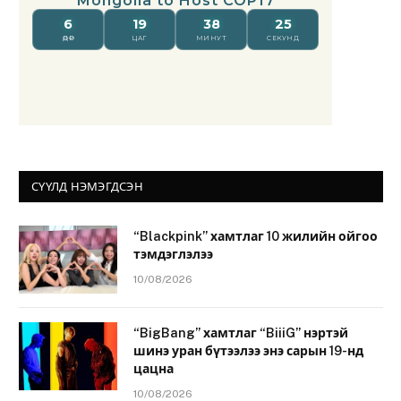
СҮҮЛД НЭМЭГДСЭН
“Blackpink” хамтлаг 10 жилийн ойгоо
тэмдэглэлээ
10/08/2026
“BigBang” хамтлаг “BiiiG” нэртэй
шинэ уран бүтээлээ энэ сарын 19-нд
цацна
10/08/2026