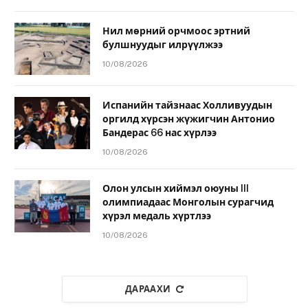
Нил мөрний орчмоос эртний
булшнуудыг илрүүлжээ
10/08/2026
Испанийн тайзнаас Холливуудын
оргилд хүрсэн жүжигчин Антонио
Бандерас 66 нас хүрлээ
10/08/2026
Олон улсын хиймэл оюуны III
олимпиадаас Монголын сурагчид
хүрэл медаль хүртлээ
10/08/2026
ДАРААХИ