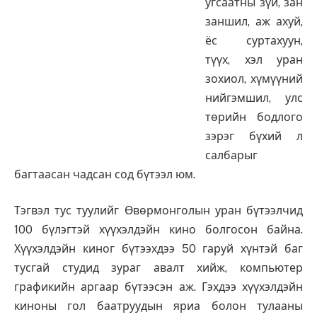
угсаатны зүй, зан
заншил, аж ахуй,
ёс суртахуун,
түүх, хэл уран
зохиол, хүмүүний
нийгэмшил, улс
төрийн бодлого
зэрэг бүхий л
салбарыг
багтаасан чадсан сод бүтээл юм.
Тэгвэл тус туулийг Өвөрмонголын уран бүтээлчид
100 бүлэгтэй хүүхэлдэйн кино болгосон байна.
Хүүхэлдэйн киног бүтээхдээ 50 гаруй хүнтэй баг
тусгай студид зураг авалт хийж, компьютер
графикийн аргаар бүтээсэн аж. Гэхдээ хүүхэлдэйн
киноны гол баатруудын яриа болон тулааны