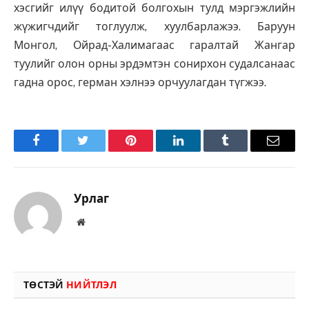
хэсгийг илүү бодитой болгохын тулд мэргэжлийн
жүжигчдийг тоглуулж, хуулбарлажээ. Баруун
Монгол, Ойрад-Халимагаас гаралтай Жангар
туулийг олон орны эрдэмтэн сонирхон судалсанаас
гадна орос, герман хэлнээ орчуулагдан түгжээ.
Facebook
Twitter
Pinterest
LinkedIn
Tumblr
Имэйл
Урлаг
Вэбсайт
ТӨСТЭЙ
НИЙТЛЭЛ