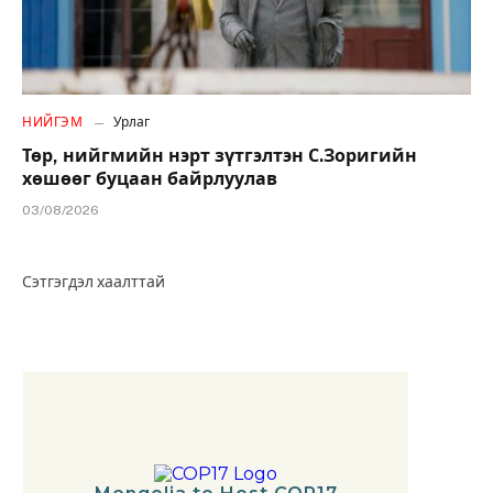
НИЙГЭМ
Урлаг
Төр, нийгмийн нэрт зүтгэлтэн С.Зоригийн
хөшөөг буцаан байрлуулав
03/08/2026
Сэтгэгдэл хаалттай