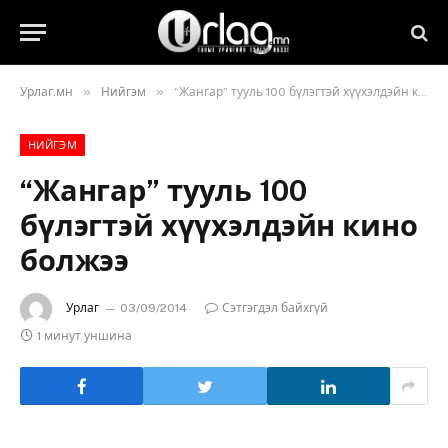
»
»
Урлаг.мн
Нийгэм
“Жангар” тууль 100 бүлэгтэй хүүхэлдэйн кино болжээ
НИЙГЭМ
“Жангар” тууль 100
бүлэгтэй хүүхэлдэйн кино
болжээ
Урлаг
03/09/2014
Сэтгэгдэл байхгүй
1 минут уншина