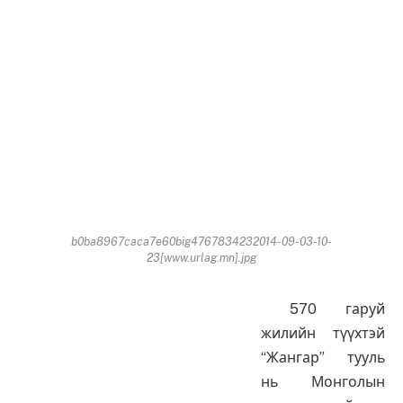
b0ba8967caca7e60big4767834232014-09-03-10-
23[www.urlag.mn].jpg
570 гаруй
жилийн түүхтэй
“Жангар” тууль
нь Монголын