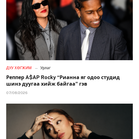
ДУУ ХӨГЖИМ
Урлаг
Реппер A$AP Rocky “Рианна яг одоо студид
шинэ дуугаа хийж байгаа” гэв
07/08/2026