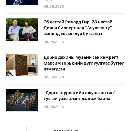
08/08/2026
76 настай Ричард Гир, 28 настай
Диана Силверс нар “Asymmetry”
кинонд хосын дүр бүтээжээ
08/08/2026
Дорно дахины музейн сан хөмрөгт
Максим Горькийн цуглуулгаас бүтээл
нэмэгдсэн
08/08/2026
“Дүрслэх урлагийн оюуны өв сан”
тусгай үзэсгэлэнг дэлгэж байна
08/08/2026