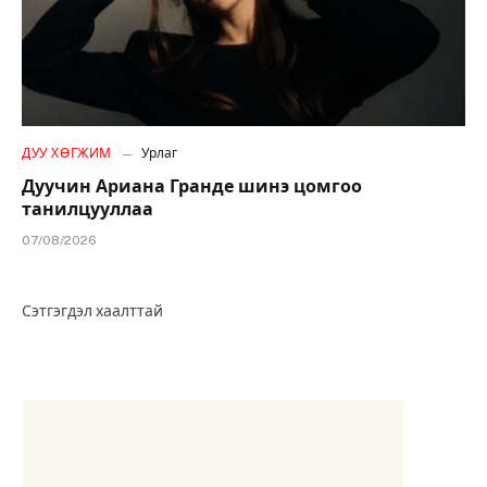
ДУУ ХӨГЖИМ
Урлаг
Дуучин Ариана Гранде шинэ цомгоо
танилцууллаа
07/08/2026
Сэтгэгдэл хаалттай