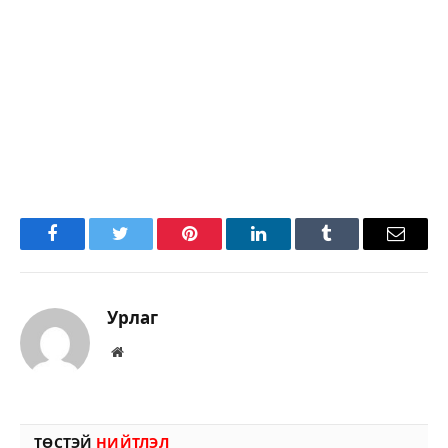
Facebook
Twitter
Pinterest
LinkedIn
Tumblr
Имэйл
Урлаг
Вэбсайт
ТӨСТЭЙ
НИЙТЛЭЛ