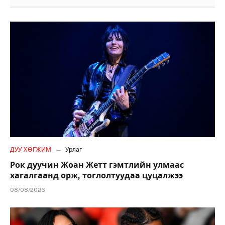
ДУУ ХӨГЖИМ
Урлаг
Рок дуучин Жоан Жетт гэмтлийн улмаас
хагалгаанд орж, тоглолтуудаа цуцалжээ
08/08/2026