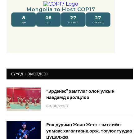
СҮҮЛД НЭМЭГДСЭН
“Эрдэнэс” хамтлаг олон улсын
наадамд оролцлоо
09/08/2026
Рок дуучин Жоан Жетт гэмтлийн
улмаас хагалгаанд орж, тоглолтуудаа
цуцалжээ