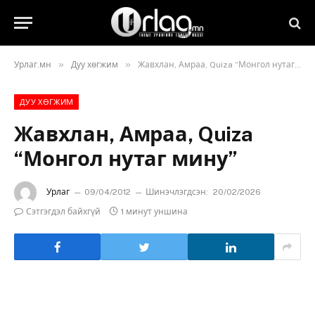
»
»
Урлаг.мн
Дуу хөгжим
Жавхлан, Амраа, Quiza “Монгол нутаг мину”
ДУУ ХӨГЖИМ
Жавхлан, Амраа, Quiza
“Монгол нутаг мину”
Урлаг
09/04/2012
Шинэчлэгдсэн:
20/02/2026
Сэтгэгдэл байхгүй
1 минут уншина