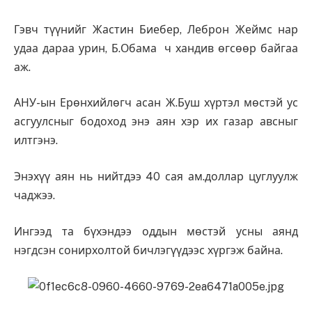
Гэвч түүнийг Жастин Биебер, Леброн Жеймс нар
удаа дараа урин, Б.Обама ч хандив өгсөөр байгаа
аж.
АНУ-ын Ерөнхийлөгч асан Ж.Буш хүртэл мөстэй ус
асгуулсныг бодоход энэ аян хэр их газар авсныг
илтгэнэ.
Энэхүү аян нь нийтдээ 40 сая ам.доллар цуглуулж
чаджээ.
Ингээд та бүхэндээ оддын мөстэй усны аянд
нэгдсэн сонирхолтой бичлэгүүдээс хүргэж байна.