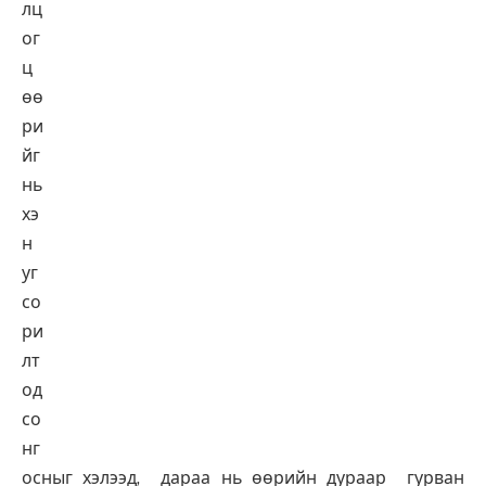
лц
ог
ц
өө
ри
йг
нь
хэ
н
уг
со
ри
лт
од
со
нг
осныг хэлээд, дараа нь өөрийн дураар гурван