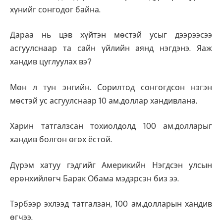
хүнийг сонгодог байна.
Дараа нь цэв хүйтэн мөстэй усыг дээрээсээ
асгуулснаар та сайн үйлийн аянд нэгдэнэ. Яаж
хандив цуглуулах вэ?
Мөн л тун энгийн. Сорилтод сонгогдсон нэгэн
мөстэй ус асгуулснаар 10 ам.доллар хандивлана.
Харин татгалзсан тохиолдолд 100 ам.долларыг
хандив болгон өгөх ёстой.
Дүрэм хатуу гэдгийг Америкийн Нэгдсэн улсын
ерөнхийлөгч Барак Обама мэдэрсэн биз ээ.
Тэрбээр эхлээд татгалзан, 100 ам.долларын хандив
өгчээ.