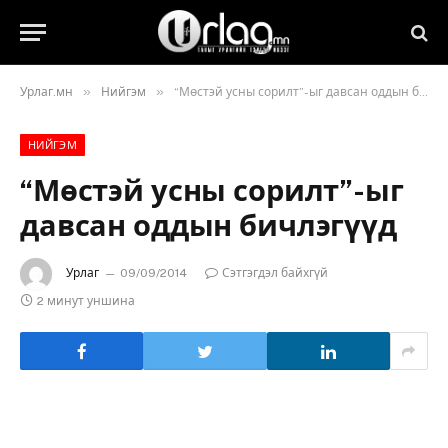
»
»
Урлаг.мн
Нийгэм
“Мөстэй усны сорилт”-ыг давсан оддын бичлэгүүд
НИЙГЭМ
“Мөстэй усны сорилт”-ыг
давсан оддын бичлэгүүд
Урлаг
09/09/2014
Сэтгэгдэл байхгүй
2 минут уншина