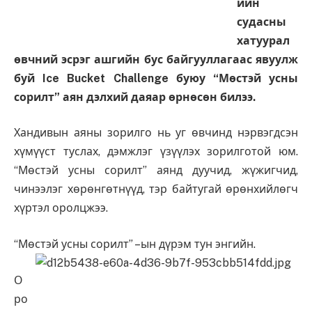
ийн
судасны
хатуурал
өвчний эсрэг ашгийн бус байгууллагаас явуулж
буй Ice Bucket Challenge буюу “Мөстэй усны
сорилт” аян дэлхий даяар өрнөсөн билээ.
Хандивын аяны зорилго нь уг өвчинд нэрвэгдсэн
хүмүүст туслах, дэмжлэг үзүүлэх зорилготой юм.
“Мөстэй усны сорилт” аянд дуучид, жүжигчид,
чинээлэг хөрөнгөтнүүд, тэр байтугай өрөнхийлөгч
хүртэл оролцжээ.
“Мөстэй усны сорилт” –ын дүрэм тун энгийн.
О
ро