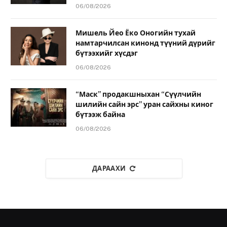
06/08/2026
Мишель Йео Ёко Оногийн тухай
намтарчилсан кинонд түүний дүрийг
бүтээхийг хүсдэг
06/08/2026
“Маск” продакшныхан “Сүүлчийн
шилийн сайн эрс” уран сайхны киног
бүтээж байна
06/08/2026
ДАРААХИ