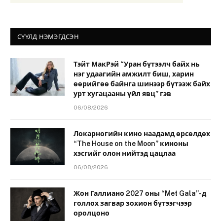
СҮҮЛД НЭМЭГДСЭН
Тэйт МакРэй “Уран бүтээлч байх нь
нэг удаагийн амжилт биш, харин
өөрийгөө байнга шинээр бүтээж байх
урт хугацааны үйл явц” гэв
06/08/2026
Локарногийн кино наадамд өрсөлдөх
“The House on the Moon” киноны
хэсгийг олон нийтэд цацлаа
06/08/2026
Жон Галлиано 2027 оны “Met Gala”-д
голлох загвар зохион бүтээгчээр
оролцоно