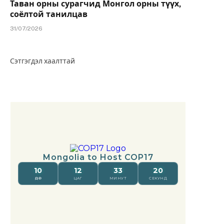
Таван орны сурагчид Монгол орны түүх,
соёлтой танилцав
31/07/2026
Сэтгэгдэл хаалттай