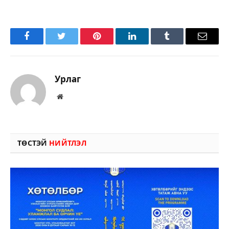
Facebook
Twitter
Pinterest
LinkedIn
Tumblr
Имэйл
Урлаг
Вэбсайт
ТӨСТЭЙ
НИЙТЛЭЛ