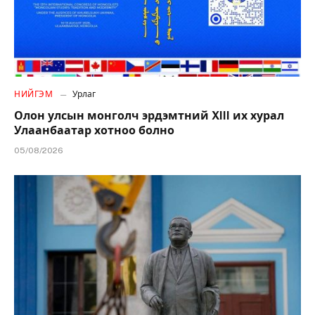
НИЙГЭМ
Урлаг
Олон улсын монголч эрдэмтний XIII их хурал
Улаанбаатар хотноо болно
05/08/2026