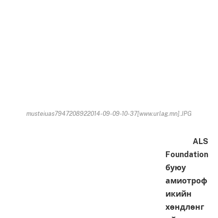
musteiuas7947208922014-09-09-10-37[www.urlag.mn].JPG
ALS
Foundation
буюу
амиотроф
икийн
хөндлөнг