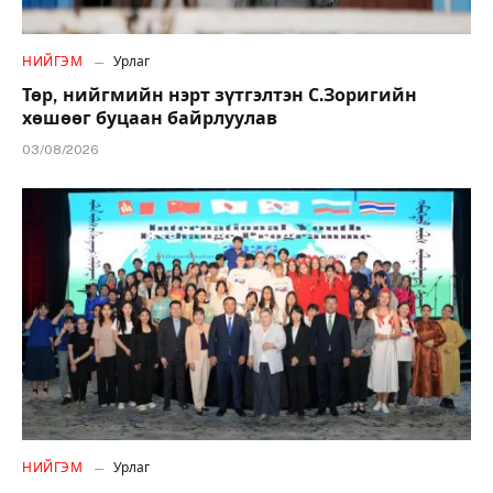
НИЙГЭМ
Урлаг
Төр, нийгмийн нэрт зүтгэлтэн С.Зоригийн
хөшөөг буцаан байрлуулав
03/08/2026
НИЙГЭМ
Урлаг