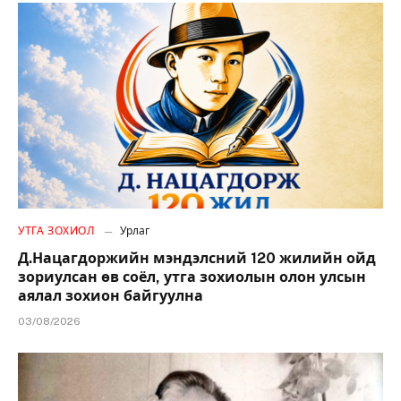
УТГА ЗОХИОЛ
Урлаг
Д.Нацагдоржийн мэндэлсний 120 жилийн ойд
зориулсан өв соёл, утга зохиолын олон улсын
аялал зохион байгуулна
03/08/2026