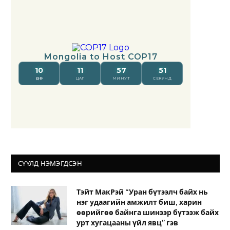
СҮҮЛД НЭМЭГДСЭН
Тэйт МакРэй “Уран бүтээлч байх нь
нэг удаагийн амжилт биш, харин
өөрийгөө байнга шинээр бүтээж байх
урт хугацааны үйл явц” гэв