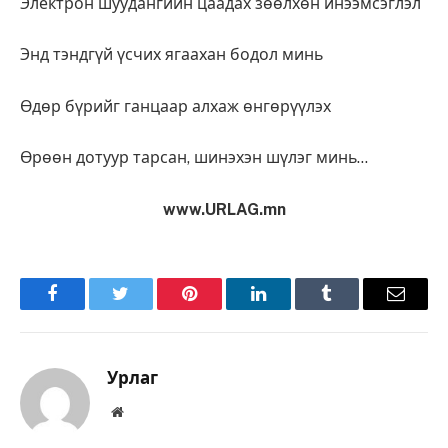
Электрон шуудангийн цаадах зөөлхөн инээмсэглэл
Энд тэндгүй үсчих ягаахан бодол минь
Өдөр бүрийг ганцаар алхаж өнгөрүүлэх
Өрөөн дотуур тарсан, шинэхэн шүлэг минь…
www.URLAG.mn
Facebook
Twitter
Pinterest
LinkedIn
Tumblr
Имэйл
Урлаг
Вэбсайт