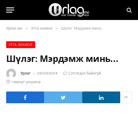
»
»
Урлаг.мн
Утга зохиол
Шүлэг: Мэрдэмж минь…
УТГА ЗОХИОЛ
Шүлэг: Мэрдэмж минь…
Урлаг
09/09/2014
Сэтгэгдэл байхгүй
1 минут уншина