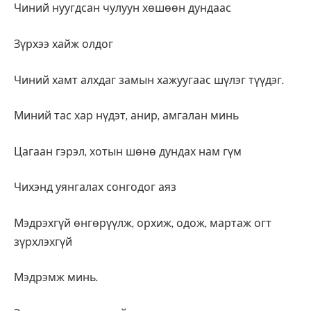
Чиний нуугдсан чулуун хөшөөн дундаас
Зүрхээ хайж олдог
Чиний хамт алхдаг замын хажуугаас шүлэг түүдэг.
Миний тас хар нүдэт, анир, амгалан минь
Цагаан гэрэл, хотын шөнө дундах нам гүм
Чихэнд уянгалах сонгодог аяз
Мэдрэхгүй өнгөрүүлж, орхиж, одож, мартаж огт
зүрхлэхгүй
Мэдрэмж минь.