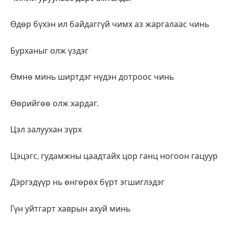
Өдөр бүхэн ил байдаггүй чимх аз жаргалаас чинь
Бурханыг олж үздэг
Өмнө минь ширтдэг нүдэн дотроос чинь
Өөрийгөө олж хардаг.
Цэл залуухан зүрх
Цэцэгс, гудамжны цаадтайх цор ганц ногоон гацуур
Дэргэдүүр нь өнгөрөх бүрт эгшиглэдэг
Гүн уйтгарт хаврын ахуй минь