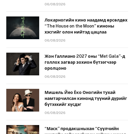
06/08/2026
Локарногийн кино наадамд өрсөлдөх
“The House on the Moon” киноны
хэсгийг олон нийтэд цацлаа
06/08/2026
Жон Галлиано 2027 оны “Met Gala”-д
голлох загвар зохион бүтээгчээр
оролцоно
06/08/2026
Мишель Йео Ёко Оногийн тухай
намтарчилсан кинонд түүний дүрийг
бүтээхийг хүсдэг
06/08/2026
“Маск” продакшныхан “Сүүлчийн