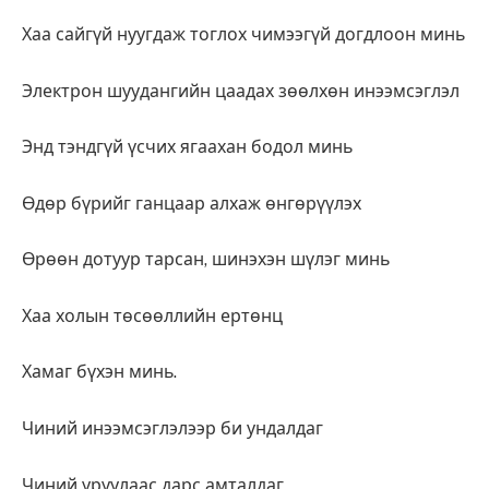
Хаа сайгүй нуугдаж тоглох чимээгүй догдлоон минь
Электрон шуудангийн цаадах зөөлхөн инээмсэглэл
Энд тэндгүй үсчих ягаахан бодол минь
Өдөр бүрийг ганцаар алхаж өнгөрүүлэх
Өрөөн дотуур тарсан, шинэхэн шүлэг минь
Хаа холын төсөөллийн ертөнц
Хамаг бүхэн минь.
Чиний инээмсэглэлээр би ундалдаг
Чиний уруулаас дарс амталдаг