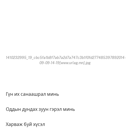
1410232995_19_cbc5fa1b8f7ab7a2d7a747c3b1f0fd277485397892014-
09-09-14-19[www.urlag.mn].jpg
Гүн их санаашрал минь
Оддын дундах зуун гэрэл минь
Харваж буй хүсэл