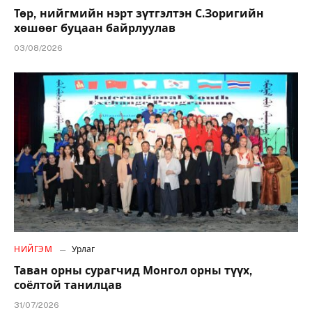
Төр, нийгмийн нэрт зүтгэлтэн С.Зоригийн
хөшөөг буцаан байрлуулав
03/08/2026
НИЙГЭМ
Урлаг
Таван орны сурагчид Монгол орны түүх,
соёлтой танилцав
31/07/2026