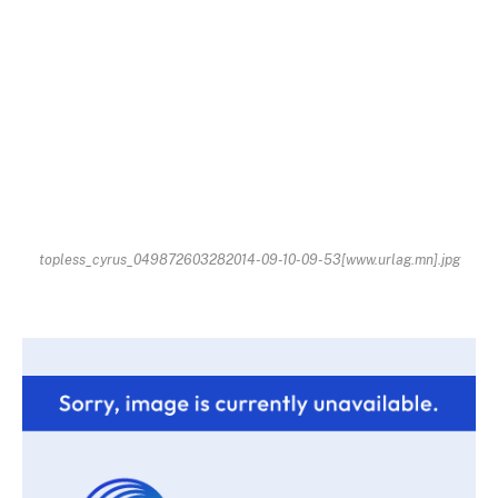
topless_cyrus_049872603282014-09-10-09-53[www.urlag.mn].jpg