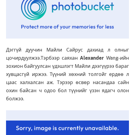
Дэггүй дуучин Майли Сайрус дахиад л олныг
цочирдуулжээ.Тэрбээр саяхан
Alexander
Wang-ийн
зохион байгуулсан үдэшлэгт Майли дээгүүрээ бараг
хувцасгүй иржээ. Түүний хөхний толгойг ердөө л
цаас халхалсан аж. Тэрээр өсвөр насандаа сайн
охин байсан ч одоо бол түүнийг үзэн ядагч олон
болжээ.