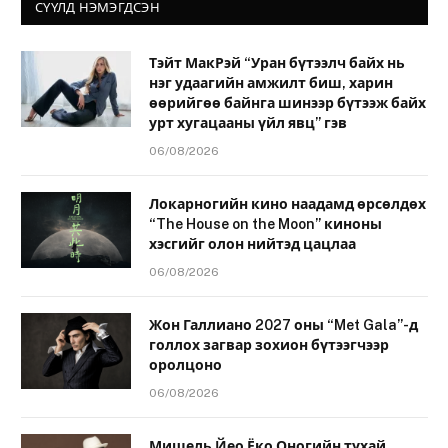
СҮҮЛД НЭМЭГДСЭН
Тэйт МакРэй “Уран бүтээлч байх нь
нэг удаагийн амжилт биш, харин
өөрийгөө байнга шинээр бүтээж байх
урт хугацааны үйл явц” гэв
06/08/2026
Локарногийн кино наадамд өрсөлдөх
“The House on the Moon” киноны
хэсгийг олон нийтэд цацлаа
06/08/2026
Жон Галлиано 2027 оны “Met Gala”-д
голлох загвар зохион бүтээгчээр
оролцоно
06/08/2026
Мишель Йео Ёко Оногийн тухай