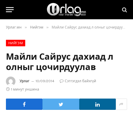
»
»
Урлаг.мн
Нийгэм
Майли Сайрус дахиад л олныг цочирдуулав
НИЙГЭМ
Майли Сайрус дахиад л
олныг цочирдуулав
Урлаг
10/09/2014
Сэтгэгдэл байхгүй
1 минут уншина