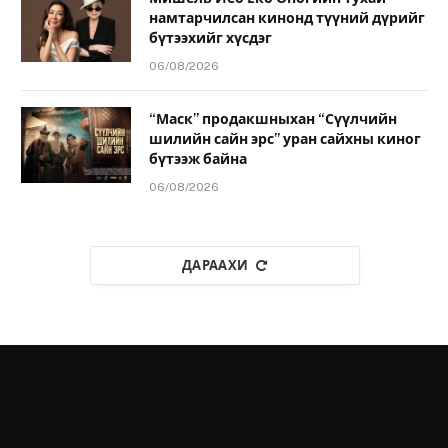
намтарчилсан кинонд түүний дүрийг
бүтээхийг хүсдэг
06/08/2026
“Маск” продакшныхан “Сүүлчийн
шилийн сайн эрс” уран сайхны киног
бүтээж байна
06/08/2026
ДАРААХИ