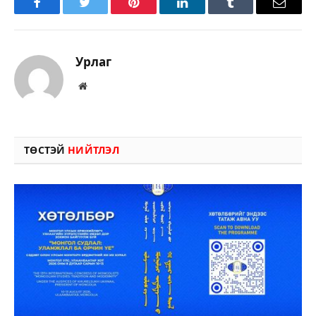
Facebook
Twitter
Pinterest
LinkedIn
Tumblr
Имэйл
Урлаг
Вэбсайт
ТӨСТЭЙ
НИЙТЛЭЛ