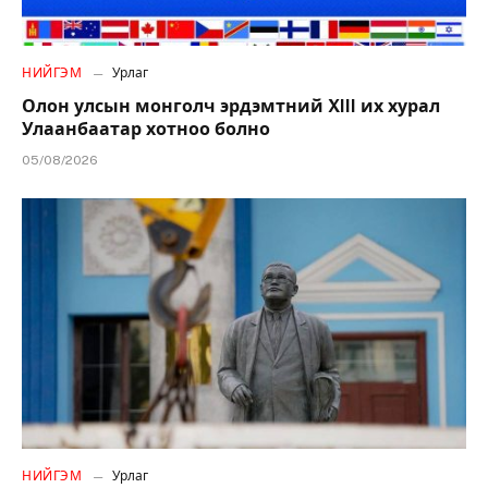
НИЙГЭМ
Урлаг
Олон улсын монголч эрдэмтний XIII их хурал
Улаанбаатар хотноо болно
05/08/2026
НИЙГЭМ
Урлаг