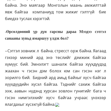
байна. Энэ маягаар Монголын маань амжилттай
явж байгаа компаниуд том жижиг гэлтгүй бие
биедээ туслах хэрэгтэй.
-Өрсөлдөөний үр дүн гарсны дараа Мээдээ сэтгэл
санааны хувьд ямаршуу үлдэх бол?
– Сэтгэл зовниж л байна, стресст орж байна. Яагаад
гэхээр миний ард энэ төслийг дэмжиж байгаа
хүмүүс бий. Эмнэлэгт шаналж байгаа хүүхдүүдэд
жаахан ч гэсэн дэм болох юм сан гэсэн нэг л
зорилго бий. Бидний ард амьд байхыг хүсч байгаа
хүүхдүүдийн хүсэл байгаа. Тэднийг сахиж байгаа
ээж, аавын нүдэнд хурсан зовлон гунигийг бага ч
гэсэн нимгэлэхийг хүсч байгаа учраас үнэхээр
ялагдахыг хүсэхгүй байна.