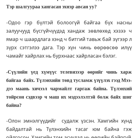
Тэр шалгуураа хангасан эхнэр авсан уу?
-Одоо гэр бүлтэй болоогүй байгаа бүх насны
залуучууд бүсгүйчүүдэд хандаж зөвлөхөд хэзээ ч
ямар ч шаардлага хэнд ч битгий тавьж бай зүгээр л
зүрх сэтгэлээ дага. Тэр хүн чинь өөрөөсөө илүү
чамайг хайрлах нь бурхнаас хайрласан бэлэг.
-Сүүлийн үед хүмүүс телевизээр өөрийг чинь харж
байгаа байх. Түлэнхийн төвд тус­ламж үзүүлэх гээд Мээ­­
дээ маань хичээл чармайлт гаргаж байна. Түлэн­хий
тойрсон сэдвээр ч маш их мэдээлэлтэй болж байх шиг
байна?
-Олон эмнэлгүүдийг судалж үзсэн. Хамгийн хүнд
байдалтай нь Түлэнхийн тасаг юм байна гэж
ойлгосон. Хамгийн том асуудал нь өөрийн байргүй,