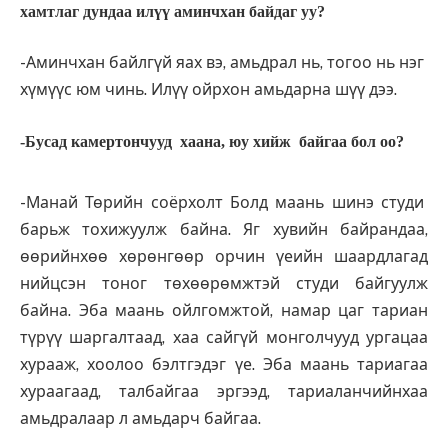
хамтлаг дундаа илүү аминчхан байдаг уу?
-Аминчхан байлгүй яах вэ, амьдрал нь, тогоо нь нэг
хүмүүс юм чинь. Илүү ойрхон амьдарна шүү дээ.
-Бусад камертончууд хаана, юу хийж байгаа бол оо?
-Манай Төрийн соёрхолт Болд маань шинэ студи
барьж тохижуулж байна. Яг хувийн байрандаа,
өөрийн­хөө хөрөнгөөр орчин үеийн шаардлагад
нийцсэн тоног төхөөрөмжтэй студи байгуулж
байна. Эба маань ойлгомжтой, намар цаг тариан
түрүү шаргалтаад, хаа сайгүй монголчууд ургацаа
хурааж, хоолоо бэлтгэдэг үе. Эба маань тариагаа
хураагаад, талбайгаа эргээд, тариаланчийнхаа
амьдралаар л амьдарч байгаа.