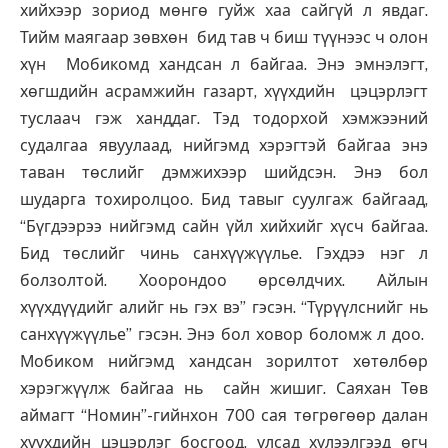
хийхээр зориод мөнгө гуйж хаа сайгүй л явдаг.
Тийм маягаар зөвхөн бид тав ч биш түүнээс ч олон
хүн Мобикомд хандсан л байгаа. Энэ эмнэлэгт,
хөгш­дийн асрамжийн газарт, хүүхдийн цэцэрлэгт
туслаач гэж ханддаг. Тэд тодорхой хэмжээний
судалгаа явуу­лаад, нийгэмд хэрэгтэй байгаа энэ
таван төслийг дэмжихээр шийдсэн. Энэ бол
шударга тохиролцоо. Бид тавыг суулгаж байгаад,
“Бүгдээрээ нийгэмд сайн үйл хийхийг хүсч байгаа.
Бид төслийг чинь санхүүжүүлье. Гэхдээ нэг л
болзолтой. Хоорондоо өрсөлдчих. Айлын
хүүхдүүдийг алийг нь гэх вэ” гэсэн. “Түрүүлснийг нь
санхүүжүүлье” гэсэн. Энэ бол ховор боломж л доо.
Мобиком нийгэмд хандсан зорилтот хөтөлбөр
хэрэгжүүлж байгаа нь сайн жишиг. Саяхан Төв
аймагт “Номин”-гийнхон 700 сая төгрөгөөр далан
хүүхдийн цэцэрлэг босгоод, улсад хүлээлгээд өгч