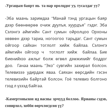
-Ургацын баярт нь та нар оролцдог уу, тусалдаг уу?
-Эба маань заримдаа “Манай тэнд ургацын баяр
дээр бөөнөөрөө очиж дуулъя, хуурдъя” гэдэг. Эба
Сэлэнгэ аймгийн Сант сумын ойролцоо Орхоны
хөвөөн дээр тариа, ногоогоо тарьдаг. Сант сумын
ойгоор сайхан тоглолт хийж байлаа. Сэлэнгэ
аймгийн ойгоор ч тоглолт хийж байлаа. Бие
биенийхээ ажлыг болж өгвөл дэмжихийг боддог
доо. Ганаа маань “Эко” сувгийн захирал болсон.
Телевизээ удирдаж яваа. Саяхан өөрсдийн гэсэн
телевизийн байртай болсон. Гоё телевиз болгоно
гээд л үзээд байгаа.
-Камертоныхон ид насны эрчүүд боллоо. Ярианы сэдэв,
сонирхол, хобби өөрчлөгдсөн үү?