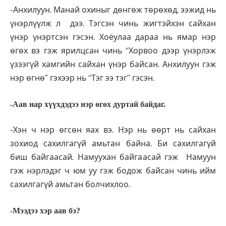
-Анхилуун. Манай охиныг дөнгөж төрөхөд, ээжид нь
үнэрлүүлж л дээ. Тэгсэн чинь жигтэйхэн сайхан
үнэр үнэртсэн гэсэн. Хоёулаа дараа нь ямар нэр
өгөх вэ гэж ярилцсан чинь “Хорвоо дээр үнэрлэж
үзээгүй хамгийн сайхан үнэр байсан. Анхилуун гэж
нэр өгнө” гэхээр нь “Тэг ээ тэг” гэсэн.
-Аав нар хүүхдэдээ нэр өгөх дуртай байдаг.
-Хэн ч нэр өгсөн яах вэ. Нэр нь өөрт нь сайхан
зохиод сахилгагүй амьтан байна. Би сахилгагүй
биш байгаасай. Намуухан байгаасай гэж Намуун
гэж нэрлэдэг ч юм уу гэж бодож байсан чинь ийм
сахилгагүй амьтан болчихлоо.
-Мээдээ хэр аав бэ?