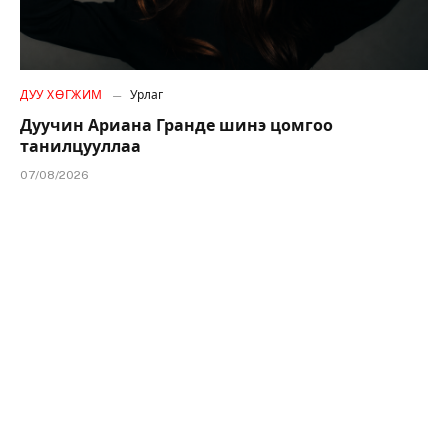
ДУУ ХӨГЖИМ
Урлаг
Дуучин Ариана Гранде шинэ цомгоо
танилцууллаа
07/08/2026