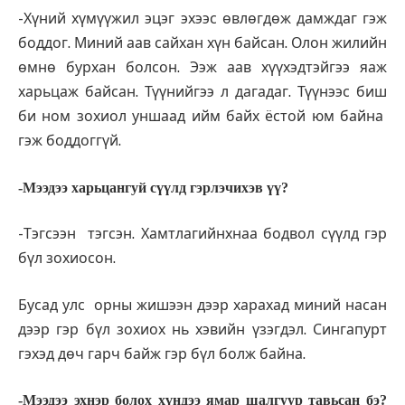
-Хүний хүмүүжил эцэг эхээс өвлөгдөж дамждаг гэж
боддог. Миний аав сайхан хүн байсан. Олон жилийн
өмнө бурхан болсон. Ээж аав хүүхэдтэйгээ яаж
харьцаж байсан. Түүнийгээ л дагадаг. Түүнээс биш
би ном зохиол уншаад ийм байх ёстой юм байна
гэж боддоггүй.
-Мээдээ харьцангуй сүүлд гэрлэчихэв үү?
-Тэгсээн тэгсэн. Хамтла­гийнхнаа бодвол сүүлд гэр
бүл зохиосон.
Бусад улс орны жишээн дээр харахад миний насан
дээр гэр бүл зохиох нь хэвийн үзэгдэл. Сингапурт
гэхэд дөч гарч байж гэр бүл болж байна.
-Мээдээ эхнэр болох хүн­дээ ямар шалгуур тавьсан бэ?