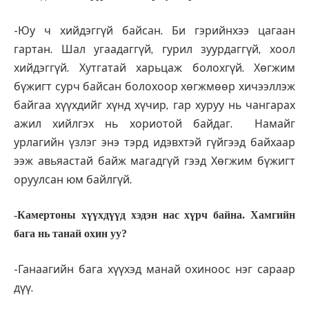
-Юу ч хийдэггүй байсан. Би гэрийнхээ цагаан
гартан. Шал угаадаггүй, гурил зуурдаггүй, хоол
хийдэггүй. Хутгатай харьцаж болохгүй. Хөгжим
бүжигт сурч байсан болохоор хөгжмөөр хичээллэж
байгаа хүүхдийг хүнд хүчир, гар хуруу нь чангарах
ажил хийлгэх нь хориотой байдаг. Намайг
урлагийн үзлэг энэ тэрд идэвхтэй гүйгээд байхаар
ээж авьяастай байж магадгүй гээд Хөгжим бүжигт
оруулсан юм байлгүй.
-Камертоны хүүхдүүд хэдэн нас хүрч байна. Хамгийн
бага нь танай охин уу?
-Ганаагийн бага хүүхэд манай охиноос нэг сараар
дүү.