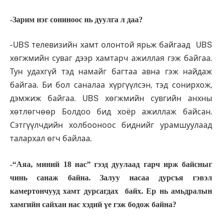
-Зарим нэг сониноос нь дуулга л даа?
-UBS телевизийн хамт олонтой ярьж байгаад UBS
хөгжмийн суваг дээр хамтарч ажиллая гэж байгаа.
Тун удахгүй тэд намайг багтаа авна гэж найдаж
байгаа. Би бол саналаа хүргүүлсэн, тэд сонирхож,
дэмжиж байгаа. UBS хөгжмийн сувгийн анхны
хөтлөгчөөр Болдоо бид хоёр ажиллаж байсан.
Сэтгүүлчдийн холбооноос биднийг урамшуулаад
талархал өгч байлаа.
-“Аяа, миний 18 нас” гээд дуулаад гарч ирж байс­­ныг
чинь санаж бай­на. Залуу насаа дурсъя гэвэл
камертончууд хамт дурсагдах байх. Ер нь амьдралын
хамгийн сайхан нас хэдий үе гэж бодож байна?