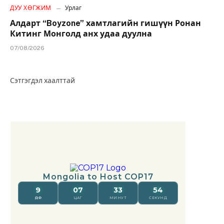
ДУУ ХӨГЖИМ
Урлаг
Алдарт “Boyzone” хамтлагийн гишүүн Ронан
Китинг Монголд анх удаа дуулна
07/08/2026
Сэтгэгдэл хаалттай