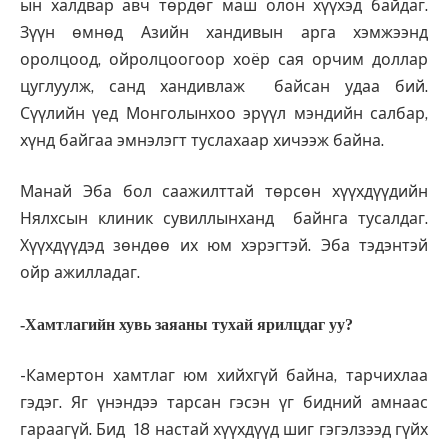
ын халдвар авч төрдөг маш олон хүүхэд байдаг.
Зүүн өмнөд Азийн хандивын арга хэмжээнд
оролцоод, ойролцоогоор хоёр сая орчим доллар
цуглуулж, санд хандивлаж байсан удаа бий.
Сүүлийн үед Монголынхоо эрүүл мэндийн салбар,
хүнд байгаа эмнэлэгт туслахаар хичээж байна.
Манай Эба бол саажилттай төр­сөн хүүхдүүдийн
Нялхсын клиник сувиллынханд байнга тусал­даг.
Хүүхдүүдэд зөндөө их юм хэрэгтэй. Эба тэдэнтэй
ойр ажилладаг.
-Хамтлагийн хувь заяаны тухай ярилцдаг уу?
-Камертон хамтлаг юм хийхгүй байна, тарчихлаа
гэдэг. Яг үнэндээ тарсан гэсэн үг бидний амнаас
гараагүй. Бид 18 настай хүүхдүүд шиг гэгэлзээд гүйх