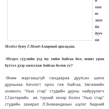
н”
хам
т­
лаги
йн
дууч
ин
Мээдээ буюу Г.Мэнд-Амартай ярилцлаа.
-Мээдээ сүүлийн үед юу хийж байгаа бол, шинэ уран
бүтээл дээр ажиллаж байгаа болов уу?
-Өнөө маргаашгүй ганцаа­раа дуулсан шинэ
дууныхаа бичлэгт орох гэж байгаа. Хөгжмийн
зохиолч, “Нью стар” студийн дууны найруулагч
С.Гантөрийн ая, түүний эхнэр болох “Нью стар”
студийн захирал Л.Энхмандахын шүлэг бидний