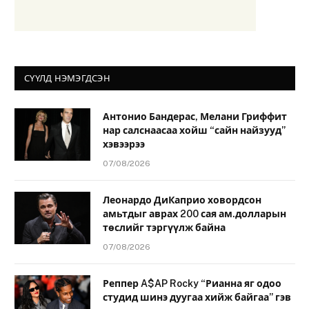
СҮҮЛД НЭМЭГДСЭН
Антонио Бандерас, Мелани Гриффит
нар салснаасаа хойш “сайн найзууд”
хэвээрээ
07/08/2026
Леонардо ДиКаприо ховордсон
амьтдыг аврах 200 сая ам.долларын
төслийг тэргүүлж байна
07/08/2026
Реппер A$AP Rocky “Рианна яг одоо
студид шинэ дуугаа хийж байгаа” гэв