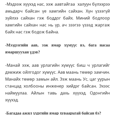
-Мэдээж хүүхэд нас, ээж аавтайгаа халуун бүлээрээ
амьдарч байсан үе хамгийн сайхан. Хүн үзээгүй
зүйлээ сайхан гэж боддог байх. Миний бодлоор
хамгийн сайхан нас нь үр, ач зээгээ үзээд жаргаж
байх нас гэж бодож байна.
-Мээдээгийн аав, ээж ямар хүмүүс вэ, бага насаа
ямаршуухан үдэв?
-Манай ээж, аав урлагийн хүмүүс биш ч урлагийг
дэмжиж ойлгодог хүмүүс. Аав маань төмөр замчин.
Манайх төмөр замын айл. Ээж маань Ус, цаг уурын
станцад холбооны инженер хийдэг байсан. Эхээс
наймуулаа. Айлын тавь дахь хүүхэд. Одонгийн
хүүхэд.
-Багадаа ажил үүргийн ямар хуваарьтай байсан бэ?