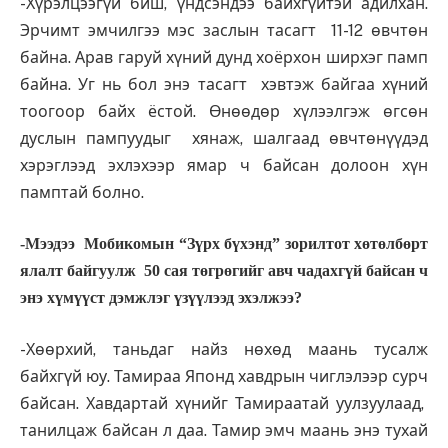
-Хүрэлцээгүй биш, үнд­сэндээ байхгүйтэй адилхан.
Эрчимт эмчилгээ мэс заслын тасагт 11-12 өвчтөн
байна. Арав гаруй хүний дунд хоёр­хон ширхэг памп
байна. Уг нь бол энэ тасагт хэвтэж байгаа хүний
тоогоор байх ёстой. Өнөөдөр хүлээлгэж өгсөн
дуслын пампуудыг хянаж, шалгаад өвчтөнүүдэд
хэрэглээд эхлэхээр ямар ч байсан долоон хүн
памптай болно.
-Мээдээ Мобикомын “Зүрх бүхэнд” зорилтот хөтөлбөрт
ялалт байгуулж 50 сая төгрөгийг авч чадахгүй байсан ч
энэ хүмүүст дэмжлэг үзүүлээд эхэлжээ?
-Хөөрхий, таньдаг найз нөхөд маань тусалж
байхгүй юу. Тамираа Японд хавдрын чиглэлээр сурч
байсан. Хав­дар­тай хүнийг Тамираатай уулзуу­лаад,
танилцаж байсан л даа. Тамир эмч маань энэ тухай