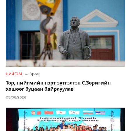
НИЙГЭМ
Урлаг
Төр, нийгмийн нэрт зүтгэлтэн С.Зоригийн
хөшөөг буцаан байрлуулав
03/08/2026