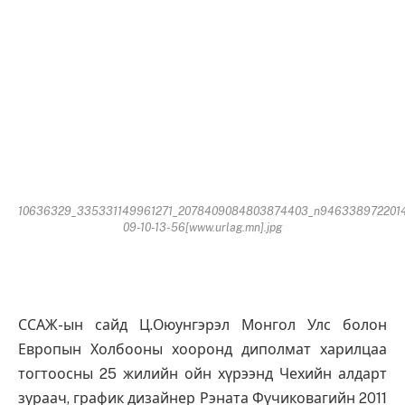
10636329_335331149961271_2078409084803874403_n946338972201
09-10-13-56[www.urlag.mn].jpg
ССАЖ-ын сайд Ц.Оюунгэрэл Монгол Улс болон
Европын Холбооны хооронд диполмат харилцаа
тогтоосны 25 жилийн ойн хүрээнд Чехийн алдарт
зураач, график дизайнер Рэната Фүчиковагийн 2011