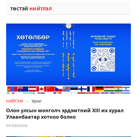
ТӨСТЭЙ
НИЙТЛЭЛ
НИЙГЭМ
Урлаг
Олон улсын монголч эрдэмтний XIII их хурал
Улаанбаатар хотноо болно
05/08/2026