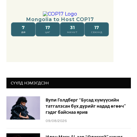
СҮҮЛД НЭМЭГДСЭН
Вупи Голдберг “Бусад хүмүүсийн
татгалзсан бүх дүрийг надад өгөөч”
гэдэг байснаа ярив
09/08/2026