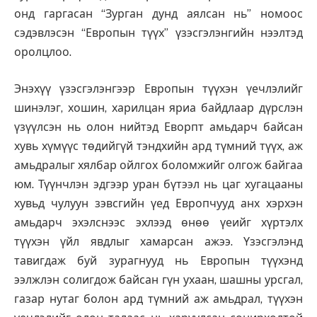
онд гаргасан “Зурган дунд аялсан нь” номоос
сэдэвлэсэн “Европын түүх” үзэсгэлэнгийн нээлтэд
оролцлоо.
Энэхүү үзэсгэлэнгээр Европын түүхэн үечлэлийг
шинэлэг, хошин, харилцан яриа байдлаар дүрслэн
үзүүлсэн нь олон нийтэд Еворпт амьдарч байсан
хувь хүмүүс төдийгүй тэндхийн ард түмний түүх, аж
амьдралыг хялбар ойлгох боломжийг олгож байгаа
юм. Түүнчлэн эдгээр уран бүтээл нь цаг хугацааны
хувьд чулуун зэвсгийн үед Европчууд анх хэрхэн
амьдарч эхэлснээс эхлээд өнөө үеийг хүртэлх
түүхэн үйл явдлыг хамарсан ажээ. Үзэсгэлэнд
тавигдаж буй зурагнууд нь Европын түүхэнд
ээлжлэн солигдож байсан гүн ухаан, шашны урсгал,
газар нутаг болон ард түмний аж амьдрал, түүхэн