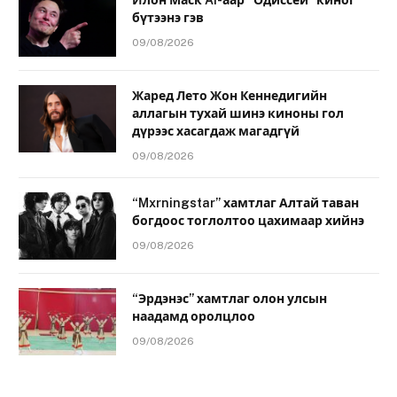
Илон Маск AI-аар “Одиссей” киног
бүтээнэ гэв
09/08/2026
Жаред Лето Жон Кеннедигийн
аллагын тухай шинэ киноны гол
дүрээс хасагдаж магадгүй
09/08/2026
“Mxrningstar” хамтлаг Алтай таван
богдоос тоглолтоо цахимаар хийнэ
09/08/2026
“Эрдэнэс” хамтлаг олон улсын
наадамд оролцлоо
09/08/2026