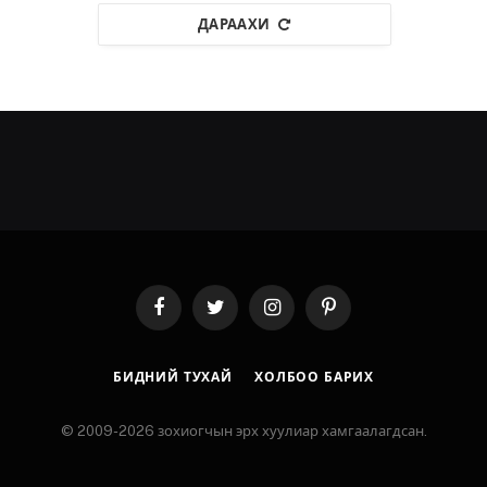
ДАРААХИ
Facebook
Twitter
Instagram
Pinterest
БИДНИЙ ТУХАЙ
ХОЛБОО БАРИХ
© 2009-2026 зохиогчын эрх хуулиар хамгаалагдсан.