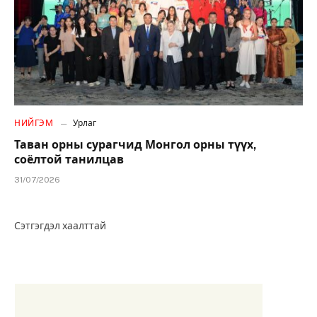
НИЙГЭМ
Урлаг
Таван орны сурагчид Монгол орны түүх,
соёлтой танилцав
31/07/2026
Сэтгэгдэл хаалттай