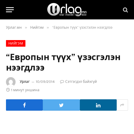
»
»
Урлаг.мн
Нийгэм
“Европын түүх” үзэсгэлэн нээгдлээ
НИЙГЭМ
“Европын түүх” үзэсгэлэн
нээгдлээ
Урлаг
10/09/2014
Сэтгэгдэл байхгүй
1 минут уншина