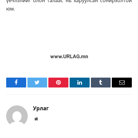
үечлэлийг олон талаас нь харуулсан сонирхолтой
юм.
www.URLAG.mn
Facebook
Twitter
Pinterest
LinkedIn
Tumblr
Имэйл
Урлаг
Вэбсайт