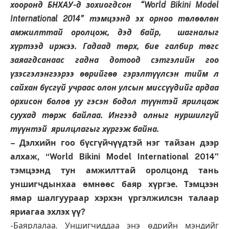
хооронд БНХАУ-д зохиогдсон “World Bikini Model
International 2014” тэмцээнд эх орноо төлөөлөн
амжилттай оролцож, дэд байр, шагналыг
хүртээд иржээ. Гадаад төрх, бие галбир төгс
заяагдсанаас гадна дотоод сэтгэлийн гоо
үзэсгэлэнгээрээ өөрийгөө гэрэлтүүлсэн тийм л
сайхан бүсгүй учраас олон улсын миссүүдийг ардаа
орхисон болов уу гэсэн бодол түүнтэй ярилцаж
суухад төрж байлаа. Ингээд олныг нуршилгүй
түүнтэй ярилцлагыг хүргэж байна.
– Дэлхийн гоо бүсгүйчүүдтэй нэг тайзан дээр
алхаж, “World Bikini Model International 2014”
тэмцээнд тун амжилттай оролцонд тань
уншигчдынхаа өмнөөс баяр хүргэе. Тэмцээн
ямар шалгуураар хэрхэн үргэлжилсэн талаар
яриагаа эхлэх үү?
-Баярлалаа. Уншигчиддаа энэ өдрийн мэндийг