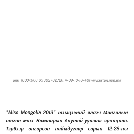
anu_[800x600]6338278272014-09-10-16-48[www.urlag.mn].jpg
"Miss Mongolia 2013" тэмцээний ялагч Монголын
отгон мисс Намширын Анутай уулзаж ярилцлаа.
Тэрбээр өнгөрсөн наймдугаар сарын 12-28-ны