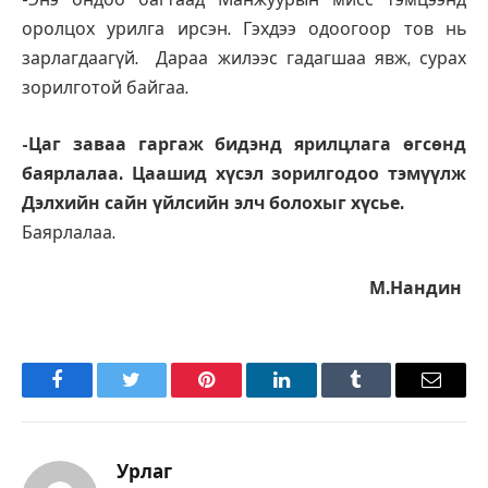
оролцох урилга ирсэн. Гэхдээ одоогоор тов нь
зарлагдаагүй. Дараа жилээс гадагшаа явж, сурах
зорилготой байгаа.
-Цаг заваа гаргаж бидэнд ярилцлага өгсөнд
баярлалаа. Цаашид хүсэл зорилгодоо тэмүүлж
Дэлхийн сайн үйлсийн элч болохыг хүсье.
Баярлалаа.
М.Нандин
Facebook
Twitter
Pinterest
LinkedIn
Tumblr
Имэйл
Урлаг