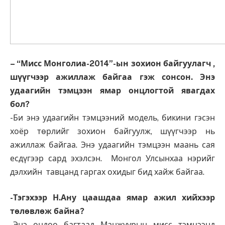
– “Мисс Монголиа-2014”-ын зохион байгуулагч ,
шүүгчээр ажиллаж байгаа гэж сонсон. Энэ
удаагийн тэмцээн ямар онцлогтой явагдах
бол?
-Би энэ удаагийн тэмцээний модель, бикини гэсэн
хоёр төрлийг зохион байгуулж, шүүгчээр нь
ажиллаж байгаа. Энэ удаагийн тэмцээн маань сая
есдүгээр сард эхэлсэн. Монгол Улсынхаа нэрийг
дэлхийн тавцанд гаргах охидыг бид хайж байгаа.
-Тэгэхээр Н.Ану цаашдаа ямар ажил хийхээр
төлөвлөж байна?
-Энэ ондоо багтаад Манжуурын мисс тэмцээнд