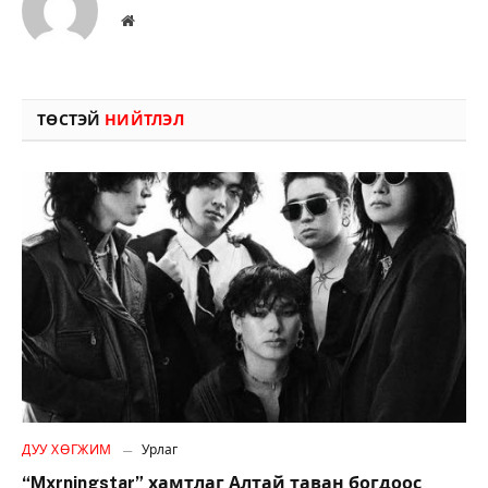
Вэбсайт
ТӨСТЭЙ
НИЙТЛЭЛ
ДУУ ХӨГЖИМ
Урлаг
“Mxrningstar” хамтлаг Алтай таван богдоос