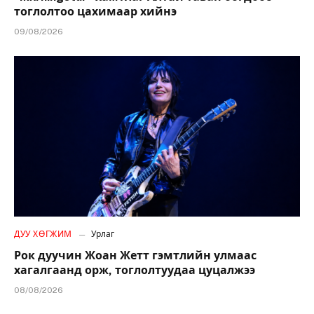
тоглолтоо цахимаар хийнэ
09/08/2026
ДУУ ХӨГЖИМ
Урлаг
Рок дуучин Жоан Жетт гэмтлийн улмаас
хагалгаанд орж, тоглолтуудаа цуцалжээ
08/08/2026