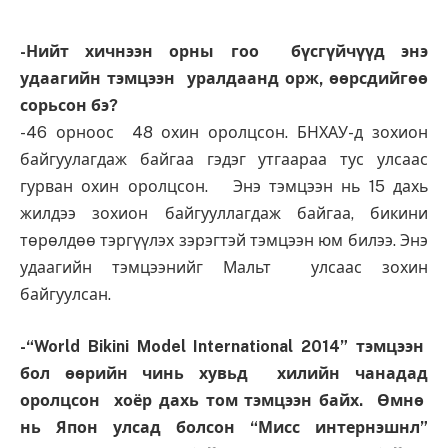
-Нийт хичнээн орны гоо бүсгүйчүүд энэ
удаагийн тэмцээн уралдаанд орж, өөрсдийгөө
сорьсон бэ?
-46 орноос 48 охин оролцсон. БНХАУ-д зохион
байгуулагдаж байгаа гэдэг утгаараа тус улсаас
гурван охин оролцсон. Энэ тэмцээн нь 15 дахь
жилдээ зохион байгууллагдаж байгаа, бикини
төрөлдөө тэргүүлэх зэрэгтэй тэмцээн юм билээ. Энэ
удаагийн тэмцээнийг Мальт улсаас зохин
байгуулсан.
-“World Bikini Model International 2014” тэмцээн
бол өөрийн чинь хувьд хилийн чанадад
оролцсон хоёр дахь том тэмцээн байх. Өмнө
нь Япон улсад болсон “Мисс интернэшнл”