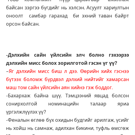
байсан зэргээ бүгдийг нь хэлсэн. Асуулт хариултын
оноолт самбар гарахад би эхний таван байрт
орсон байсан.
-Дэлхийн сайн үйлсийн элч болно гэхээрээ
дэлхийн мисс болох зорилготой гэсэн үг үү?
–
Яг дэлхийн мисс биш л дээ. Өөрийн хийх гэснээ
бүтээх боломж бүрдвэл дэлхий нийтийг хамарсан
маш том сайн үйлсийн аян хийнэ гэж боддог.
-Бахархаж байна шүү. Тэмцээний явцад болсон
сонирхолтой номинацийн талаар яриа
үргэлжлүүлэх үү?
-Феналын өглөө бүх охидын будгийг арилгаж, үсийг
нь хойш нь самнаж, адилхан бикини, туфль өмсгөж