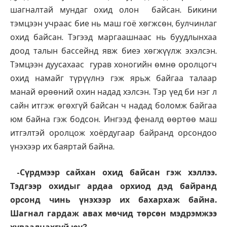
шагналтай мундаг охид олон байсан. Бикини
тэмцээн учраас бие нь маш гоё хөгжсөн, булчинлаг
охид байсан. Тэгээд маргаашнаас нь буудлынхаа
доод талын бассейнд явж биеэ хөгжүүлж эхэлсэн.
Тэмцээн дуусахаас гурав хоногийн өмнө оролцогч
охид намайг түрүүлнэ гэж ярьж байгаа талаар
манай өрөөний охин надад хэлсэн. Тэр үед би нэг л
сайн итгэж өгөхгүй байсан ч надад боломж байгаа
юм байна гэж бодсон. Ингээд феналд өөртөө маш
итгэлтэй оролцож хоёрдугаар байранд орсондоо
үнэхээр их баяртай байна.
-Сүрдмээр сайхан охид байсан гэж хэллээ.
Тэдгээр охидыг ардаа орхиод дэд байранд
орсонд чинь үнэхээр их бахархаж байна.
Шагнал гардаж авах мөчид төрсөн мэдрэмжээ