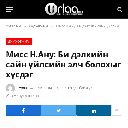
»
»
Урлаг.мн
Дуу хөгжим
Мисс Н.Ану: Би дэлхийн сайн үйлсийн элч болохыг хүсдэг
ДУУ ХӨГЖИМ
Мисс Н.Ану: Би дэлхийн
сайн үйлсийн элч болохыг
хүсдэг
Урлаг
10/09/2014
Сэтгэгдэл байхгүй
8 минут уншина