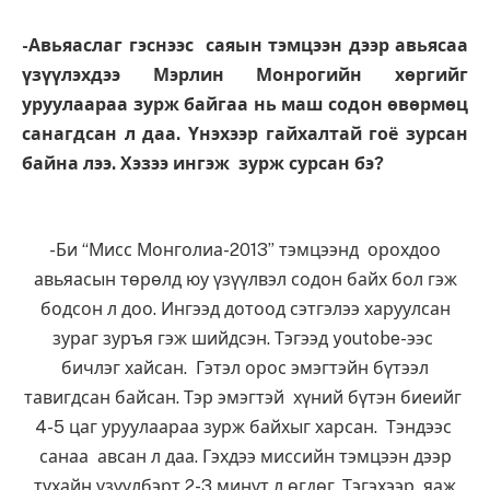
-Авьяаслаг гэснээс саяын тэмцээн дээр авьясаа
үзүүлэхдээ Мэрлин Монрогийн хөргийг
уруулаараа зурж байгаа нь маш содон өвөрмөц
санагдсан л даа. Үнэхээр гайхалтай гоё зурсан
байна лээ. Хэзээ ингэж зурж сурсан бэ?
-Би “Мисс Монголиа-2013” тэмцээнд орохдоо
авьяасын төрөлд юу үзүүлвэл содон байх бол гэж
бодсон л доо. Ингээд дотоод сэтгэлээ харуулсан
зураг зуръя гэж шийдсэн. Тэгээд youtobe-ээс
бичлэг хайсан. Гэтэл орос эмэгтэйн бүтээл
тавигдсан байсан. Тэр эмэгтэй хүний бүтэн биеийг
4-5 цаг уруулаараа зурж байхыг харсан. Тэндээс
санаа авсан л даа. Гэхдээ миссийн тэмцээн дээр
тухайн үзүүлбэрт 2-3 минут л өгдөг. Тэгэхээр яаж