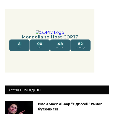
СҮҮЛД НЭМЭГДСЭН
Илон Маск AI-аар “Одиссей” киног
бүтээнэ гэв