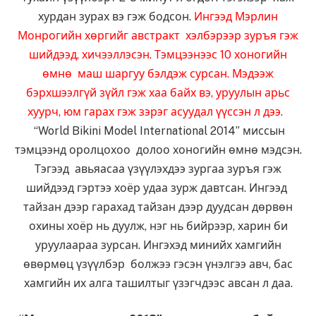
хурдан зурах вэ гэж бодсон.
Ингээд Мэрлин
Монрогийн хөргийг австракт хэлбэрээр зуръя гэж
шийдээд, хичээллэсэн. Тэмцээнээс 10 хоногийн
өмнө маш шаргуу бэлдэж сурсан. Мэдээж
бэрхшээлгүй зүйл гэж хаа байх вэ, уруулын арьс
хуурч, юм гарах гэж зэрэг асуудал үүссэн л дээ.
“World Bikini Model International 2014” миссын
тэмцээнд оролцохоо долоо хоногийн өмнө мэдсэн.
Тэгээд авьяасаа үзүүлэхдээ зургаа зуръя гэж
шийдээд гэртээ хоёр удаа зурж давтсан. Ингээд
тайзан дээр гарахад тайзан дээр дуудсан дөрвөн
охины хоёр нь дуулж, нэг нь бийрээр, харин би
уруулаараа зурсан. Ингэхэд минийх хамгийн
өвөрмөц үзүүлбэр болжээ гэсэн үнэлгээ авч, бас
хамгийн их алга ташилтыг үзэгчдээс авсан л даа.