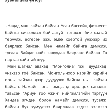
хуваалцахгүй юу?
-Надад маш сайхан байсан. Усан бассейн, фетнесст
байнга хичээллэж байгаагүй тэгшхэн бие хаатай
төрүүлж, өсгөсөн ээж, эмээ хоёртой үнэхээр их
баярлаж байсан. Мөн намайг байнга дэмжиж,
туслаж байдаг найз залуудаа баярлаж байлаа. Та
нартаа хайртай шүү.
Мөн шагнал авахад “Монголиа” гэж дуудахад
үнэхээр гоё байсан. Монголынхоо нэрийг харийн
орны тайзан дээр дуудуулж байгаа нь сайхан
байсан. Намайг энэ тэмцээнд оролцох саналыг
тавьсан “Ариун гоо үжин” нийгэмлэгийн тэргүүн
Хандаа эгчдээ, болон намайг дэмжиж, тусалж
байсан бүх хүмүүстээ баярлалаа гэдгээ хэлмээр