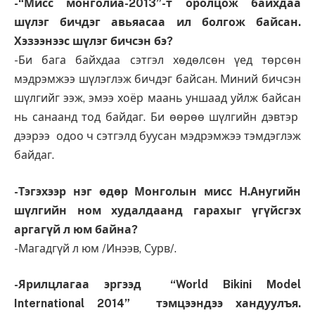
-“Мисс монголиа-2013”-т оролцож байхдаа
шүлэг бичдэг авьяасаа ил болгож байсан.
Хэзээнээс шүлэг бичсэн бэ?
-Би бага байхдаа сэтгэл хөдөлсөн үед төрсөн
мэдрэмжээ шүлэглэж бичдэг байсан. Миний бичсэн
шүлгийг ээж, эмээ хоёр маань уншаад уйлж байсан
нь санаанд тод байдаг. Би өөрөө шүлгийн дэвтэр
дээрээ одоо ч сэтгэлд буусан мэдрэмжээ тэмдэглэж
байдаг.
-Тэгэхээр нэг өдөр Монголын мисс Н.Анугийн
шүлгийн ном худалдаанд гарахыг үгүйсгэх
аргагүй л юм байна?
-Магадгүй л юм /Инээв, Сурв/.
-Ярилцлагаа эргээд “World Bikini Model
International 2014” тэмцээндээ хандуулъя.