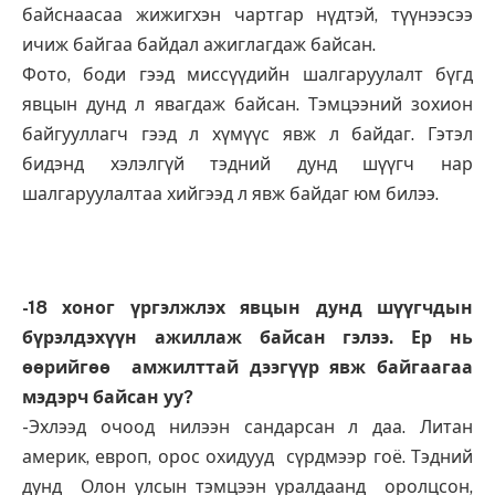
байснаасаа жижигхэн чартгар нүдтэй, түүнээсээ
ичиж байгаа байдал ажиглагдаж байсан.
Фото, боди гээд миссүүдийн шалгаруулалт бүгд
явцын дунд л явагдаж байсан. Тэмцээний зохион
байгууллагч гээд л хүмүүс явж л байдаг. Гэтэл
бидэнд хэлэлгүй тэдний дунд шүүгч нар
шалгаруулалтаа хийгээд л явж байдаг юм билээ.
-18 хоног үргэлжлэх явцын дунд шүүгчдын
бүрэлдэхүүн ажиллаж байсан гэлээ. Ер нь
өөрийгөө амжилттай дээгүүр явж байгаагаа
мэдэрч байсан уу?
-Эхлээд очоод нилээн сандарсан л даа. Литан
америк, европ, орос охидууд сүрдмээр гоё. Тэдний
дунд Олон улсын тэмцээн уралдаанд оролцсон,