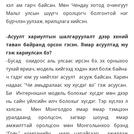
хэл ам гарч байсан. Мөн Чендау хотод очингуут
Мальт улсын шүүгч оролцогч болгонтой нэг
бүрчлэн уулзаж, ярилцлага хийсэн.
-Асуулт хариултын шалгаруулалт дээр эхний
таван байранд орсон гэсэн. Ямар асуултад юу
гэж хариулсан бэ?
-Бусад охидоос аль улсаас ирсэн бэ, эх орныхоо
тухай яриач, модель хийгээд хэдэн жил болж байна
ч гэдэг юм уу нийтлэг асуулт асууж байсан. Харин
надаас “Чи амьдралаас юу хүсдэг вэ” гэж асуусан.
Би Интернэшнл модель болохыг хүсдэг мөн дээр
нь сайн үйлсийн илч болохыг хүсдэг. Тэр хүслээ л
хэлсэн. Мөн Монголдоо ямар ямар тэмцээн
уралдаанд оролцсон, загвар шоунд ямар
амжилттай оролцсон мөн Монголынхоо брэнд
“Говь” компанийн нүүр царайгаар ажиллаж