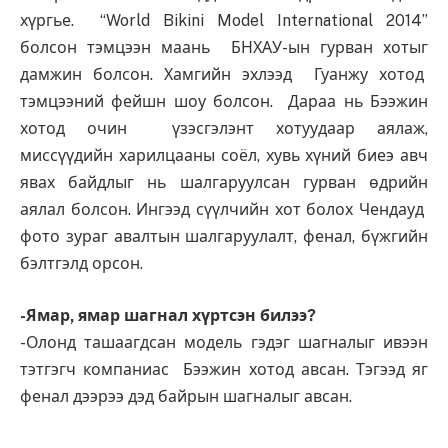
хүргье. “World Bikini Model International 2014”
болсон тэмцээн маань БНХАУ-ын гурван хотыг
дамжин болсон. Хамгийн эхлээд Гуанжу хотод
тэмцээний фейшн шоу болсон. Дараа нь Бээжин
хотод очин үзэсгэлэнт хотуудаар аялаж,
миссүүдийн харилцааны соёл, хувь хүний биеэ авч
явах байдлыг нь шалгаруулсан гурван өдрийн
аялал болсон. Ингээд сүүлчийн хот болох Чендауд
фото зураг авалтын шалгаруулалт, фенал, бүжгийн
бэлтгэлд орсон.
-Ямар, ямар шагнал хүртсэн билээ?
-Олонд ташаагдсан модель гэдэг шагналыг ивээн
тэтгэгч компаниас Бээжин хотод авсан. Тэгээд яг
фенал дээрээ дэд байрын шагналыг авсан.