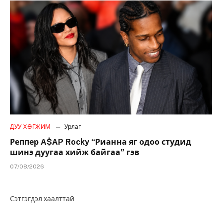
ДУУ ХӨГЖИМ
Урлаг
Реппер A$AP Rocky “Рианна яг одоо студид
шинэ дуугаа хийж байгаа” гэв
07/08/2026
Сэтгэгдэл хаалттай