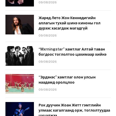
09/08/2026
Жаред Лето Жон Кеннедигийн
аллагын тухай шинэ киноны гол
дүрээс хасагдаж магадгүй
09/08/2026
“Mxrningstar” хамтлаг Алтай таван
богдоос тоглолтоо цахимаар хийнэ
09/08/2026
“Эрдэнэс” хамтлаг олон улсын
наадамд оролцлоо
09/08/2026
Рок дуучин Жоан Жетт гэмтлийн
улмаас хагалгаанд орж, тоглолтуудаа
цуцалжээ