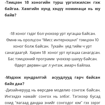
-Тэмцээн 18 хоногийн турш үргэлжилсэн гэж
байгаа. Хамгийн хүнд хэцүү номинаци нь юу
байв?
-18 хоног гэдэг бол үнэхээр урт хугацаа байсан.
Өмнө нь оролцсон “Мисс интернэшнл” тэмцээн 10
хоног болж байсан. Тухайн үед тийм ч урт
санагдаагүй. Харин 18 хоног урт хугацаа санагдсан.
Бас тэмцээний программ үнэхээр шахуу байсан.
Өдөрт дөрвөн цаг л унтаж, амарч байлаа.
-Мэдээж хүндрэлтэй асуудлууд гарч байсан
байх даа?
-Дизайнерууд нь өөрсдөө моделио сонгож байсан.
Ингэхдээ намайг сонгох нь элбэг. Тэгэхээр бусад
охид “яагаад дандаа энийг сонгодог юм” гэх зэрэг