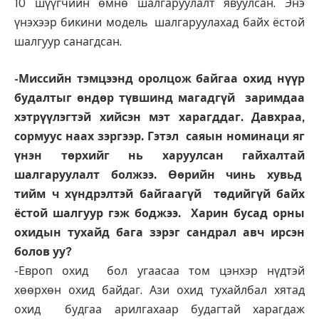
10 шүүгчийн өмнө шалгаруулалт явуулсан. Энэ
үнэхээр бикини модель шалгаруулахад байх ёстой
шалгуур санагдсан.
-Миссийн тэмцээнд оролцож байгаа охид нүүр
будалтыг өндөр түвшинд магадгүй заримдаа
хэтрүүлэгтэй хийсэн мэт харагддаг. Давхраа,
сормуус наах зэргээр. Гэтэл саяын номинаци яг
үнэн төрхийг нь харуулсан гайхалтай
шалгаруулалт болжээ. Өөрийн чинь хувьд
тийм ч хүндрэлтэй байгаагүй төдийгүй байх
ёстой шалгуур гэж боджээ. Харин бусад орны
охидын тухайд бага зэрэг сандрал авч ирсэн
болов уу?
-Европ охид бол угаасаа том цэнхэр нүдтэй
хөөрхөн охид байдаг. Ази охид тухайлбал хятад
охид будгаа арилгахаар будагтай харагдаж