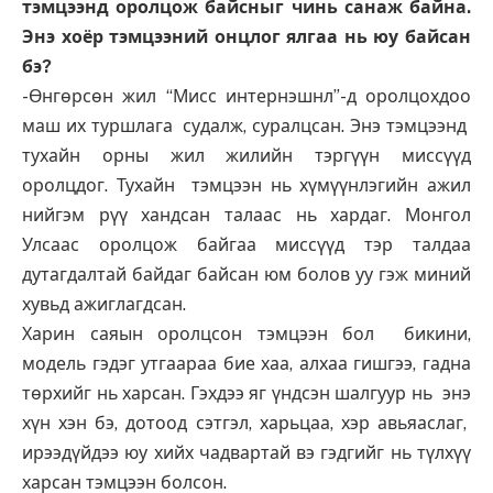
тэмцээнд оролцож байсныг чинь санаж байна.
Энэ хоёр тэмцээний онцлог ялгаа нь юу байсан
бэ?
-Өнгөрсөн жил “Мисс интернэшнл”-д оролцохдоо
маш их туршлага судалж, суралцсан. Энэ тэмцээнд
тухайн орны жил жилийн тэргүүн миссүүд
оролцдог. Тухайн тэмцээн нь хүмүүнлэгийн ажил
нийгэм рүү хандсан талаас нь хардаг. Монгол
Улсаас оролцож байгаа миссүүд тэр талдаа
дутагдалтай байдаг байсан юм болов уу гэж миний
хувьд ажиглагдсан.
Харин саяын оролцсон тэмцээн бол бикини,
модель гэдэг утгаараа бие хаа, алхаа гишгээ, гадна
төрхийг нь харсан. Гэхдээ яг үндсэн шалгуур нь энэ
хүн хэн бэ, дотоод сэтгэл, харьцаа, хэр авьяаслаг,
ирээдүйдээ юу хийх чадвартай вэ гэдгийг нь түлхүү
харсан тэмцээн болсон.