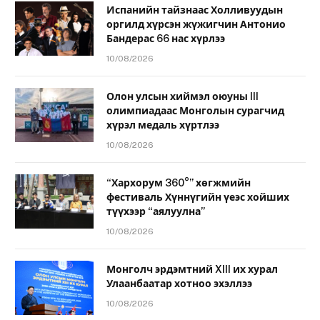
Испанийн тайзнаас Холливуудын
оргилд хүрсэн жүжигчин Антонио
Бандерас 66 нас хүрлээ
10/08/2026
Олон улсын хиймэл оюуны III
олимпиадаас Монголын сурагчид
хүрэл медаль хүртлээ
10/08/2026
“Хархорум 360°” хөгжмийн
фестиваль Хүннүгийн үеэс хойших
түүхээр “аялуулна”
10/08/2026
Монголч эрдэмтний XIII их хурал
Улаанбаатар хотноо эхэллээ
10/08/2026