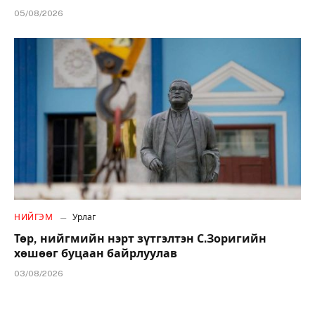
05/08/2026
НИЙГЭМ
Урлаг
Төр, нийгмийн нэрт зүтгэлтэн С.Зоригийн
хөшөөг буцаан байрлуулав
03/08/2026