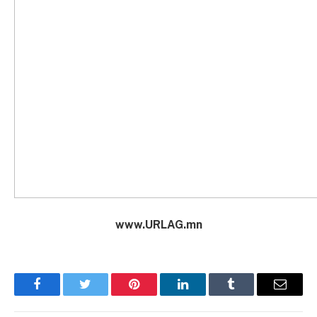
www.URLAG.mn
Facebook
Twitter
Pinterest
LinkedIn
Tumblr
Имэйл