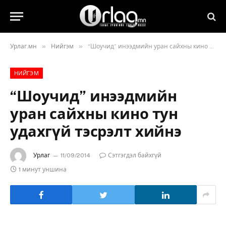
»
»
Урлаг.мн
Нийгэм
“Шоучид” инээдмийн уран сайхны кино тун удахгүй тэсрэлт хийнэ
НИЙГЭМ
“Шоучид” инээдмийн
уран сайхны кино тун
удахгүй тэсрэлт хийнэ
Урлаг
11/09/2014
Сэтгэгдэл байхгүй
1 минут уншина