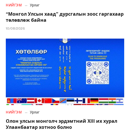
НИЙГЭМ
Урлаг
“Монгол Улсын хаад” дурсгалын зоос гаргахаар
төлөвлөж байна
10/08/2026
НИЙГЭМ
Урлаг
Олон улсын монголч эрдэмтний XIII их хурал
Улаанбаатар хотноо болно