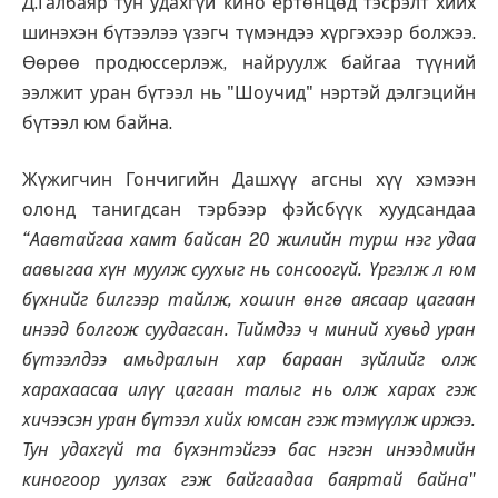
Д.Галбаяр тун удахгүй кино ертөнцөд тэсрэлт хийх
шинэхэн бүтээлээ үзэгч түмэндээ хүргэхээр болжээ.
Өөрөө продюссерлэж, найруулж байгаа түүний
ээлжит уран бүтээл нь "Шоучид" нэртэй дэлгэцийн
бүтээл юм байна.
Жүжигчин Гончигийн Дашхүү агсны хүү хэмээн
олонд танигдсан тэрбээр фэйсбүүк хуудсандаа
“Аавтайгаа хамт байсан 20 жилийн турш нэг удаа
аавыгаа хүн муулж суухыг нь сонсоогүй. Үргэлж л юм
бүхнийг билгээр тайлж, хошин өнгө аясаар цагаан
инээд болгож суудагсан. Тиймдээ ч миний хувьд уран
бүтээлдээ амьдралын хар бараан зүйлийг олж
харахаасаа илүү цагаан талыг нь олж харах гэж
хичээсэн уран бүтээл хийх юмсан гэж тэмүүлж иржээ.
Тун удахгүй та бүхэнтэйгээ бас нэгэн инээдмийн
киногоор уулзах гэж байгаадаа баяртай байна"