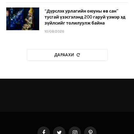
“Дүрслэх урлагийн оюуны өв сан”
тусгай үзэсгэлэнд 200 гаруй үзмэр эд
зүйлсийг толилуулж байна
10/08/2026
ДАРААХИ