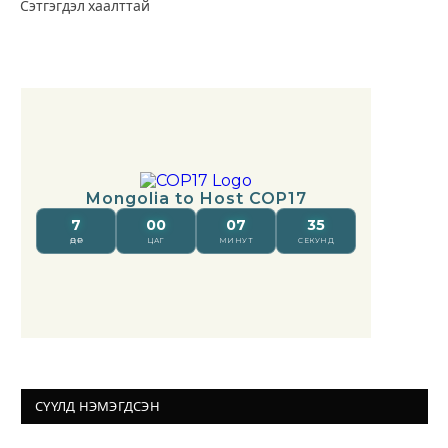
Сэтгэгдэл хаалттай
СҮҮЛД НЭМЭГДСЭН