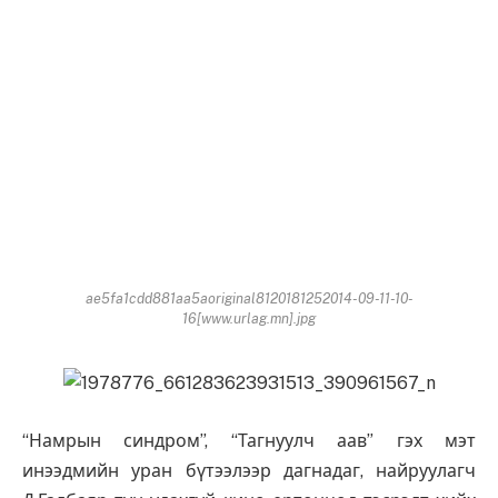
ae5fa1cdd881aa5aoriginal8120181252014-09-11-10-
16[www.urlag.mn].jpg
“Намрын синдром”, “Тагнуулч аав” гэх мэт
инээдмийн уран бүтээлээр дагнадаг, найруулагч