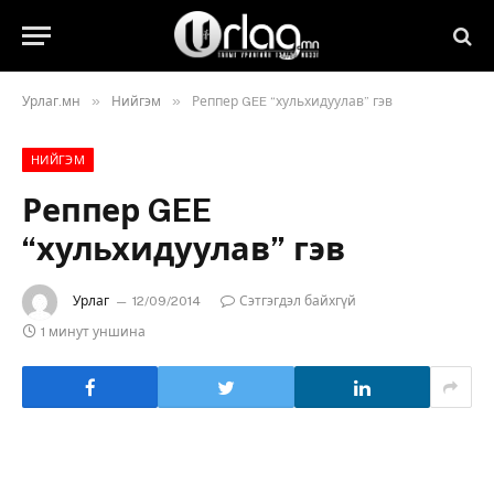
»
»
Урлаг.мн
Нийгэм
Реппер GEE “хульхидуулав” гэв
НИЙГЭМ
Реппер GEE
“хульхидуулав” гэв
Урлаг
12/09/2014
Сэтгэгдэл байхгүй
1 минут уншина