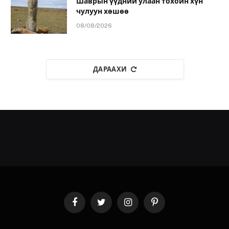
Шаврын үүдний улаан тохойн хүн
чулуун хөшөө
08/08/2026
ДАРААХИ
Facebook
Twitter
Instagram
Pinterest