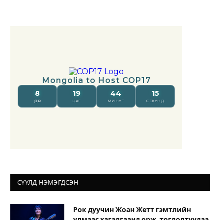
СҮҮЛД НЭМЭГДСЭН
Рок дуучин Жоан Жетт гэмтлийн
улмаас хагалгаанд орж, тоглолтуудаа