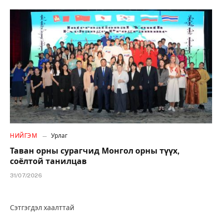
НИЙГЭМ
Урлаг
Таван орны сурагчид Монгол орны түүх,
соёлтой танилцав
31/07/2026
Сэтгэгдэл хаалттай