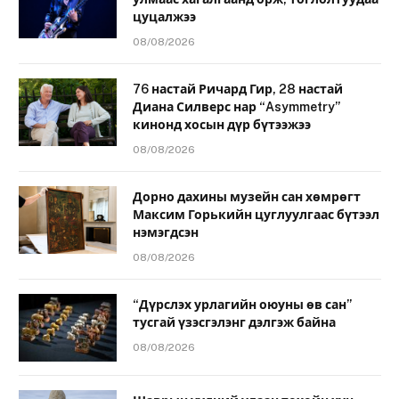
цуцалжээ
08/08/2026
76 настай Ричард Гир, 28 настай
Диана Силверс нар “Asymmetry”
кинонд хосын дүр бүтээжээ
08/08/2026
Дорно дахины музейн сан хөмрөгт
Максим Горькийн цуглуулгаас бүтээл
нэмэгдсэн
08/08/2026
“Дүрслэх урлагийн оюуны өв сан”
тусгай үзэсгэлэнг дэлгэж байна
08/08/2026