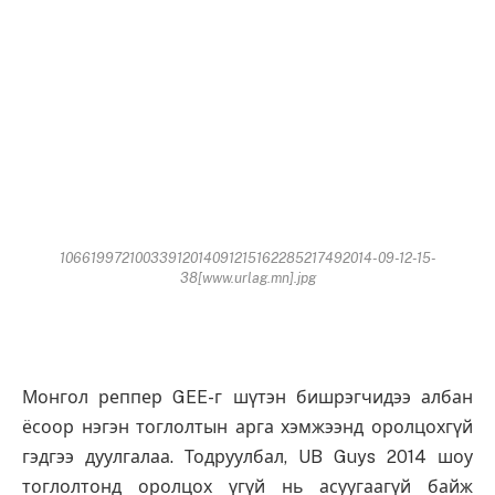
10661997210033912014091215162285217492014-09-12-15-
38[www.urlag.mn].jpg
Монгол реппер GEE-г шүтэн бишрэгчидээ албан
ёсоор нэгэн тоглолтын арга хэмжээнд оролцохгүй
гэдгээ дуулгалаа. Тодруулбал, UB Guys 2014 шоу
тоглолтонд оролцох үгүй нь асуугаагүй байж