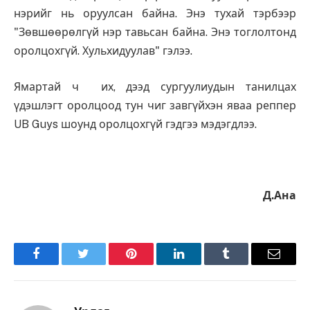
нэрийг нь оруулсан байна. Энэ тухай тэрбээр
"Зөвшөөрөлгүй нэр тавьсан байна. Энэ тоглолтонд
оролцохгүй. Хульхидуулав" гэлээ.
Ямартай ч их, дээд сургуулиудын танилцах
үдэшлэгт оролцоод тун чиг завгүйхэн яваа реппер
UB Guys шоунд оролцохгүй гэдгээ мэдэгдлээ.
Д.Ана
Facebook
Twitter
Pinterest
LinkedIn
Tumblr
Имэйл