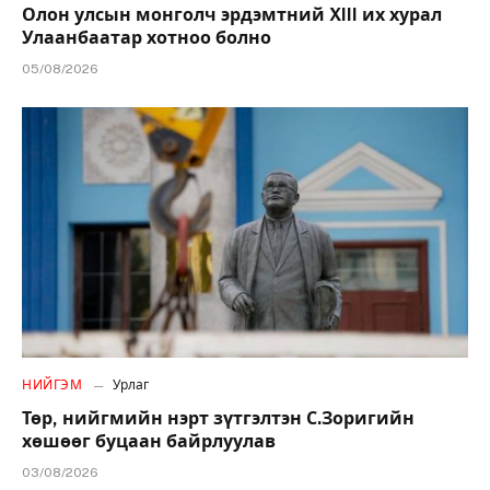
Олон улсын монголч эрдэмтний XIII их хурал
Улаанбаатар хотноо болно
05/08/2026
НИЙГЭМ
Урлаг
Төр, нийгмийн нэрт зүтгэлтэн С.Зоригийн
хөшөөг буцаан байрлуулав
03/08/2026