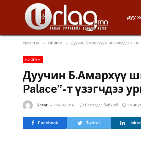
Дуу 
»
»
Урлаг.мн
Нийгэм
Дуучин Б.Амархүү шинэчлэгдсэн “UB P
НИЙГЭМ
Дуучин Б.Амархүү ш
Palace”-т үзэгчдээ у
Урлаг
15/09/2014
Сэтгэгдэл байхгүй
1 мину
Facebook
Twitter
Linke