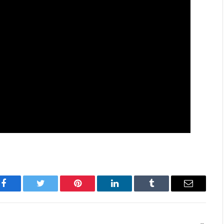
Facebook
Twitter
Pinterest
LinkedIn
Tumblr
Имэйл