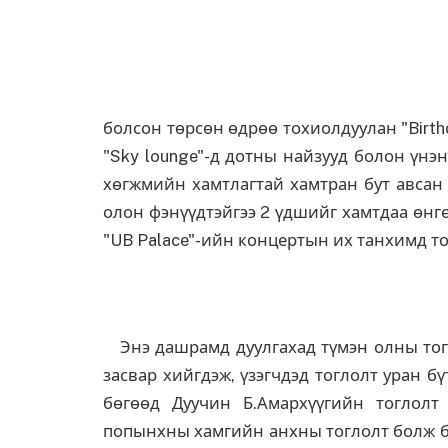
болсон төрсөн өдрөө тохиолдуулан "Birthda
"Sky lounge"-д дотны найзууд болон үнэн
хөгжмийн хамтлагтай хамтран бут авсан 
олон фэнүүдтэйгээ 2 үдшийг хамтдаа өнг
"UB Palace"-ийн концертын их танхимд то
Энэ дашрамд дуулгахад түмэн олны тогло
засвар хийгдэж, үзэгчдэд тоглолт уран б
бөгөөд Дуучин Б.Амархүүгийн тоглолт
попынхны хамгийн анхны тоглолт болж ба