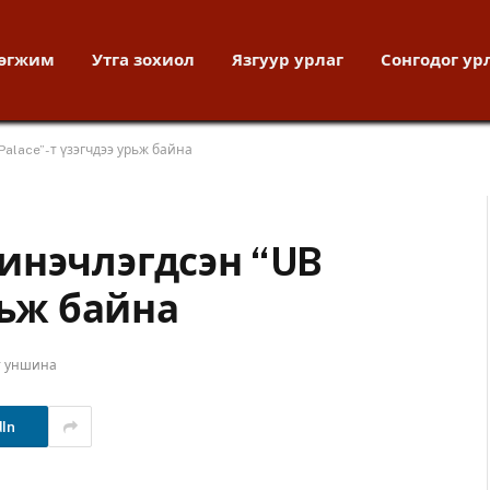
хөгжим
Утга зохиол
Язгуур урлаг
Сонгодог ур
alace”-т үзэгчдээ урьж байна
инэчлэгдсэн “UB
рьж байна
т уншина
dIn