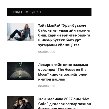
СҮҮЛД НЭМЭГДСЭН
Тэйт МакРэй “Уран бүтээлч
байх нь нэг удаагийн амжилт
биш, харин өөрийгөө байнга
шинээр бүтээж байх урт
хугацааны үйл явц” гэв
06/08/2026
Локарногийн кино наадамд
өрсөлдөх “The House on the
Moon” киноны хэсгийг олон
нийтэд цацлаа
06/08/2026
Жон Галлиано 2027 оны “Met
Gala”-д голлох загвар зохион
бүтээгчээр оролцоно