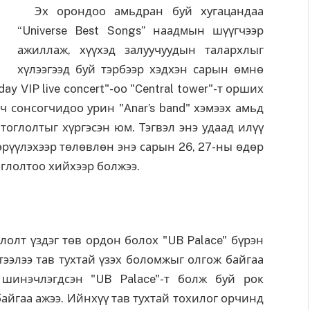
Эх орондоо амьдран буй хугацандаа
“Universe Best Songs” наадмын шүүгчээр
ажиллаж, хүүхэд залуучуудын талархлыг
хүлээгээд буй тэрбээр хэдхэн сарын өмнө
y VIP live concert"-оо "Central tower"-т орших
ч сонсогчидоо урин "Аnar’s band" хэмээх амьд
тоглолтыг хүргэсэн юм. Тэгвэл энэ удаад илүү
өрүүлэхээр төлөвлөн энэ сарын 26, 27-ны өдөр
глолтоо хийхээр болжээ.
лт үздэг төв ордон болох "UB Palace" бүрэн
үтээлээ тав тухтай үзэх боломжыг олгож байгаа
 шинэчлэгдсэн "UB Palace"-т болж буй рок
йгаа ажээ. Ийнхүү тав тухтай тохилог орчинд