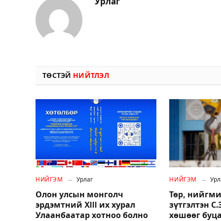
Урлаг
ТӨСТЭЙ
НИЙТЛЭЛ
НИЙГЭМ
Урлаг
НИЙГЭМ
Урл
Олон улсын монголч
Төр, нийгми
эрдэмтний XIII их хурал
зүтгэлтэн С
Улаанбаатар хотноо болно
хөшөөг буц