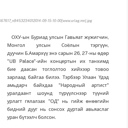
617_n8453234012014-09-15-10-00[www.urlag.mn].jpg
ОХУ-ын Буриад улсын Гавьяат жүжигчин,
Монгол улсын Соёлын тэргүүн,
дуучин Б.Амархүү энэ сарын 26, 27-ны өдөр
"UB Palace"-ийн концертын их танхимд
бие даасан тоглолтоо хийхээр товоо
зарлаад байгаа билээ. Тэрбээр Улаан Үдэд
амьдарч байхдаа "Народный артист"
уралдаант шоунд түрүүлснээр түүний
урлагт гялалзах "ОД" нь гийж өнөөгийн
бидний дууг нь сонсох дуртай авьяаслаг
уран бүтээлч болсон.