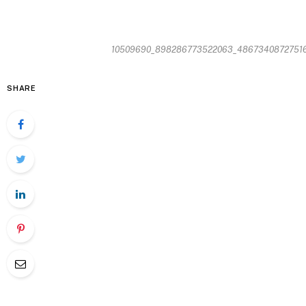
10509690_898286773522063_4867340872751667
SHARE