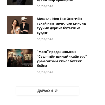
06/08/2026
Мишель Йео Ёко Оногийн
тухай намтарчилсан кинонд
түүний дүрийг бүтээхийг
хүсдэг
06/08/2026
“Маск” продакшныхан
“Сүүлчийн шилийн сайн эрс”
уран сайхны киног бүтээж
байна
06/08/2026
ДАРААХИ