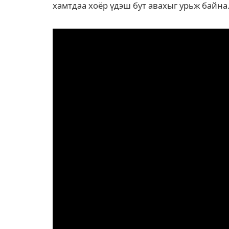
хамтдаа хоёр үдэш бут авахыг урьж байна