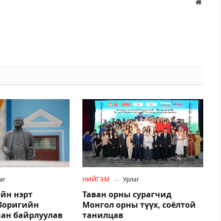
Вэбса
аг
НИЙГЭМ
Урлаг
йн нэрт
Таван орны сурагчид
.Зоригийн
Монгол орны түүх, соёлтой
аан байрлуулав
танилцав