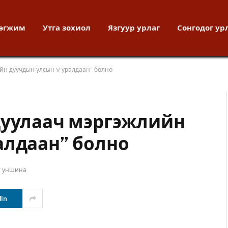
хөгжим
Утга зохиол
Язгуур урлаг
Сонгодог ур
йн дуучдын улсын V уралдаан” болно
дуулаач мэргэжлийн
алдаан” болно
т уншина
dIn