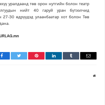
эхүү уралдаанд төв орон нутгийн болон театр
улгуудын нийт 40 гаруй уран бүтээлчид
 27-30 өдрүүдэд улаанбаатар хот болон Төв
дана.
URLAG.mn
Facebook
Twitter
Pinterest
LinkedIn
Tumblr
Имэйл
Вэбса