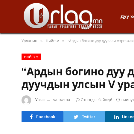
Дуу 
»
»
Урлаг.мн
Нийгэм
“Ардын богино дуу дуулаач мэргэжли
НИЙГЭМ
“Ардын богино дуу 
дуучдын улсын V ур
Урлаг
15/09/2014
Сэтгэгдэл байхгүй
1 мину
Facebook
Twitter
Linke