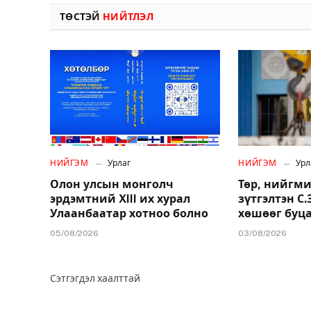
ТӨСТЭЙ
НИЙТЛЭЛ
НИЙГЭМ
Урлаг
НИЙГЭМ
Урл
Олон улсын монголч
Төр, нийгми
эрдэмтний XIII их хурал
зүтгэлтэн С
Улаанбаатар хотноо болно
хөшөөг буц
05/08/2026
03/08/2026
Сэтгэгдэл хаалттай