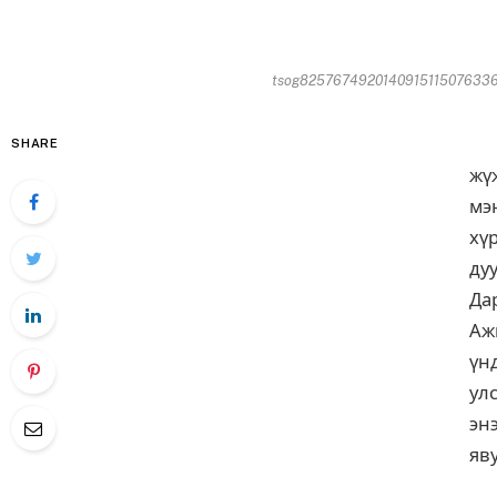
tsog82576749201409151150763363
Мо
SHARE
жү
мэ
хү
ду
Да
Аж
үн
ул
эн
яв