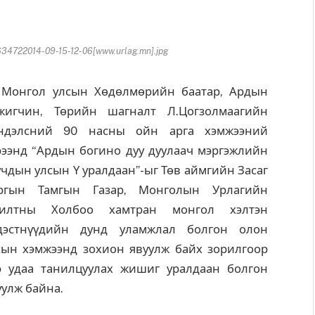
4722014-09-15-12-06[www.urlag.mn].jpg
нгол улсын Хөдөлмөрийн баатар, Ардын
жигчин, Төрийн шагналт Л.Цогзолмаагийн
ндэлсний 90 насны ойн арга хэмжээний
рээнд “Ардын богино дуу дуулаач мэргэжлийн
учдын улсын Ү уралдаан”-ыг Төв аймгийн Засаг
ргын Тамгын Газар, Монголын Урлагийн
илтны Холбоо хамтран монгол хэлтэн
дэстнүүдийн дунд уламжлал болгон олон
сын хэмжээнд зохион явуулж байх зорилгоор
э удаа танилцуулах жишиг уралдаан болгон
уулж байна.