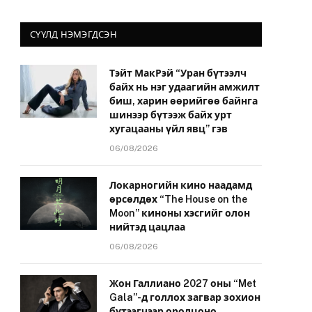
СҮҮЛД НЭМЭГДСЭН
Тэйт МакРэй “Уран бүтээлч
байх нь нэг удаагийн амжилт
биш, харин өөрийгөө байнга
шинээр бүтээж байх урт
хугацааны үйл явц” гэв
06/08/2026
Локарногийн кино наадамд
өрсөлдөх “The House on the
Moon” киноны хэсгийг олон
нийтэд цацлаа
06/08/2026
Жон Галлиано 2027 оны “Met
Gala”-д голлох загвар зохион
бүтээгчээр оролцоно