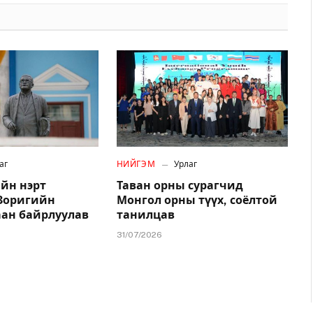
аг
НИЙГЭМ
Урлаг
йн нэрт
Таван орны сурагчид
.Зоригийн
Монгол орны түүх, соёлтой
аан байрлуулав
танилцав
31/07/2026