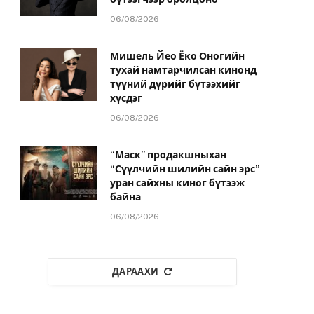
06/08/2026
Мишель Йео Ёко Оногийн
тухай намтарчилсан кинонд
түүний дүрийг бүтээхийг
хүсдэг
06/08/2026
“Маск” продакшныхан
“Сүүлчийн шилийн сайн эрс”
уран сайхны киног бүтээж
байна
06/08/2026
ДАРААХИ