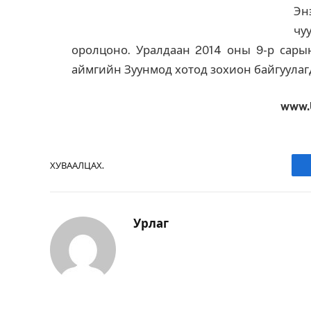
Эн
чу
оролцоно. Уралдаан 2014 оны 9-р сарын
аймгийн Зуунмод хотод зохион байгуулаг
www.
ХУВААЛЦАХ.
Урлаг