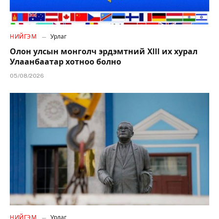
НИЙГЭМ
Урлаг
Олон улсын монголч эрдэмтний XIII их хурал
Улаанбаатар хотноо болно
05/08/2026
НИЙГЭМ
Урлаг