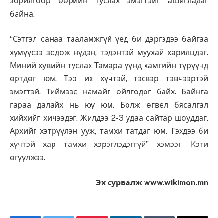
зорилгоор өөрийн туслах эмэгтэйг ашигладаг
байна.
“Сэтгэл санаа тааламжгүй үед би дэргэдээ байгаа
хүмүүсээ зодож нүдэн, тэдэнтэй муухай харилцдаг.
Миний хувийн туслах Тамара үүнд хамгийн түрүүнд
өртдөг юм. Тэр их хүчтэй, тэсвэр тэвчээртэй
эмэгтэй. Тиймээс намайг ойлгодог байх. Байнга
гараа далайх нь юу юм. Болж өгвөл бясалгал
хийхийг хичээдэг. Жилдээ 2-3 удаа сайтар шоуддаг.
Архийг хэтрүүлэн ууж, тамхи татдаг юм. Гэхдээ би
хүчтэй хар тамхи хэрэглэдэггүй” хэмээн Кэти
өгүүлжээ.
Эх сурвалж www.wikimon.mn