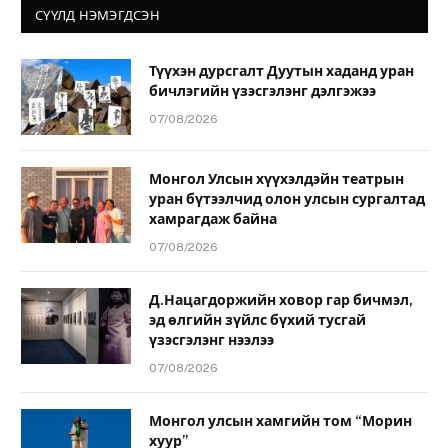
СҮҮЛД НЭМЭГДСЭН
Түүхэн дурсгалт Дуутын хаданд уран
бичлэгийн үзэсгэлэнг дэлгэжээ
07/08/2026
Монгол Улсын хүүхэлдэйн театрын
уран бүтээлчид олон улсын сургалтад
хамрагдаж байна
07/08/2026
Д.Нацагдоржийн ховор гар бичмэл,
эд өлгийн зүйлс бүхий тусгай
үзэсгэлэнг нээлээ
07/08/2026
Монгол улсын хамгийн том “Морин
хуур”