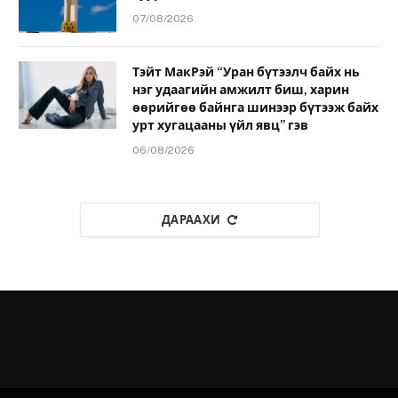
07/08/2026
Тэйт МакРэй “Уран бүтээлч байх нь
нэг удаагийн амжилт биш, харин
өөрийгөө байнга шинээр бүтээж байх
урт хугацааны үйл явц” гэв
06/08/2026
ДАРААХИ