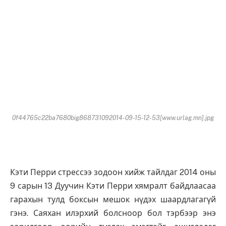
0f44765c22ba7680big868731092014-09-15-12-53[www.urlag.mn].jpg
Кэти Перри стрессээ зодоон хийж тайлдаг 2014 оны
9 сарын 13 Дуучин Кэти Перри хямралт байдлаасаа
гарахын тулд боксын мешок нүдэх шаардлагагүй
гэнэ. Саяхан илэрхий болсноор бол тэрбээр энэ