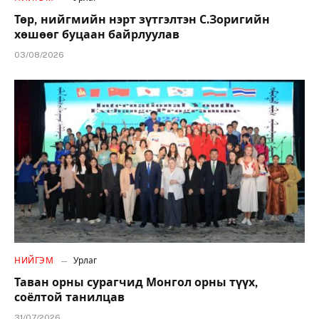
Төр, нийгмийн нэрт зүтгэлтэн С.Зоригийн
хөшөөг буцаан байрлуулав
03/08/2026
НИЙГЭМ
Урлаг
Таван орны сурагчид Монгол орны түүх,
соёлтой танилцав
31/07/2026