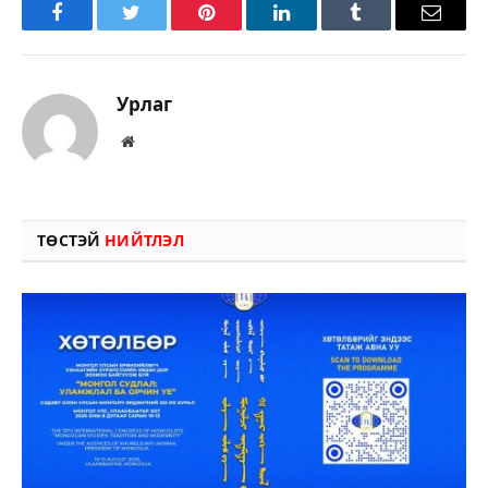
Facebook
Twitter
Pinterest
LinkedIn
Tumblr
Имэйл
Урлаг
Вэбсайт
ТӨСТЭЙ
НИЙТЛЭЛ