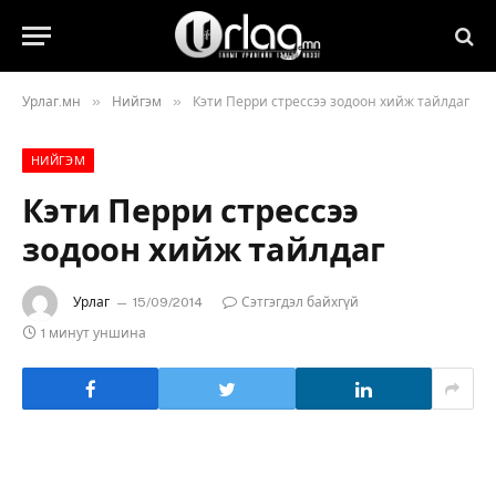
»
»
Урлаг.мн
Нийгэм
Кэти Перри стрессээ зодоон хийж тайлдаг
НИЙГЭМ
Кэти Перри стрессээ
зодоон хийж тайлдаг
Урлаг
15/09/2014
Сэтгэгдэл байхгүй
1 минут уншина