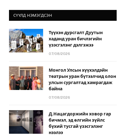
СҮҮЛД НЭМЭГДСЭН
Түүхэн дурсгалт Дуутын
хаданд уран бичлэгийн
үзэсгэлэнг дэлгэжээ
07/08/2026
Монгол Улсын хүүхэлдэйн
театрын уран бүтээлчид олон
улсын сургалтад хамрагдаж
байна
07/08/2026
Д.Нацагдоржийн ховор гар
бичмэл, эд өлгийн зүйлс
бүхий тусгай үзэсгэлэнг
нээлээ