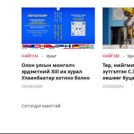
НИЙГЭМ
Урлаг
НИЙГЭМ
Урл
Олон улсын монголч
Төр, нийгми
эрдэмтний XIII их хурал
зүтгэлтэн С
Улаанбаатар хотноо болно
хөшөөг буц
05/08/2026
03/08/2026
Сэтгэгдэл хаалттай