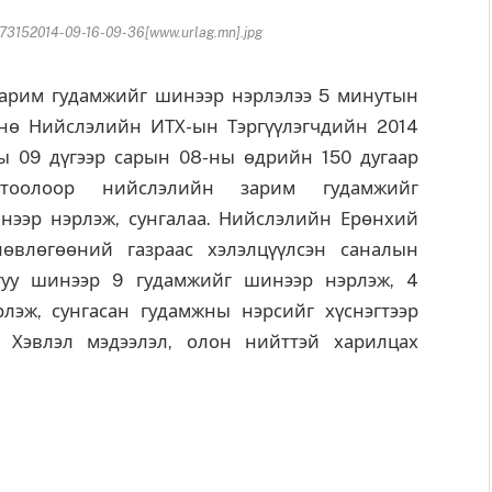
3152014-09-16-09-36[www.urlag.mn].jpg
рим гудамжийг шинээр нэрлэлээ 5 минутын
нө Нийслэлийн ИТХ-ын Тэргүүлэгчдийн 2014
ы 09 дүгээр сарын 08-ны өдрийн 150 дугаар
гтоолоор нийслэлийн зарим гудамжийг
нээр нэрлэж, сунгалаа. Нийслэлийн Ерөнхий
лөвлөгөөний газраас хэлэлцүүлсэн саналын
гуу шинээр 9 гудамжийг шинээр нэрлэж, 4
лэж, сунгасан гудамжны нэрсийг хүснэгтээр
 Хэвлэл мэдээлэл, олон нийттэй харилцах