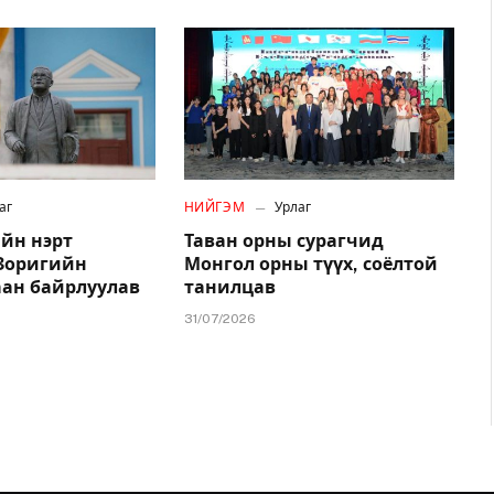
аг
НИЙГЭМ
Урлаг
йн нэрт
Таван орны сурагчид
.Зоригийн
Монгол орны түүх, соёлтой
аан байрлуулав
танилцав
31/07/2026