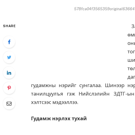
578fca04f3565359original636647
За
SHARE
өм
он
то
ши
тө
да
гудамжны нэрийг сунгалаа. Шинээр нэр
танилцуулъя гэж Нийслэлийн ЗДТГ-ын
хэлтсээс мэдээллээ.
Гудамж нэрлэх тухай