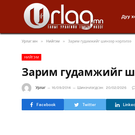
Дуу 
»
»
Урлаг.мн
Нийгэм
Зарим гудамжийг шинээр нэрлэлээ
НИЙГЭМ
Зарим гудамжийг ш
Урлаг
16/09/2014
Шинэчлэгдсэн:
20/02/2026
Facebook
Twitter
Linke