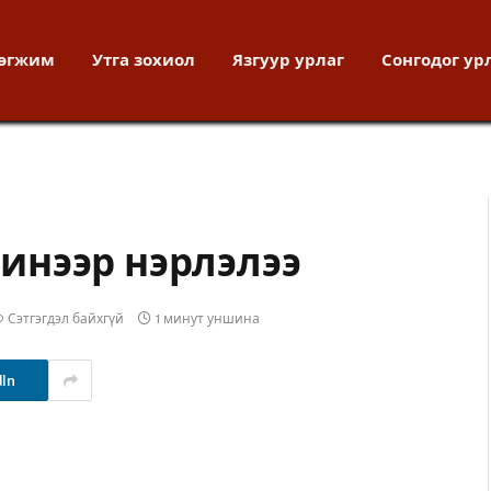
хөгжим
Утга зохиол
Язгуур урлаг
Сонгодог ур
инээр нэрлэлээ
Сэтгэгдэл байхгүй
1 минут уншина
dIn