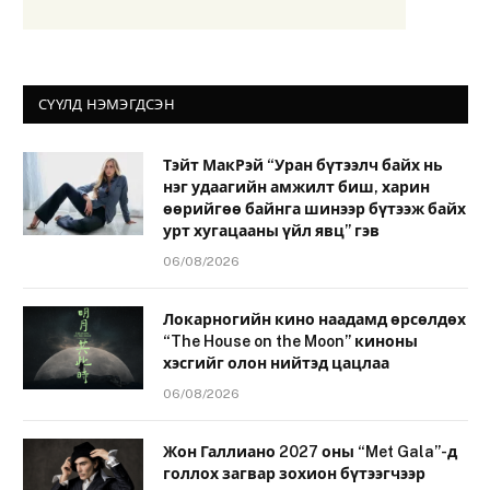
СҮҮЛД НЭМЭГДСЭН
Тэйт МакРэй “Уран бүтээлч байх нь
нэг удаагийн амжилт биш, харин
өөрийгөө байнга шинээр бүтээж байх
урт хугацааны үйл явц” гэв
06/08/2026
Локарногийн кино наадамд өрсөлдөх
“The House on the Moon” киноны
хэсгийг олон нийтэд цацлаа
06/08/2026
Жон Галлиано 2027 оны “Met Gala”-д
голлох загвар зохион бүтээгчээр