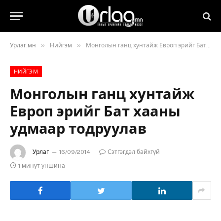
»
»
Урлаг.мн
Нийгэм
Монголын ганц хунтайж Европ эрийг Бат хааны удмаар тодруулав
НИЙГЭМ
Монголын ганц хунтайж
Европ эрийг Бат хааны
удмаар тодруулав
Урлаг
16/09/2014
Сэтгэгдэл байхгүй
1 минут уншина