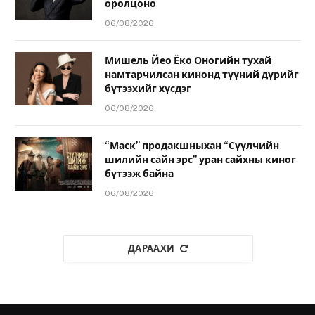
оролцоно
06/08/2026
Мишель Йео Ёко Оногийн тухай
намтарчилсан кинонд түүний дүрийг
бүтээхийг хүсдэг
06/08/2026
“Маск” продакшныхан “Сүүлчийн
шилийн сайн эрс” уран сайхны киног
бүтээж байна
06/08/2026
ДАРААХИ