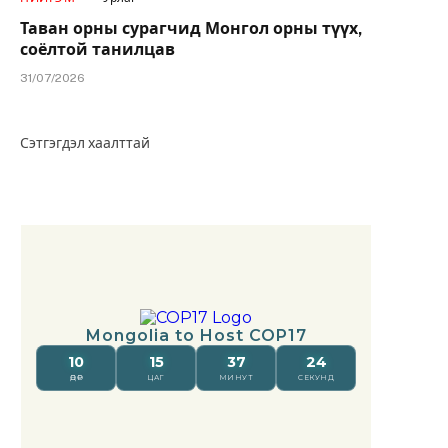
Таван орны сурагчид Монгол орны түүх,
соёлтой танилцав
31/07/2026
Сэтгэгдэл хаалттай