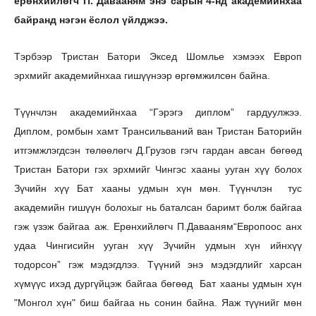
ерөнхийлөгч П. Давааням энэ сарын 4-нд академийнхаа
байранд нэгэн ёслол үйлджээ.
Тэрбээр Тристан Батори Эксед Шомлье хэмээх Европ
эрхмийг академийнхаа гишүүнээр өргөмжилсөн байна.
Түүнчлэн академийнхаа “Гэрэгэ диплом” гардуулжээ.
Диплом, ромбын хамт Трансильваний ван Тристан Баторийн
итгэмжлэгдсэн төлөөлөгч Д.Грузов гэгч гардан авсан бөгөөд
Тристан Батори гэх эрхмийг Чингэс хааны ууган хүү болох
Зүчийн хүү Бат хааны удмын хүн мөн. Түүнчлэн тус
академийн гишүүн болохыг нь баталсан баримт болж байгаа
гэж үзэж байгаа аж. Ерөнхийлөгч П.Давааням“Европоос анх
удаа Чингисийн ууган хүү Зүчийн удмын хүн ийнхүү
тодорсон” гэж мэдэгдлээ. Түүний энэ мэдэгдлийг харсан
хүмүүс ихэд дургүйцэж байгаа бөгөөд Бат хааны удмын хүн
"Монгол хүн" биш байгаа нь сонин байна. Яаж түүнийг мөн