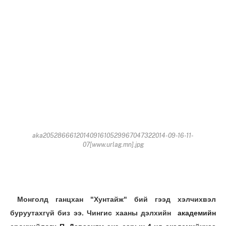
aka2052866612014091610529967047322014-09-16-11-
07[www.urlag.mn].jpg
Монголд ганцхан "Хунтайж" бий гээд хэлчихвэл
буруутахгүй биз ээ. Чингис хааны дэлхийн
академийн