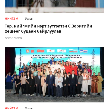
НИЙГЭМ
Урлаг
Төр, нийгмийн нэрт зүтгэлтэн С.Зоригийн
хөшөөг буцаан байрлуулав
03/08/2026
НИЙГЭМ
Урлаг