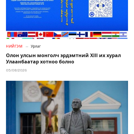
НИЙГЭМ
Урлаг
Олон улсын монголч эрдэмтний XIII их хурал
Улаанбаатар хотноо болно
05/08/2026