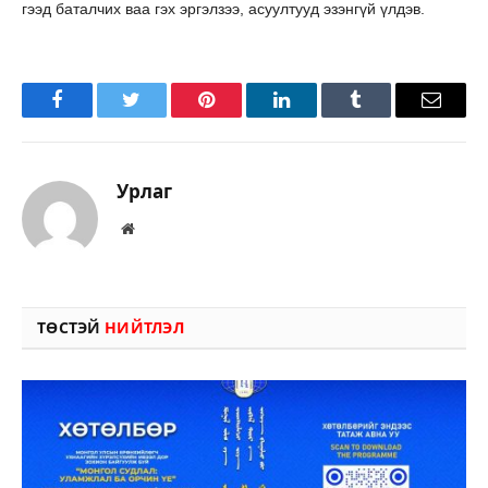
гээд баталчих ваа гэх эргэлзээ, асуултууд эзэнгүй үлдэв.
Facebook
Twitter
Pinterest
LinkedIn
Tumblr
Имэйл
Урлаг
Вэбсайт
ТӨСТЭЙ
НИЙТЛЭЛ