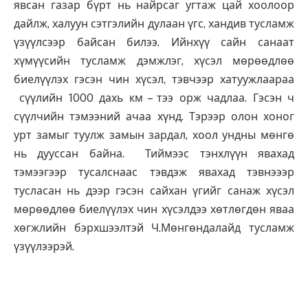
явсан газар бүрт нь найрсаг угтаж цай хоолоор
дайлж, халуун сэтгэлийн дулаан үгс, хандив тусламж
үзүүлсээр байсан билээ. Ийнхүү сайн санаат
хүмүүсийн тусламж дэмжлэг, хүсэл мөрөөдлөө
биелүүлэх гэсэн чин хүсэл, тэвчээр хатуужлаараа
сүүлийн 1000 дахь км – тээ орж чадлаа. Гэсэн ч
сүүлчийн тэмээний ачаа хүнд. Тэрээр олон хоног
урт замыг туулж замын зардал, хоол ундны мөнгө
нь дууссан байна. Тиймээс тэнхлүүн явахад
тэмээгээр тусалснаас тэвдэж явахад тэвнэээр
тусласан нь дээр гэсэн сайхан үгийг санаж хүсэл
мөрөөдлөө биелүүлэх чин хүсэлдээ хөтлөгдөн яваа
хөгжлийн бэрхшээлтэй Ч.Мөнгөндалайд тусламж
үзүүлээрэй.