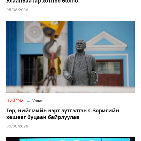
Улаанбаатар хотноо болно
05/08/2026
НИЙГЭМ
Урлаг
Төр, нийгмийн нэрт зүтгэлтэн С.Зоригийн
хөшөөг буцаан байрлуулав
03/08/2026