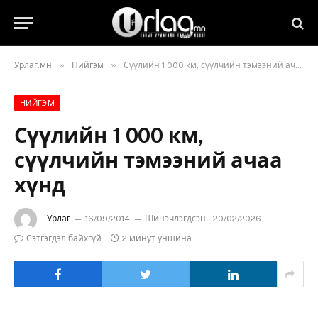
»
»
Урлаг.мн
Нийгэм
Сүүлийн 1 000 км, сүүлчийн тэмээний ачаа хүнд
НИЙГЭМ
Сүүлийн 1 000 км,
сүүлчийн тэмээний ачаа
хүнд
Урлаг
16/09/2014
Шинэчлэгдсэн:
20/02/2026
Сэтгэгдэл байхгүй
2 минут уншина