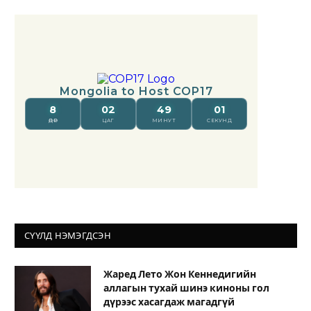
СҮҮЛД НЭМЭГДСЭН
Жаред Лето Жон Кеннедигийн
аллагын тухай шинэ киноны гол
дүрээс хасагдаж магадгүй