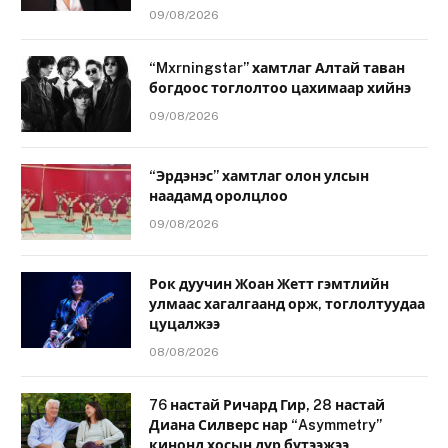
09/08/2026
“Mxrningstar” хамтлаг Алтай таван
богдоос тоглолтоо цахимаар хийнэ
09/08/2026
“Эрдэнэс” хамтлаг олон улсын
наадамд оролцлоо
09/08/2026
Рок дуучин Жоан Жетт гэмтлийн
улмаас хагалгаанд орж, тоглолтуудаа
цуцалжээ
08/08/2026
76 настай Ричард Гир, 28 настай
Диана Силверс нар “Asymmetry”
кинонд хосын дүр бүтээжээ