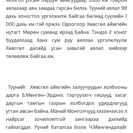
Монгол улсын баруун аймгуудаар 5500 км тойрон
аялахаар аян замдаа гарсан билээ. Түүний аялал 98
дахь хоногтоо үргэлжилж байгаа бөгөөд сүүлийн 1
000 дахь км-тэй оржээ. Одоогоор Хөвсгөл аймгийн
нутагт Мөрөн суманд ирээд байна. Тэндээ 2 хоног
буудаллаад Ханх сум руу аяллаа үргэлжлүүлж
Хөвсгөл далайд усан завьтай аялал хийхээр
төлөвлөж байгаа аж.
Түүнийг Хөвсгөл аймгийн залуучуудын холбооны
дарга Б.Мөнгөн–Эрдэнэ, тэргүүлэгч гишүүд, засаг
даргын тамгын газрын холбогдох удирдлагууд
угтан авсан байна. Манай Монголчууд хэзээнээсээ л
найрсаг зочиломтгой зангаараа дэлхийд
гайхагддаг. Үүний баталгаа болж Ч.Мөнгөндалайг