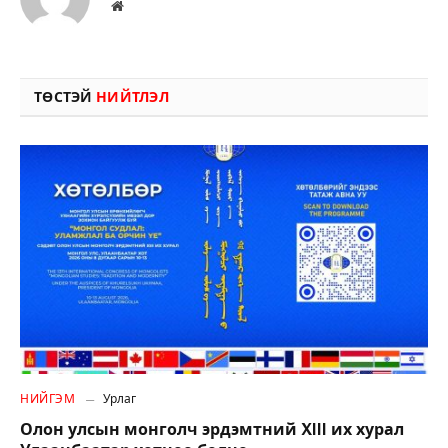
Вэбсайт
ТӨСТЭЙ
НИЙТЛЭЛ
НИЙГЭМ
Урлаг
Олон улсын монголч эрдэмтний XIII их хурал