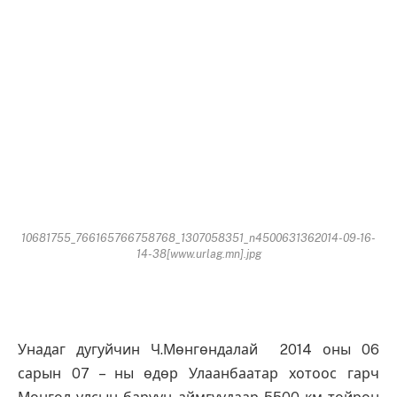
10681755_766165766758768_1307058351_n4500631362014-09-16-
14-38[www.urlag.mn].jpg
Унадаг дугуйчин Ч.Мөнгөндалай 2014 оны 06
сарын 07 – ны өдөр Улаанбаатар хотоос гарч