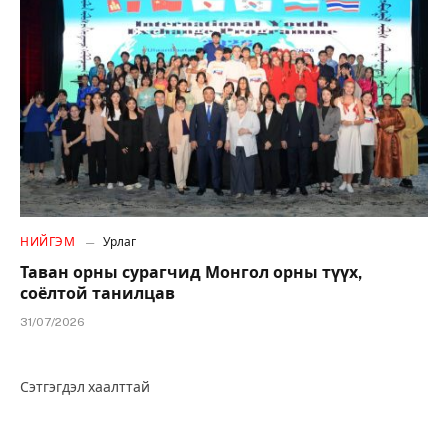
НИЙГЭМ
Урлаг
Таван орны сурагчид Монгол орны түүх,
соёлтой танилцав
31/07/2026
Сэтгэгдэл хаалттай