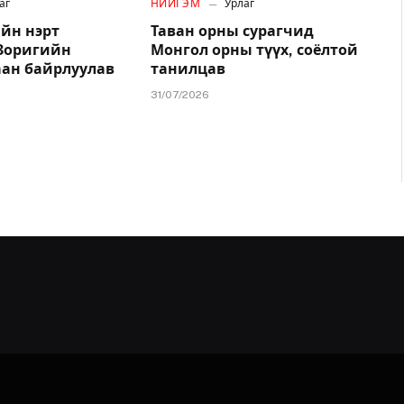
аг
НИЙГЭМ
Урлаг
йн нэрт
Таван орны сурагчид
.Зоригийн
Монгол орны түүх, соёлтой
аан байрлуулав
танилцав
31/07/2026