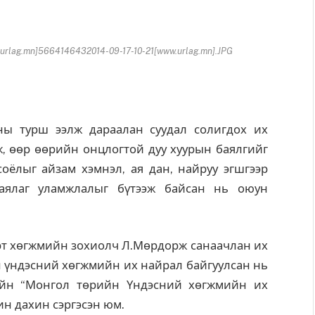
rlag.mn]5664146432014-09-17-10-21[www.urlag.mn].JPG
ы турш ээлж дараалан суудал солигдох их
лж, өөр өөрийн онцлогтой дуу хуурын баялгийг
оёлыг айзам хэмнэл, ая дан, найруу эгшгээр
аялаг уламжлалыг бүтээж байсан нь оюун
рт хөгжмийн зохиолч Л.Мөрдорж санаачлан их
 үндэсний хөгжмийн их найрал байгуулсан нь
йн “Монгол төрийн Үндэсний хөгжмийн их
ин дахин сэргэсэн юм.