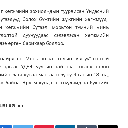
лт хөгжмийн зохиолчдын туурвисан Үндэсний
үтээлүүд болох бүжгийн жүжгийн хөгжмүүд,
н хөгжмийн бүтээл, морьтон түмний минь
долтой дуунуудаас сэдэвлэсэн хөгжмийн
ндээ өргөн барихаар боллоо.
найрлын “Морьтон монголын аялгуу” нэртэй
0 цагаас ҮДБЭЧуулгын тайзнаа тоглох товоо
лийн бага хурал маргааш буюу 9 сарын 18 -нд,
эж байна. Эрхэм хүндэт сэтгүүлчид та бүхнийг
URLAG.mn