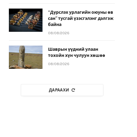
“Дүрслэх урлагийн оюуны өв
сан” тусгай үзэсгэлэнг дэлгэж
байна
08/08/2026
Шаврын үүдний улаан
тохойн хүн чулуун хөшөө
08/08/2026
ДАРААХИ