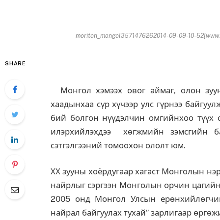
moriton_mongol3571476262014-09-09-10-52[www.u
SHARE
Монгол хэмээх овог аймаг, олон зуун
хаадынхаа сүр хүчээр улс гүрнээ байгуу
бий болгон нүүдэлчин омгийнхоо түүх с
илэрхийлэхдээ хөгжмийн зэмсгийн б
сэтгэлгээний томоохон ололт юм.
ХХ зууны хоёрдугаар хагаст Монголын нэ
найрлыг сэргээн Монголын орчин цагийн
2005 онд Монгол Улсын ерөнхийлөгчи
найрал байгуулах тухай” зарлигаар өргөж