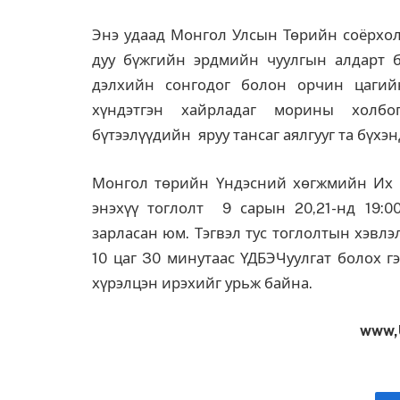
Энэ удаад Монгол Улсын Төрийн соёрхо
дуу бүжгийн эрдмийн чуулгын алдарт б
дэлхийн сонгодог болон орчин цагий
хүндэтгэн хайрладаг морины холбог
бүтээлүүдийн яруу тансаг аялгууг та бүхэ
Монгол төрийн Үндэсний хөгжмийн Их 
энэхүү тоглолт 9 сарын 20,21-нд 19:0
зарласан юм. Тэгвэл тус тоглолтын хэвлэ
10 цаг 30 минутаас ҮДБЭЧуулгат болох г
хүрэлцэн ирэхийг урьж байна.
www,