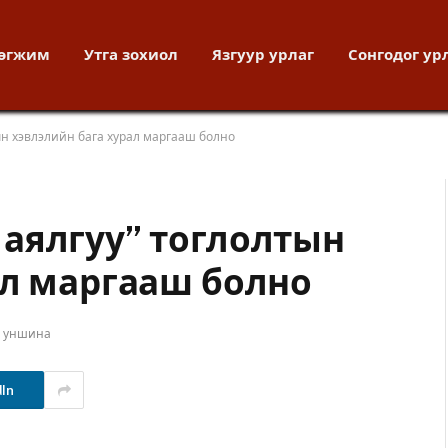
хөгжим
Утга зохиол
Язгуур урлаг
Сонгодог ур
н хэвлэлийн бага хурал маргааш болно
аялгуу” тоглолтын
ал маргааш болно
т уншина
dIn