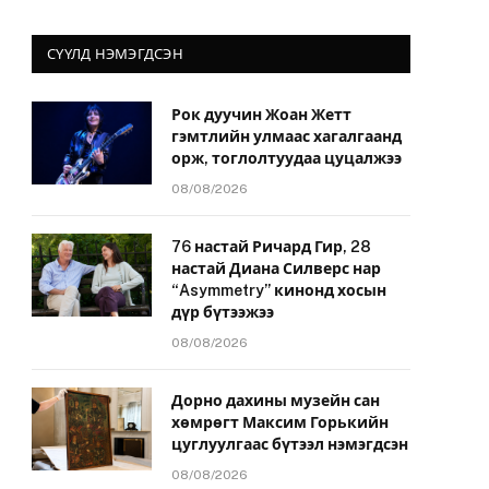
СҮҮЛД НЭМЭГДСЭН
Рок дуучин Жоан Жетт
гэмтлийн улмаас хагалгаанд
орж, тоглолтуудаа цуцалжээ
08/08/2026
76 настай Ричард Гир, 28
настай Диана Силверс нар
“Asymmetry” кинонд хосын
дүр бүтээжээ
08/08/2026
Дорно дахины музейн сан
хөмрөгт Максим Горькийн
цуглуулгаас бүтээл нэмэгдсэн
08/08/2026