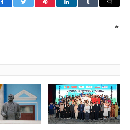
Facebook
Twitter
Pinterest
LinkedIn
Tumblr
Имэйл
Вэбса