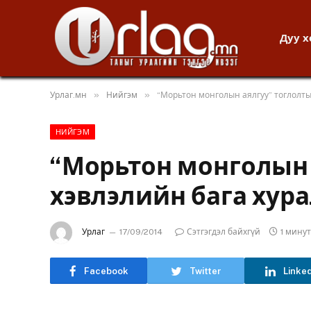
Дуу 
»
»
Урлаг.мн
Нийгэм
“Морьтон монголын аялгуу” тоглолты
НИЙГЭМ
“Морьтон монголын 
хэвлэлийн бага хур
Урлаг
17/09/2014
Сэтгэгдэл байхгүй
1 мину
Facebook
Twitter
Linke