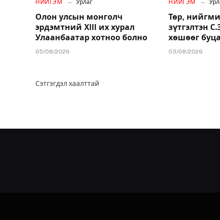
НИЙГЭМ
Урлаг
НИЙГЭМ
Урл
Олон улсын монголч
Төр, нийгми
эрдэмтний XIII их хурал
зүтгэлтэн С
Улаанбаатар хотноо болно
хөшөөг буц
05/08/2026
03/08/2026
Сэтгэгдэл хаалттай