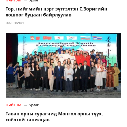
НИЙГЭМ
Урлаг
Төр, нийгмийн нэрт зүтгэлтэн С.Зоригийн
хөшөөг буцаан байрлуулав
03/08/2026
НИЙГЭМ
Урлаг
Таван орны сурагчид Монгол орны түүх,
соёлтой танилцав