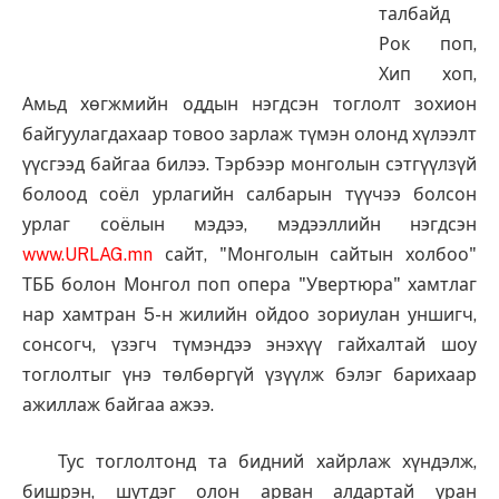
талбайд
Рок поп,
Хип хоп,
Амьд хөгжмийн оддын нэгдсэн тоглолт зохион
байгуулагдахаар товоо зарлаж түмэн олонд хүлээлт
үүсгээд байгаа билээ. Тэрбээр монголын сэтгүүлзүй
болоод соёл урлагийн салбарын түүчээ болсон
урлаг соёлын мэдээ, мэдээллийн нэгдсэн
www.URLAG.mn
сайт, "Монголын сайтын холбоо"
ТББ болон Монгол поп опера "Увертюра" хамтлаг
нар хамтран 5-н жилийн ойдоо зориулан уншигч,
сонсогч, үзэгч түмэндээ энэхүү гайхалтай шоу
тоглолтыг үнэ төлбөргүй үзүүлж бэлэг барихаар
ажиллаж байгаа ажээ.
Тус тоглолтонд та бидний хайрлаж хүндэлж,
бишрэн, шүтдэг олон арван алдартай уран