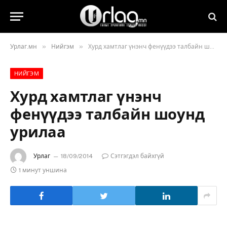
»
»
Урлаг.мн
Нийгэм
Хурд хамтлаг үнэнч фенүүдээ талбайн шоунд урилаа
НИЙГЭМ
Хурд хамтлаг үнэнч
фенүүдээ талбайн шоунд
урилаа
Урлаг
18/09/2014
Сэтгэгдэл байхгүй
1 минут уншина