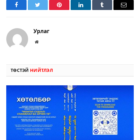
Facebook
Twitter
Pinterest
LinkedIn
Tumblr
Имэйл
Урлаг
Вэбсайт
ТӨСТЭЙ
НИЙТЛЭЛ