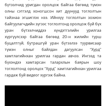
бүтээлчид уригдан оролцож байгаа бөгөөд түмэн
олны сэтгэлд хоногшсон хит дуунууд тоглолтын
тайзнаа эгшиглэх нээ. Ийнхүү тоглолтын зохион
байгуулагчдийн зүгээс тоглолтонд оролцож буй бүх
уран бүтээлчиддээ хүндэтгэлийн урилгаа
хүргүүлсээр байгаа бөгөөд 20-н жилийн турш
буцалтгүй, бутрашгүй уран бүтээлээ туурвисаар
түмэн олныг байлдан дагуулсан “Хурд”
хамтлагийнхан урилгаа гардан авчээ. Ингээд та
бүхэндээ хамтарсан талархлын баярын шоу
тоглолтонд оролцох “Хурд” хамтлагийнхан урилгаа
гардаж буй видеог хүргэж байна.