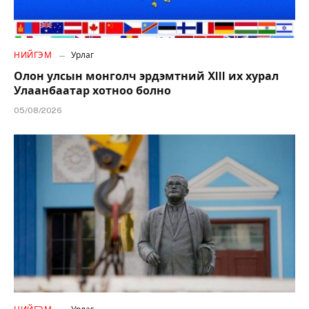
НИЙГЭМ
Урлаг
Олон улсын монголч эрдэмтний XIII их хурал
Улаанбаатар хотноо болно
05/08/2026