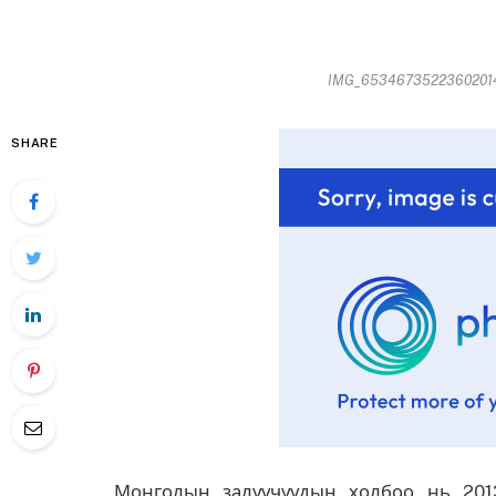
IMG_65346735223602014-
SHARE
Монголын залуучуудын холбоо нь 201