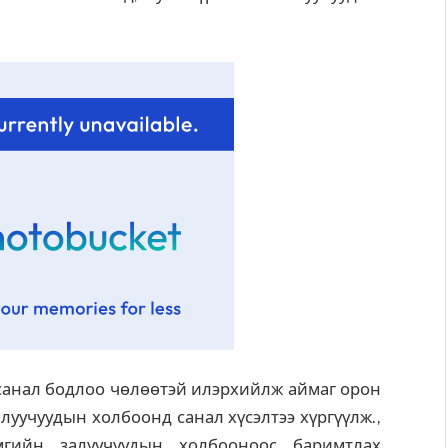
 санал бодлоо чөлөөтэй илэрхийлж аймаг орон
уучуудын холбоонд санал хүсэлтээ хүргүүлж.,
мгийн залуучуудын холбооноос баримтлах