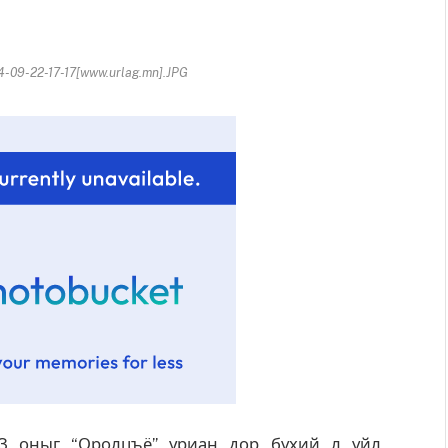
09-22-17-17[www.urlag.mn].JPG
3 оныг “Оролцъё” уриан дор бүхий л үйл