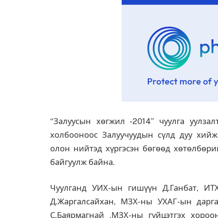
“Залуусын хөгжил -2014” чуулга уулза
холбооноос Залуучуудын сүлд дуу хийж 
олон нийтэд хүргэсэн бөгөөд хөтөлбөри
байгуулж байна.
Чуулганд УИХ-ын гишүүн Д.Ганбат, ИТ
Д.Жаргалсайхан, МЗХ-ны УХАГ-ын дарга
С.Баярмагнай ,МЗХ-ны гүйцэтгэх хороо