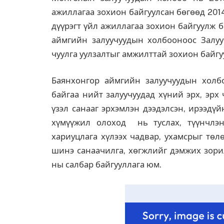
ажиллагаа зохион байгуулсан бөгөөд 2014
дүүрэгт үйл ажиллагаа зохион байгуулж 
аймгийн залуучуудын холбооноос Залуу
чуулга уулзалтыг амжилттай зохион байгу
Баянхонгор аймгийн залуучуудын холб
байгаа нийт залуучуудад хүний эрх, эрх
үзэл санааг эрхэмлэн дээдэлсэн, ирээдү
хүмүүжил олоход нь туслах, түүнчлэ
хариуцлага хүлээх чадвар, ухамсрыг төлө
шинэ санаачилга, хөгжлийг дэмжих зори
ны салбар байгууллага юм.