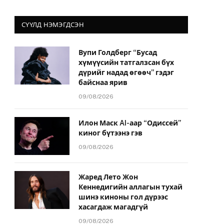
СҮҮЛД НЭМЭГДСЭН
Вупи Голдберг “Бусад
хүмүүсийн татгалзсан бүх
дүрийг надад өгөөч” гэдэг
байснаа ярив
09/08/2026
Илон Маск AI-аар “Одиссей”
киног бүтээнэ гэв
09/08/2026
Жаред Лето Жон
Кеннедигийн аллагын тухай
шинэ киноны гол дүрээс
хасагдаж магадгүй
09/08/2026