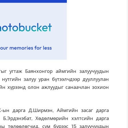
лтыг угтаж Баянхонгор аймгийн залуучуудын
нутгийн залуу уран бүтээлчдээр дууллуулан
йн хүрээнд олон ажлуудыг санаачлан зохион
Х-ын дарга Д.Ширмэн, Аймгийн засаг дарга
 Б.Эрдэнэбат, Хөдөлмөрийн хэлтсийн дарга
ны төлөөлөгчид, сум бүрээс 15 залуучуудын