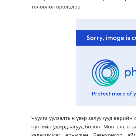
төлөөлөл оролцлоо.
Чуулга уулзалтын үеэр залуучууд өөрийн
нутгийн удирдлагууд болон Монголын зал
хэлэлцүүлэг өрнүүлэн Баянхонгор ай