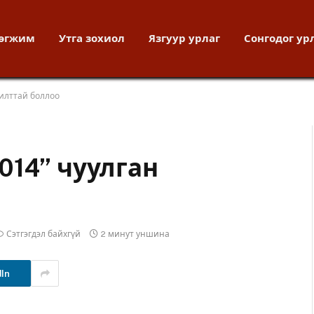
хөгжим
Утга зохиол
Язгуур урлаг
Сонгодог ур
жилттай боллоо
014” чуулган
Сэтгэгдэл байхгүй
2 минут уншина
dIn