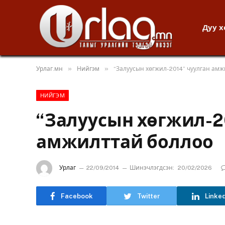
Дуу 
»
»
Урлаг.мн
Нийгэм
“Залуусын хөгжил-2014” чуулган ам
НИЙГЭМ
“Залуусын хөгжил-2
амжилттай боллоо
Урлаг
22/09/2014
Шинэчлэгдсэн:
20/02/2026
Facebook
Twitter
Linke