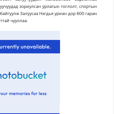
учуудад зориулсан урлагын тоглолт, спортын
байгуулж Залуусаа Нэгдье уриан дор 600 гаран
ттай чууллаа.