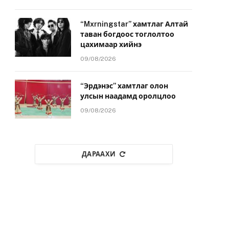
“Mxrningstar” хамтлаг Алтай
таван богдоос тоглолтоо
цахимаар хийнэ
09/08/2026
“Эрдэнэс” хамтлаг олон
улсын наадамд оролцлоо
09/08/2026
ДАРААХИ