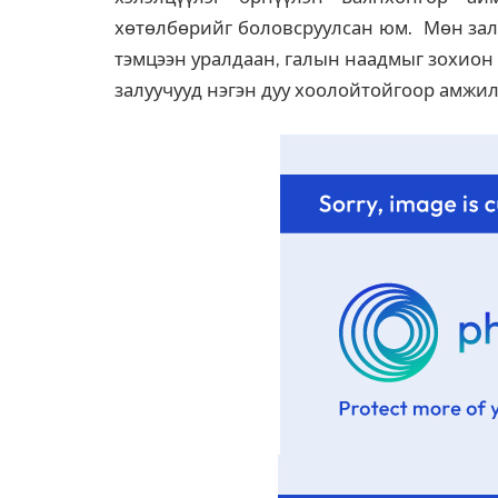
хөтөлбөрийг боловсруулсан юм. Мөн залу
тэмцээн уралдаан, галын наадмыг зохион 
залуучууд нэгэн дуу хоолойтойгоор амжил