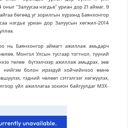
 оныг “Залуусаа нэгдье” уриан дор 21 аймаг, 9
байгаа бөгөөд уг зорилгын хүрээнд Баянхонгор
саа нэгдье уриан дор Залуусын хөгжил-2014
уллаа.
оо нь Баянхонгор аймагт ажиллаж амьдарч
 чөлөө, Монгол Улсын тусгаар тогтнол, түүний
йнхээ төлөө бүтээлчээр ажиллаж амьдрах, зөв
н нийгэм болон ирээдүй хойчийнхоо өмнө
вшүүлэх, тэдний чөлөөт сэтгэлгээг хөгжүүлэх,
лгоор үйл ажиллагаа зохион байгуулдаг МЗХ-