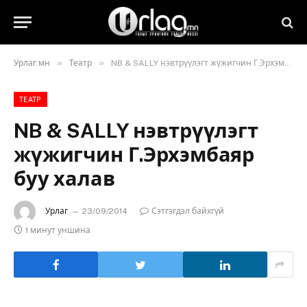
»
»
Урлаг.мн
Театр
NB & SALLY нэвтрүүлэгт жүжигчин Г.Эрхэмбаяр буу халав
ТЕАТР
NB & SALLY нэвтрүүлэгт
жүжигчин Г.Эрхэмбаяр
буу халав
Урлаг
23/09/2014
Сэтгэгдэл байхгүй
1 минут уншина