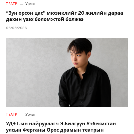
ТЕАТР
Урлаг
“Зун орсон цас” мюзиклийг 20 жилийн дараа
дахин үзэх боломжтой болжээ
06/08/2026
ТЕАТР
Урлаг
УДЭТ-ын найруулагч Э.Билгүүн Узбекистан
улсын Ферганы Орос драмын театрын