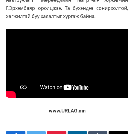
нэвтрүүлэгт "Мөрөөдлийн театр"-ын жүжигчин
Г.Эрхэмбаяр оролцжээ. Та бүхэндээ сонирхолтой,
хөгжилтэй буу халалтыг хүргэж байна.
www.URLAG.mn