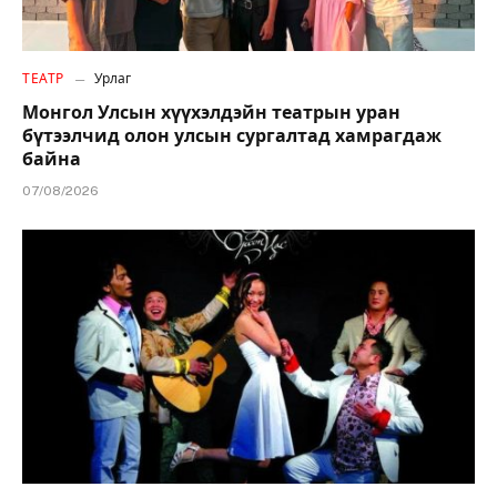
ТЕАТР
Урлаг
Монгол Улсын хүүхэлдэйн театрын уран
бүтээлчид олон улсын сургалтад хамрагдаж
байна
07/08/2026