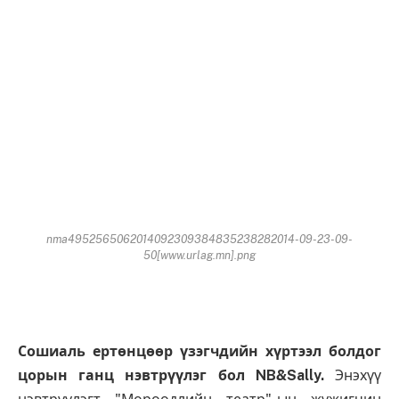
nma4952565062014092309384835238282014-09-23-09-
50[www.urlag.mn].png
Сошиаль ертөнцөөр үзэгчдийн хүртээл болдог
цорын ганц нэвтрүүлэг бол NB&Sally.
Энэхүү