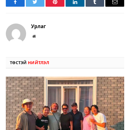
Facebook
Twitter
Pinterest
LinkedIn
Tumblr
Имэйл
Урлаг
Вэбсайт
ТӨСТЭЙ
НИЙТЛЭЛ