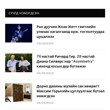
СҮҮЛД НЭМЭГДСЭН
Рок дуучин Жоан Жетт гэмтлийн
улмаас хагалгаанд орж, тоглолтуудаа
цуцалжээ
08/08/2026
76 настай Ричард Гир, 28 настай
Диана Силверс нар “Asymmetry”
кинонд хосын дүр бүтээжээ
08/08/2026
Дорно дахины музейн сан хөмрөгт
Максим Горькийн цуглуулгаас бүтээл
нэмэгдсэн
08/08/2026