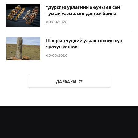
“Дүрслэх урлагийн оюуны өв сан”
тусгай үзэсгэлэнг дэлгэж байна
08/08/2026
Шаврын үүдний улаан тохойн хүн
чулуун хөшөө
08/08/2026
ДАРААХИ