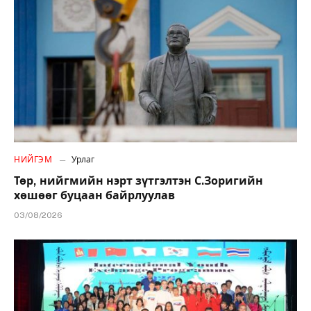
НИЙГЭМ
Урлаг
Төр, нийгмийн нэрт зүтгэлтэн С.Зоригийн
хөшөөг буцаан байрлуулав
03/08/2026