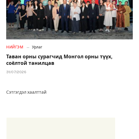
НИЙГЭМ
Урлаг
Таван орны сурагчид Монгол орны түүх,
соёлтой танилцав
31/07/2026
Сэтгэгдэл хаалттай