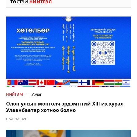
ТӨСТЭЙ
НИЙТЛЭЛ
НИЙГЭМ
Урлаг
Олон улсын монголч эрдэмтний XIII их хурал
Улаанбаатар хотноо болно
05/08/2026