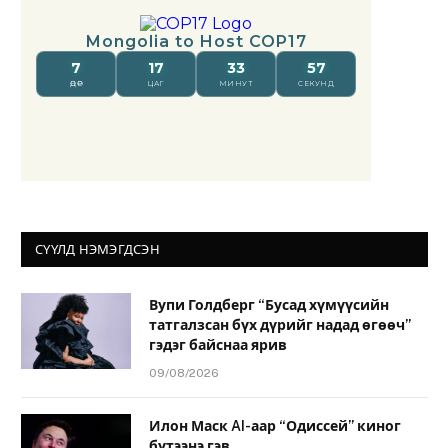
СҮҮЛД НЭМЭГДСЭН
Вупи Голдберг “Бусад хүмүүсийн
татгалзсан бүх дүрийг надад өгөөч”
гэдэг байснаа ярив
09/08/2026
Илон Маск AI-аар “Одиссей” киног
бүтээнэ гэв