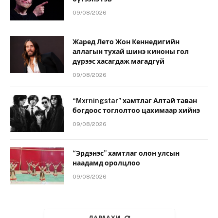
09/08/2026
Жаред Лето Жон Кеннедигийн
аллагын тухай шинэ киноны гол
дүрээс хасагдаж магадгүй
09/08/2026
“Mxrningstar” хамтлаг Алтай таван
богдоос тоглолтоо цахимаар хийнэ
09/08/2026
“Эрдэнэс” хамтлаг олон улсын
наадамд оролцлоо
09/08/2026