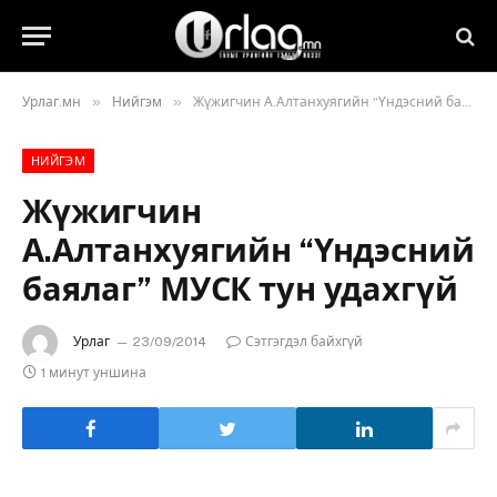
»
»
Урлаг.мн
Нийгэм
Жүжигчин А.Алтанхуягийн “Үндэсний баялаг” МУСК тун удахгүй
НИЙГЭМ
Жүжигчин
А.Алтанхуягийн “Үндэсний
баялаг” МУСК тун удахгүй
Урлаг
23/09/2014
Сэтгэгдэл байхгүй
1 минут уншина