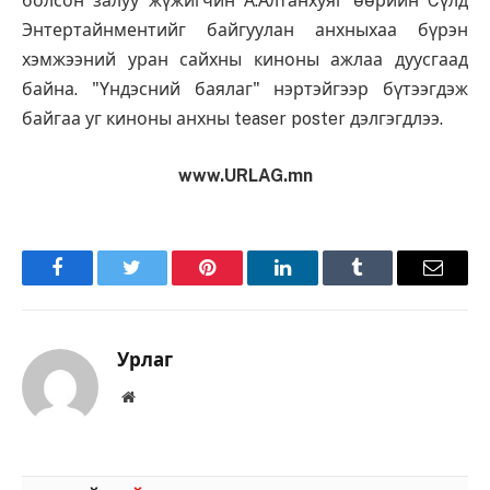
болсон залуу жүжигчин А.Алтанхуяг өөрийн Cүлд
Энтертайнментийг байгуулан анхныхаа бүрэн
хэмжээний уран сайхны киноны ажлаа дуусгаад
байна. "Үндэсний баялаг" нэртэйгээр бүтээгдэж
байгаа уг киноны анхны teaser poster дэлгэгдлээ.
www.URLAG.mn
Facebook
Twitter
Pinterest
LinkedIn
Tumblr
Имэйл
Урлаг
Вэбсайт