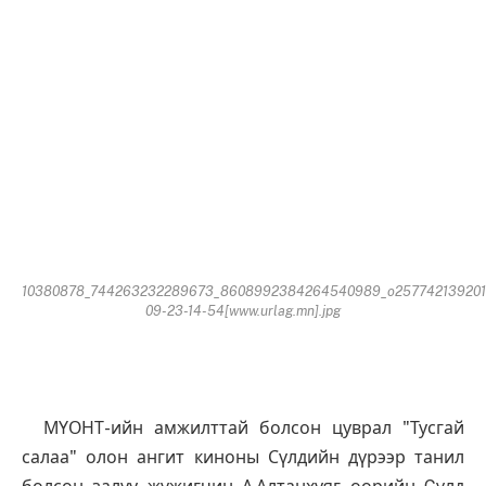
10380878_744263232289673_8608992384264540989_o257742139201
09-23-14-54[www.urlag.mn].jpg
МҮОНТ-ийн амжилттай болсон цуврал "Тусгай
салаа" олон ангит киноны Сүлдийн дүрээр танил