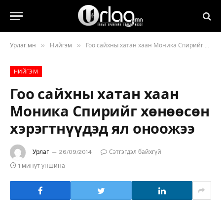
»
»
Урлаг.мн
Нийгэм
Гоо сайхны хатан хаан Моника Спирийг хөнөөсөн хэрэгтнүүдэд ял оноожээ
НИЙГЭМ
Гоо сайхны хатан хаан
Моника Спирийг хөнөөсөн
хэрэгтнүүдэд ял оноожээ
Урлаг
26/09/2014
Сэтгэгдэл байхгүй
1 минут уншина