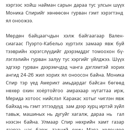
хэргээс хойш най­ман сарын дараа тус улсын шүүх
Моника Спирийг хөнөөсөн гур­ван гэмт хэрэгтэнд
ял оноожээ.
Мөр­дөн байцаагчдын хэлж байгаагаар Ва­лен­
сиагаас Пуэрто-Кабельо хүр­тэлх замаар явж буй
тээврийн хэ­рэгслүүдийг дээрэмддэг томоохон бү­
лэглэлийн гурван залуу тус хэр­гийг үйлджээ. Шүүх
эдгээр гурван дээ­рэмчдэд чанга дэглэмтэй хорих
ангид 24-26 жил хорих ял оноосон байна. Моника
Спир тэр үед Америкт амьдардаг байсан бөгөөд
нөхөр охин хоёртойгоо амрахаар нутагтаа ирж,
Мерида хотоос нийслэл Каракас хотыг чиглэн явж
байхад нь гэмт этгээдүүд зам дээр хурц иртэй зүйл
тавьж, машиных нь дугуйг хагалж, дараа нь гал
нээсэн байна. Улмаар Спир нөхрийн хамт газар
дээрээ нас барж, тэдний охин Маяа хөлөндөө