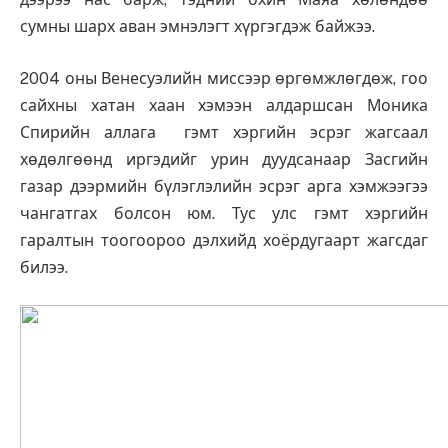
сумны шарх аван эмнэлэгт хүргэгдэж байжээ.
2004 оны Венесуэлийн миссээр өргөмжлөгдөж, гоо
сайх­ны хатан хаан хэмээн алдаршсан Моника
Спирийн аллага гэмт хэргийн эсрэг жагсаал
хөдөлгөөнд иргэдийг урин дуудсанаар Засгийн
газар дээрмийн бүлэглэлийн эс­рэг арга хэмжээгээ
чангатгах болсон юм. Тус улс гэмт хэргийн
гаралтын тоогоороо дэлхийд хоёрдугаарт жагс­даг
билээ.