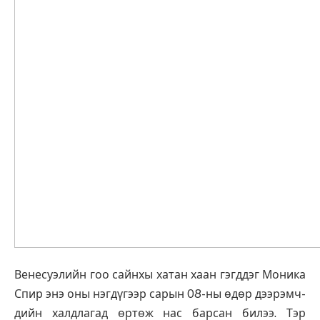
Венесуэлийн гоо сайнхы хатан хаан гэгддэг Моника
Спир энэ оны нэгдүгээр сарын 08-ны өдөр дээ­рэмч­­
дийн халдлагад өртөж нас бар­сан билээ. Тэр