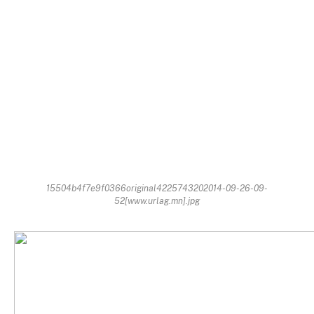
15504b4f7e9f0366original4225743202014-09-26-09-
52[www.urlag.mn].jpg