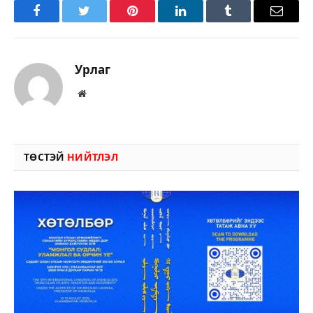
Facebook
Twitter
Pinterest
LinkedIn
Tumblr
Имэйл
Урлаг
Вэбсайт
ТӨСТЭЙ
НИЙТЛЭЛ