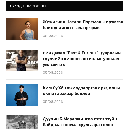
СҮҮЛД НЭМЭГДСЭН
Жүжигчин Натали Портман жирэмсэн
байх үеийнхээ талаар ярив
05/08/2026
Вин Дизел “Fast & Furious” цувралын
сүүлчийн киноны зохиолыг уншаад
уйлсан гэв
05/08/2026
Ким Сү Хён ажилдаа эргэн орж, олны
өмнө гарахаар боллоо
05/08/2026
Дуучин Б.Маралжингоо сэтгэлзүйн
байдлаа сошиал хуудсаараа олон