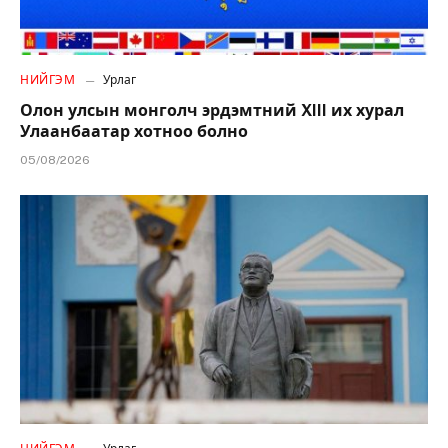
НИЙГЭМ
Урлаг
Олон улсын монголч эрдэмтний XIII их хурал
Улаанбаатар хотноо болно
05/08/2026