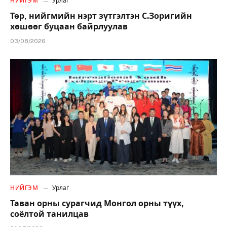
НИЙГЭМ
Урлаг
Төр, нийгмийн нэрт зүтгэлтэн С.Зоригийн
хөшөөг буцаан байрлуулав
03/08/2026
НИЙГЭМ
Урлаг
Таван орны сурагчид Монгол орны түүх,
соёлтой танилцав