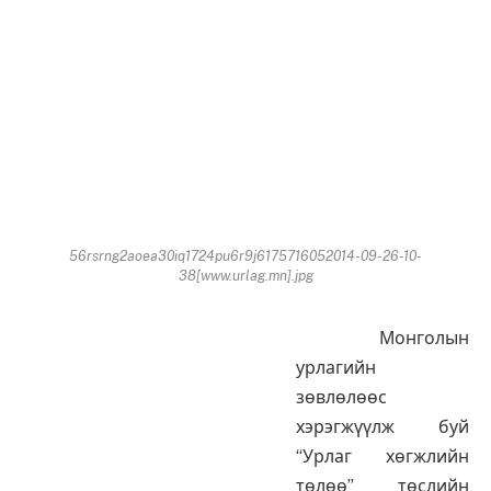
56rsrng2aoea30iq1724pu6r9j6175716052014-09-26-10-
38[www.urlag.mn].jpg
Монголын
урлагийн
зөвлөлөөс
хэрэгжүүлж буй
“Урлаг хөгжлийн
төлөө” төслийн