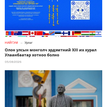
НИЙГЭМ
Урлаг
Олон улсын монголч эрдэмтний XIII их хурал
Улаанбаатар хотноо болно
05/08/2026