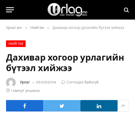
»
»
Урлаг.мн
Нийгэм
Дахивар хогоор урлагийн бүтээл хийжээ
НИЙГЭМ
Дахивар хогоор урлагийн
бүтээл хийжээ
Урлаг
26/09/2014
Сэтгэгдэл байхгүй
1 минут уншина