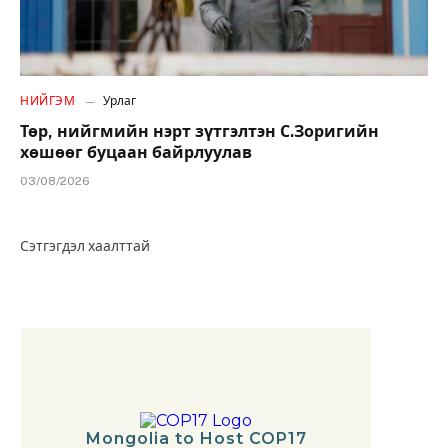
НИЙГЭМ
Урлаг
Төр, нийгмийн нэрт зүтгэлтэн С.Зоригийн
хөшөөг буцаан байрлуулав
03/08/2026
Сэтгэгдэл хаалттай