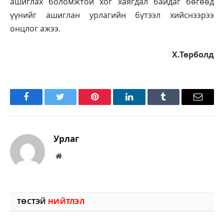
ашиглах боломжтой хог хаягдал байдаг бөгөөд
үүнийг ашиглан урлагийн бүтээл хийснээрээ
онцлог ажээ.
Х.Төрболд
Facebook
Twitter
Pinterest
LinkedIn
Tumblr
Имэйл
Урлаг
Вэбсайт
ТӨСТЭЙ
НИЙТЛЭЛ