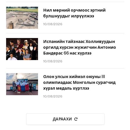
Нил мөрний орчмоос эртний
булшнуудыг илрүүлжээ
10/08/2026
Испанийн тайзнаас Холливуудын
оргилд хүрсэн жүжигчин Антонио
Бандерас 66 нас хүрлээ
10/08/2026
Олон улсын хиймэл оюуны III
олимпиадаас Монголын сурагчид
хүрэл медаль хүртлээ
10/08/2026
ДАРААХИ