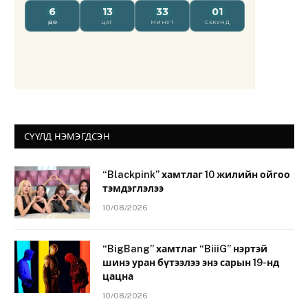
СҮҮЛД НЭМЭГДСЭН
“Blackpink” хамтлаг 10 жилийн ойгоо
тэмдэглэлээ
10/08/2026
“BigBang” хамтлаг “BiiiG” нэртэй
шинэ уран бүтээлээ энэ сарын 19-нд
цацна
10/08/2026