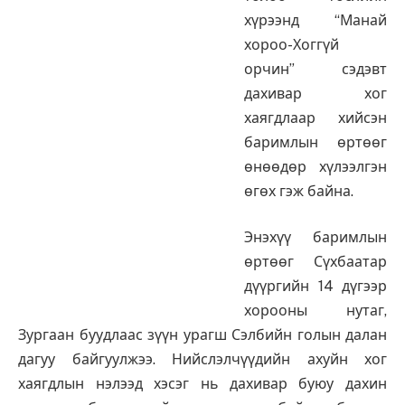
хүрээнд “Манай
хороо-Хоггүй
орчин” сэдэвт
дахивар хог
хаягдлаар хийсэн
баримлын өртөөг
өнөөдөр хүлээлгэн
өгөх гэж байна.
Энэхүү баримлын
өртөөг Сүхбаатар
дүүргийн 14 дүгээр
хорооны нутаг,
Зургаан буудлаас зүүн урагш Сэлбийн голын далан
дагуу байгуулжээ. Нийслэлчүүдийн ахуйн хог
хаягдлын нэлээд хэсэг нь дахивар буюу дахин