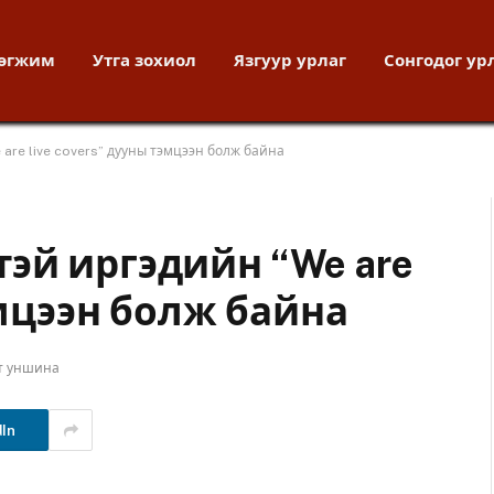
хөгжим
Утга зохиол
Язгуур урлаг
Сонгодог ур
are live covers” дууны тэмцээн болж байна
эй иргэдийн “We are
эмцээн болж байна
т уншина
dIn