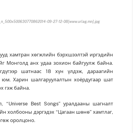
n_500x500630770862014-09-27-12-08[www.urlag.mn].jpg
Б-ууд хамтран хөгжлийн бэрхшээлтэй иргэдийн
нийг Монголд анх удаа зохион байгуулж байна.
гдүгээр шатнаас 18 хүн үлдэж, дараагийн
 юм. Харин шалгаруулалтын хоёрдугаар шат
ох гэж байна.
 “Universe Best Songs” уралдааны шагналт
йн холбооны дэргэдэх “Цагаан шөнө” хамтлаг,
ргөж оролцоно.