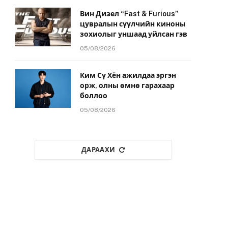
Вин Дизел “Fast & Furious”
цувралын сүүлчийн киноны
зохиолыг уншаад уйлсан гэв
05/08/2026
Ким Сү Хён ажилдаа эргэн
орж, олны өмнө гарахаар
боллоо
05/08/2026
ДАРААХИ