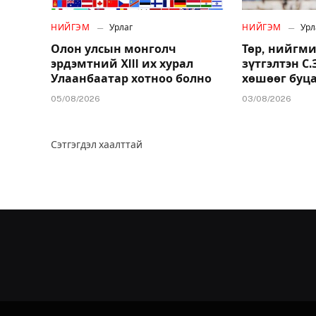
НИЙГЭМ
Урлаг
НИЙГЭМ
Урл
Олон улсын монголч
Төр, нийгми
эрдэмтний XIII их хурал
зүтгэлтэн С
Улаанбаатар хотноо болно
хөшөөг буц
05/08/2026
03/08/2026
Сэтгэгдэл хаалттай