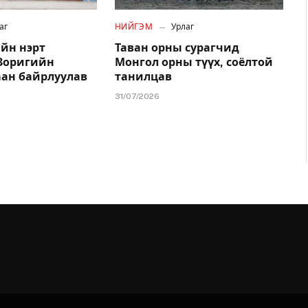
аг
НИЙГЭМ
Урлаг
йн нэрт
Таван орны сурагчид
.Зоригийн
Монгол орны түүх, соёлтой
аан байрлуулав
танилцав
31/07/2026