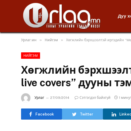
Дуу 
»
»
Урлаг.мн
Нийгэм
Хөгжлийн бэрхшээлтэй иргэдийн “We 
НИЙГЭМ
Хөгжлийн бэрхшээлт
live covers” дууны т
Урлаг
27/09/2014
Сэтгэгдэл байхгүй
1 мину
Facebook
Twitter
Linke