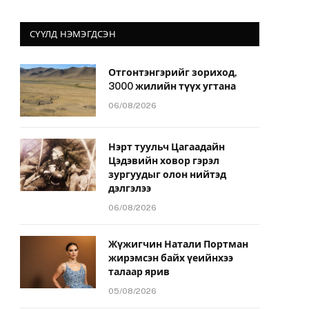
СҮҮЛД НЭМЭГДСЭН
Отгонтэнгэрийг зориход,
3000 жилийн түүх угтана
06/08/2026
Нэрт туульч Цагаадайн
Цэдэвийн ховор гэрэл
зургуудыг олон нийтэд
дэлгэлээ
06/08/2026
Жүжигчин Натали Портман
жирэмсэн байх үеийнхээ
талаар ярив
05/08/2026