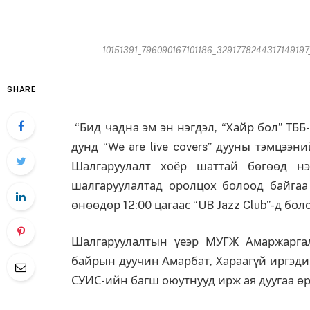
10151391_796090167101186_3291778244317149197_
SHARE
“Бид чадна эм эн нэгдэл, “Хайр бол” ТБ
дунд “We are live covers” дууны тэмцээ
Шалгаруулалт хоёр шаттай бөгөөд нэ
шалгаруулалтад оролцох болоод байгаа
өнөөдөр 12:00 цагаас “UB Jazz Club”-д бол
Шалгаруулалтын үеэр МУГЖ Амаржаргал,
байрын дуучин Амарбат, Хараагүй иргэди
СУИС-ийн багш оюутнууд ирж ая дуугаа ө