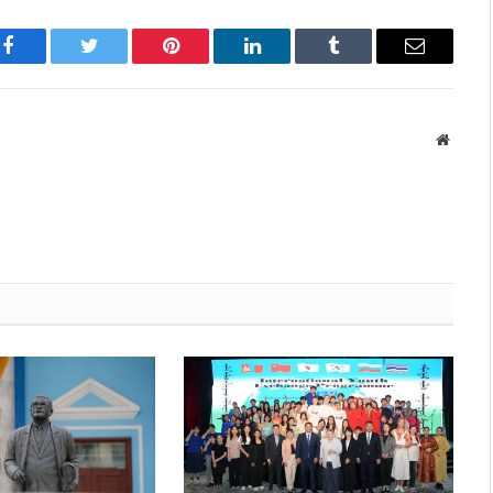
Facebook
Twitter
Pinterest
LinkedIn
Tumblr
Имэйл
Вэбса