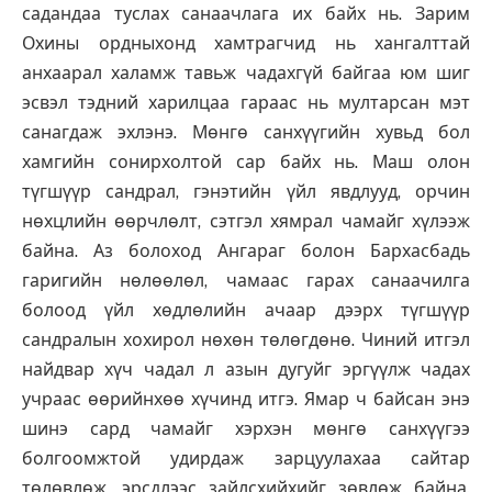
садандаа туслах санаачлага их байх нь. Зарим
Охины ордныхонд хамтрагчид нь хангалттай
анхаарал халамж тавьж чадахгүй байгаа юм шиг
эсвэл тэдний харилцаа гараас нь мултарсан мэт
санагдаж эхлэнэ. Мөнгө санхүүгийн хувьд бол
хамгийн сонирхолтой сар байх нь. Маш олон
түгшүүр сандрал, гэнэтийн үйл явдлууд, орчин
нөхцлийн өөрчлөлт, сэтгэл хямрал чамайг хүлээж
байна. Аз болоход Ангараг болон Бархасбадь
гаригийн нөлөөлөл, чамаас гарах санаачилга
болоод үйл хөдлөлийн ачаар дээрх түгшүүр
сандралын хохирол нөхөн төлөгдөнө. Чиний итгэл
найдвар хүч чадал л азын дугуйг эргүүлж чадах
учраас өөрийнхөө хүчинд итгэ. Ямар ч байсан энэ
шинэ сард чамайг хэрхэн мөнгө санхүүгээ
болгоомжтой удирдаж зарцуулахаа сайтар
төлөвлөж, эрсдлээс зайлсхийхийг зөвлөж байна.