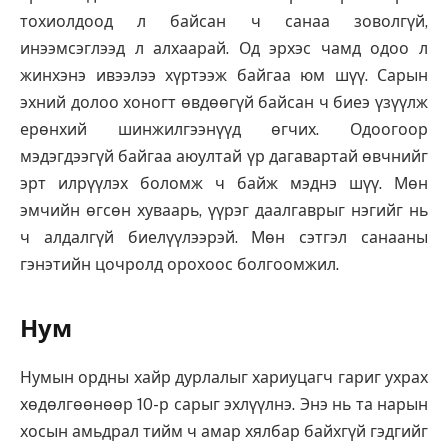
тохиолдоод л байсан ч санаа зоволгүй,
инээмсэглээд л алхаарай. Од эрхэс чамд одоо л
жинхэнэ ивээлээ хүртээж байгаа юм шүү. Сарын
эхний долоо хоногт өвдөөгүй байсан ч биеэ үзүүлж
ерөнхий шинжилгээнүүд өгчих. Одоогоор
мэдэгдээгүй байгаа аюултай үр дагавартай өвчнийг
эрт илрүүлэх боломж ч байж мэднэ шүү. Мөн
эмчийн өгсөн хуваарь, үүрэг даалгаврыг нэгийг нь
ч алдалгүй биелүүлээрэй. Мөн сэтгэл санааны
гэнэтийн цочролд орохоос болгоомжил.
Нум
Нумын ордны хайр дурлалыг хариуцагч гариг ухрах
хөдөлгөөнөөр 10-р сарыг эхлүүлнэ. Энэ нь та нарын
хосын амьдрал тийм ч амар хялбар байхгүй гэдгийг