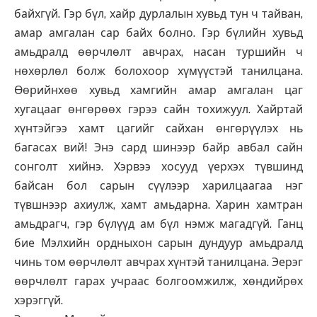
байхгүй. Гэр бүл, хайр дурлалын хувьд тун ч тайван,
амар амгалан сар байх болно. Гэр бүлийн хувьд
амьдралд өөрчлөлт авчрах, насан туршийн ч
нөхөрлөл болж болохоор хүмүүстэй танилцана.
Өөрийнхөө хувьд хамгийн амар амгалан цаг
хугацааг өнгөрөөх гэрээ сайн тохижуул. Хайртай
хүнтэйгээ хамт цагийг сайхан өнгөрүүлэх нь
багасах вий! Энэ сард шинээр байр авбал сайн
сонголт хийнэ. Хэрвээ хосууд үерхэх түвшинд
байсан бол сарын сүүлээр харилцаагаа нэг
түвшнээр ахиулж, хамт амьдарна. Харин хамтран
амьдрагч, гэр бүлүүд ам бүл нэмж магадгүй. Ганц
бие Мэлхийн ордныхон сарын дундуур амьдралд
чинь том өөрчлөлт авчрах хүнтэй танилцана. Эерэг
өөрчлөлт гарах учраас болгоомжилж, хөндийрөх
хэрэггүй.