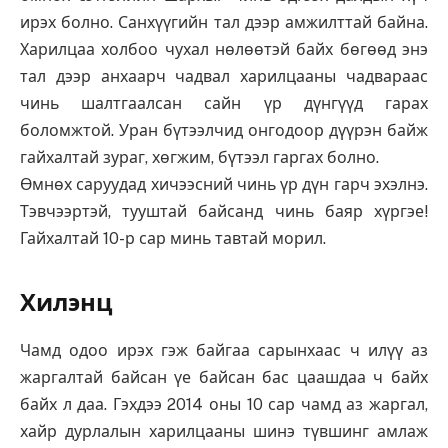
ирэх болно. Санхүүгийн тал дээр амжилттай байна.
Харилцаа холбоо чухал нөлөөтэй байх бөгөөд энэ
тал дээр анхаарч чадвал харилцааны чадвараас
чинь шалтгаалсан сайн үр дүнгүүд гарах
боломжтой. Уран бүтээлчид онгодоор дүүрэн байж
гайхалтай зураг, хөгжим, бүтээл гаргах болно.
Өмнөх саруудад хичээсний чинь үр дүн гарч эхэлнэ.
Тэвчээртэй, тууштай байсанд чинь баяр хүргэе!
Гайхалтай 10-р сар минь тавтай морил.
Хилэнц
Чамд одоо ирэх гэж байгаа сарынхаас ч илүү аз
жаргалтай байсан үе байсан бас цаашдаа ч байх
байх л даа. Гэхдээ 2014 оны 10 сар чамд аз жаргал,
хайр дурлалын харилцааны шинэ түвшинг амлаж