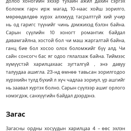
долоо хоногийн эхээр тухайн ажил дахин сэргэх
боломж гарч ирж магад. 10-наас хойш зорилго,
мөрөөдөлдөө хүрэх алхмууд тасралтгүй хий учир
нь од гаригс түүнийг чинь дэмжихэд бэлэн байна.
Сарын сүүлийн 10 хоногт романтик байдал
давамгайлна, хостой бол чи маш жаргалтай байна,
ганц бие бол хосоо олох боломжийг бүү алд. Чи
сайн сонсогч бас яг одоо гялалзаж байна. Тиймээс
хүмүүстэй харилцахаас зугталгүй , энэ давуу
талуудаа ашигла. 23-нд өмнөө тавьсан зорилгодоо
хүрэхийн тулд бүхий л хүч чадлаа зориул, үр ашгийг
нь заавал хүртэх болно. Сарын сүүлээр ашиг орлого
нэмэгдэж, санхүүгийн байдал дээрдэнэ.
Загас
Загасны ордны хосуудын харилцаа 4 – өөс эхлэн