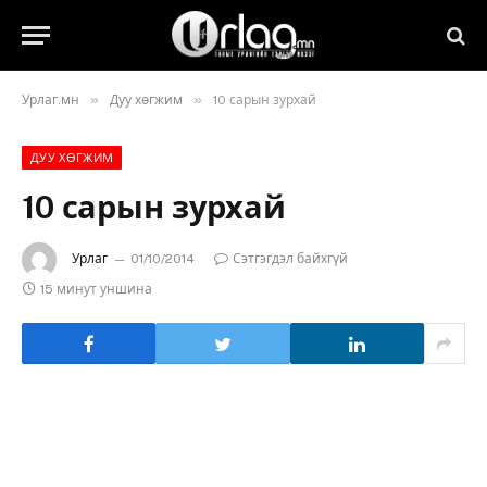
»
»
Урлаг.мн
Дуу хөгжим
10 сарын зурхай
ДУУ ХӨГЖИМ
10 сарын зурхай
Урлаг
01/10/2014
Сэтгэгдэл байхгүй
15 минут уншина