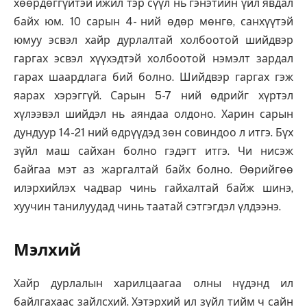
хөөрдөггүйтэй ижил тэр сүүл нь гэнэтийн үйл явдал
байх юм. 10 сарын 4- ний өдөр мөнгө, санхүүтэй
юмуу эсвэл хайр дурлалтай холбоотой шийдвэр
гаргах эсвэл хүүхэдтэй холбоотой нэмэлт зардал
гарах шаардлага бий болно. Шийдвэр гаргах гэж
яарах хэрэггүй. Сарын 5-7 ний өдрийг хүртэл
хүлээвэл шийдэл нь аяндаа олдоно. Харин сарын
дундуур 14-21 ний өдрүүдэд зөн совиндоо л итгэ. Бүх
зүйл маш сайхан болно гэдэгт итгэ. Чи нисэж
байгаа мэт аз жаргалтай байх болно. Өөрийгөө
илэрхийлэх чадвар чинь гайхалтай байж шинэ,
хуучин танилуудад чинь таатай сэтгэгдэл үлдээнэ.
Мэлхий
Хайр дурлалын харилцаагаа олны нүдэнд ил
байлгахаас зайлсхий. Хэтэрхий ил зүйл тийм ч сайн