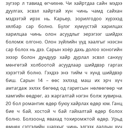
зүгээр л тавиад өгчихнө. Чи хайртдаа сайн мэдээ
дуулгах, эсвэл хайртай хүн чинь чамд сайхан
мэдээтэй ирэх нь. Карьер, зорилгодоо хүрэхэд
хялбар сар болно. Бүлэг хүмүүстэй харилцах
харилцаа чинь олон асуудлыг эерэгээг шийдэх
боломж олгоно. Олон зүйлийн үүд хаалгыг нээсэн
сар болох нь дээ. Сарын хоёр дахь долоо хоногийн
эхээр болон дундуур хайр дурлал эсвэл санхүү
мөнгөтэй холбоотой асуудлаар шийдвэр гаргах
хэрэгтэй болно. Гэхдээ энэ тийм ч хүнд шийдвэр
биш. Сарын 14 – өөс эхлээд маш их эрч хүч
амтагдаж эхлэх бөгөөд од гаригсын нөлөөгөөр чи
хамгийн өөдрөг, аз жаргалтай нэгэн болж хувирна.
20 бол романтик өдөр буюу хайрлах өдөр юм. Ганц
бие ч бай, хостой ч бай гайхалтай өдөр болох
болно. Болзоонд явахад тохиромжтой өдөр. Урьд
өмнөх сэтгэлийн шархыг чинь эдгээх далдын хүч