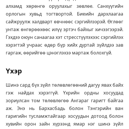
алхамд хөрөнгө оруулахыг зөвлөе. Санхүүгийн
орлогын хувьд тогтвортой. Биеийн дархлаагаа
сайжруулж халдварт өвчнөөс сэргийлээрэй. Өглөөг
унтаж өнгөрөөхөөс илүү эртэч байхыг хичээгээрэй.
Гэхдээ оюун санаагаа хэт стресстүүлэхээс сэргийлэх
хэрэгтэй учраас өдөр бүр хийх дуртай зүйлдээ зав
гаргаж, өөрийгөө цэнэглэхээ мартаж болохгүй.
Үхэр
Шинэ сард бүх зүйл төлөвлөгөөний дагуу явах байх
гэж найдах хэрэггүй. Үхрийн ордны хосуудад
зориулсан том төлөвлөгөө Ангараг гаригт байгаа
аж. Энэ нь Бархасбадь болон Тэнгэрийн ван
гаригийн тусламжтайгаар хосуудын дотоод болон
хувийн орон зайн хүрээнд ямар нэг шинэ зүйл