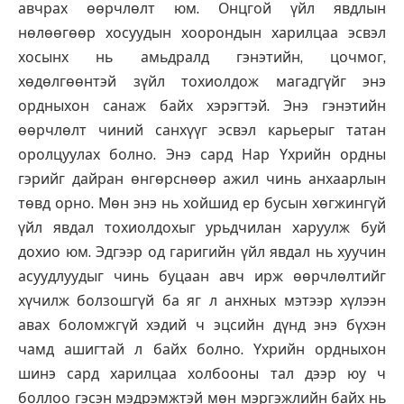
авчрах өөрчлөлт юм. Онцгой үйл явдлын
нөлөөгөөр хосуудын хоорондын харилцаа эсвэл
хосынх нь амьдралд гэнэтийн, цочмог,
хөдөлгөөнтэй зүйл тохиолдож магадгүйг энэ
ордныхон санаж байх хэрэгтэй. Энэ гэнэтийн
өөрчлөлт чиний санхүүг эсвэл карьерыг татан
оролцуулах болно. Энэ сард Нар Үхрийн ордны
гэрийг дайран өнгөрснөөр ажил чинь анхаарлын
төвд орно. Мөн энэ нь хойшид ер бусын хөгжингүй
үйл явдал тохиолдохыг урьдчилан харуулж буй
дохио юм. Эдгээр од гаригийн үйл явдал нь хуучин
асуудлуудыг чинь буцаан авч ирж өөрчлөлтийг
хүчилж болзошгүй ба яг л анхных мэтээр хүлээн
авах боломжгүй хэдий ч эцсийн дүнд энэ бүхэн
чамд ашигтай л байх болно. Үхрийн ордныхон
шинэ сард харилцаа холбооны тал дээр юу ч
боллоо гэсэн мэдрэмжтэй мөн мэргэжлийн байх нь