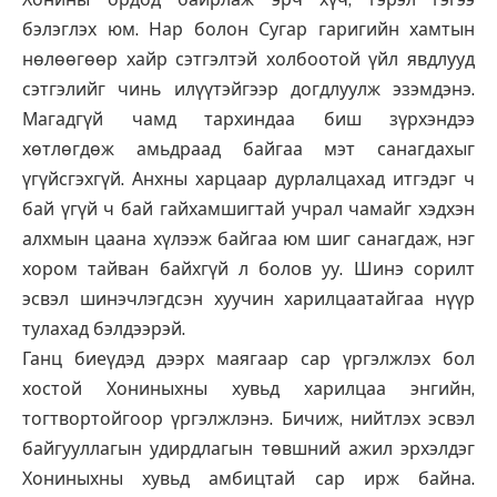
бэлэглэх юм. Нар болон Сугар гаригийн хамтын
нөлөөгөөр хайр сэтгэлтэй холбоотой үйл явдлууд
сэтгэлийг чинь илүүтэйгээр догдлуулж эзэмдэнэ.
Магадгүй чамд тархиндаа биш зүрхэндээ
хөтлөгдөж амьдраад байгаа мэт санагдахыг
үгүйсгэхгүй. Анхны харцаар дурлалцахад итгэдэг ч
бай үгүй ч бай гайхамшигтай учрал чамайг хэдхэн
алхмын цаана хүлээж байгаа юм шиг санагдаж, нэг
хором тайван байхгүй л болов уу. Шинэ сорилт
эсвэл шинэчлэгдсэн хуучин харилцаатайгаа нүүр
тулахад бэлдээрэй.
Ганц биеүдэд дээрх маягаар сар үргэлжлэх бол
хостой Хониныхны хувьд харилцаа энгийн,
тогтвортойгоор үргэлжлэнэ. Бичиж, нийтлэх эсвэл
байгууллагын удирдлагын төвшний ажил эрхэлдэг
Хониныхны хувьд амбицтай сар ирж байна.