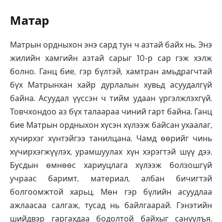
Матар
Матрын ордныхон энэ сард тун ч азтай байх нь. Энэ
жилийн хамгийн азтай сарыг 10-р сар гэж хэлж
болно. Ганц бие, гэр бүлтэй, хамтран амьдрагчтай
бүх Матрынхан хайр дурлалын хувьд асуудалгүй
байна. Асуудал үүссэн ч тийм удаан үргэлжлэхгүй.
Товчхондоо аз бүх талаараа чиний гарт байна. Ганц
бие Матрын ордныхон хүсэн хүлээж байсан ухаалаг,
хүчирхэг хүнтэйгээ танилцана. Чамд өөрийг чинь
хүчирхэгжүүлэх, урамшуулах хүн хэрэгтэй шүү дээ.
Бусдын өмнөөс хариуцлага хүлээж болзошгүй
учраас баримт, материал, албан бичигтэй
болгоомжтой харьц. Мөн гэр бүлийн асуудлаа
ажлаасаа салгаж, тусад нь байлгаарай. Гэнэтийн
шийдвэр гаргахдаа бодолтой байхыг сануулъя.