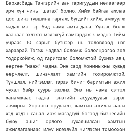
Бархасбадь, Тэнгэрийн ван гаригуудын нөлөөгөөр
эрч хүч чинь “шатах” болно. Хийж байгаа ажлаа
цоо шинэ түвшинд гаргаж, бүгдийг хийж, амжуулж
чадах мэт эр бяд чамд амтагдана. Үүнээс болж
хаанаас эхлэхээ мэдэхгүй самгардаж ч мэднэ. Тийм
учраас 10 сарыг бүтнээр нь төлөвлөөд нэг
хараарай. Тэгэж чадвал боломж бололцоогоо зөв
тодорхойлж, од гаригсаас боломжтой бүхнээ авч,
өөртөө “нааж” чадна. Энэ сард Хониныхны хувьд
өөрчлөлт, шинэчлэлт хамгийн тохиромжтой.
Түншлэл, нийгэмлэг, гэрээ бичиг баримтын ажил
чухал байр суурь эзэлнэ. Энэ нь чамд сэтгэл
ханамжаас гадна гэнэтийн асуудлуудыг зэрэг
авчирна. Хөрөнгө оруулалт, хамтын ажиллагааны
хэд хэдэн санал ирж магадгүй бөгөөд бизнесийн
буюу ашиг орлого чухалчилсан хамтын
ажиллагаанаас илүү ирээдүйд чиглэсэн томоохон