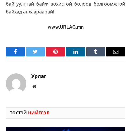
байгуулттай байж зохистой болоод болгоомжтой
байхад анхаараарай!
www.URLAG.mn
Facebook
Twitter
Pinterest
LinkedIn
Tumblr
Имэйл
Урлаг
Вэбсайт
ТӨСТЭЙ
НИЙТЛЭЛ