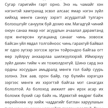
Сугар гаригийн гарт орно. Энэ нь чамайг хэн
нэгэнтэй хамтрахад эсвэл алсаас ямар нэгэн зүйл
хийхэд мөнгө санхүү зэрэгт асуудалтай тулгарч
болзошгүйг сануулж буй дохио юм. Магадгүй чиний
оюун санаа ямар нэг асуудлын ачаалал дарамтанд
орж өнгөрсөн хугацаанд санааг чинь зовоож
байсан үйл явдал толгойноос чинь гарахгүй байвал
яг одоо зүгээр зогсож эргэн тойрондоо байгаа огт
өөр зүйлрүү анхаарлаа шилжүүлээрэй. Иймэрхүү
зүйл дахин тийм ч их тохиолдохгүй. Шинэ сард энэ
ордны хосуудын амьдралд мөнгө гол байр суурь
эзлэнэ. Ээж аав, орон байр, гэр бүлийн хэрэгцээ
зэргээс мөнгө их хэрэгтэй байгаа мэт санагдах
бололтой. Аз болоход амжилт авч ирэх асар их
боломж бүхий сар байх нь. Идэвхтэй өөдрөг байж
өөрийнхөө юу хийж чаддагийг батлан харуулахын