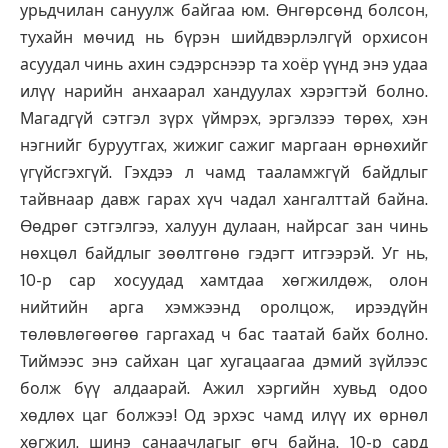
урьдчилан сануулж байгаа юм. Өнгөрсөнд болсон,
тухайн мөчид нь бүрэн шийдвэрлэлгүй орхисон
асуудал чинь ахин сэдэрснээр та хоёр үүнд энэ удаа
илүү нарийн анхаарал хандуулах хэрэгтэй болно.
Магадгүй сэтгэл зүрх үймрэх, эргэлзээ төрөх, хэн
нэгнийг буруутгах, жижиг сажиг маргаан өрнөхийг
үгүйсгэхгүй. Гэхдээ л чамд тааламжгүй байдлыг
тайвнаар давж гарах хүч чадал хангалттай байна.
Өөдрөг сэтгэлгээ, халуун дулаан, найрсаг зан чинь
нөхцөл байдлыг зөөлтгөнө гэдэгт итгээрэй. Уг нь,
10-р сар хосуудад хамтдаа хөгжилдөж, олон
нийтийн арга хэмжээнд оролцож, ирээдүйн
төлөвлөгөөгөө гаргахад ч бас таатай байх болно.
Тиймээс энэ сайхан цаг хугацаагаа дэмий зүйлээс
болж бүү алдаарай. Ажил хэргийн хувьд одоо
хөдлөх цаг болжээ! Од эрхэс чамд илүү их өрнөл
хөгжил, шинэ санаачлагыг өгч байна. 10-р сард