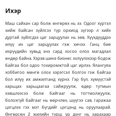
Ихэр
Маш сайхан сар болж өнгөрөх нь ээ. Одоог хүртэл
хийж байсан зүйлсээ түр орхиод зүгээр л хийх
дуртай зүйлсдээ цаг зарцуулах нь зөв. Хүүхдүүддээ
илүү их цаг зарцуулах гэж хичээ. Ганц бие
ихрүүдийн хувьд энэ сард хосоо олох магадлал
өндөр байна. Хэрэв шинэ бизнес эхлүүлэхээр бодож
байгаа бол одоо тохиромжтой цаг ирлээ. Ялангуяа
хоббигоо мөнгө олох хэрэгсэл болгох гэж байгаа
бол илүү их амжилтанд хүрнэ. Гэр бүл, хүмүүстэй
харьцах харьцаагаа сайжруулж, өдөр тутмын
хэвшлээсээ болж байгааг нь тогтмолжуулж,
болохгүй байгааг нь өөрчлөх, шүүгээ сав, гаражаа
цэгцлэх гэх мэт бүгдийг цэгцэнд нь оруулаарай.
Өнгөрсөн 2 жилийн турш үр дүнг нь харахаар