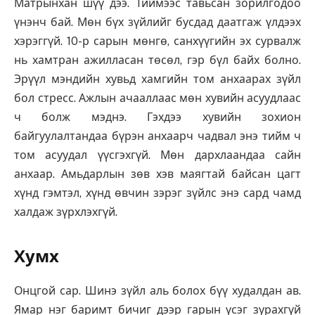
Матрынхан шүү дээ. Тиймээс тавьсан зорилгодоо
үнэнч бай. Мөн бүх зүйлийг бусдад даатгаж үлдээх
хэрэггүй. 10-р сарын мөнгө, санхүүгийн эх сурвалж
нь хамтран ажилласан төсөл, гэр бүл байх болно.
Эрүүл мэндийн хувьд хамгийн том анхаарах зүйл
бол стресс. Ажлын ачааллаас мөн хувийн асуудлаас
ч болж мэднэ. Гэхдээ хувийн зохион
байгуулалтандаа бүрэн анхаарч чадвал энэ тийм ч
том асуудал үүсгэхгүй. Мөн дархлаандаа сайн
анхаар. Амьдарлын зөв хэв маягтай байсан цагт
хүнд гэмтэл, хүнд өвчин зэрэг зүйлс энэ сард чамд
халдаж зүрхлэхгүй.
Хумх
Онцгой сар. Шинэ зүйл аль болох бүү худалдан ав.
Ямар нэг баримт бичиг дээр гарын үсэг зурахгүй