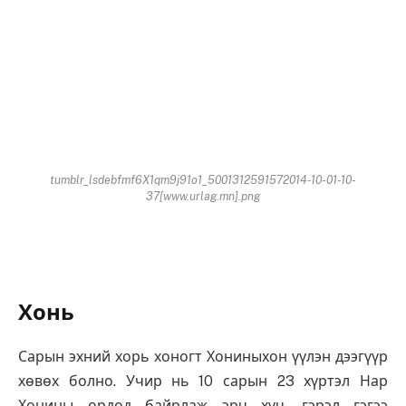
tumblr_lsdebfmf6X1qm9j91o1_5001312591572014-10-01-10-
37[www.urlag.mn].png
Хонь
Сарын эхний хорь хоногт Хониныхон үүлэн дээгүүр
хөвөх болно. Учир нь 10 сарын 23 хүртэл Нар
Хонины ордод байрлаж эрч хүч, гэрэл гэгээ