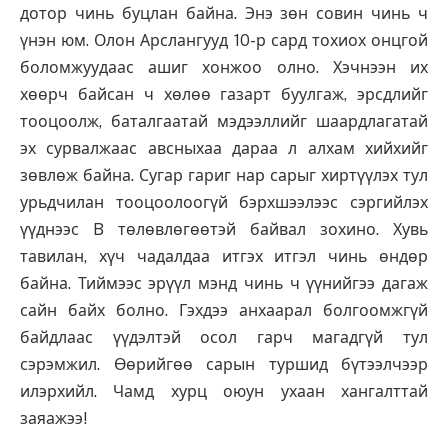
дотор чинь буцлан байна. Энэ зөн совин чинь ч
үнэн юм. Олон Арслангууд 10-р сард тохиох онцгой
боломжуудаас ашиг хонжоо олно. Хэчнээн их
хөөрч байсан ч хөлөө газарт буулгаж, эрсдлийг
тооцоолж, баталгаатай мэдээллийг шаардлагатай
эх сурвалжаас авсныхаа дараа л алхам хийхийг
зөвлөж байна. Сугар гариг нар сарыг хиртүүлэх тул
урьдчилан тооцоолоогүй бэрхшээлээс сэргийлэх
үүднээс B төлөвлөгөөтэй байвал зохино. Хувь
тавилан, хүч чадалдаа итгэх итгэл чинь өндөр
байна. Тиймээс эрүүл мэнд чинь ч үүнийгээ дагаж
сайн байх болно. Гэхдээ анхаарал болгоомжгүй
байдлаас үүдэлтэй осол гарч магадгүй тул
сэрэмжил. Өөрийгөө сарын туршид бүтээлчээр
илэрхийл. Чамд хурц оюун ухаан хангалттай
заяажээ!