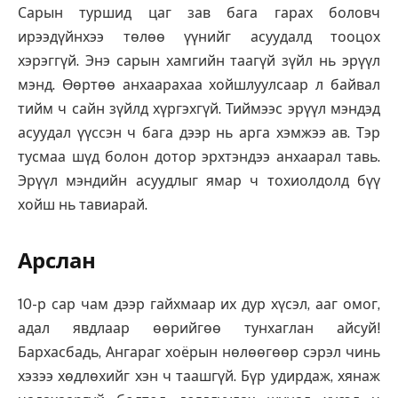
Сарын туршид цаг зав бага гарах боловч
ирээдүйнхээ төлөө үүнийг асуудалд тооцох
хэрэггүй. Энэ сарын хамгийн таагүй зүйл нь эрүүл
мэнд. Өөртөө анхаарахаа хойшлуулсаар л байвал
тийм ч сайн зүйлд хүргэхгүй. Тиймээс эрүүл мэндэд
асуудал үүссэн ч бага дээр нь арга хэмжээ ав. Тэр
тусмаа шүд болон дотор эрхтэндээ анхаарал тавь.
Эрүүл мэндийн асуудлыг ямар ч тохиолдолд бүү
хойш нь тавиарай.
Арслан
10-р сар чам дээр гайхмаар их дур хүсэл, ааг омог,
адал явдлаар өөрийгөө тунхаглан айсуй!
Бархасбадь, Ангараг хоёрын нөлөөгөөр сэрэл чинь
хэзээ хөдлөхийг хэн ч таашгүй. Бүр удирдаж, хянаж