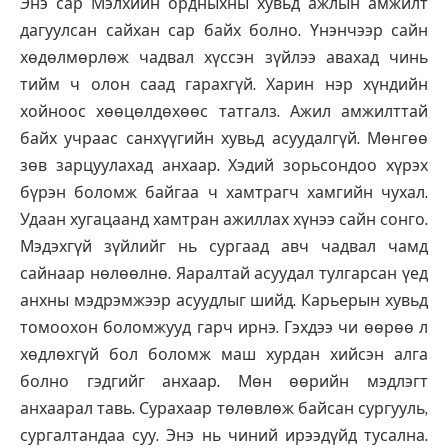
Энэ сар Мэлхийн ордныхны хувьд ажлын амжилт
дагуулсан сайхан сар байх болно. Үнэнчээр сайн
хөдөлмөрлөж чадвал хүссэн зүйлээ авахад чинь
тийм ч олон саад гарахгүй. Харин нэр хүндийн
хойноос хөөцөлдөхөөс татгалз. Ажил амжилттай
байх учраас санхүүгийн хувьд асуудалгүй. Мөнгөө
зөв зарцуулахад анхаар. Хэдий зорьсондоо хүрэх
бүрэн боломж байгаа ч хамтрагч хамгийн чухал.
Удаан хугацаанд хамтран ажиллах хүнээ сайн сонго.
Мэдэхгүй зүйлийг нь сургаад авч чадвал чамд
сайнаар нөлөөлнө. Яаралтай асуудал тулгарсан үед
анхны мэдрэмжээр асуудлыг шийд. Карьерын хувьд
томоохон боломжууд гарч ирнэ. Гэхдээ чи өөрөө л
хөдлөхгүй бол боломж маш хурдан хийсэн алга
болно гэдгийг анхаар. Мөн өөрийн мэдлэгт
анхаарал тавь. Сурахаар төлөвлөж байсан сургууль,
сургалтандаа суу. Энэ нь чиний ирээдүйд тусална.