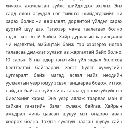
хичээж ажилласан зүйлс шийдэгдэж эхэлнэ. Энэ
сард олон асуудал нэг тийшээ шийдэгдэхийг чи
харах болно.Чи өөрчлөлт, дорвитой үйлдэл харах
дуртай шүү дээ. Тэгэхээр чамд таалагдах болно
гэдэгт итгэлтэй байна. Хайр дурлалын харилцаанд
чи идэвхтэй, амбицтай байж тэр хэрээрээ нөгөө
талаасаа дэмжлэг хүлээж аз жаргалтай байх болно.
10 сарын 8 ны өдөр гэнэтийн үйл явдал болоход
бэлтгэлтэй байгаарай. Хэсэг бүлэг хүмүүсийн
цугларалт байж магад, эсвэл найз нөхдийн
уулзалтын үеэр юмуу эсвэл ганцаараа бодож, итгэж,
найдаж байсан зүйл чинь санаанд оромгүйгүйгээр
биелэхийг харна. Энэ үеэр аялаж таарвал мөн л
сайхан гэнэтийн бэлэг хүлээж байгаа. Хайрын
амьдрал чинь цаасан шувуу мэт өндрөө аван
хөөрөх болно. Гэхдээ сүүлгүй цаасан шувуу сайн