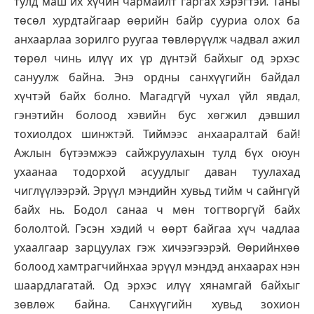
тулд маш их хүчин чармайлт гаргах хэрэгтэй. Таны
төсөл хурдтайгаар өөрийн байр сууриа олох ба
анхаарлаа зорилго руугаа төвлөрүүлж чадвал ажил
төрөл чинь илүү их үр дүнтэй байхыг од эрхэс
сануулж байна. Энэ ордны санхүүгийн байдал
хүчтэй байх болно. Магадгүй чухал үйл явдал,
гэнэтийн болоод хэвийн бус хөгжил дэвшил
тохиолдох шинжтэй. Тиймээс анхааралтай бай!
Ажлын бүтээмжээ сайжруулахын тулд бүх оюун
ухаанаа тодорхой асуудлыг даван туулахад
чиглүүлээрэй. Эрүүл мэндийн хувьд тийм ч сайнгүй
байх нь. Бодол санаа ч мөн тогтворгүй байх
бололтой. Гэсэн хэдий ч өөрт байгаа хүч чадлаа
ухаалгаар зарцуулах гэж хичээгээрэй. Өөрийнхөө
болоод хамтрагчийнхаа эрүүл мэндэд анхаарах нэн
шаардлагатай. Од эрхэс илүү хянамгай байхыг
зөвлөж байна. Санхүүгийн хувьд зохион