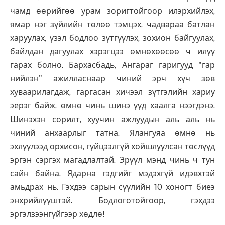
чамд өөрийгөө урам зоригтойгоор илэрхийлэх,
ямар нэг зүйлийн төлөө тэмцэх, чадвараа батлан
харуулах, үзэл бодлоо зүтгүүлэх, зохион байгуулах,
байлдан дагуулах хэрэгцээ өмнөхөөсөө ч илүү
гарах болно. Бархасбадь, Ангараг гаригууд "гар
нийлэн" ажилласнаар чиний эрч хүч зөв
хуваарилагдаж, гаргасан хичээл зүтгэлийн хариу
эерэг байж, өмнө чинь шинэ үүд хаалга нээгдэнэ.
Шинэхэн сорилт, хуучин ажлуудын аль аль нь
чиний анхаарлыг татна. Ялангуяа өмнө нь
эхлүүлээд орхисон, гүйцээлгүй хойшлуулсан төслүүд
эргэн сэргэх магадлалтай. Эрүүл мэнд чинь ч тун
сайн байна. Ядарна гэдгийг мэдэхгүй идэвхтэй
амьдрах нь. Гэхдээ сарын сүүлийн 10 хоногт биеэ
энхрийлүүштэй. Бодлоготойгоор, гэхдээ
эргэлзээнгүйгээр хөдлө!