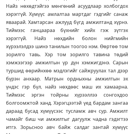
Найз нөхөдтэйгээ мөнгөний асуудлаар холбогдох
хэрэггүй. Хүмүүс амлалтаа мартдаг гэдгийг санаж
яваарай. Хамтарсан ажлууд бүгд амжилтанд хүрнэ.
Тиймээс ганцаараа бүхнийг хийх гэж зүтгэх
хэрэггүй. Найз нөхдийн болон нийгмийн
хүрээлэлдээ шинэ танилын тоогоо нэм. Өөртөө том
зорилго тавь. Хэр том зорилго тавина төдий
хэмжээгээр амжилтын үр дүн хэмжигдэнэ. Сарын
туршид өөрийнхөө мэдлэгийг сайжруулах тал дээр
бүрэн анхаар. Матрын ордныхны амжилтын эх
үндэс гэр бүл, найз нөхдөөс маш их хамаарна.
Тиймээс эргэн тойрны хүрээллээ сонгохдоо
болгоомжтой ханд. Хэрэгцээтэй үед бардам зангаа
дараад бусад хүмүүсээс тусламж авч сур. Амжилт
чамайг биш чи амжилтыг дагуулж чадна гэдэгтээ
итгэ. Зорьсноо авч байж салдаг зантай хүмүүс