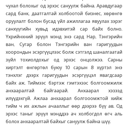
чухал болохыг од эрхэс сануулж байна. Аравдугаар
сард банк, даатгалтай холбоотой бизнес, хөрөнгө
оруулалт болон бусад үйл ажиллагаа явуулах зэрэг
санхүүгийн хувьд идэвхитэй сар байх болно.
Үхрийнхний эрүүл мэнд энэ сард Нар, Тэнгэрийн
ван, Сугар болон Тэнгэрийн ван гаригуудын
хоорондын эсэргүүцлээс болж сэтгэлд шаналгаатай
зүйл тохиолдохыг од эрхэс онцолжээ. Сарны
хиртэлт өнгөртөл буюу 10 сарын 8 хүртэл энэ
тэнхлэг дээрх гаригуудын эсэргүүцэл явагдсаар
байх аж. Тиймээс бэртэж гэмтэхээс болгоомжилж
анхааралтай байгаарай. Анхаарал хэзээд
илүүдэхгүй. Ажлаа анхаарал болгооомжтой хийж
тийм ч их ажлын ачааллыг өөр дээрээ бүү ав. Од
эрхэс таныг эрүүл мэнддээ ач холбогдол өгч аль
болох анхааралтай байхыг сануулж байна шүү.