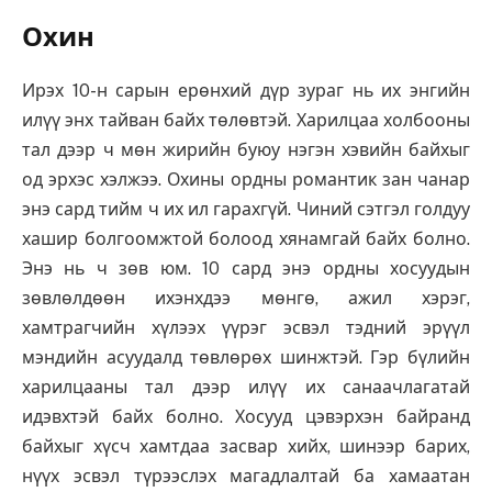
Охин
Ирэх 10-н сарын ерөнхий дүр зураг нь их энгийн
илүү энх тайван байх төлөвтэй. Харилцаа холбооны
тал дээр ч мөн жирийн буюу нэгэн хэвийн байхыг
од эрхэс хэлжээ. Охины ордны романтик зан чанар
энэ сард тийм ч их ил гарахгүй. Чиний сэтгэл голдуу
хашир болгоомжтой болоод хянамгай байх болно.
Энэ нь ч зөв юм. 10 сард энэ ордны хосуудын
зөвлөлдөөн ихэнхдээ мөнгө, ажил хэрэг,
хамтрагчийн хүлээх үүрэг эсвэл тэдний эрүүл
мэндийн асуудалд төвлөрөх шинжтэй. Гэр бүлийн
харилцааны тал дээр илүү их санаачлагатай
идэвхтэй байх болно. Хосууд цэвэрхэн байранд
байхыг хүсч хамтдаа засвар хийх, шинээр барих,
нүүх эсвэл түрээслэх магадлалтай ба хамаатан