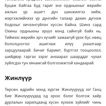
Буцаж байгаа Буд гариг энэ ордныхныг өөрийн
ажлын үр ашигт дүн шинжилгээ хийж,
мэргэжлийнхээ үр дүнгийн талаар дахин дүгнэж
бодохыг хичээнгүйлэн хүссэн байна. Шинэ сард
Охины ордныхны эрүүл мэнд сайнгүй байх нь.
Тиймээс өөрийн эрч хүчийг хамаагүй үрэх бус нөөц
бололцоогоо ашиглаж илүү ухаалгаар
зарцуулаарай. Бичиг баримт, бүртгэл тооцоолол,
шийдвэр гаргах зэрэг анхаарал шаарддаг чухал
зүйлсдээ тун хянамгай болгоомжтой хандаарай.
Жинлүүр
Төрсөн өдрийн мэнд хүргэе Жинлүүрүүд ээ! Ганц
бие Жинлүүрүүдэд од эрхэс бэлэг болгож хайр
дурлалын харилцаанд хүсэн хүлээж зүйлийг чинь