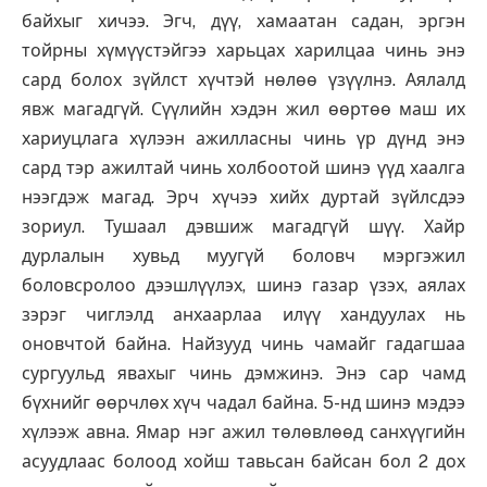
байхыг хичээ. Эгч, дүү, хамаатан садан, эргэн
тойрны хүмүүстэйгээ харьцах харилцаа чинь энэ
сард болох зүйлст хүчтэй нөлөө үзүүлнэ. Аялалд
явж магадгүй. Сүүлийн хэдэн жил өөртөө маш их
хариуцлага хүлээн ажилласны чинь үр дүнд энэ
сард тэр ажилтай чинь холбоотой шинэ үүд хаалга
нээгдэж магад. Эрч хүчээ хийх дуртай зүйлсдээ
зориул. Тушаал дэвшиж магадгүй шүү. Хайр
дурлалын хувьд муугүй боловч мэргэжил
боловсролоо дээшлүүлэх, шинэ газар үзэх, аялах
зэрэг чиглэлд анхаарлаа илүү хандуулах нь
оновчтой байна. Найзууд чинь чамайг гадагшаа
сургуульд явахыг чинь дэмжинэ. Энэ сар чамд
бүхнийг өөрчлөх хүч чадал байна. 5-нд шинэ мэдээ
хүлээж авна. Ямар нэг ажил төлөвлөөд санхүүгийн
асуудлаас болоод хойш тавьсан байсан бол 2 дох