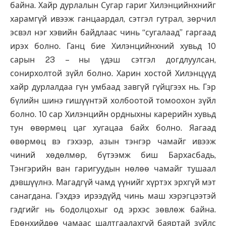
байна. Хайр дурлалын Сугар гариг Хилэнцийнхнийг
харамгүй ивээж ганцаардал, сэтгэл гутрал, зөрчил
эсвэл нэг хэвийн байдлаас чинь “сугалаад” гаргаад
ирэх болно. Ганц бие Хилэнцийнхний хувьд 10
сарын 23 – ны үдэш сэтгэл догдлуулсан,
сонирхолтой зүйл болно. Харин хостой Хилэнцүүд
хайр дурлалдаа гүн умбаад завгүй гүйцгээх нь. Гэр
бүлийн шинэ гишүүнтэй холбоотой томоохон зүйл
болно. 10 сар Хилэнцийн ордныхны карерийн хувьд
тун өвөрмөц цаг хугацаа байх болно. Яагаад
өвөрмөц вэ гэхээр, азын тэнгэр чамайг ивээж
чиний хөдөлмөр, бүтээмж биш Бархасбадь,
Тэнгэрийн ван гаригуудын нөлөө чамайг тушаал
дэвшүүлнэ. Магадгүй чамд үүнийг хүртэх эрхгүй мэт
санагдана. Гэхдээ ирээдүйд чинь маш хэрэгцээтэй
гэдгийг нь бодолцохыг од эрхэс зөвлөж байна.
Ерөнхийдөө чамаас шалтгаалахгүй баяртай зүйлс