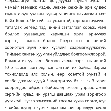
чадахааргүй болтол догдлуулах шунал хүсэл ч
чамайг эзэмдэж мэднэ. Зөвхөн сексийн эрч хүчээс
гадна оюун ухааны хувьд ч аянга цахилгаан мэт
байх болно. Чи гүйлгээ ухаантай, сэргэлэн хүмүүст
татагдах бөгөөд тэд чиний сэтгэлгээг сорьж, үзэл
бодлоо хуваалцаж, харилцан яриа өрнүүлэх
хэрэгцээг хангах болно. Гэхдээ энэ нь чиний
хориотой зүйл хийх хүслийг саармагжуулахгүй.
Тиймээс хөнгөн хуумгай үйлдлээс болгоомжлоорой.
Романитик уулзалт, болзоо, аялал зэрэг нь чиний
10-р сарын зөгнөлд хангалттай их байна. Зарим
тохиолдолд алс холын, өөр соёлтой хүнтэй ч
холбогдож магадгүй. Чамд эрч хүч бэлэглэх 3 гариг
хоорондоо ойрхон байрлалд очсон учраас ажил
хэргийн хувьд чи урагш давшлах урам зоригоор
дутахгүй. Нүсэр хэмжээний төсөлд хүчээ сорьж, юуг
ч хийж, юунд ч хүрч чадах юм шиг оргилуун хүсэл