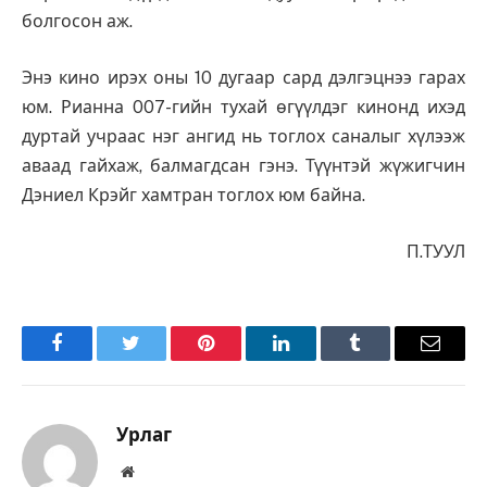
болгосон аж.
Энэ кино ирэх оны 10 дугаар сард дэлгэцнээ гарах
юм. Рианна 007-гийн тухай өгүүлдэг кинонд ихэд
дуртай учраас нэг ангид нь тоглох саналыг хүлээж
аваад гайхаж, балмагдсан гэнэ. Түүнтэй жүжигчин
Дэниел Крэйг хамтран тоглох юм байна.
П.ТУУЛ
Facebook
Twitter
Pinterest
LinkedIn
Tumblr
Имэйл
Урлаг
Вэбсайт