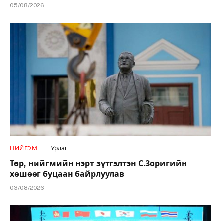
05/08/2026
НИЙГЭМ
Урлаг
Төр, нийгмийн нэрт зүтгэлтэн С.Зоригийн
хөшөөг буцаан байрлуулав
03/08/2026