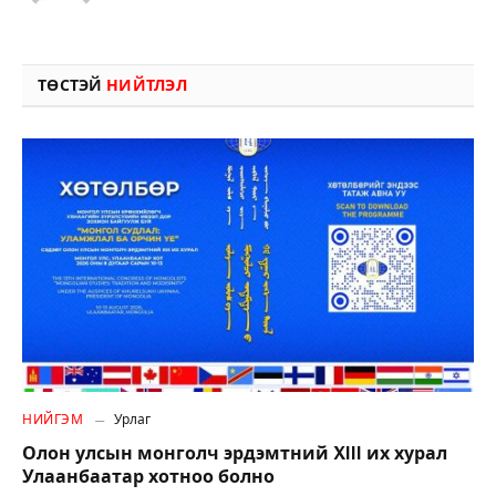
ТӨСТЭЙ
НИЙТЛЭЛ
НИЙГЭМ
Урлаг
Олон улсын монголч эрдэмтний XIII их хурал
Улаанбаатар хотноо болно