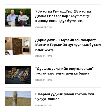
76 настай Ричард Гир, 28 настай
Диана Силверс нар “Asymmetry”
кинонд хосын дүр бүтээжээ
08/08/2026
Дорно дахины музейн сан хөмрөгт
Максим Горькийн цуглуулгаас бүтээл
нэмэгдсэн
08/08/2026
“Дүрслэх урлагийн оюуны өв сан”
тусгай үзэсгэлэнг дэлгэж байна
08/08/2026
Шаврын үүдний улаан тохойн хүн
чулуун хөшөө
08/08/2026