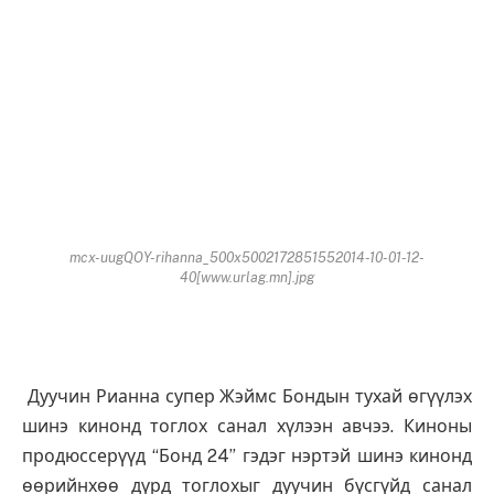
mcx-uugQOY-rihanna_500x5002172851552014-10-01-12-
40[www.urlag.mn].jpg
Дуучин Рианна супер Жэймс Бондын тухай өгүүлэх
шинэ кинонд тоглох санал хүлээн авчээ. Киноны
продюссерүүд “Бонд 24” гэдэг нэртэй шинэ кинонд
өөрийнхөө дүрд тоглохыг дуучин бүсгүйд санал