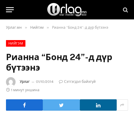
»
»
Урлаг.мн
Нийгэм
Рианна “Бонд 24”-д дүр бүтээнэ
НИЙГЭМ
Рианна “Бонд 24”-д дүр
бүтээнэ
Урлаг
01/10/2014
Сэтгэгдэл байхгүй
1 минут уншина