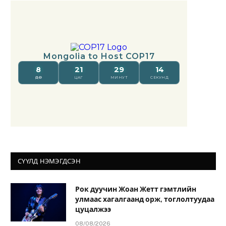
СҮҮЛД НЭМЭГДСЭН
Рок дуучин Жоан Жетт гэмтлийн
улмаас хагалгаанд орж, тоглолтуудаа
цуцалжээ
08/08/2026