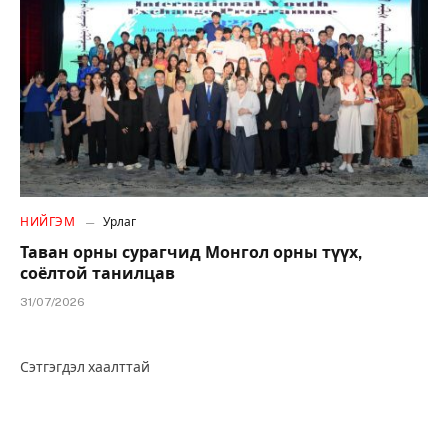
НИЙГЭМ
Урлаг
Таван орны сурагчид Монгол орны түүх,
соёлтой танилцав
31/07/2026
Сэтгэгдэл хаалттай