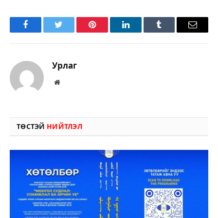
Facebook
Twitter
Pinterest
LinkedIn
Tumblr
Имэйл
Урлаг
Вэбсайт
ТӨСТЭЙ
НИЙТЛЭЛ