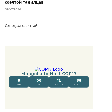
соёлтой танилцав
31/07/2026
Сэтгэгдэл хаалттай