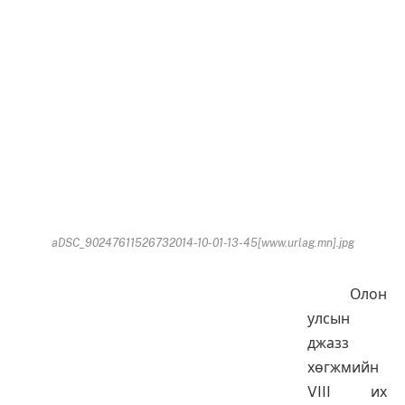
aDSC_90247611526732014-10-01-13-45[www.urlag.mn].jpg
Олон
улсын
джазз
хөгжмийн
VIII их