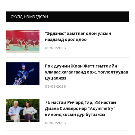
СҮҮЛД НЭМЭГДСЭН
“Эрдэнэс” хамтлаг олон улсын
наадамд оролцлоо
09/08/2026
Рок дуучин Жоан Жетт гэмтлийн
улмаас хагалгаанд орж, тоглолтуудаа
цуцалжээ
08/08/2026
76 настай Ричард Гир, 28 настай
Диана Силверс нар “Asymmetry”
кинонд хосын дүр бүтээжээ
08/08/2026