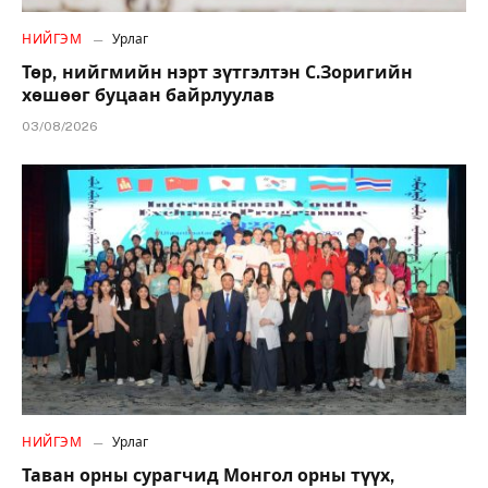
НИЙГЭМ
Урлаг
Төр, нийгмийн нэрт зүтгэлтэн С.Зоригийн
хөшөөг буцаан байрлуулав
03/08/2026
НИЙГЭМ
Урлаг
Таван орны сурагчид Монгол орны түүх,