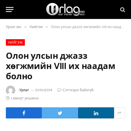
»
»
Урлаг.мн
Нийгэм
Олон улсын джазз хөгжмийн VIII их наадам болно
НИЙГЭМ
Олон улсын джазз
хөгжмийн VIII их наадам
болно
Урлаг
01/10/2014
Сэтгэгдэл байхгүй
1 минут уншина