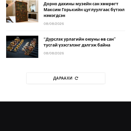
Дорно дахины музейн сан хөмрөгт
Максим Горькийн цуглуулгаас бүтээл
нэмэгдсэн
08/08/2026
“Дүрслэх урлагийн оюуны өв сан”
тусгай үзэсгэлэнг дэлгэж байна
08/08/2026
ДАРААХИ