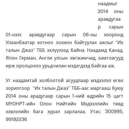
наадмыг
2014 оны
аравдугаа
р сарын
01-нээс аравдугаар сарын 06-ны хооронд
Улаанбаатар хотноо зохион байгуулах ажлыг “Их
талын Джаз” ТББ эхлүүлээд байна. Наадамд Канад,
Япон Герман, Англи улсын хөгжимчид, хамтлагууд
ирж оролцохоо урьдчилан мэдэгдээд байгаа аж.
Уг наадамтай холбоотой асуудлаар мэдээлэл өгөх
зорилгоор “Их талын Джаз” ТББ-аас маргааш буюу
2014 оны арадугаар сарын 1-ний өдрийн 15 цагт
МҮОНРТ-ийн Олон Нийтийн Мэдээллийн төвд
хэвлэлийн бага хурал зарлалаа. Утас: 300995,
99182236