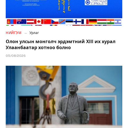
НИЙГЭМ
Урлаг
Олон улсын монголч эрдэмтний XIII их хурал
Улаанбаатар хотноо болно
05/08/2026