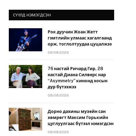
СҮҮЛД НЭМЭГДСЭН
Рок дуучин Жоан Жетт
гэмтлийн улмаас хагалгаанд
орж, тоглолтуудаа цуцалжээ
08/08/2026
76 настай Ричард Гир, 28
настай Диана Силверс нар
“Asymmetry” кинонд хосын
дүр бүтээжээ
08/08/2026
Дорно дахины музейн сан
хөмрөгт Максим Горькийн
цуглуулгаас бүтээл нэмэгдсэн
08/08/2026