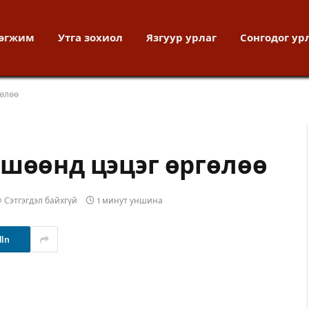
хөгжим
Утга зохиол
Язгуур урлаг
Сонгодог ур
гөлөө
өшөөнд цэцэг өргөлөө
Сэтгэгдэл байхгүй
1 минут уншина
dIn