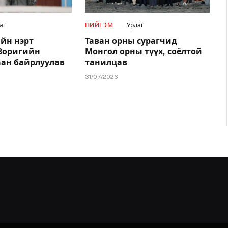
аг
НИЙГЭМ
Урлаг
йн нэрт
Таван орны сурагчид
.Зоригийн
Монгол орны түүх, соёлтой
аан байрлуулав
танилцав
31/07/2026