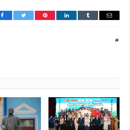
Facebook
Twitter
Pinterest
LinkedIn
Tumblr
Имэйл
Вэбса