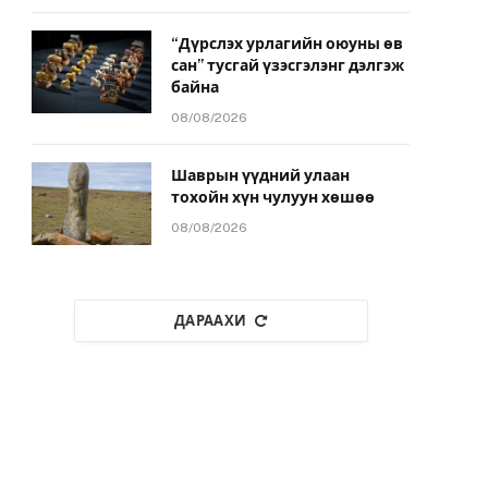
“Дүрслэх урлагийн оюуны өв
сан” тусгай үзэсгэлэнг дэлгэж
байна
08/08/2026
Шаврын үүдний улаан
тохойн хүн чулуун хөшөө
08/08/2026
ДАРААХИ