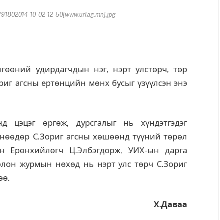
1802014-10-02-12-50[www.urlag.mn].jpg
өөний удирдагчдын нэг, нэрт улстөрч, төр
иг агсны ертөнцийн мөнх бусыг үзүүлсэн энэ
 цэцэг өргөж, дурсгалыг нь хүндэтгэдэг
өнөөдөр С.Зориг агсны хөшөөнд түүний төрөл
н Ерөнхийлөгч Ц.Элбэгдорж, УИХ-ын дарга
олон журмын нөхөд нь нэрт улс төрч С.Зориг
өө.
Х.Даваа