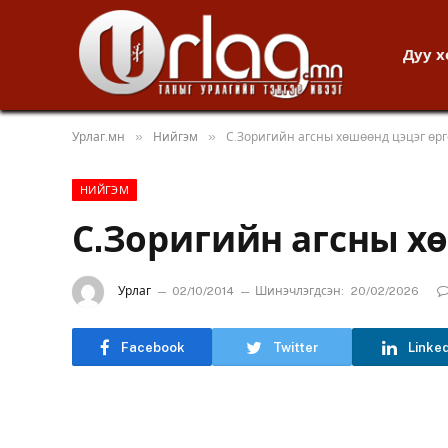
Дуу 
»
»
Урлаг.мн
Нийгэм
С.Зоригийн агсны хөшөөнд цэцэг өр
НИЙГЭМ
С.Зоригийн агсны х
Урлаг
02/10/2014
Шинэчлэгдсэн:
20/02/2026
Facebook
Twitter
Linke