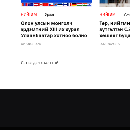
НИЙГЭМ
Урлаг
НИЙГЭМ
Урл
Олон улсын монголч
Төр, нийгми
эрдэмтний XIII их хурал
зүтгэлтэн С
Улаанбаатар хотноо болно
хөшөөг буц
05/08/2026
03/08/2026
Сэтгэгдэл хаалттай