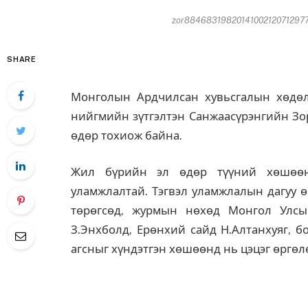
zor884683198201410021207129779
SHARE
Монголын Ардчилсан хувьсгалын хөдөлг
нийгмийн зүтгэлтэн Санжаасүрэнгийн Зор
өдөр тохиож байна.
Жил бүрийн эл өдөр түүний хөшөөнд
уламжлалтай. Тэгвэл уламжлалын дагуу 
төрөгсөд, журмын нөхөд Монгол Улсы
З.Энхболд, Ерөнхий сайд Н.Алтанхуяг, б
агсныг хүндэтгэн хөшөөнд нь цэцэг өргөл