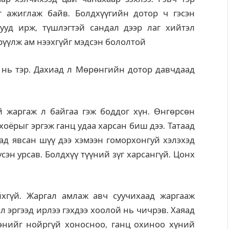
г ажиглаж байв. Болдхүүгийн дотор ч гэсэн
ууд ирж, түшлэгтэй сандал дээр лаг хийтэл
үрүүлж ам нээхгүйг мэдсэн бололтой
х нь тэр. Дахиад л Мөрөнгийн дотор давчдаад
й жаргаж л байгаа гэж боддог хүн. Өнгөрсөн
оёрыг эргэж ганц удаа харсан биш дээ. Татаад
д явсан шүү дээ хэмээн гоморхонгуй хэлэхэд
сэн урсав. Болдхүү түүний зүг харсангүй. Цонх
хгүй. Жаргал амлаж авч суучихаад жаргааж
л эргээд ирлээ гэхдээ хоолой нь чичрэв. Хаяад
өнийг нойргүй хоносноо, ганц охиноо хүний