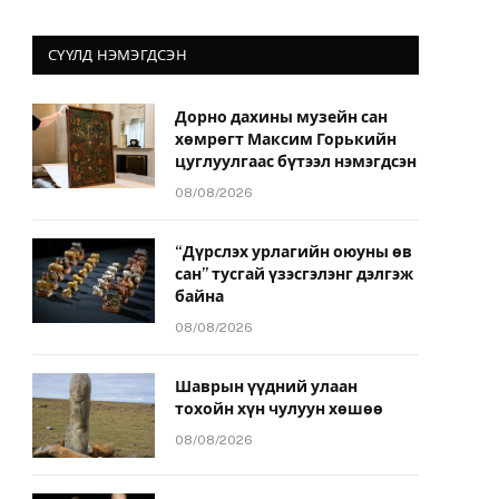
СҮҮЛД НЭМЭГДСЭН
Дорно дахины музейн сан
хөмрөгт Максим Горькийн
цуглуулгаас бүтээл нэмэгдсэн
08/08/2026
“Дүрслэх урлагийн оюуны өв
сан” тусгай үзэсгэлэнг дэлгэж
байна
08/08/2026
Шаврын үүдний улаан
тохойн хүн чулуун хөшөө
08/08/2026