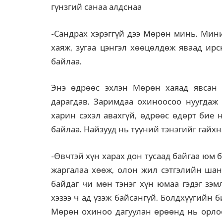
гүнзгий санаа алдснаа
-Сандрах хэрэггүй дээ Мөрөн минь. Мини
хаяж, зугаа цэнгэл хөөцөлдөж яваад ир
байлаа.
Энэ өдрөөс эхлэн Мөрөн хаяад явсан 
дарагдав. Заримдаа охиноосоо нуугдаж 
харин сэхэл авахгүй, өдрөөс өдөрт бие 
байлаа. Найзууд нь түүний тэнэгийг гайхн
-Өвчтэй хүн харах дон тусаад байгаа юм 
жаргалаа хөөж, олон жил сэтгэлийн шан
байдаг чи мөн тэнэг хүн юмаа гэдэг зэм
хэзээ ч ад үзэж байсангүй. Болдхүүгийн 
Мөрөн охиноо дагуулан өрөөнд нь орлоо