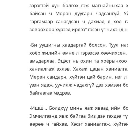
зэрэгтэй хүн болгох гэж магнайныхаа х
байсан ч Мөрөн дуугарч чадсангүй. Уй
гаргамаар санагдсан ч дахиад л хөл г
зовоохоор хүрээд ирлээ” гэсэн үг чихэнд 
-Би уушигны хавдартай болсон. Туул нас
хоёр жилийн өмнө л гэрээсээ хөөчихсөн.
амьдарлаа. Эцэст нь охин та хоёрынхоо 
ханиалгаж эхлэв. Хахаж цацан ханиалга
Мөрөн сандарч, хүйтэн цай барин, нэг л
үзэн ядаж, уучилж чадахгүй дээ хэмээн 
байгаагаа мэдрэв.
-Ишш… Болдхүү минь яаж яваад ийм бол
Эмчилгээнд явж байгаа биз дээ гэхдээ т
өөрөө ч гайхав. Хэсэг ханиалгаж, хүйт