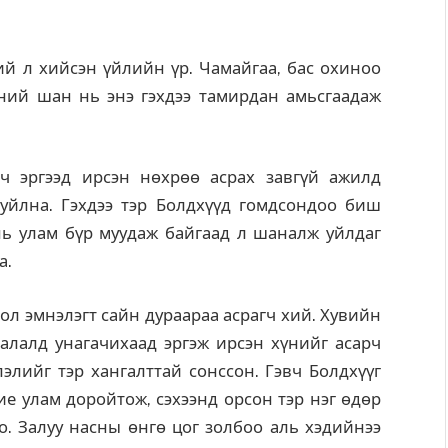
й л хийсэн үйлийн үр. Чамайгаа, бас охиноо
сний шан нь энэ гэхдээ тамирдан амьсгаадаж
ч эргээд ирсэн нөхрөө асрах завгүй ажилд
уйлна. Гэхдээ тэр Болдхүүд гомдсондоо биш
нь улам бүр муудаж байгаад л шаналж уйлдаг
а.
бол эмнэлэгт сайн дураараа асрагч хий. Хувийн
алалд унагачихаад эргэж ирсэн хүнийг асарч
лэлийг тэр хангалттай сонссон. Гэвч Болдхүүг
бие улам доройтож, сэхээнд орсон тэр нэг өдөр
. Залуу насны өнгө цог золбоо аль хэдийнээ