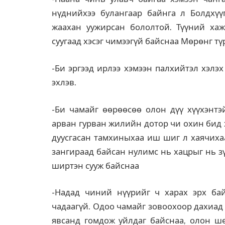
нүднийхээ булангаар байнга л Болдхүү
жаахан уужирсан бололтой. Түүний хаж
суугаад хэсэг чимээгүй байснаа Мөрөнг т
-Би эргээд ирлээ хэмээн палхийтэл хэлэ
эхлэв.
-Би чамайг өөрөөсөө олон дүү хүүхэнтэ
арван гурван жилийн дотор чи охин бид х
дуусгасан тамхиныхаа иш шиг л хаячихаа
зангираад байсан нулимс нь хацрыг нь зү
ширтэн сууж байснаа
-Надад чиний нүүрийг ч харах эрх бай
чадаагүй. Одоо чамайг зовоохоор дахиад 
явсанд гомдож уйлдаг байснаа, олон ш