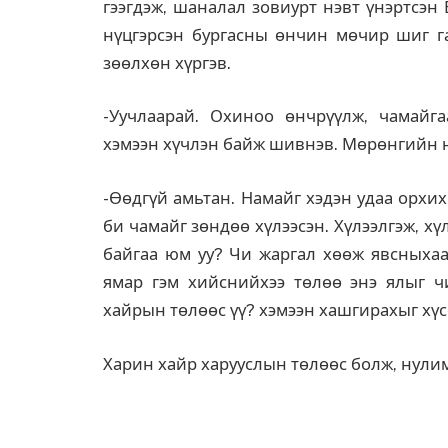
гээгдэж, шаналал зовиурт нэвт үнэртсэн
нүцгэрсэн бургасны өнчин мөчир шиг г
зөөлхөн хүргэв.
-Уучлаарай. Охиноо өнчрүүлж, чамайг
хэмээн хүчлэн байж шивнэв. Мөрөнгийн н
-Өөдгүй амьтан. Намайг хэдэн удаа орхих 
би чамайг зөндөө хүлээсэн. Хүлээлгэж, х
байгаа юм уу? Чи жаргал хөөж явсныхаа
ямар гэм хийснийхээ төлөө энэ ялыг ч
хайрын төлөөс үү? хэмээн хашгирахыг хүсс
Харин хайр харууслын төлөөс болж, нулим