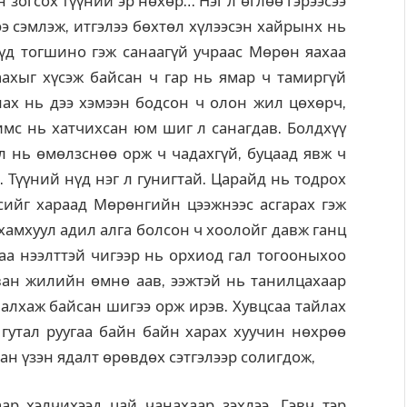
 зогсох түүний эр нөхөр… Нэг л өглөө гэрээсээ
ээ сэмлэж, итгэлээ бөхтөл хүлээсэн хайрынх нь
үд тогшино гэж санаагүй учраас Мөрөн яахаа
хаахыг хүсэж байсан ч гар нь ямар ч тамиргүй
ах нь дээ хэмээн бодсон ч олон жил цөхөрч,
имс нь хатчихсан юм шиг л санагдав. Болдхүү
ул нь өмөлзснөө орж ч чадахгүй, буцаад явж ч
. Түүний нүд нэг л гунигтай. Царайд нь тодрох
үсийг хараад Мөрөнгийн цээжнээс асгарах гэж
хамхуул адил алга болсон ч хоолойг давж ганц
гаа нээлттэй чигээр нь орхиод гал тогооныхоо
аван жилийн өмнө аав, ээжтэй нь танилцахаар
 алхаж байсан шигээ орж ирэв. Хувцсаа тайлах
й гутал руугаа байн байн харах хуучин нөхрөө
н үзэн ядалт өрөвдөх сэтгэлээр солигдож,
ар хэлчихээд цай чанахаар зэхлээ. Гэвч тэр