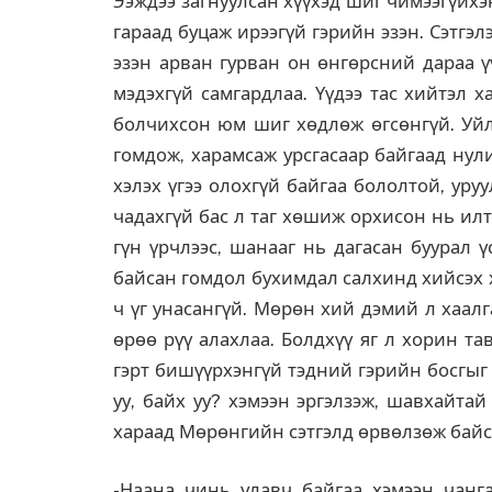
Ээждээ загнуулсан хүүхэд шиг чимээгүйхэн
гараад буцаж ирээгүй гэрийн эзэн. Сэтгэл
эзэн арван гурван он өнгөрсний дараа ү
мэдэхгүй самгардлаа. Үүдээ тас хийтэл 
болчихсон юм шиг хөдлөж өгсөнгүй. Уйл
гомдож, харамсаж урсгасаар байгаад нул
хэлэх үгээ олохгүй байгаа бололтой, уру
чадахгүй бас л таг хөшиж орхисон нь илт
гүн үрчлээс, шанааг нь дагасан буурал 
байсан гомдол бухимдал салхинд хийсэх 
ч үг унасангүй. Мөрөн хий дэмий л хаал
өрөө рүү алахлаа. Болдхүү яг л хорин т
гэрт бишүүрхэнгүй тэдний гэрийн босгыг
уу, байх уу? хэмээн эргэлзэж, шавхайта
хараад Мөрөнгийн сэтгэлд өрвөлзөж байса
-Наана чинь улавч байгаа хэмээн чанга