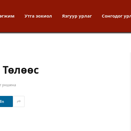
хөгжим
Утга зохиол
Язгуур урлаг
Сонгодог ур
 Төлөөс
т уншина
dIn