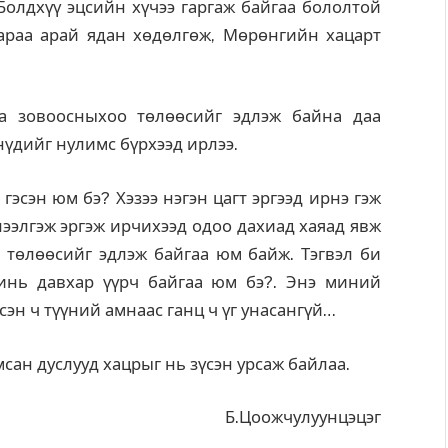
 Болдхүү эцсийн хүчээ гаргаж байгаа бололтой
араа арай ядан хөдөлгөж, Мөрөнгийн хацарт
аа зовоосныхоо төлөөсийг эдлэж байна даа
үдийг нулимс бүрхээд ирлээ.
гэсэн юм бэ? Хэзээ нэгэн цагт эргээд ирнэ гэж
үлээлгэж эргэж ирчихээд одоо дахиад хаяад явж
 төлөөсийг эдлэж байгаа юм байж. Тэгвэл би
инь давхар үүрч байгаа юм бэ?. Энэ миний
эн ч түүний амнаас ганц ч үг унасангүй…
сан дуслууд хацрыг нь зүсэн урсаж байлаа.
Б.Цоожчулуунцэцэг