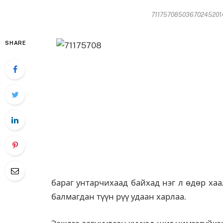
711757085036702452014-
SHARE
бараг унтарчихаад байхад нэг л өдөр ха
балмагдан түүн рүү удаан харлаа.