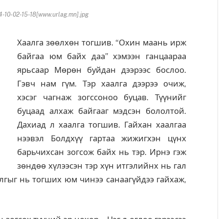
10-02-15-18[www.urlag.mn].jpg
Хаалга зөөлхөн тогшив. “Охин маань ирж
байгаа юм байх даа” хэмээн ганцаараа
ярьсаар Мөрөн буйдан дээрээс бослоо.
Гэвч нам гүм. Тэр хаалга дээрээ очиж,
хэсэг чагнаж зогссоноо буцав. Түүнийг
буцаад алхаж байгааг мэдсэн бололтой.
Дахиад л хаалга тогшив. Гайхан хаалгаа
нээвэл Болдхүү гартаа жижигхэн цүнх
барьчихсан зогсож байх нь тэр. Ирнэ гэж
зөндөө хүлээсэн тэр хүн итгэлийнх нь гал
алгыг нь тогших юм чинээ санаагүйдээ гайхаж,