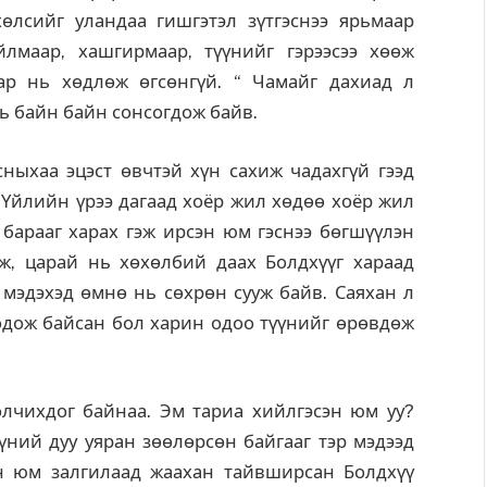
өлсийг уландаа гишгэтэл зүтгэснээ ярьмаар
лмаар, хашгирмаар, түүнийг гэрээсээ хөөж
ар нь хөдлөж өгсөнгүй. “ Чамайг дахиад л
нь байн байн сонсогдож байв.
ныхаа эцэст өвчтэй хүн сахиж чадахгүй гээд
 Үйлийн үрээ дагаад хоёр жил хөдөө хоёр жил
барааг харах гэж ирсэн юм гэснээ бөгшүүлэн
ж, царай нь хөхөлбий даах Болдхүүг хараад
 мэдэхэд өмнө нь сөхрөн сууж байв. Саяхан л
бодож байсан бол харин одоо түүнийг өрөвдөж
чихдог байнаа. Эм тариа хийлгэсэн юм уу?
үүний дуу уяран зөөлөрсөн байгааг тэр мэдээд
эн юм залгилаад жаахан тайвширсан Болдхүү