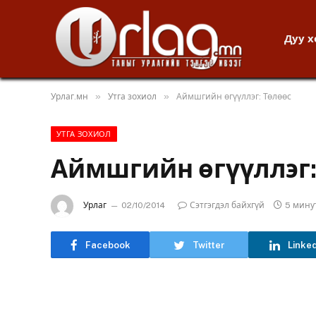
Дуу 
»
»
Урлаг.мн
Утга зохиол
Аймшгийн өгүүллэг: Төлөөс
УТГА ЗОХИОЛ
Аймшгийн өгүүллэг:
Урлаг
02/10/2014
Сэтгэгдэл байхгүй
5 мину
Facebook
Twitter
Linke