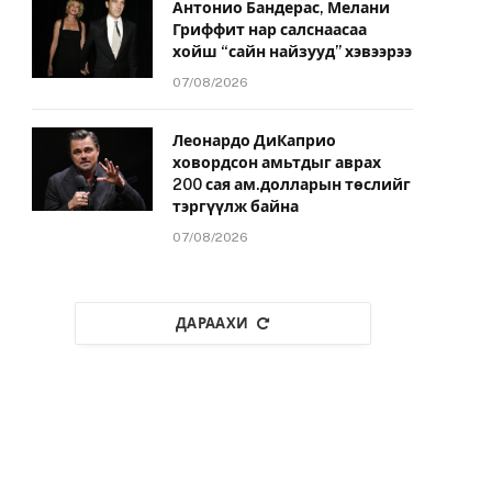
Антонио Бандерас, Мелани
Гриффит нар салснаасаа
хойш “сайн найзууд” хэвээрээ
07/08/2026
Леонардо ДиКаприо
ховордсон амьтдыг аврах
200 сая ам.долларын төслийг
тэргүүлж байна
07/08/2026
ДАРААХИ