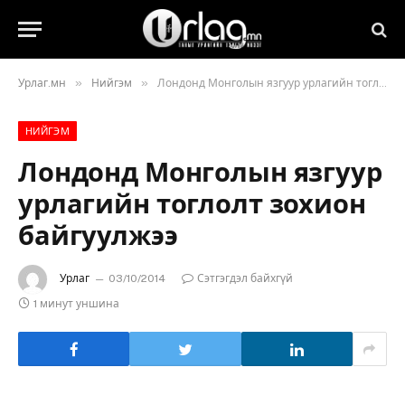
»
»
Урлаг.мн
Нийгэм
Лондонд Монголын язгуур урлагийн тоглолт зохион байгуулжээ
НИЙГЭМ
Лондонд Монголын язгуур
урлагийн тоглолт зохион
байгуулжээ
Урлаг
03/10/2014
Сэтгэгдэл байхгүй
1 минут уншина