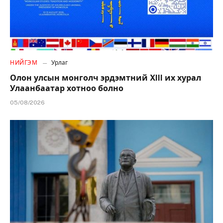
НИЙГЭМ
Урлаг
Олон улсын монголч эрдэмтний XIII их хурал
Улаанбаатар хотноо болно
05/08/2026