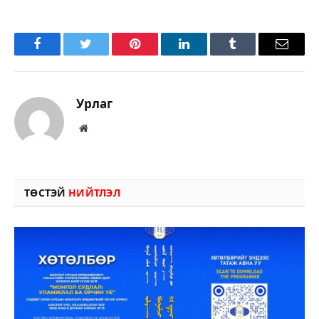
Facebook
Twitter
Pinterest
LinkedIn
Tumblr
Имэйл
Урлаг
Вэбсайт
ТӨСТЭЙ
НИЙТЛЭЛ