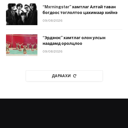
“Mxrningstar” хамтлаг Алтай таван
богдоос тоглолтоо цахимаар хийнэ
09/08/2026
“Эрдэнэс” хамтлаг олон улсын
наадамд оролцлоо
09/08/2026
ДАРААХИ