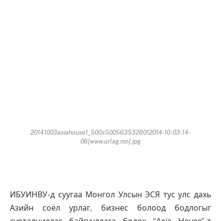
20141003asiahouse1_500x5005635328012014-10-03-14-
06[www.urlag.mn].jpg
ИБУИНВУ-д суугаа Монгол Улсын ЭСЯ тус улс дахь
Азийн соёл урлаг, бизнес болоод бодлогыг