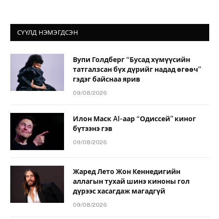
СҮҮЛД НЭМЭГДСЭН
Вупи Голдберг “Бусад хүмүүсийн
татгалзсан бүх дүрийг надад өгөөч”
гэдэг байснаа ярив
09/08/2026
Илон Маск AI-аар “Одиссей” киног
бүтээнэ гэв
09/08/2026
Жаред Лето Жон Кеннедигийн
аллагын тухай шинэ киноны гол
дүрээс хасагдаж магадгүй
09/08/2026