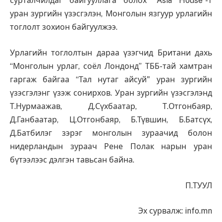
сурталчилдаг байгууллага болох “Asia House”-т
уран зургийн үзэсгэлэн, Монголын язгуур урлагийн
тоглолт зохион байгуулжээ.
Урлагийн тоглолтын дараа үзэгчид Британи дахь
“Монголын урлаг, соёл Лондонд” ТББ-тай хамтран
гаргаж байгаа “Тал нутаг айсуй" уран зургийн
үзэсгэлэнг үзэж сонирхов. Уран зургийн үзэсгэлэнд
Т.Нурмаажав, Д.Сүхбаатар, Т.Отгонбаяр,
Д.Ганбаатар, Ц.Отгонбаяр, Б.Түвшин, Б.Батсүх,
Д.Батбилэг зэрэг монголын зураачид болон
нидерландын зураач Рене Полак нарын уран
бүтээлээс дэлгэн тавьсан байна.
П.ТУУЛ
Эх сурвалж: info.mn