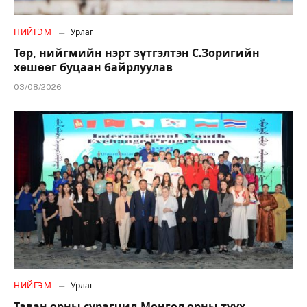
НИЙГЭМ
Урлаг
Төр, нийгмийн нэрт зүтгэлтэн С.Зоригийн
хөшөөг буцаан байрлуулав
03/08/2026
НИЙГЭМ
Урлаг
Таван орны сурагчид Монгол орны түүх,