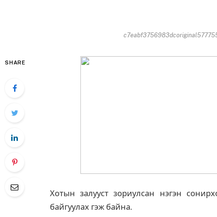
c7eabf3756983dcoriginal5777556
SHARE
Хотын залууст зориулсан нэгэн сонирх
байгуулах гэж байна.