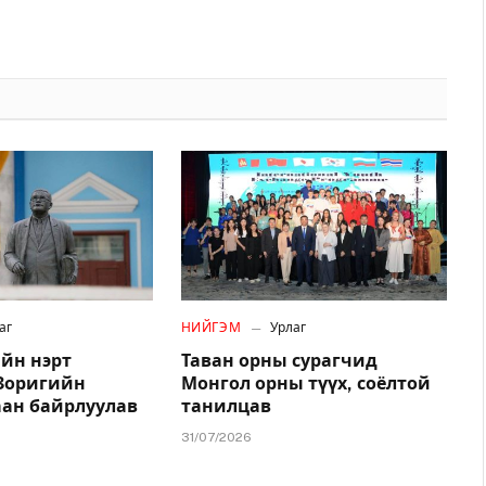
аг
НИЙГЭМ
Урлаг
йн нэрт
Таван орны сурагчид
.Зоригийн
Монгол орны түүх, соёлтой
аан байрлуулав
танилцав
31/07/2026