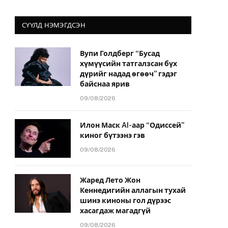
СҮҮЛД НЭМЭГДСЭН
Вупи Голдберг “Бусад
хүмүүсийн татгалзсан бүх
дүрийг надад өгөөч” гэдэг
байснаа ярив
09/08/2026
Илон Маск AI-аар “Одиссей”
киног бүтээнэ гэв
09/08/2026
Жаред Лето Жон
Кеннедигийн аллагын тухай
шинэ киноны гол дүрээс
хасагдаж магадгүй
09/08/2026