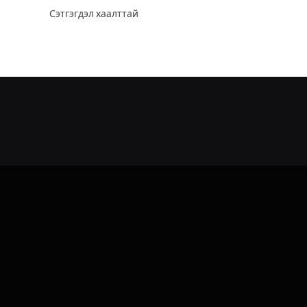
Сэтгэгдэл хаалттай