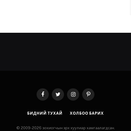
Facebook
Twitter
Instagram
Pinterest
БИДНИЙ ТУХАЙ
ХОЛБОО БАРИХ
© 2009-2026 зохиогчын эрх хуулиар хамгаалагдсан.