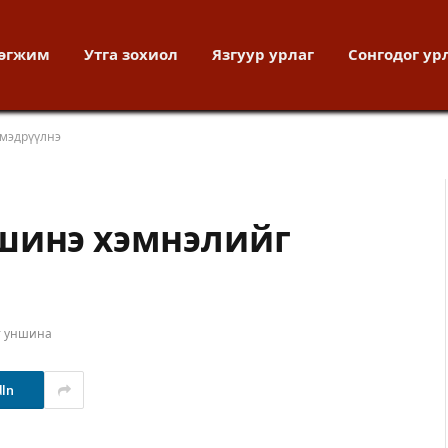
хөгжим
Утга зохиол
Язгуур урлаг
Сонгодог ур
 мэдрүүлнэ
шинэ хэмнэлийг
т уншина
dIn