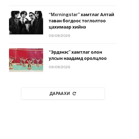
“Mxrningstar” хамтлаг Алтай
таван богдоос тоглолтоо
цахимаар хийнэ
09/08/2026
“Эрдэнэс” хамтлаг олон
улсын наадамд оролцлоо
09/08/2026
ДАРААХИ