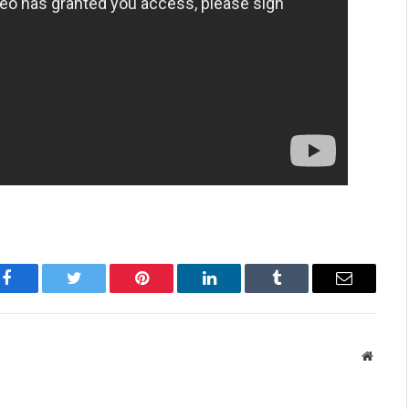
Facebook
Twitter
Pinterest
LinkedIn
Tumblr
Имэйл
Вэбса