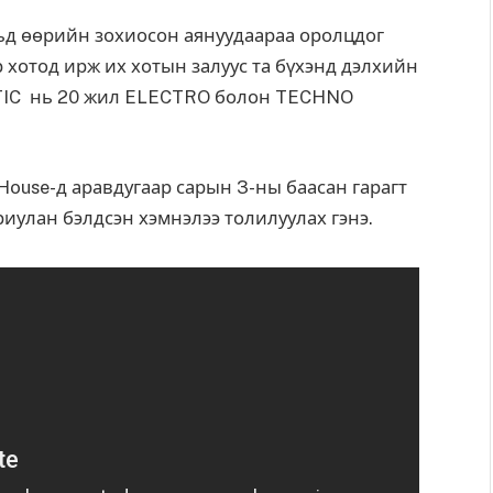
ьд өөрийн зохиосон аянуудаараа оролцдог
р хотод ирж их хотын залуус та бүхэнд дэлхийн
ATIC нь 20 жил ELECTRO болон TECHNO
House-д аравдугаар сарын 3-ны баасан гарагт
иулан бэлдсэн хэмнэлээ толилуулах гэнэ.