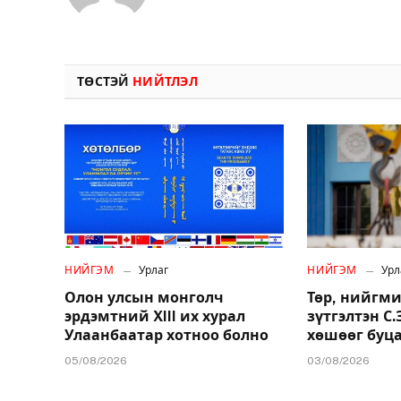
ТӨСТЭЙ
НИЙТЛЭЛ
НИЙГЭМ
Урлаг
НИЙГЭМ
Урл
Олон улсын монголч
Төр, нийгми
эрдэмтний XIII их хурал
зүтгэлтэн С
Улаанбаатар хотноо болно
хөшөөг буц
05/08/2026
03/08/2026