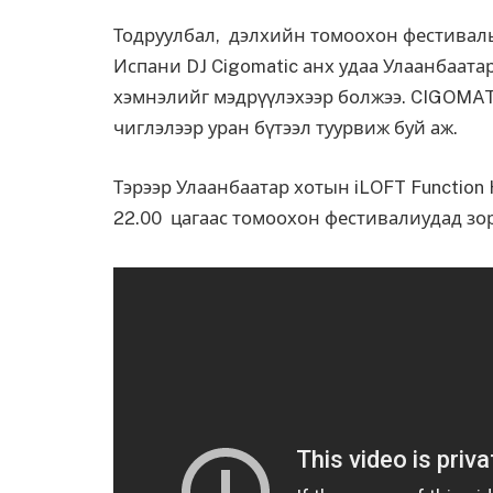
Тодруулбал, дэлхийн томоохон фестивал
Испани DJ Cigomatic анх удаа Улаанбаата
хэмнэлийг мэдрүүлэхээр болжээ. CIGOM
чиглэлээр уран бүтээл туурвиж буй аж.
Тэрээр Улаанбаатар хотын iLOFT Function 
22.00 цагаас томоохон фестивалиудад зор