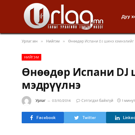
Дуу 
»
»
Урлаг.мн
Нийгэм
Өнөөдөр Испани DJ шинэ хэмнэлийг
НИЙГЭМ
Өнөөдөр Испани DJ 
мэдрүүлнэ
Урлаг
03/10/2014
Сэтгэгдэл байхгүй
1 мину
Facebook
Twitter
Linke