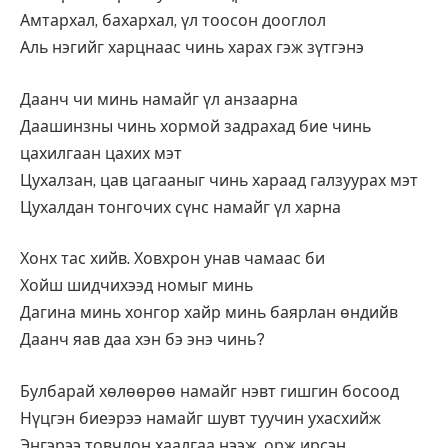
Амтархал, бахархал, үл тоосон дооглол
Аль нэгийг харцнаас чинь харах гэж зүтгэнэ
Даанч чи минь намайг үл анзаарна
Даашинзны чинь хормой задрахад бие чинь
цахилгаан цахих мэт
Цухалзан, цав цагааныг чинь хараад галзуурах мэт
Цухалдан тонгочих сүнс намайг үл харна
Хонх тас хийв. Ховхрон унав чамаас би
Хойш шидчихээд номыг минь
Дагина минь хонгор хайр минь баярлан өндийв
Даанч яав даа хэн бэ энэ чинь?
Булбарай хөлөөрөө намайг нэвт гишгин босоод
Нүцгэн биеэрээ намайг шувт туучин ухасхийж
Энгэрээ товчлон хаалгаа нээж, орж ирсэн