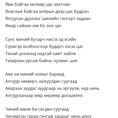
Явж байгаа хөлөөр цас хяхтнан
Янаглаж байгаа хоёрын дээр цас будран
Ялгуусан дууллыг шөнийн тэнгэрт хадаан
Ямар сайхан юм бэ, энэ цас
Сүнс миний бутарч нисэх эд эсийн
Сүүмгэр холбоосоор бударч хэсэх цас
Танай цонхонд надтай хамт хайлж
Тахирлан урсаж байна, нулимс шиг
Аяа чи миний номыг бариад
Алчуур нөмөрч, хажуулдан суугаад
Аяархан хуудас хуудсаар нь эргүүлж, нүд чинь
Алгуурханаар мөр мөрөөр доошилно
Чиний өмнө би сөгдөн суугаад
Чичирсэн гараа сунгаж хацрыг чинь илнэ