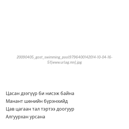
20090405_gost_swimming_pool9796400142014-10-04-16-
51[www.urlag.mn].jpg
Цасан дээгүүр би нисэж байна
Манант шөнийн бүрэнхийд
Цав цагаан тал тэртээ доогуур
Алгуурхан урсана