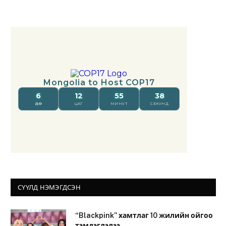
СҮҮЛД НЭМЭГДСЭН
“Blackpink” хамтлаг 10 жилийн ойгоо
тэмдэглэлээ