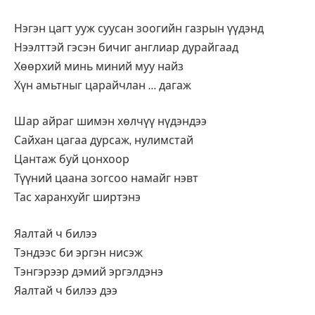
Нэгэн цагт ууж суусан зоогийн газрын үүдэнд
Нээлттэй гэсэн бичиг англиар дурайгаад
Хөөрхий минь миний муу найз
Хүн амьтныг царайчлан … дагаж
Шар айраг шимэн хөлчүү нүдэндээ
Сайхан цагаа дурсаж, нулимстай
Цантаж буй цонхоор
Түүний цаана зогсоо намайг нэвт
Тас харанхуйг ширтэнэ
Яалтай ч билээ
Тэндээс би эргэн нисэж
Тэнгэрээр дэмий эргэлдэнэ
Яалтай ч билээ дээ