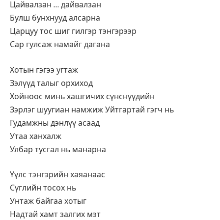
Цайвалзан … дайвалзан
Булш бунхнууд алсарна
Царцуу тос шиг гилгэр тэнгэрээр
Сар гулсаж намайг дагана
Хотын гэгээ угтаж
Зэлүүд талыг орхиход
Хойноос минь хашгичих сүнснүүдийн
Зэрлэг шуугиан намжиж Уйтгартай гэгч нь
Гудамжны дэнлүү асаад
Утаа ханхалж
Улбар тусгал нь манарна
Үүлс тэнгэрийн хаяанаас
Сүглийн тосох нь
Унтаж байгаа хотыг
Надтай хамт залгих мэт