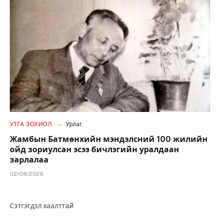
УТГА ЗОХИОЛ
Урлаг
Жамбын Батмөнхийн мэндэлсний 100 жилийн
ойд зориулсан эсээ бичлэгийн уралдаан
зарлалаа
02/08/2026
Сэтгэгдэл хаалттай