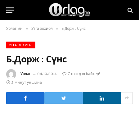
»
»
Урлаг.мн
Утга зохиол
Б.Дорж : Сүнс
УТГА ЗОХИОЛ
Б.Дорж : Сүнс
Урлаг
04/10/2014
Сэтгэгдэл байхгүй
2 минут уншина