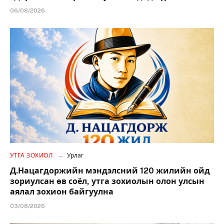
06/08/2026
УТГА ЗОХИОЛ
Урлаг
Д.Нацагдоржийн мэндэлсний 120 жилийн ойд
зориулсан өв соёл, утга зохиолын олон улсын
аялал зохион байгуулна
03/08/2026