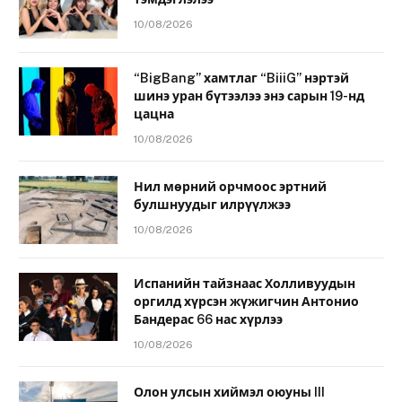
10/08/2026
“BigBang” хамтлаг “BiiiG” нэртэй
шинэ уран бүтээлээ энэ сарын 19-нд
цацна
10/08/2026
Нил мөрний орчмоос эртний
булшнуудыг илрүүлжээ
10/08/2026
Испанийн тайзнаас Холливуудын
оргилд хүрсэн жүжигчин Антонио
Бандерас 66 нас хүрлээ
10/08/2026
Олон улсын хиймэл оюуны III