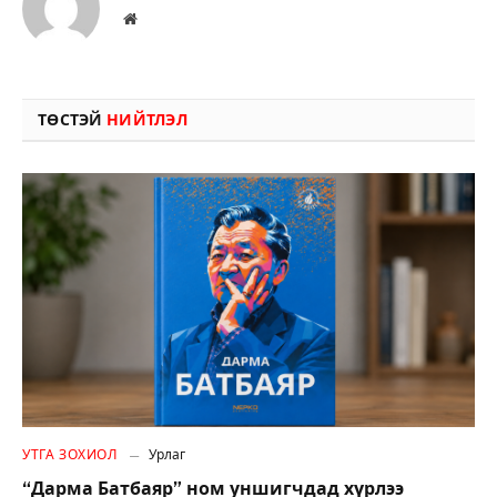
Вэбсайт
ТӨСТЭЙ
НИЙТЛЭЛ
УТГА ЗОХИОЛ
Урлаг
“Дарма Батбаяр” ном уншигчдад хүрлээ