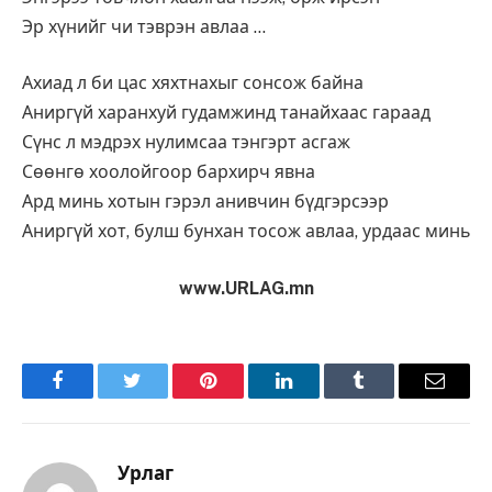
Эр хүнийг чи тэврэн авлаа …
Ахиад л би цас хяхтнахыг сонсож байна
Аниргүй харанхуй гудамжинд танайхаас гараад
Сүнс л мэдрэх нулимсаа тэнгэрт асгаж
Сөөнгө хоолойгоор бархирч явна
Ард минь хотын гэрэл анивчин бүдгэрсээр
Аниргүй хот, булш бунхан тосож авлаа, урдаас минь
www.URLAG.mn
Facebook
Twitter
Pinterest
LinkedIn
Tumblr
Имэйл
Урлаг