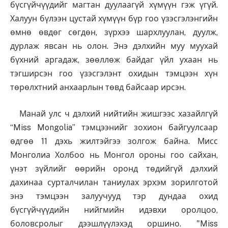
бүсгүйчүүдийг магтан дуулаагүй хүмүүн гэж үгүй.
Халуун бүлээн цустай хүмүүн бүр гоо үзэсгэлэнгийн
өмнө өвдөг сөгдөн, зүрхээ шархлуулан, дуулж,
дурлаж явсан нь олон. Энэ дэлхийн муу муухай
бүхний аргадаж, зөөллөж байдаг үйл ухаан нь
тэгширсэн гоо үзэсгэлэнт охидын тэмцээн хүн
төрөлхтний анхаарлын төвд байсаар ирсэн.
Манай улс ч дэлхий нийтийн жишгээс хазайлгүй
“Miss Mongolia” тэмцээнийг зохион байгуулсаар
өдгөө 11 дэхь жилтэйгээ золгож байна. Мисс
Монголиа Холбоо нь Монгол ороны гоо сайхан,
үнэт зүйлийг өөрийн оронд төдийгүй дэлхий
дахинаа сурталчилан таниулах эрхэм зорилготой
энэ тэмцээн залуучууд тэр дундаа охид
бүсгүйчүүдийн нийгмийн идэвхи оролцоо,
боловсролыг дээшлүүлэхэд оршино. "Miss