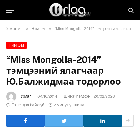
»
»
Урлаг.мн
Нийгэм
“Miss Mongolia-2014” тэмцээний ялагчаар Ю.Балжидмаа тодорлоо
НИЙГЭМ
“Miss Mongolia-2014”
тэмцээний ялагчаар
Ю.Балжидмаа тодорлоо
Урлаг
04/10/2014
Шинэчлэгдсэн:
20/02/2026
Сэтгэгдэл байхгүй
2 минут уншина