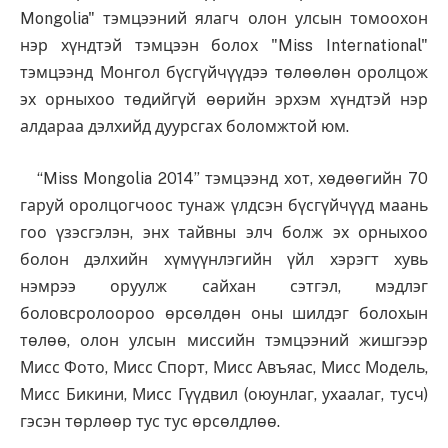
Mongolia" тэмцээний ялагч олон улсын томоохон
нэр хүндтэй тэмцээн болох "Miss International"
тэмцээнд Монгол бүсгүйчүүдээ төлөөлөн оролцож
эх орныхоо төдийгүй өөрийн эрхэм хүндтэй нэр
алдараа дэлхийд дуурсгах боломжтой юм.
“Miss Mongolia 2014” тэмцээнд хот, хөдөөгийн 70
гаруй оролцогчоос тунаж үлдсэн бүсгүйчүүд маань
гоо үзэсгэлэн, энх тайвны элч болж эх орныхоо
болон дэлхийн хүмүүнлэгийн үйл хэрэгт хувь
нэмрээ оруулж сайхан сэтгэл, мэдлэг
боловсролоороо өрсөлдөн оны шилдэг болохын
төлөө, олон улсын миссийн тэмцээний жишгээр
Мисс Фото, Мисс Спорт, Мисс Авъяас, Мисс Модель,
Мисс Бикини, Мисс Гүүдвил (оюунлаг, ухаалаг, тусч)
гэсэн төрлөөр тус тус өрсөлдлөө.