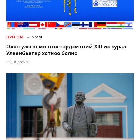
НИЙГЭМ
Урлаг
Олон улсын монголч эрдэмтний XIII их хурал
Улаанбаатар хотноо болно
05/08/2026