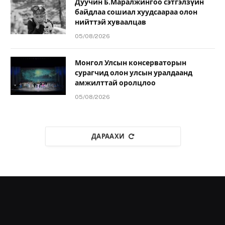
Дуучин Б.Маралжингоо сэтгэлзүйн
байдлаа сошиал хуудсаараа олон
нийттэй хуваалцав
05/08/2026
Монгол Улсын консерваторын
сурагчид олон улсын уралдаанд
амжилттай оролцлоо
05/08/2026
ДАРААХИ