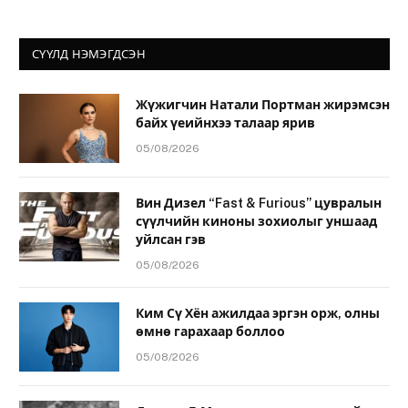
СҮҮЛД НЭМЭГДСЭН
Жүжигчин Натали Портман жирэмсэн
байх үеийнхээ талаар ярив
05/08/2026
Вин Дизел “Fast & Furious” цувралын
сүүлчийн киноны зохиолыг уншаад
уйлсан гэв
05/08/2026
Ким Сү Хён ажилдаа эргэн орж, олны
өмнө гарахаар боллоо
05/08/2026