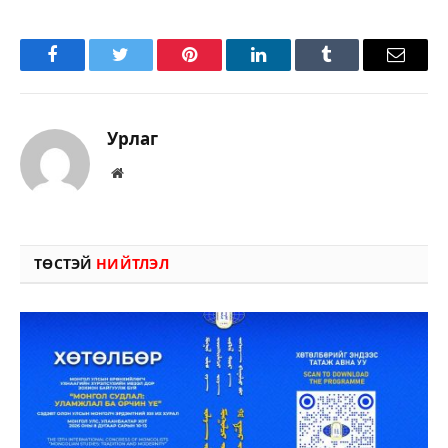
Facebook
Twitter
Pinterest
LinkedIn
Tumblr
Имэйл
Урлаг
Вэбсайт
ТӨСТЭЙ
НИЙТЛЭЛ