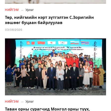
НИЙГЭМ
Урлаг
Төр, нийгмийн нэрт зүтгэлтэн С.Зоригийн
хөшөөг буцаан байрлуулав
03/08/2026
НИЙГЭМ
Урлаг
Таван орны сурагчид Монгол орны түүх,