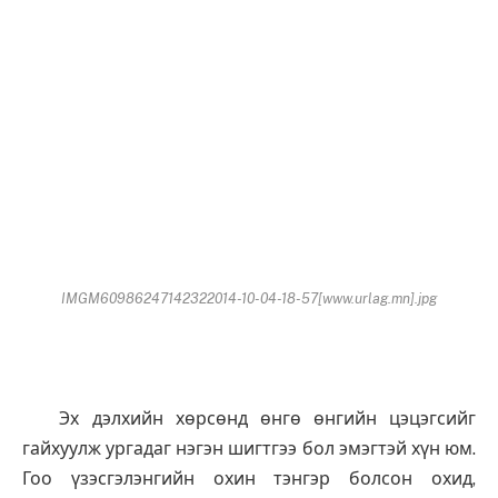
IMGM60986247142322014-10-04-18-57[www.urlag.mn].jpg
Эх дэлхийн хөрсөнд өнгө өнгийн цэцэгсийг
гайхуулж ургадаг нэгэн шигтгээ бол эмэгтэй хүн юм.
Гоо үзэсгэлэнгийн охин тэнгэр болсон охид,