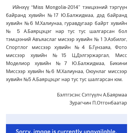
Ийнхүү “Miss Mongolia-2014” тэмцээний тэргүүн
байранд хувийн №17 Ю.Балжидмаа, дэд байранд
хувийн №6 М.Халиунаа, гуравдугаар байрт хувийн
№ 5 А.Баярцэцэг нар тус тус шалгарсан бол
тэмцээний Авъяаслаг мисээр хувийн № 1 Э.Азбилэг,
Спортлог миссээр хувийн №4 Б.Гүнзаяа, Фото
миссээр хувийн №15 Ц.Дэлгэржаргал, Мисс
Моделиор хувийн №7 Ю.Балжидмаа, Бикини
Миссээр хувийн №6 М.Халиунаа, Оюунлаг миссээр
хувийн №5 А.Баярцэцэг нар тус тус шалгарсан юм.
Бэлтгэсэн: Сэтгүүлч А.Баярмаа
Зурагчин П.Отгонбаатар