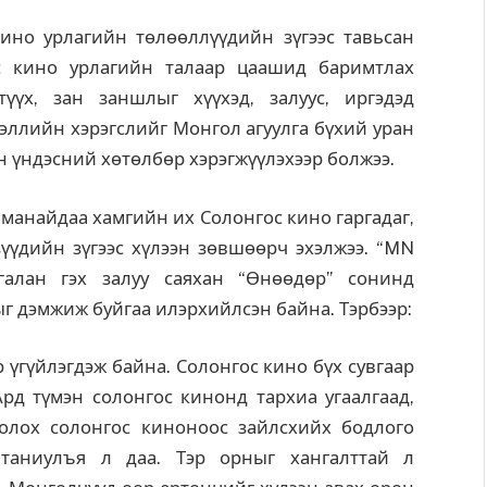
кино урлагийн төлөөллүүдийн зүгээс тавьсан
өс кино урлагийн талаар цаашид баримтлах
үүх, зан заншлыг хүүхэд, залуус, иргэдэд
эллийн хэрэгслийг Монгол агуулга бүхий уран
н үндэсний хөтөлбөр хэрэгжүүлэхээр болжээ.
манайдаа хамгийн их Солонгос кино гаргадаг,
үүдийн зүгээс хүлээн зөвшөөрч эхэлжээ. “MN
галан гэх залуу саяхан “Өнөөдөр” сонинд
г дэмжиж буйгаа илэрхийлсэн байна. Тэрбээр:
р үгүйлэгдэж байна. Солонгос кино бүх сувгаар
рд түмэн солонгос кинонд тархиа угаалгаад,
болох солонгос киноноос зайлсхийх бодлого
таниулъя л даа. Тэр орныг хангалттай л