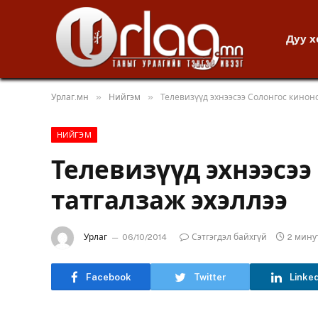
Дуу 
»
»
Урлаг.мн
Нийгэм
Телевизүүд эхнээсээ Солонгос киноно
НИЙГЭМ
Телевизүүд эхнээсээ
татгалзаж эхэллээ
Урлаг
06/10/2014
Сэтгэгдэл байхгүй
2 мину
Facebook
Twitter
Linke