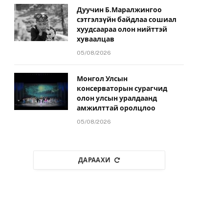
Дуучин Б.Маралжингоо
сэтгэлзүйн байдлаа сошиал
хуудсаараа олон нийттэй
хуваалцав
05/08/2026
Монгол Улсын
консерваторын сурагчид
олон улсын уралдаанд
амжилттай оролцлоо
05/08/2026
ДАРААХИ