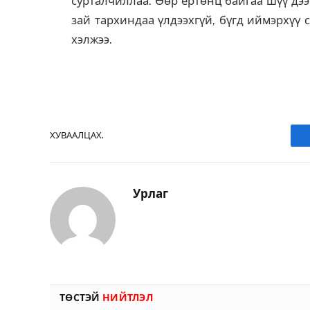
сурталчиллаа. Өөр ертөнц байгаа шүү дэ
зай тархиндаа үлдээхгүй, бүгд иймэрхүү 
хэлжээ.
ХУВААЛЦАХ.
Урлаг
ТӨСТЭЙ
НИЙТЛЭЛ