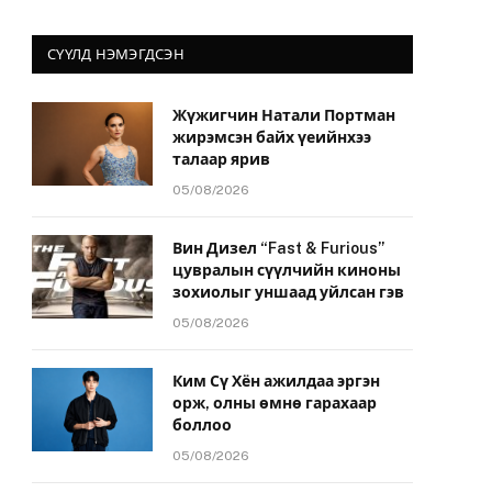
СҮҮЛД НЭМЭГДСЭН
Жүжигчин Натали Портман
жирэмсэн байх үеийнхээ
талаар ярив
05/08/2026
Вин Дизел “Fast & Furious”
цувралын сүүлчийн киноны
зохиолыг уншаад уйлсан гэв
05/08/2026
Ким Сү Хён ажилдаа эргэн
орж, олны өмнө гарахаар
боллоо
05/08/2026