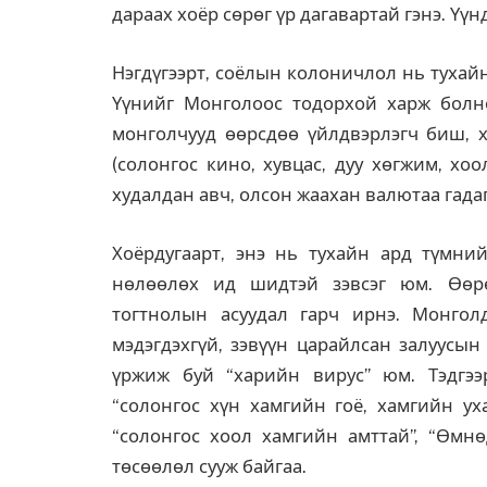
дараах хоёр сөрөг үр дагавартай гэнэ. Үүнд
Нэгдүгээрт, соёлын колоничлол нь тухай
Үүнийг Монголоос тодорхой харж болн
монголчууд өөрсдөө үйлдвэрлэгч биш, х
(солонгос кино, хувцас, дуу хөгжим, хоо
худалдан авч, олсон жаахан валютаа гада
Хоёрдугаарт, энэ нь тухайн ард түмни
нөлөөлөх ид шидтэй зэвсэг юм. Өөрө
тогтнолын асуудал гарч ирнэ. Монго
мэдэгдэхгүй, зэвүүн царайлсан залуусын
үржиж буй “харийн вирус” юм. Тэдгээр
“солонгос хүн хамгийн гоё, хамгийн уха
“солонгос хоол хамгийн амттай”, “Өмнө
төсөөлөл сууж байгаа.