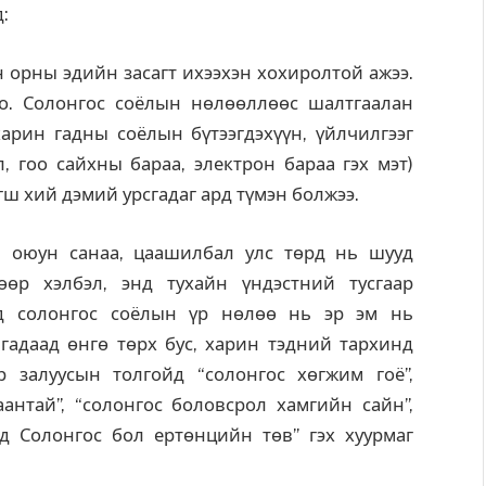
:
н орны эдийн засагт ихээхэн хохиролтой ажээ.
о. Солонгос соёлын нөлөөллөөс шалтгаалан
арин гадны соёлын бүтээгдэхүүн, үйлчилгээг
л, гоо сайхны бараа, электрон бараа гэх мэт)
гш хий дэмий урсгадаг ард түмэн болжээ.
й оюун санаа, цаашилбал улс төрд нь шууд
өр хэлбэл, энд тухайн үндэстний тусгаар
лд солонгос соёлын үр нөлөө нь эр эм нь
 гадаад өнгө төрх бус, харин тэдний тархинд
 залуусын толгойд “солонгос хөгжим гоё”,
антай”, “солонгос боловсрол хамгийн сайн”,
д Солонгос бол ертөнцийн төв” гэх хуурмаг