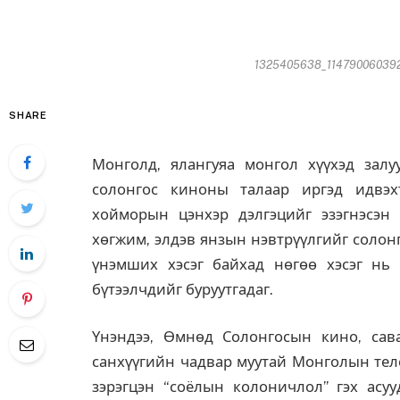
1325405638_11479006039201
SHARE
Монголд, ялангуяа монгол хүүхэд зал
солонгос киноны талаар иргэд идвэ
хойморын цэнхэр дэлгэцийг эзэгнэсэн
хөгжим, элдэв янзын нэвтрүүлгийг солон
үнэмших хэсэг байхад нөгөө хэсэг нь
бүтээлчдийг буруутгадаг.
Үнэндээ, Өмнөд Солонгосын кино, сав
санхүүгийн чадвар муутай Монголын теле
зэрэгцэн “соёлын колоничлол” гэх асуу