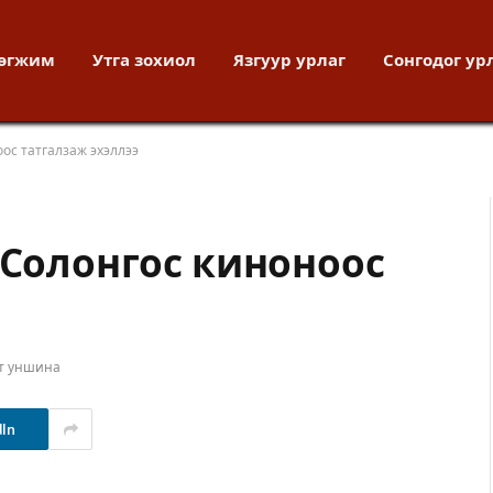
хөгжим
Утга зохиол
Язгуур урлаг
Сонгодог ур
ос татгалзаж эхэллээ
 Солонгос киноноос
т уншина
dIn