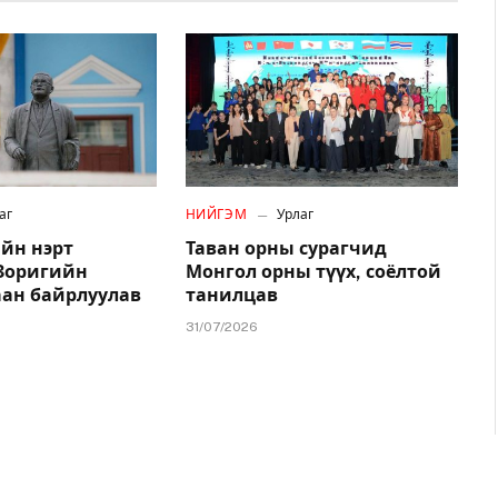
аг
НИЙГЭМ
Урлаг
йн нэрт
Таван орны сурагчид
.Зоригийн
Монгол орны түүх, соёлтой
аан байрлуулав
танилцав
31/07/2026