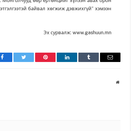
э. Монголчууд өөр ертөнцийг хүлээн авах орон
сэтгэлгээтэй байвал хөгжиж дэвжихгүй” хэмээн
Эх сурвалж: www.gashuun.mn
Facebook
Twitter
Pinterest
LinkedIn
Tumblr
Имэйл
Вэбса