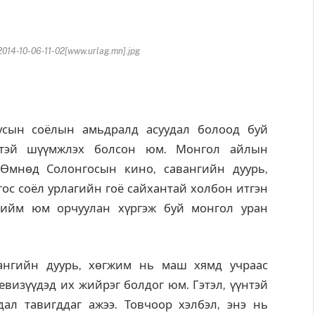
4-10-06-11-02[www.urlag.mn].jpg
уусын соёлын амьдралд асуудал болоод буй
хтэй шүүмжлэх болсон юм. Монгол айлын
 Өмнөд Солонгосын кино, савангийн дуурь,
гос соёл урлагийн гоё сайхантай холбон итгэн
 ийм юм орчуулан хүргэж буй монгол уран
ангийн дуурь, хөгжим нь маш хямд учраас
визүүдэд их жийрэг болдог юм. Гэтэл, үүнтэй
дал тавигддаг ажээ. Товчоор хэлбэл, энэ нь