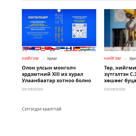
НИЙГЭМ
Урлаг
НИЙГЭМ
Урл
Олон улсын монголч
Төр, нийгми
эрдэмтний XIII их хурал
зүтгэлтэн С
Улаанбаатар хотноо болно
хөшөөг буц
05/08/2026
03/08/2026
Сэтгэгдэл хаалттай