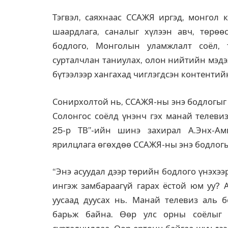
Тэгвэл, саяхнаас ССАЖЯ иргэд, монгол 
шаардлага, саналыг хүлээн авч, төрө
бодлого, Монголын уламжлалт соёл, т
сурталчлан таниулах, олон нийтийн мэдэ
бүтээлээр хангахад чиглэгдсэн контентий
Сонирхолтой нь, ССАЖЯ-ны энэ бодлогыг 
Солонгос соёлд үнэнч гэх манай телевиз
25-р ТВ”-ийн шинэ захирал А.Энх-Ам
ярилцлага өгөхдөө ССАЖЯ-ны энэ бодлогы
“Энэ асуудал дээр төрийн бодлого үнэхээ
ингэж замбараагүй гарах ёстой юм уу? А
уусаад дуусах нь. Манай телевиз аль 
барьж байна. Өөр улс орны соёлыг 