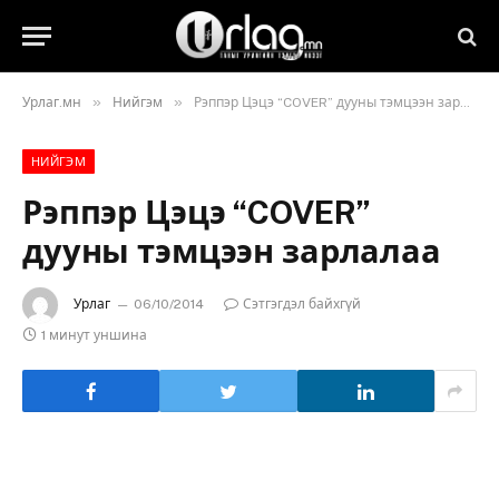
»
»
Урлаг.мн
Нийгэм
Рэппэр Цэцэ “COVER” дууны тэмцээн зарлалаа
НИЙГЭМ
Рэппэр Цэцэ “COVER”
дууны тэмцээн зарлалаа
Урлаг
06/10/2014
Сэтгэгдэл байхгүй
1 минут уншина