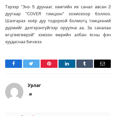
Тэрээр “Энэ 5 дуунаас хамгийн их санал авсан 2
дуугаар "COVER тэмцээн" зохиохоор боллоо.
Шалгараx хоёр дуу тодорхой болмогц тэмцээний
дүрмийг дэлгэрэнгүйгээр оруулна аа. За саналаа
өгцгөөгөөрэй” хэмээн өөрийн албан ёсны фэн
хуудаснаа бичжээ.
Facebook
Twitter
Pinterest
LinkedIn
Tumblr
Имэйл
Урлаг
Вэбсайт