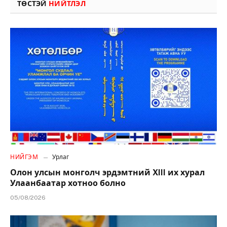
ТӨСТЭЙ
НИЙТЛЭЛ
НИЙГЭМ
Урлаг
Олон улсын монголч эрдэмтний XIII их хурал
Улаанбаатар хотноо болно
05/08/2026