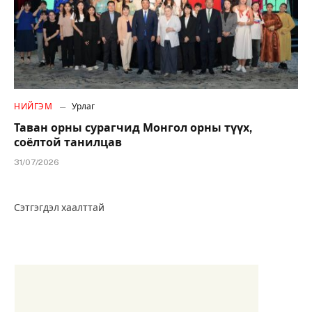
НИЙГЭМ
Урлаг
Таван орны сурагчид Монгол орны түүх,
соёлтой танилцав
31/07/2026
Сэтгэгдэл хаалттай