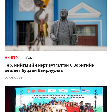
НИЙГЭМ
Урлаг
Төр, нийгмийн нэрт зүтгэлтэн С.Зоригийн
хөшөөг буцаан байрлуулав
03/08/2026