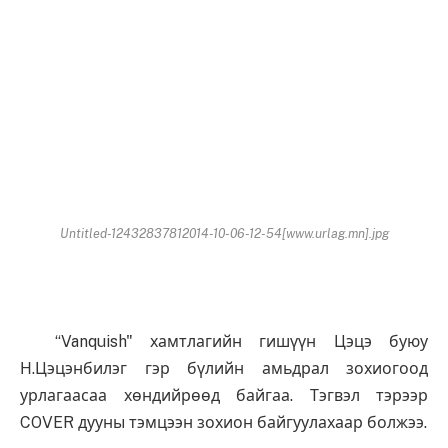
Untitled-12432837812014-10-06-12-54[www.urlag.mn].jpg
“Vanquish" хамтлагийн гишүүн Цэцэ буюу
Н.Цэцэнбилэг гэр бүлийн амьдрал зохиогоод
урлагаасаа хөндийрөөд байгаа. Тэгвэл тэрээр
COVER дууны тэмцээн зохион байгуулахаар болжээ.