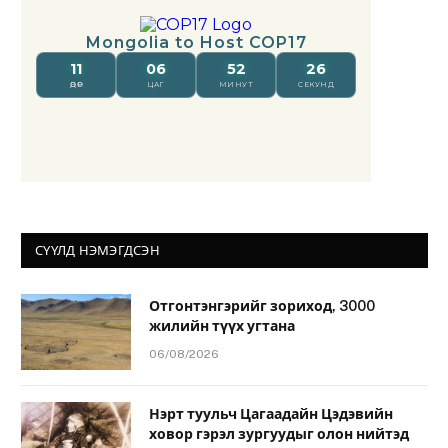
СҮҮЛД НЭМЭГДСЭН
Отгонтэнгэрийг зориход, 3000
жилийн түүх угтана
06/08/2026
Нэрт туульч Цагаадайн Цэдэвийн
ховор гэрэл зургуудыг олон нийтэд