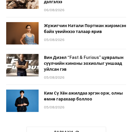
дэлгэлээ
06/08/2026
Жүжигчин Натали Портман жирэмсэн
байх үеийнхээ талаар ярив
05/08/2026
Вин Дизел “Fast & Furious” цувралын
сүүлчийн киноны зохиолыг уншаад
уйлсан гэв
05/08/2026
Ким Сү Хён ажилдаа эргэн орж, олны
өмнө гарахаар боллоо
05/08/2026