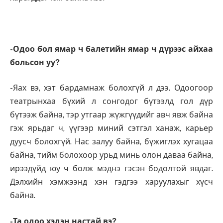
-Одоо бол ямар ч балетийн ямар ч дүрээс айхаа
больсон уу?
-Яах вэ, хэт бардамнаж болохгүй л дээ. Одоогоор
театрынхаа бүхий л сонгодог бүтээлд гол дүр
бүтээж байна, тэр утгаар жүжгүүдийг авч явж байна
гэж ярьдаг ч, үүгээр миний сэтгэл ханаж, карьер
дуусч болохгүй. Нас залуу байна, бүжиглэх хугацаа
байна, тийм болохоор урьд минь олон даваа байна,
ирээдүйд юу ч болж мэднэ гэсэн бодолтой явдаг.
Дэлхийн хэмжээнд хэн гэдгээ харуулахыг хүсч
байна.
-Та одоо хэдэн настай вэ?