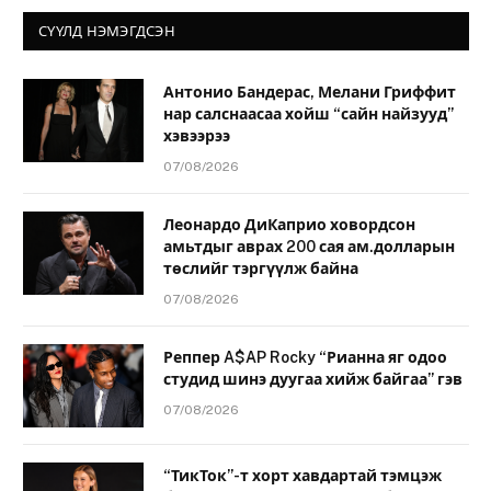
СҮҮЛД НЭМЭГДСЭН
Антонио Бандерас, Мелани Гриффит
нар салснаасаа хойш “сайн найзууд”
хэвээрээ
07/08/2026
Леонардо ДиКаприо ховордсон
амьтдыг аврах 200 сая ам.долларын
төслийг тэргүүлж байна
07/08/2026
Реппер A$AP Rocky “Рианна яг одоо
студид шинэ дуугаа хийж байгаа” гэв
07/08/2026
“ТикТок”-т хорт хавдартай тэмцэж