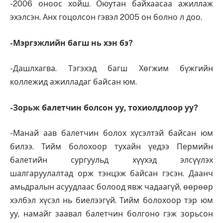
-2006 оноос хойш. Оюутан байхаасаа ажиллаж
эхэлсэн. Анх гоцолсон гэвэл 2005 он болно л доо.
-Мэргэжлийн багш нь хэн бэ?
-Дашлхагва. Тэгэхэд багш Хөгжим бүжгийн
коллежид ажилладаг байсан юм.
-Зорьж балетчин болсон уу, тохиолдлоор уу?
-Манай аав балетчин болох хүсэлтэй байсан юм
билээ. Тийм болохоор тухайн үедээ Пермийн
балетийн сургуульд хүүхэд элсүүлэх
шалгаруулалтад орж тэнцэж байсан гэсэн. Даанч
амьдралын асуудлаас болоод явж чадаагүй, өөрөөр
хэлбэл хүсэл нь биелээгүй. Тийм болохоор тэр юм
уу, намайг заавал балетчин болгоно гэж зорьсон