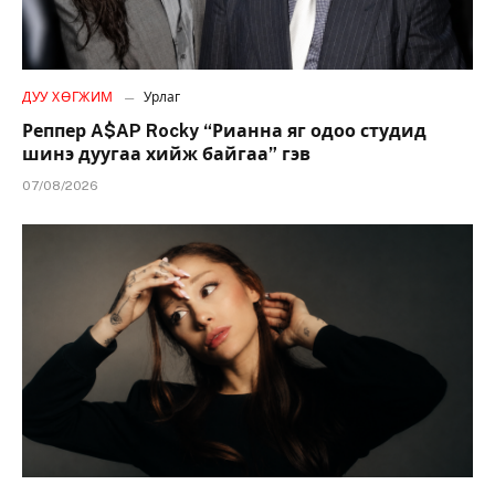
ДУУ ХӨГЖИМ
Урлаг
Реппер A$AP Rocky “Рианна яг одоо студид
шинэ дуугаа хийж байгаа” гэв
07/08/2026