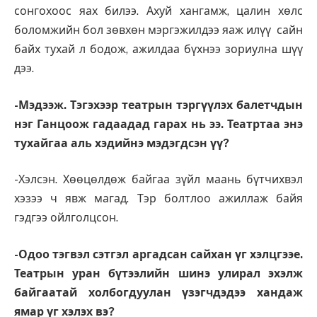
сонгохоос яах билээ. Ахуй хангамж, цалин хөлс
боломжийн бол зөвхөн мэргэжилдээ яаж илүү сайн
байх тухай л бодож, ажилдаа бүхнээ зориулна шүү
дээ.
-Мэдээж. Тэгэхээр театрын тэргүүлэх балетчдын
нэг Ганцоож гадаадад гарах нь ээ. Театртаа энэ
тухайгаа аль хэдийнэ мэдэгдсэн үү?
-Хэлсэн. Хөөцөлдөж байгаа зүйл маань бүтчихвэл
хэзээ ч явж магад. Тэр болтлоо ажиллаж байя
гэдгээ ойлголцсон.
-Одоо тэгвэл сэтгэл аргадсан сайхан үг хэлцгээе.
Театрын уран бүтээлийн шинэ улирал эхэлж
байгаатай холбогдуулан үзэгчдэдээ хандаж
ямар үг хэлэх вэ?