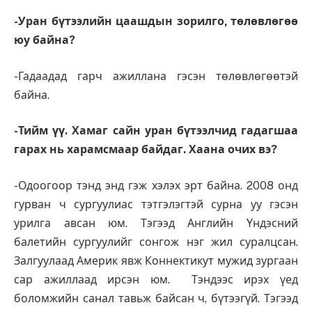
-Уран бүтээлийн цаашдын зорилго, төлөвлөгөө
юу байна?
-Гадаадад гарч ажиллана гэсэн төлөвлөгөөтэй
байна.
-Тийм үү. Хамаг сайн уран бүтээлчид гадагшаа
гарах нь харамсмаар байдаг. Хаана очих вэ?
-Одоогоор тэнд энд гэж хэлэх эрт байна. 2008 онд
гурван ч сургуулиас тэтгэлэгтэй сурна уу гэсэн
урилга авсан юм. Тэгээд Английн Үндэсний
балетийн сургуулийг сонгож нэг жил суралцсан.
Залгуулаад Америк явж Коннектикут мужид зургаан
сар ажиллаад ирсэн юм. Тэндээс ирэх үед
боломжийн санал тавьж байсан ч, бүтээгүй. Тэгээд