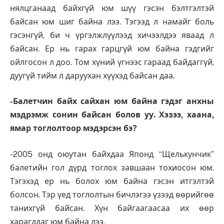
нялцганаад байхгүй юм шүү гэсэн бэлтгэлтэй
байсан юм шиг байна лээ. Тэгээд л намайг боль
гэсэнгүй, би ч үргэлжлүүлээд хичээлдээ яваад л
байсан. Ер нь гарах гарцгүй юм байна гэдгийг
ойлгосон л доо. Том хүний үгнээс гараад байдаггүй,
дуугүй тийм л даруухан хүүхэд байсан даа.
-Балетчин байх сайхан юм байна гэдэг анхны
мэдрэмж сонин байсан болов уу. Хэзээ, хаана,
ямар тоглолтоор мэдэрсэн бэ?
-2005 онд оюутан байхдаа Японд “Щелькунчик”
балетийн гол дүрд тоглох завшаан тохиосон юм.
Тэгэхэд ер нь болох юм байна гэсэн итгэлтэй
болсон. Тэр үед тоглолтын бичлэгээ үзээд өөрийгөө
танихгүй байсан. Хүн байгаагаасаа их өөр
харагддаг юм байна лээ.