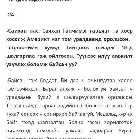
-24.
-Сайхан нас. Саяхан Ганчимэг гавьяат та хоёр
хосолж Америкт нэг том уралдаанд оролцсон.
Гоцлоочийн хувьд Ганцоож шилдэг 18-д
шалгарлаа гэж ойлгосон. Түүнээс илүү амжилт
үзүүлэх боломж байсан уу?
-Байсан гэж боддог. Би даанч очингуутаа хөлөө
гэмтээчихсэн. Бараг алхаж ч болохгүй байсан ч
уралдааны бүхий л шалгаруулалтад оролцсон.
Тэгээд шилдэг арван хэдийн нэг болсон л гэсэн. Тэр
тухай сонсох ч сонирхол байгаагүй. Медальд хүрнэ,
байг гэхэд шагналтан болно гэсэн зорилготой
оччихоод гэмтлийн улмаас чадвараа бүрэн