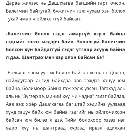
Дараа жилээс нь Дашлхагва багшийн гарт очсон.
Балетчин байтугай, бүжигчин гэж чухам хэн болох
тухай ямар ч ойлголтгүй байсан.
-Балетчин болох гэдэг амаргүй хэрэг байна
гэдгийг хэзээ мэдэрч байв. Зоволгүй балетчин
болсон хүн байдаггүй гэдэг утгаар асууж байна
л даа. Шантрах мөч хэр олон байсан бэ?
-Больдог ч юм уу гэж бодож байсан үе олон. Долоо,
наймдугаар ангид байхдаа аав ээждээ хэцүү юм
байна, болимоор байна гэж хэлж үзсэн. Тэгэхэд аль
аль нь “Зүгээр ээ, миний хүү, чи чадна” гэдэг байлаа.
Аав ээж хоёр Дашлхагва багштай хэдийнэ уулзаад
хүнд хэцүү байх юм байна гэдгийг нь ойлгочихсон
байсан юм билээ л дээ. Тийм болохоор хэзээ нэг
өдөр хүү нь шантраад хүрээд ирвэл адилхан