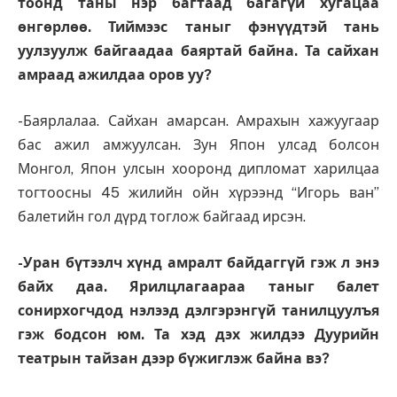
тоонд таны нэр багтаад багагүй хугацаа
өнгөрлөө. Тиймээс таныг фэнүүдтэй тань
уулзуулж байгаадаа баяртай байна. Та сайхан
амраад ажилдаа оров уу?
-Баярлалаа. Сайхан амарсан. Амрахын хажуугаар
бас ажил амжуулсан. Зун Япон улсад болсон
Монгол, Япон улсын хооронд дипломат харилцаа
тогтоосны 45 жилийн ойн хүрээнд “Игорь ван”
балетийн гол дүрд тоглож байгаад ирсэн.
-Уран бүтээлч хүнд амралт байдаггүй гэж л энэ
байх даа. Ярилцлагаараа таныг балет
сонирхогчдод нэлээд дэлгэрэнгүй танилцуулъя
гэж бодсон юм. Та хэд дэх жилдээ Дуурийн
театрын тайзан дээр бүжиглэж байна вэ?