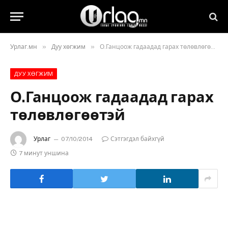
»
»
Урлаг.мн
Дуу хөгжим
О.Ганцоож гадаадад гарах төлөвлөгөөтэй
ДУУ ХӨГЖИМ
О.Ганцоож гадаадад гарах
төлөвлөгөөтэй
Урлаг
07/10/2014
Сэтгэгдэл байхгүй
7 минут уншина