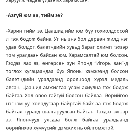
харуулж чадаагүйдээ их харамссан.
-Азгүй юм аа, тийм ээ?
-Харин тийм ээ. Цаашид ийм юм бүү тохиолдоосой
л гэж бодож байна. Уг нь энэ бол дөрвөн жилд нэг
удаа болдог, балетчдийн хувьд бараг олимп гэхээр
том уралдаан байсан юм. Харамсалтай юм болсон.
Гэхдээ яах вэ, өнгөрсөн зун Японд “Игорь ван”-д
тоглох хугацаандаа бүх Японы хэмжээнд болсон
балетчдийн уралдаанд оролцоод хүрэл медаль
авсан. Цаашид амжилтаа улам ахиулна гэж бодож
байгаа. Хөл овоо гайгүй болсон байлаа. Өөрийгөө
нэг юм уу, хоёрдугаар байртай байх аа гэж бодож
байтал гуравд шалгаруулсан байсан. Гэхдээ зүгээр
ээ. Япончууд улсдаа болж байгаа уралдаанд
өөрийнхөө хүмүүсийг дэмжих нь ойлгомжтой.