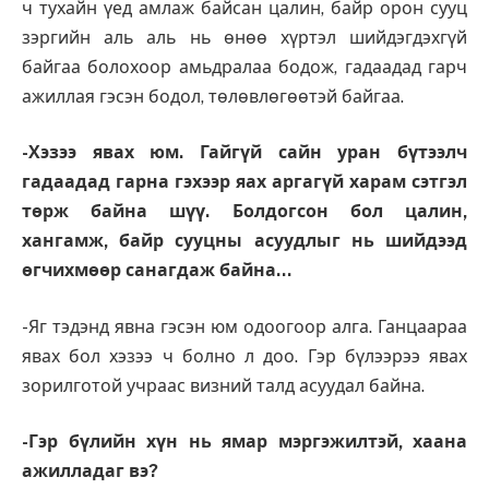
ч тухайн үед амлаж байсан цалин, байр орон сууц
зэргийн аль аль нь өнөө хүртэл шийдэгдэхгүй
байгаа болохоор амьдралаа бодож, гадаадад гарч
ажиллая гэсэн бодол, төлөвлөгөөтэй байгаа.
-Хэзээ явах юм. Гайгүй сайн уран бүтээлч
гадаадад гарна гэхээр яах аргагүй харам сэтгэл
төрж байна шүү. Болдогсон бол цалин,
хангамж, байр сууцны асуудлыг нь шийдээд
өгчихмөөр санагдаж байна…
-Яг тэдэнд явна гэсэн юм одоогоор алга. Ганцаараа
явах бол хэзээ ч болно л доо. Гэр бүлээрээ явах
зорилготой учраас визний талд асуудал байна.
-Гэр бүлийн хүн нь ямар мэргэжилтэй, хаана
ажилладаг вэ?