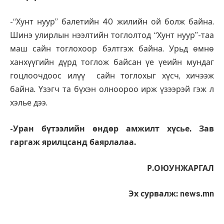
-“Хунт нуур” балетийн 40 жилийн ой болж байна.
Шинэ улирлын нээлтийн тоглолтод “Хунт нуур”-таа
маш сайн тоглохоор бэлтгэж байна. Урьд өмнө
ханхүүгийн дүрд тоглож байсан үе үеийн мундаг
гоцлоочдоос илүү сайн тоглохыг хүсч, хичээж
байна. Үзэгч та бүхэн олноороо ирж үзээрэй гэж л
хэлье дээ.
-Уран бүтээлийн өндөр амжилт хүсье. Зав
гаргаж ярилцсанд баярлалаа.
Р.ОЮУНЖАРГАЛ
Эх сурвалж: news.mn