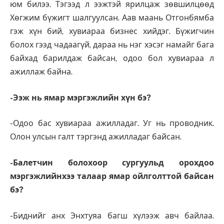
юм билээ. Тэгээд л ээжтэй ярилцаж зөвшилцөөд
Хөгжим бүжигт шалгуулсан. Аав маань Отгонбямба
гэж хүн бий, хувиараа бизнес хийдэг. Бүжигчин
болох гээд чадаагүй, дараа нь нэг хэсэг намайг бага
байхад барилдаж байсан, одоо бол хувиараа л
ажиллаж байна.
-Ээж нь ямар мэргэжлийн хүн бэ?
-Одоо бас хувиараа ажилладаг. Уг нь проводник.
Олон улсын галт тэргэнд ажилладаг байсан.
-Балетчин болохоор сургуульд орохдоо
мэргэжлийнхээ талаар ямар ойлголттой байсан
бэ?
-Биднийг анх Энхтуяа багш хүлээж авч байлаа.