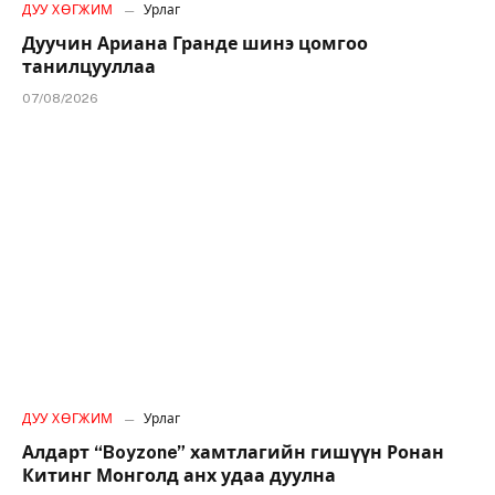
ДУУ ХӨГЖИМ
Урлаг
Дуучин Ариана Гранде шинэ цомгоо
танилцууллаа
07/08/2026
ДУУ ХӨГЖИМ
Урлаг
Алдарт “Boyzone” хамтлагийн гишүүн Ронан
Китинг Монголд анх удаа дуулна