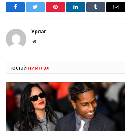
Facebook
Twitter
Pinterest
LinkedIn
Tumblr
Имэйл
Урлаг
Вэбсайт
ТӨСТЭЙ
НИЙТЛЭЛ