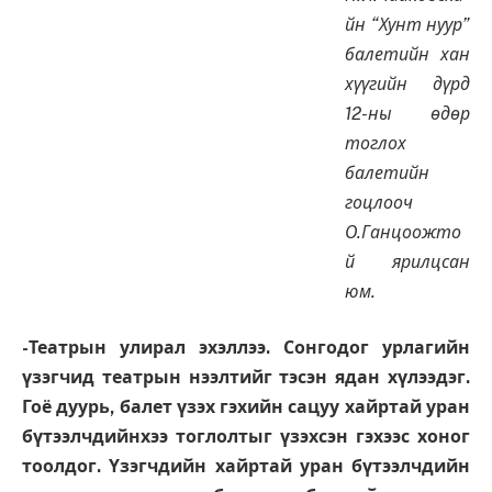
йн “Хунт нуур”
балетийн хан
хүүгийн дүрд
12-ны өдөр
тоглох
балетийн
гоцлооч
О.Ганцоожто
й ярилцсан
юм.
-Театрын улирал эхэллээ. Сонгодог урлагийн
үзэгчид театрын нээлтийг тэсэн ядан хүлээдэг.
Гоё дуурь, балет үзэх гэхийн сацуу хайртай уран
бүтээлчдийнхээ тоглолтыг үзэхсэн гэхээс хоног
тоолдог. Үзэгчдийн хайртай уран бүтээлчдийн