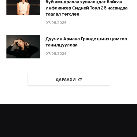
буй амьдралаа хуваалцдаг байсан
инфлюнсер Сидней Тоул 26 насандаа
таалал төгслөө
07/08/2026
Дуучин Ариана Гранде шинэ цомгоо
танилцууллаа
07/08/2026
ДАРААХИ