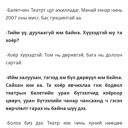
-Балетчин. Театрт цуг ажилладаг. Манай эхнэр чинь
2007 оны мисс. Бас гуншинтай аа.
-Тийм үү, дуулаагүй юм байна. Хүүхэдтэй юу та
хоёр?
-Хоёр хүүхэдтэй. Том нь дөрөвтэй, бага нь долоон
сартай.
-Ийм залуухан, тэгээд ам бүл дөрвүүл юм байна.
Сайхан юм аа. Та хоёр явчихлаа гэж бодвол
театрын балетийн уран бүтээлчид хоёроор
цөөрч, уран бүтээлийн чанар чансаанд ч гэсэн
өөрчлөлт гарах нь байна шүү дээ.
-Болох биз дээ. Театр юм чинь хүний нөөцөө