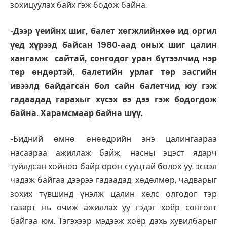
зохицуулах байх гэж бодож байна.
-Дээр үеийнх шиг, балет хөгжлийнхөө ид оргил
үед хүрээд байсан 1980-аад оных шиг цалин
хангамж сайтай, сонгодог уран бүтээлчид нэр
төр өндөртэй, балетийн урлаг төр засгийн
ивээлд байдагсан бол сайн балетчид юу гэж
гадаадад гарахыг хүсэх вэ дээ гэж бодогдож
байна. Харамсмаар байна шүү.
-Бидний өмнө өнөөдрийн энэ цалингаараа
насаараа ажиллаж байж, насны эцэст ядарч
туйлдсан хойноо байр орон сууцтай болох уу, эсвэл
чадаж байгаа дээрээ гадаадад, хөдөлмөр, чадварыг
зохих түвшинд үнэлж цалин хөлс олгодог тэр
газарт нь очиж ажиллах уу гэдэг хоёр сонголт
байгаа юм. Тэгэхээр мэдээж хоёр дахь хувилбарыг