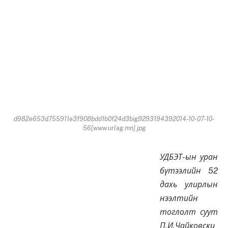
d982e653d755911e3f908bdd1b0f24d3big9293194392014-10-07-10-
56[www.urlag.mn].jpg
УДБЭТ-ын уран
бүтээлийн 52
дахь улирлын
нээлтийн
тоглолт суут
П.И.Чайковски