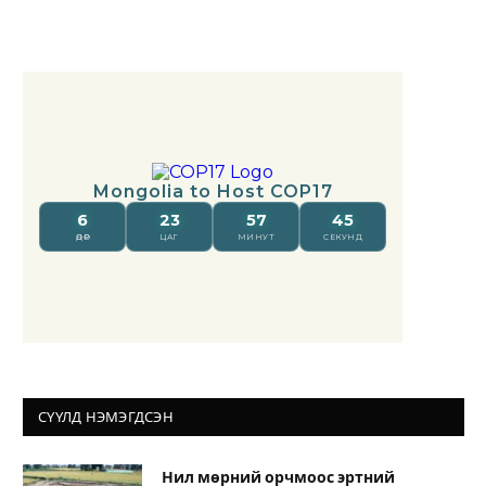
СҮҮЛД НЭМЭГДСЭН
Нил мөрний орчмоос эртний