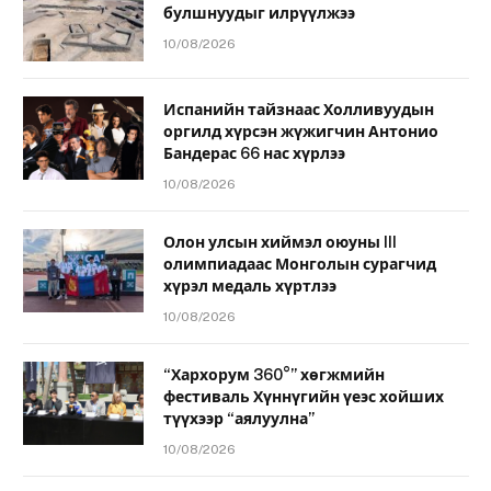
булшнуудыг илрүүлжээ
10/08/2026
Испанийн тайзнаас Холливуудын
оргилд хүрсэн жүжигчин Антонио
Бандерас 66 нас хүрлээ
10/08/2026
Олон улсын хиймэл оюуны III
олимпиадаас Монголын сурагчид
хүрэл медаль хүртлээ
10/08/2026
“Хархорум 360°” хөгжмийн
фестиваль Хүннүгийн үеэс хойших
түүхээр “аялуулна”
10/08/2026