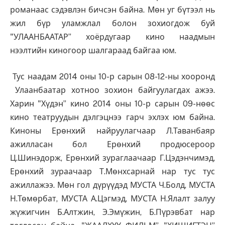
романаас сэдэвлэн бичсэн байна. Мөн уг бүтээл нь
жил бүр уламжлал болон зохиогдож буй
"УЛААНБААТАР” хоёрдугаар кино наадмын
нээлтийн киногоор шалгараад байгаа юм.
Тус наадам 2014 оны 10-р сарын 08-12-ны хооронд
Улаанбаатар хотноо зохион байгуулагдах ажээ.
Харин "Хүдэн” кино 2014 оны 10-р сарын 09-нөөс
кино театруудын дэлгэцнээ гарч эхлэх юм байна.
Киноны Ерөнхий найруулагчаар Л.Таванбаяр
ажилласан бол Ерөнхий продюсероор
Ц.Шинэдорж, Ерөнхий зураглаачаар Г.Цэдэнчимэд,
Ерөнхий зураачаар Т.Мөнхсарнай нар тус тус
ажиллажээ. Мөн гол дүрүүдэд МУСТА Ч.Болд, МУСТА
Н.Төмөрбат, МУСТА А.Цэгмэд, МУСТА Н.Ялалт залуу
жүжигчин Б.Алтжин, Э.Эмүжин, Б.Пүрэвбат нар