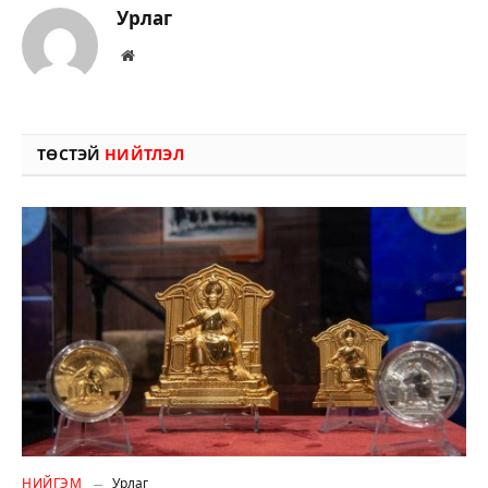
Урлаг
Вэбсайт
ТӨСТЭЙ
НИЙТЛЭЛ
НИЙГЭМ
Урлаг