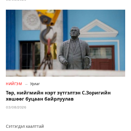
НИЙГЭМ
Урлаг
Төр, нийгмийн нэрт зүтгэлтэн С.Зоригийн
хөшөөг буцаан байрлуулав
03/08/2026
Сэтгэгдэл хаалттай