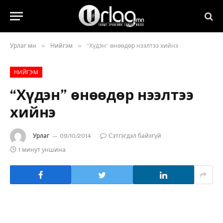
»
»
Урлаг.мн
Нийгэм
“Хүдэн” өнөөдөр нээлтээ хийнэ
НИЙГЭМ
“Хүдэн” өнөөдөр нээлтээ
хийнэ
Урлаг
09/10/2014
Сэтгэгдэл байхгүй
1 минут уншина