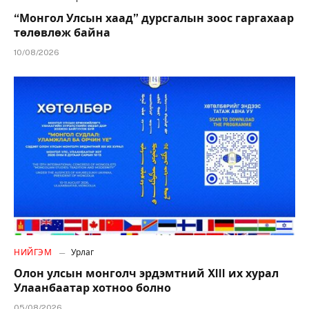
“Монгол Улсын хаад” дурсгалын зоос гаргахаар
төлөвлөж байна
10/08/2026
НИЙГЭМ
Урлаг
Олон улсын монголч эрдэмтний XIII их хурал
Улаанбаатар хотноо болно
05/08/2026