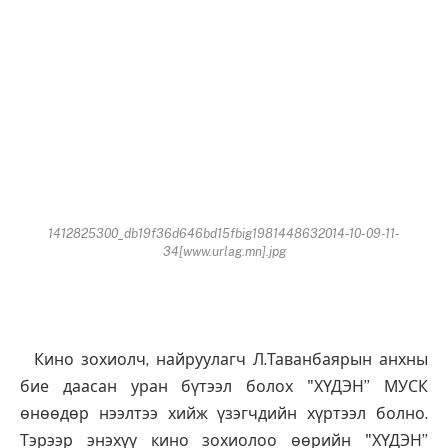
1412825300_db19f36d646bd15fbig1981448632014-10-09-11-
34[www.urlag.mn].jpg
Кино зохиолч, найруулагч Л.Таванбаярын анхны
бие даасан уран бүтээл болох "ХҮДЭН” МУСК
өнөөдөр нээлтээ хийж үзэгчдийн хүртээл болно.
Тэрээр энэхүү кино зохиолоо өөрийн "ХҮДЭН”