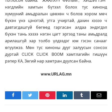
тоглосон байна. "ЖААЛХҮҮ ФИЛЬМ”, "ХИШИГТЭН”
нэгдлийн хамтын бүтээл болох тус кинонд
хүмүүний амьдралын цөөхөн ч болов хором мөч
бүхэн үнэ цэнэтэй, утга учиртай, дахин хэзээ ч
давтагдашгүй бөгөөд гаргасан алдаа эндэгдэл
бүхэн тань хэзээ нэгэн цагт эргээд таны амьдралд
арилашгүй хар толбо үлдээдэг юм гэсэн санааг
өгүүлжээ. Мөн тус киноны дууг залуусын сонсох
дуртай CLICK CLICK BOOM хамтлагийн гишүүн
рэпер КА, Зөгий нар хамтран дуулсан байна.
www.URLAG.mn
Facebook
Twitter
Pinterest
LinkedIn
Tumblr
Имэйл