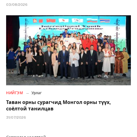
03/08/2026
НИЙГЭМ
Урлаг
Таван орны сурагчид Монгол орны түүх,
соёлтой танилцав
31/07/2026