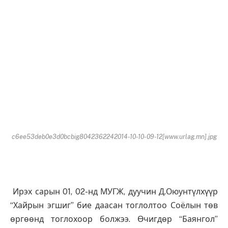
c6ee53deb0e3d0bcbig8042362242014-10-10-09-12[www.urlag.mn].jpg
Ирэх сарын 01, 02-нд МУГЖ, дуучин Д.Оюунтүлхүүр
“Хайрын эгшиг” бие даасан тоглолтоо Соёлын төв
өргөөнд тоглохоор болжээ. Өчигдөр “Баянгол”