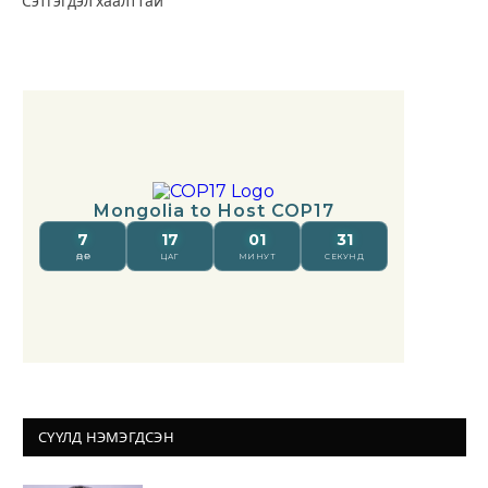
Сэтгэгдэл хаалттай
СҮҮЛД НЭМЭГДСЭН