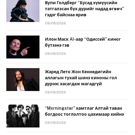
Вупи Голдберг “Бусад хүмүүсийн
татгалзсан бүх дүрийг надад өгөөч”
гэдэг байснаа ярив
09/08/2026
Илон Маск AI-аар “Одиссей” киног
бүтээнэ гэв
09/08/2026
Жаред Лето Жон Кеннедигийн
аллагын тухай шинэ киноны гол
дүрээс хасагдаж магадгүй
09/08/2026
“Mxrningstar” хамтлаг Алтай таван
богдоос тоглолтоо цахимаар хийнэ
09/08/2026