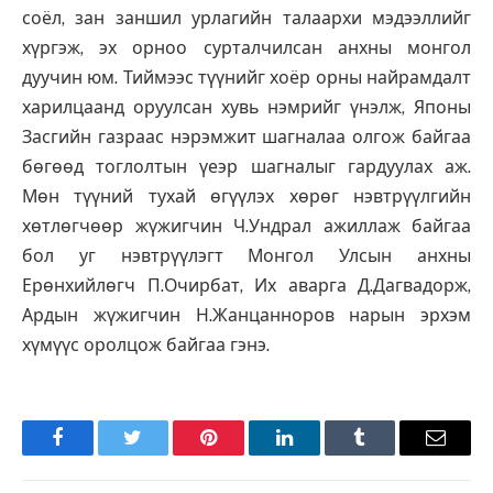
соёл, зан заншил урлагийн талаархи мэдээллийг
хүргэж, эх орноо сурталчилсан анхны монгол
дуучин юм. Тиймээс түүнийг хоёр орны найрамдалт
харилцаанд оруулсан хувь нэмрийг үнэлж, Японы
Засгийн газраас нэрэмжит шагналаа олгож байгаа
бөгөөд тоглолтын үеэр шагналыг гардуулах аж.
Мөн түүний тухай өгүүлэх хөрөг нэвтрүүлгийн
хөтлөгчөөр жүжигчин Ч.Ундрал ажиллаж байгаа
бол уг нэвтрүүлэгт Монгол Улсын анхны
Ерөнхийлөгч П.Очирбат, Их аварга Д.Дагвадорж,
Ардын жүжигчин Н.Жанцанноров нарын эрхэм
хүмүүс оролцож байгаа гэнэ.
Facebook
Twitter
Pinterest
LinkedIn
Tumblr
Имэйл