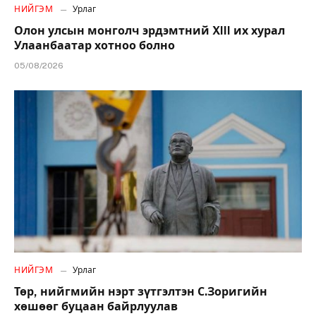
НИЙГЭМ
Урлаг
Олон улсын монголч эрдэмтний XIII их хурал
Улаанбаатар хотноо болно
05/08/2026
НИЙГЭМ
Урлаг
Төр, нийгмийн нэрт зүтгэлтэн С.Зоригийн
хөшөөг буцаан байрлуулав