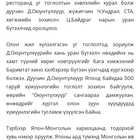
ресторанд уг тоглолтын хэвлэлийн хурал болж
дуучин Д.Оюунтүлхүүр, жүжигчин Ч.Ундрал, СТА,
хөгжмийн зохиолч Ц.Байдраг нарын уран
бүтээлчид оролцлоо.
Олон жил хүлээлгэсэн уг тоглолтод зориулж
Д.Оюунтүлхүүрийн хань уран бүтээлч нөхдийнх нь
хамт түүний хөрөг нэвтрүүлгийг бага хэмжээний
баримтат кино хэлбэрээр бүтээн үзэгчдэд хүргэхээр
болжээ. Дуучин Д.Оюунтүлхүүр Японд байхдаа 500
гаруй хүмүүнлэгийн тоглолт зохион байгуулж,
өөрийн “Оюунтүлхүүр” сангаараа дамжуулан,
өнөөдрийг хүртэл олон зуун хүүхдүүдэд
хүмүүнлэгийн тусламж үзүүлсэн байна.
Тэрбээр Япон-Монголын харилцаанд тодорхой
хувь нэмэр оруулж, Японы ард түмэнд Монголын өв