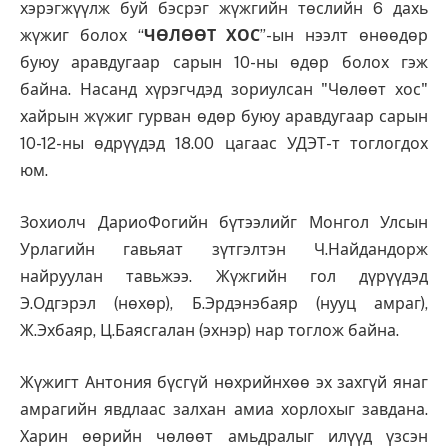
хэрэгжүүлж буй бэсрэг жүжгийн төслийн 6 дахь
жүжиг болох “
ЧӨЛӨӨТ ХОС
”-ын нээлт өнөөдөр
буюу аравдугаар сарын 10-ны өдөр болох гэж
байна. Насанд хүрэгчдэд зориулсан "Чөлөөт хос"
хайрын жүжиг гурван өдөр буюу аравдугаар сарын
10-12-ны өдрүүдэд 18.00 цагаас УДЭТ-т тоглогдох
юм.
Зохиолч ДариоФогийн бүтээлийг Монгол Улсын
Урлагийн гавьяат зүтгэлтэн Ч.Найдандорж
найруулан тавьжээ. Жүжгийн гол дүрүүдэд
Э.Одгэрэл (нөхөр), Б.Эрдэнэбаяр (нууц амраг),
Ж.Эхбаяр, Ц.Баясгалан (эхнэр) нар тоглож байна.
Жүжигт Антония бүсгүй нөхрийнхөө эх захгүй янаг
амрагийн явдлаас залхан амиа хорлохыг завдана.
Харин өөрийн чөлөөт амьдралыг илүүд үзсэн