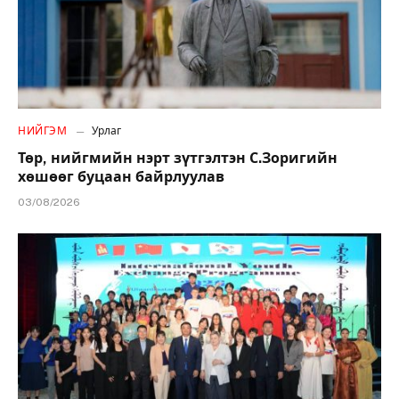
НИЙГЭМ
Урлаг
Төр, нийгмийн нэрт зүтгэлтэн С.Зоригийн
хөшөөг буцаан байрлуулав
03/08/2026