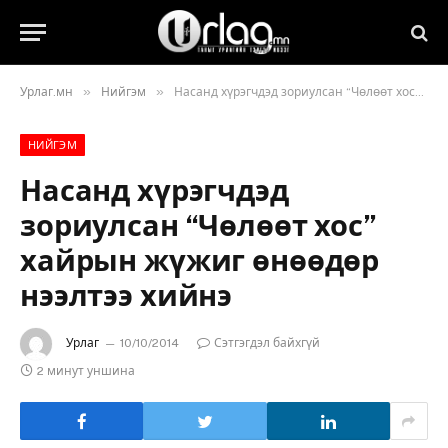
»
»
Урлаг.мн
Нийгэм
Насанд хүрэгчдэд зориулсан “Чөлөөт хос” хайрын жүжиг өнөөдөр нээлтээ хийнэ
НИЙГЭМ
Насанд хүрэгчдэд
зориулсан “Чөлөөт хос”
хайрын жүжиг өнөөдөр
нээлтээ хийнэ
Урлаг
10/10/2014
Сэтгэгдэл байхгүй
2 минут уншина