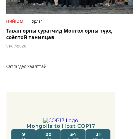
НИЙГЭМ
Урлаг
Таван орны сурагчид Монгол орны түүх,
соёлтой танилцав
31/07/2026
Сэтгэгдэл хаалттай