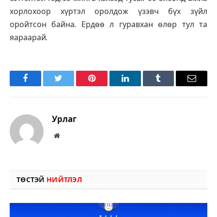
хорлохоор хүртэл оролдож үзэвч бүх зүйл
оройтсон байна. Ердөө л гуравхан өлөр тул та
яараарай.
Facebook
Twitter
Pinterest
LinkedIn
Tumblr
Имэйл
Урлаг
Вэбсайт
ТӨСТЭЙ
НИЙТЛЭЛ