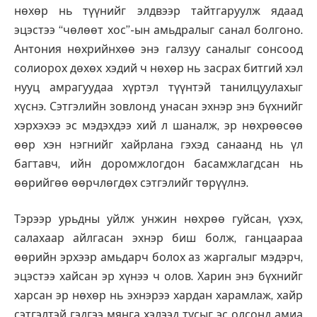
нөхөр нь түүнийг элдвээр тайтгаруулж ядаад
эцэстээ “чөлөөт хос”-ын амьдралыг санал болгоно.
Антония нөхрийнхөө энэ галзуу саналыг сонсоод
солиорох дөхөх хэдий ч нөхөр нь засрах битгий хэл
нууц амрагуудаа хүртэл түүнтэй танилцуулахыг
хүснэ. Сэтгэлийн зовлонд унасан эхнэр энэ бүхнийг
хэрхэхээ эс мэдэхдээ хий л шаналж, эр нөхрөөсөө
өөр хэн нэгнийг хайрлана гэхэд санаанд нь үл
багтавч, ийн доромжлогдон басамжлагдсан нь
өөрийгөө өөрчлөгдөх сэтгэлийг төрүүлнэ.
Тэрээр урьдны уйлж унжин нөхрөө гуйсан, үхэх,
салахаар айлгасан эхнэр биш болж, ганцаараа
өөрийн эрхээр амьдарч болох аз жаргалыг мэдэрч,
эцэстээ хайсан эр хүнээ ч олов. Харин энэ бүхнийг
харсан эр нөхөр нь эхнэрээ хардан харамлаж, хайр
сэтгэлтэй гэдгээ мянга хэлээд тусыг эс олсонд амиа