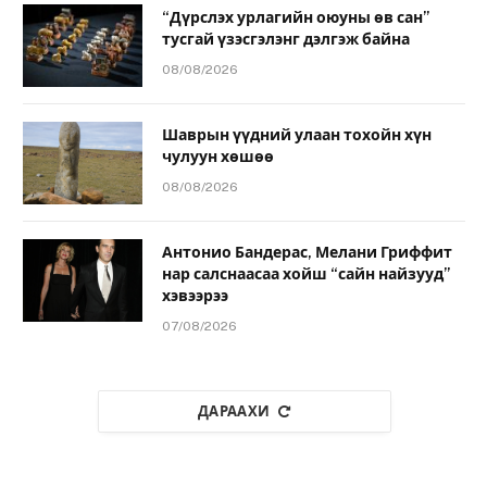
“Дүрслэх урлагийн оюуны өв сан”
тусгай үзэсгэлэнг дэлгэж байна
08/08/2026
Шаврын үүдний улаан тохойн хүн
чулуун хөшөө
08/08/2026
Антонио Бандерас, Мелани Гриффит
нар салснаасаа хойш “сайн найзууд”
хэвээрээ
07/08/2026
ДАРААХИ