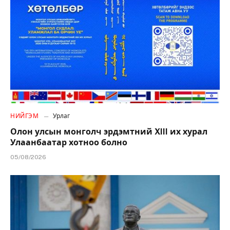
НИЙГЭМ
Урлаг
Олон улсын монголч эрдэмтний XIII их хурал
Улаанбаатар хотноо болно
05/08/2026