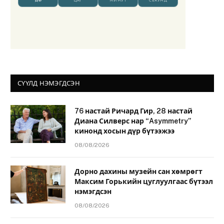
СҮҮЛД НЭМЭГДСЭН
76 настай Ричард Гир, 28 настай
Диана Силверс нар “Asymmetry”
кинонд хосын дүр бүтээжээ
08/08/2026
Дорно дахины музейн сан хөмрөгт
Максим Горькийн цуглуулгаас бүтээл
нэмэгдсэн
08/08/2026