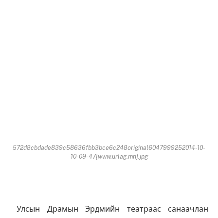
572d8cbdade839c58636fbb3bce6c248original6047999252014-10-
10-09-47[www.urlag.mn].jpg
Улсын Драмын Эрдмийн театраас санаачлан