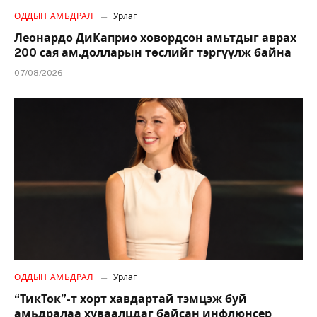
ОДДЫН АМЬДРАЛ
Урлаг
Леонардо ДиКаприо ховордсон амьтдыг аврах
200 сая ам.долларын төслийг тэргүүлж байна
07/08/2026
ОДДЫН АМЬДРАЛ
Урлаг
“ТикТок”-т хорт хавдартай тэмцэж буй
амьдралаа хуваалцдаг байсан инфлюнсер