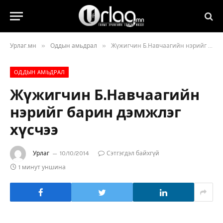
»
»
Урлаг.мн
Оддын амьдрал
Жүжигчин Б.Навчаагийн нэрийг барин дэмжлэг хүсчээ
ОДДЫН АМЬДРАЛ
Жүжигчин Б.Навчаагийн
нэрийг барин дэмжлэг
хүсчээ
Урлаг
10/10/2014
Сэтгэгдэл байхгүй
1 минут уншина