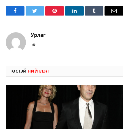
Facebook
Twitter
Pinterest
LinkedIn
Tumblr
Имэйл
Урлаг
Вэбсайт
ТӨСТЭЙ
НИЙТЛЭЛ