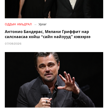
ОДДЫН АМЬДРАЛ
Урлаг
Антонио Бандерас, Мелани Гриффит нар
салснаасаа хойш “сайн найзууд” хэвээрээ
07/08/2026