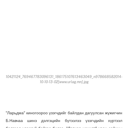
10421124_769467783096131_186175107613463049_n978668582014-
10-10-13-02[www.urlag.mn].jpg
"Ларьдма" киногоороо үзэгчдийг байлдан дагуулсан жүжигчин
Б.Навчаа шинэ дэлгэцийн бүтээлээ үзэгчдийн хүртээл