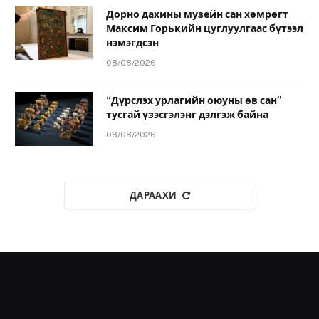
Дорно дахины музейн сан хөмрөгт
Максим Горькийн цуглуулгаас бүтээл
нэмэгдсэн
08/08/2026
“Дүрслэх урлагийн оюуны өв сан”
тусгай үзэсгэлэнг дэлгэж байна
08/08/2026
ДАРААХИ