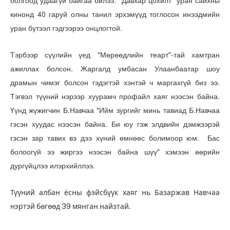
болгоод удаагүй байгаа билээ.
"Давхар цохилт" уран сайхны
кинонд 40 гаруй олны танил эрхэмүүд тоглосон инээдмийн
уран бүтээл гэдгээрээ онцлогтой.
Тэрбээр сүүлийн үед "Мөрөөдлийн теарт"-тай хамтран
ажиллах болсон. Жаргалд умбасан Улаанбаатар шоу
драмын чимэг болсон гэдэгтэй хэнтэй ч маргахгүй биз ээ.
Тэгвэл түүний нэрээр хуурамч профайл хаяг нээсэн байна.
Үүнд жүжигчин Б.Навчаа "Ийм зургийг минь тавиад Б.Навчаа
гэсэн хуудас нээсэн байна. Би юу гэж элдвийн дэмжээрэй
гэсэн зар тавих вэ дээ хүний өмнөөс болимоор юм. Бас
болоогүй ээ жиргээ нээсэн байна шүү" хэмээн өөрийн
дургүйцлээ илэрхийллээ.
Түүний албан ёсны фэйсбүүк хаяг нь Базаржав Навчаа
нэртэй бөгөөд 39 мянган найзтай.