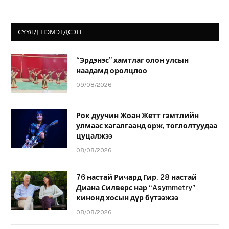
СҮҮЛД НЭМЭГДСЭН
“Эрдэнэс” хамтлаг олон улсын
наадамд оролцлоо
09/08/2026
Рок дуучин Жоан Жетт гэмтлийн
улмаас хагалгаанд орж, тоглолтуудаа
цуцалжээ
08/08/2026
76 настай Ричард Гир, 28 настай
Диана Силверс нар “Asymmetry”
кинонд хосын дүр бүтээжээ
08/08/2026