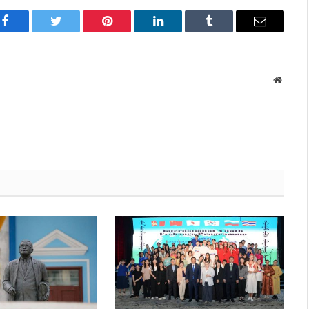
Facebook
Twitter
Pinterest
LinkedIn
Tumblr
Имэйл
Вэбса