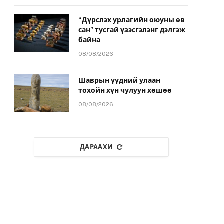
“Дүрслэх урлагийн оюуны өв
сан” тусгай үзэсгэлэнг дэлгэж
байна
08/08/2026
Шаврын үүдний улаан
тохойн хүн чулуун хөшөө
08/08/2026
ДАРААХИ