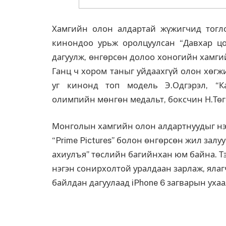
Хамгийн олон алдартай жүжигчид тогл
кинондоо урьж оролцуулсан “Давхар цо
дагуулж, өнгөрсөн долоо хоногийн хамги
Ганц ч хором таныг уйдаахгүй олон хөгж
уг кинонд топ модель Э.Одгэрэл, “Ка
олимпийн мөнгөн медальт, боксчин Н.Төгс
Монголын хамгийн олон алдартнуудыг нэг
“Prime Pictures” болон өнгөрсөн жил зал
ахиулъя” төслийн багийнхан юм байна. Т
нэгэн сонирхолтой уралдаан зарлаж, ялагч
байлдан дагуулаад iPhone 6 загварын ухаа