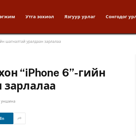
хөгжим
Утга зохиол
Язгуур урлаг
Сонгодог ур
ийн шагналтай уралдаан зарлалаа
он “iPhone 6”-гийн
 зарлалаа
т уншина
dIn