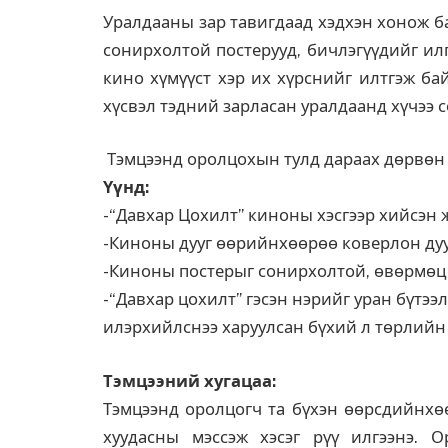
Уралдааны зар тавигдаад хэдхэн хонож 
сонирхолтой постерууд, бичлэгүүдийг ил
кино хүмүүст хэр их хүрснийг илтгэж бай
хүсвэл тэдний зарласан уралдаанд хүчээ с
Тэмцээнд оролцохын тулд дараах дөрвөн т
Үүнд:
-“Давхар Цохилт” киноны хэсгээр хийсэн
-Киноны дууг өөрийнхөөрөө коверлон ду
-Киноны постерыг сонирхолтой, өвөрмөц 
-“Давхар цохилт” гэсэн нэрийг уран бүтээ
илэрхийлснээ харуулсан бүхий л төрлийн 
Тэмцээний хугацаа:
Тэмцээнд оролцогч та бүхэн өөрсдийнхө
хуудасны мэссэж хэсэг рүү илгээнэ. О