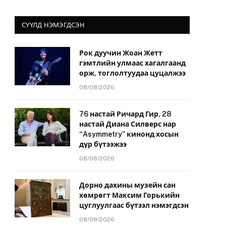
СҮҮЛД НЭМЭГДСЭН
Рок дуучин Жоан Жетт
гэмтлийн улмаас хагалгаанд
орж, тоглолтуудаа цуцалжээ
08/08/2026
76 настай Ричард Гир, 28
настай Диана Силверс нар
“Asymmetry” кинонд хосын
дүр бүтээжээ
08/08/2026
Дорно дахины музейн сан
хөмрөгт Максим Горькийн
цуглуулгаас бүтээл нэмэгдсэн
08/08/2026