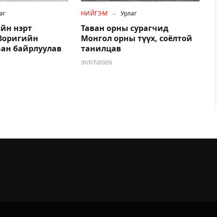
аг
НИЙГЭМ
Урлаг
йн нэрт
Таван орны сурагчид
.Зоригийн
Монгол орны түүх, соёлтой
аан байрлуулав
танилцав
31/07/2026