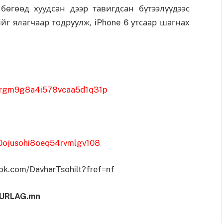
бөгөөд хуудсан дээр тавигдсан бүтээлүүдээс
ийг ялагчаар тодруулж, iPhone 6 утсаар шагнах
7sdrgm9g8a4i578vcaa5d1q31p
q0ojusohi8oeq54rvmlgv108
ok.com/DavharTsohilt?fref=nf
URLAG.mn