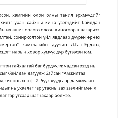
осон, хамгийн олон олны танил эрхмүүдийг
хилт” уран сайхны кино үзэгчдийг байлдан
йн их ашиг орлого олсон киногоор шалгарчээ.
илтэй, сонирхолтой үйл явдлаар дүүрэн өрнөх
мертон” хамтлагийн дуучин Л.Ган-Эрдэнэ,
цогт нарын ховор хүмүүс дүр бүтээсэн юм.
тгэн гайхалтай баг бүрдүүлж чадсан эзэд нь
уусыг байлдан дагуулж байсан “Амжилтаа
эд киноныхоо фэйсбүүк хуудсаар дамжуулан
дыг нь ухаалаг гар утасны зах зээлийг мөн л
лаг гар утсаар шагнахаар болжээ.