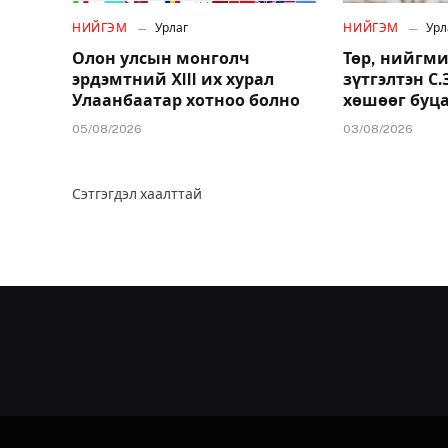
НИЙГЭМ
Урлаг
НИЙГЭМ
Урл
Олон улсын монголч
Төр, нийгми
эрдэмтний XIII их хурал
зүтгэлтэн С
Улаанбаатар хотноо болно
хөшөөг буц
05/08/2026
03/08/2026
Сэтгэгдэл хаалттай