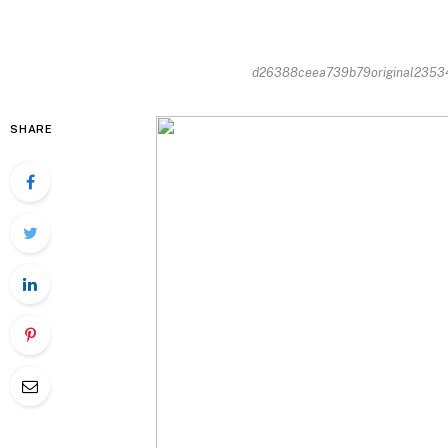
d26388ceea739b79original235346
SHARE