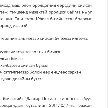
байхад маш олон оролцогчид өөрсдийн хийсэн
гээж, тэмцээнд идэвхтэй оролцож байгаа нь уг
х шиг. Та ч гэсэн iPhone 6-гийн эзэн болохыг
ориод үзээрэй.
өрлийн аль нэгээр хийсэн бүтээлээ илгээнэ.
 жүжигчилсэн тоглолтын бичлэг
улсан бичлэг
хэлбэрээр хийсэн бүтээл
лч сэтгэлгээгээр болон өөр өнцгөөс хэрхэн
зураг, дизайны бүтээл
ө бичлэгийг “Давхар Цохилт” киноны фэсбүүк
ролцогчдын бүтээлийг 2014.10.17-ны баасан