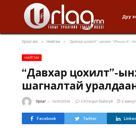
Дуу 
»
»
Урлаг.мн
Нийгэм
“Давхар цохилт”-ынхон “iPhone 6”-г
НИЙГЭМ
“Давхар цохилт”-ынх
шагналтай уралдаан
Урлаг
13/10/2014
Сэтгэгдэл байхгүй
2 мину
Facebook
Twitter
Linke