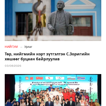
НИЙГЭМ
Урлаг
Төр, нийгмийн нэрт зүтгэлтэн С.Зоригийн
хөшөөг буцаан байрлуулав
03/08/2026