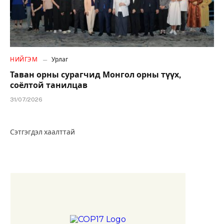
НИЙГЭМ
Урлаг
Таван орны сурагчид Монгол орны түүх,
соёлтой танилцав
31/07/2026
Сэтгэгдэл хаалттай