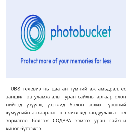
UBS телевиз нь цаатан түмний аж амьдрал, ёс
заншил, өв уламжлалыг уран сайхны аргаар олон
нийтэд үзүүлж, үзэгчид болон зохих түвшний
хүмүүсийн анхаарлыг энэ чиглэлд хандуулахыг гол
зорилгоо болгож СОДУРА хэмээх уран сайхны
киног бүтээжээ.