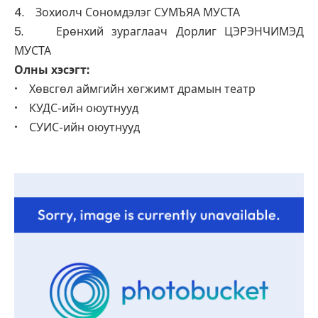
4. Зохиолч Сономдэлэг СУМЪЯА МУСТА
5. Ерөнхий зураглаач Дорлиг ЦЭРЭНЧИМЭД
МУСТА
Олны хэсэгт:
• Хөвсгөл аймгийн хөгжимт драмын театр
• КУДС-ийн оюутнууд
• СУИС-ийн оюутнууд