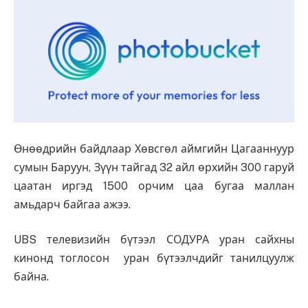
Өнөөдрийн байдлаар Хөвсгөл аймгийн Цагааннуур
сумын Баруун, Зүүн тайгад 32 айл өрхийн 300 гаруй
цаатан иргэд 1500 орчим цаа бугаа маллан
амьдарч байгаа ажээ.
UBS телевизийн бүтээл СОДУРА уран сайхны
кинонд тоглосон уран бүтээлчдийг танилцуулж
байна.