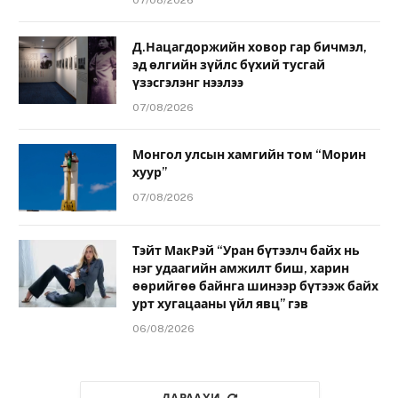
07/08/2026
Д.Нацагдоржийн ховор гар бичмэл,
эд өлгийн зүйлс бүхий тусгай
үзэсгэлэнг нээлээ
07/08/2026
Монгол улсын хамгийн том “Морин
хуур”
07/08/2026
Тэйт МакРэй “Уран бүтээлч байх нь
нэг удаагийн амжилт биш, харин
өөрийгөө байнга шинээр бүтээж байх
урт хугацааны үйл явц” гэв
06/08/2026