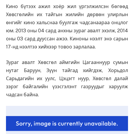
Кино бүтээх ажил хоёр жил үргэлжилсэн бөгөөд
Хөвсгөлийн их тайгын жилийн дөрвөн улирлын
өнгийг кино хальснаа буулгаж чадсанаараа онцлог
юм. 2013 оны 04 сард анхны зураг авалт эхэлж, 2014
оны 03 сард дууссан ажээ. Киноны нээлт энэ сарын
17-нд нээлтээ хийхээр товоо зарлалаа.
Зураг авалт Хөвсгөл аймгийн Цагааннуур сумын
нутаг Баруун, Зүүн тайгад хийгдэж, Хорьдол
Сарьдагийн их уулс, Цэцэгт нуур, Хөвсгөл далай
зэрэг байгалийн үзэсгэлэнт газруудыг харуулж
чадсан байна.