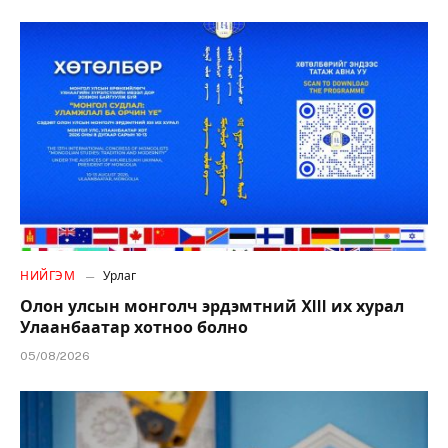
НИЙГЭМ
Урлаг
Олон улсын монголч эрдэмтний XIII их хурал
Улаанбаатар хотноо болно
05/08/2026