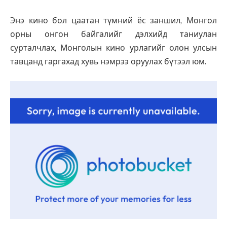
Энэ кино бол цаатан түмний ёс заншил, Монгол
орны онгон байгалийг дэлхийд таниулан
сурталчлах, Монголын кино урлагийг олон улсын
тавцанд гаргахад хувь нэмрээ оруулах бүтээл юм.