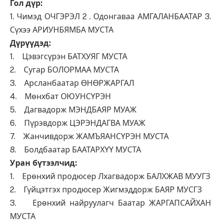
Гол дүр:
1. Чимэд ОЧГЭРЭЛ 2 . Одонгаваа АМГАЛАНБААТАР 3.
Сүхээ АРИУНБЯМБА МУСТА
Дүрүүдэд:
1. Цэвэгсүрэн БАТХУЯГ МУСТА
2. Сугар БОЛОРМАА МУСТА
3. Арсланбаатар ӨНӨРЖАРГАЛ
4. Мөнхбат ОЮУНСҮРЭН
5. Дагвадорж МЭНДБАЯР МУАЖ
6. Пүрэвдорж ЦЭРЭНДАГВА МУАЖ
7. Жанчивдорж ЖАМЪЯАНСҮРЭН МУСТА
8. Болдбаатар БААТАРХҮҮ МУСТА
Уран бүтээлчид:
1. Ерөнхий продюсер Лхагвадорж БАЛХЖАВ МУУГЗ
2. Гүйцэтгэх продюсер Жигмэддорж БАЯР МУСГЗ
3. Ерөнхий найруулагч Баатар ЖАРГАПСАЙХАН
МУСТА