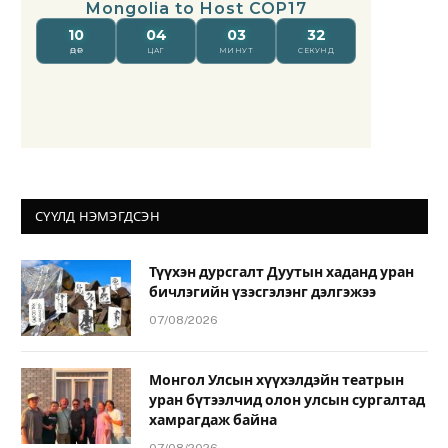
СҮҮЛД НЭМЭГДСЭН
Түүхэн дурсгалт Дуутын хаданд уран
бичлэгийн үзэсгэлэнг дэлгэжээ
07/08/2026
Монгол Улсын хүүхэлдэйн театрын
уран бүтээлчид олон улсын сургалтад
хамрагдаж байна