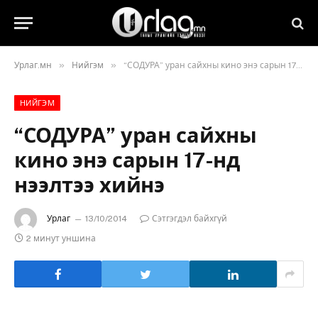
»
»
Урлаг.мн
Нийгэм
“СОДУРА” уран сайхны кино энэ сарын 17-нд нээлтээ хийнэ
НИЙГЭМ
“СОДУРА” уран сайхны
кино энэ сарын 17-нд
нээлтээ хийнэ
Урлаг
13/10/2014
Сэтгэгдэл байхгүй
2 минут уншина