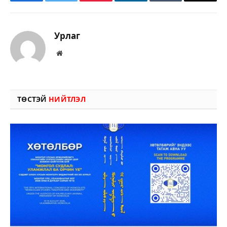
Facebook
Twitter
Pinterest
LinkedIn
Tumblr
Имэйл
Урлаг
Вэбсайт
ТӨСТЭЙ
НИЙТЛЭЛ