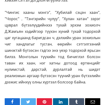
хэмээн сэтгэл догдлон өгүүлнэ лээ.
"Чингис хааны мэнгэ", "Хубилай сэцэн хаан",
"Чорос" , "Тэнгэрийн чулуу", "Хулан хатан" зэрэг
цуврал бүтээлүүдийнхээ тухай эрхэм зохиолч
Д.Жамъян хэдийгээр түүхэн хүний тухай тодорхой
цаг хугацаанд баригдсан ч, дэлхийн уран зохиолын
чиг хандлагыг тусган, өөрийн сэтгэлгээний
шинжтэй бүтээсэн гэдгээ энэ үеэр тодорхой ярьсан
билээ. Монголын түүхийн тод бичиглэл болсон
таван их хаан, нэг хатны дотоод ертөнцийг
нулимстай, дарстай, дурлалтай нь шидэт
реализмын аргаар бүтээсэн түүний уран бүтээлийн
дээжис ийнхүү олны хүртээл болсоор байна.