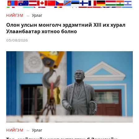
НИЙГЭМ
Урлаг
Олон улсын монголч эрдэмтний XIII их хурал
Улаанбаатар хотноо болно
05/08/2026
НИЙГЭМ
Урлаг