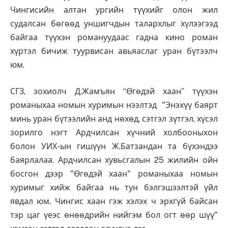
Чингисийн алтан ургийн түүхийг олон жил
судалсан бөгөөд уншигчдын талархлыг хүлээгээд
байгаа түүхэн романуудаас гадна кино роман
хүртэл бичиж туурвисан авьяаслаг уран бүтээлч
юм.
СГЗ, зохиолч Д.Жамъян “Өгөдэй хаан” түүхэн
романыхаа номын хуримын нээлтэд "Энэхүү баярт
минь уран бүтээлийн анд нөхөд, сэтгэл зүтгэл, хүсэл
зорилго нэгт Ардчилсан хүчний холбооныхон
болон УИХ-ын гишүүн Ж.Батзандан та бүхэндээ
баярлалаа. Ардчилсан хувьсгалын 25 жилийн ойн
босгон дээр "Өгөдэй хаан" романыхаа номын
хуримыг хийж байгаа нь тун бэлгэшээлтэй үйл
явдал юм. Чингис хаан гэж хэлэх ч эрхгүй байсан
тэр цаг үеэс өнөөдрийн нийгэм бол огт өөр шүү"