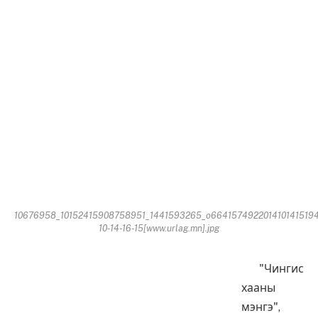
10676958_10152415908758951_1441593265_o664157492201410141519
10-14-16-15[www.urlag.mn].jpg
"Чингис
хааны
мэнгэ",