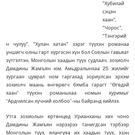
"Хубилай
сэцэн
хаан",
"Чорос",
"Тэнгэрий
н чулуу", "Хулан хатан" зэрэг түүхэн романаа
уншигч олны гарт хүргэсэн хүн бол Соёлын гавьяат
зүтгэлтэн, Монголын хаадын түүх судлаач, зохиолч
Дамдины Жамъян юм. Амьдралынхаа 25 жилийг
зургаан цуврал ном гаргахад зориулсан эрхэм
зохиолч маань өнгөрөгч бямба гарагт “Өгөдэй
хаан” түүхэн романыхаа номын хуримыг
“Ардчилсан хүчний холбоо”-ны байранд хийлээ.
Утга зохиолын ертөнцөд Урианханы хөх чоно
Дамдины Жамъян нэрээрээ танигдсан тэрбээр
Монголын түүх, ялангуяа их хаадын түүх, эзэн