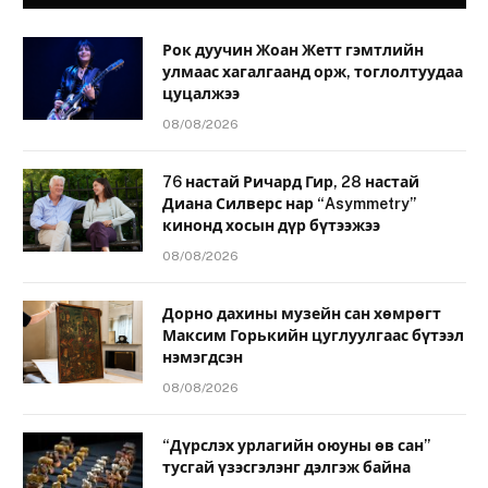
Рок дуучин Жоан Жетт гэмтлийн
улмаас хагалгаанд орж, тоглолтуудаа
цуцалжээ
08/08/2026
76 настай Ричард Гир, 28 настай
Диана Силверс нар “Asymmetry”
кинонд хосын дүр бүтээжээ
08/08/2026
Дорно дахины музейн сан хөмрөгт
Максим Горькийн цуглуулгаас бүтээл
нэмэгдсэн
08/08/2026
“Дүрслэх урлагийн оюуны өв сан”
тусгай үзэсгэлэнг дэлгэж байна