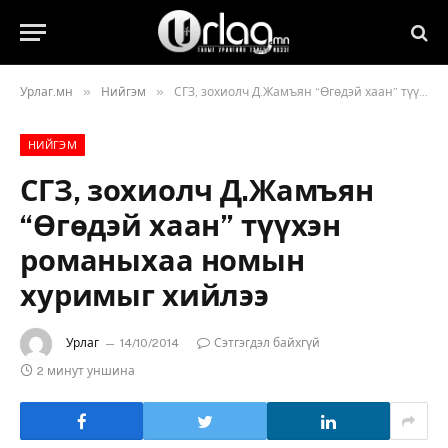
»
»
Урлаг.мн
Нийгэм
СГЗ, зохиолч Д.Жамъян “Өгөдэй хаан” түүхэн романыхаа номын хуримыг хийлээ
НИЙГЭМ
СГЗ, зохиолч Д.Жамъян
“Өгөдэй хаан” түүхэн
романыхаа номын
хуримыг хийлээ
Урлаг
14/10/2014
Сэтгэгдэл байхгүй
2 минут уншина