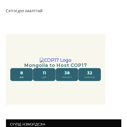
Сэтгэгдэл хаалттай
СҮҮЛД НЭМЭГДСЭН