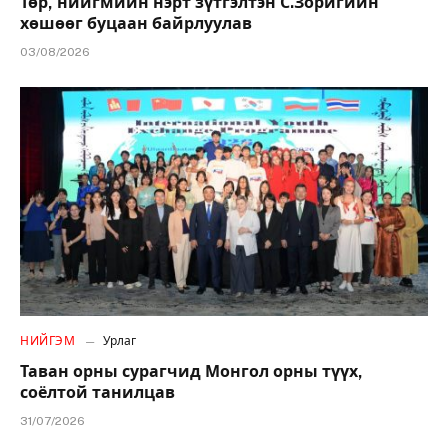
Төр, нийгмийн нэрт зүтгэлтэн С.Зоригийн
хөшөөг буцаан байрлуулав
03/08/2026
НИЙГЭМ
Урлаг
Таван орны сурагчид Монгол орны түүх,
соёлтой танилцав
31/07/2026