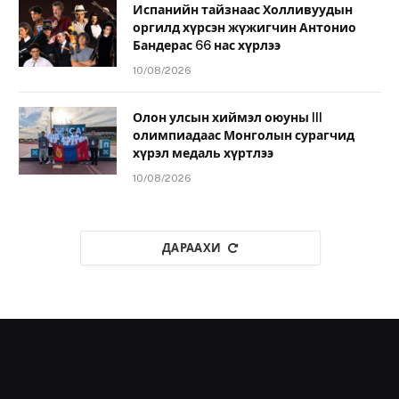
Испанийн тайзнаас Холливуудын
оргилд хүрсэн жүжигчин Антонио
Бандерас 66 нас хүрлээ
10/08/2026
Олон улсын хиймэл оюуны III
олимпиадаас Монголын сурагчид
хүрэл медаль хүртлээ
10/08/2026
ДАРААХИ