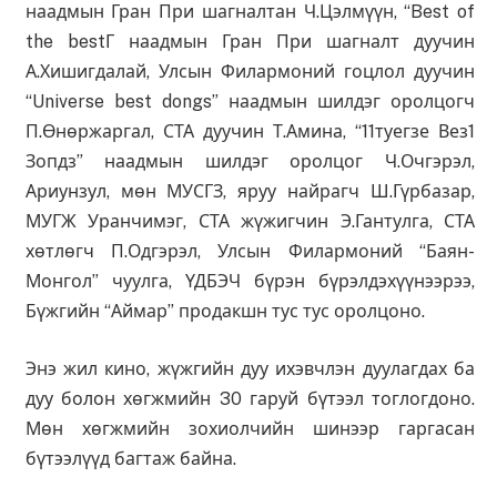
наадмын Гран При шагналтан Ч.Цэлмүүн, “Best of
the bestГ наадмын Гран При шагналт дуучин
А.Хишигдалай, Улсын Филармоний гоцлол дуучин
“Universe best dongs” наадмын шилдэг оролцогч
П.Өнөржаргал, СТА дуучин Т.Амина, “11туегзе Вез1
Зопдз” наадмын шилдэг оролцог Ч.Очгэрэл,
Ариунзул, мөн МУСГЗ, яруу найрагч Ш.Гүрбазар,
МУГЖ Уранчимэг, СТА жүжигчин Э.Гантулга, СТА
хөтлөгч П.Одгэрэл, Улсын Филармоний “Баян-
Монгол” чуулга, ҮДБЭЧ бүрэн бүрэлдэхүүнээрээ,
Бүжгийн “Аймар” продакшн тус тус оролцоно.
Энэ жил кино, жүжгийн дуу ихэвчлэн дуулагдах ба
дуу болон хөгжмийн 30 гаруй бүтээл тоглогдоно.
Мөн хөгжмийн зохиолчийн шинээр гаргасан
бүтээлүүд багтаж байна.