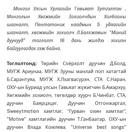
Монгол Улсын Урлагийн
Г
авьяат Зутгэлтэн ,
Монголын Хөгжмийн Зохиолчдын Холбооны
шагналт, Пентатоник наадмын 5 удаагийн
шагналт, хөгжмийн зохиолч Л.Балхжавын “Миний
дуунууд” тоглолт 16 дахь жилдээ зохион
байгуулагдах гэж байна.
Тоглолтонд:
Төрийн Соёрхолт дуучин Д.Болд,
МУГЖ Ариунаа, МУГЖ Зууны манлай поп хатагтай
Б.Сарантуяа, МУГЖ Х.Лхагвасүрэн, СТА С.Наран,
ОХУ-ын Буриад улсын Гавьяат жүжигчин Б.Амархүү,
Хөгжмийн зохиолч, төгөлдөр хуурч Б.Чинбат, СТА,
дуучин Баярцэцэг, Дуучин Отгонжаргал,
Sweeytmotion хамтлаг, “Гурван охин хамтлаг”,
"Моtive" хамтлагийн дуучин Т.Ганбаатар, ОХУ-ын
дуучин Влада Комлева, "Universe best songs"