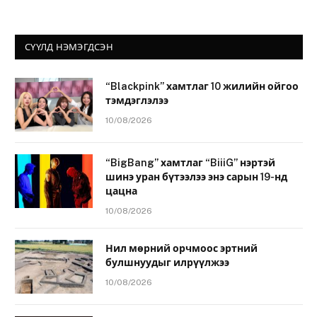
СҮҮЛД НЭМЭГДСЭН
“Blackpink” хамтлаг 10 жилийн ойгоо
тэмдэглэлээ
10/08/2026
“BigBang” хамтлаг “BiiiG” нэртэй
шинэ уран бүтээлээ энэ сарын 19-нд
цацна
10/08/2026
Нил мөрний орчмоос эртний
булшнуудыг илрүүлжээ
10/08/2026