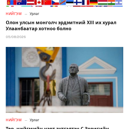
НИЙГЭМ
Урлаг
Олон улсын монголч эрдэмтний XIII их хурал
Улаанбаатар хотноо болно
05/08/2026
НИЙГЭМ
Урлаг
Төр, нийгмийн нэрт зүтгэлтэн С.Зоригийн