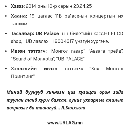
Хэзээ:
2014 оны 10-р сарын 23,24,25
Хаана:
19 цагаас 11В ра1асе-ын концертын их
танхим
Тасалбар: UB Palace
-ын билетийн касс.HI FI CD
shop, UB лавлах 1900-1617 үнэгүй хүргэнэ.
Ивээн тэтгэгч:
“Монгол газар”, “Авзага трейд”,
“Sound of Mongolia”, “UB PALACE”
Хэвлэлийн ивээн тэтгэгч:
“Хөх Монгол
Принтинг”
Миний дуунууд хичнээн цаг хугацаа орон зайг
туулан танд хур,ч баясал, гуниг ухаарлыг алиныг
авчрахыг би таашгүй… Л.Балхжав
www.URLAG.mn