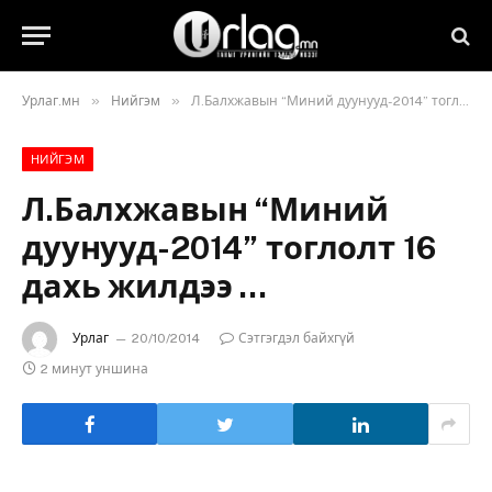
»
»
Урлаг.мн
Нийгэм
Л.Балхжавын “Миний дуунууд-2014” тоглолт 16 дахь жилдээ …
НИЙГЭМ
Л.Балхжавын “Миний
дуунууд-2014” тоглолт 16
дахь жилдээ …
Урлаг
20/10/2014
Сэтгэгдэл байхгүй
2 минут уншина