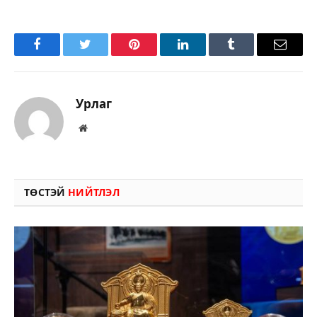
Facebook
Twitter
Pinterest
LinkedIn
Tumblr
Имэйл
Урлаг
Вэбсайт
ТӨСТЭЙ
НИЙТЛЭЛ