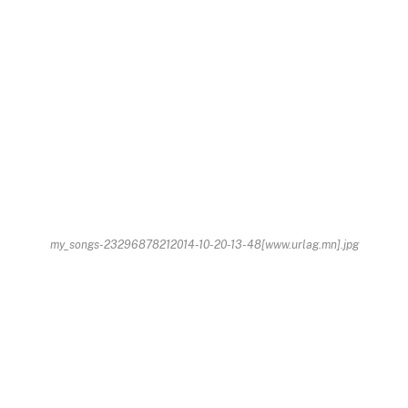
my_songs-23296878212014-10-20-13-48[www.urlag.mn].jpg