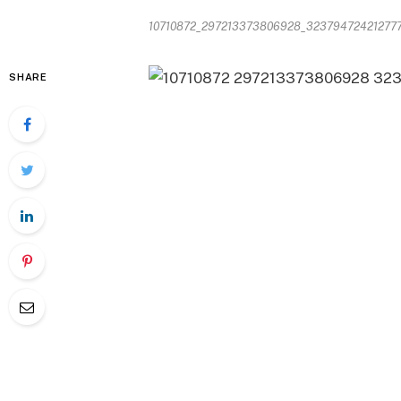
10710872_297213373806928_3237947242127771
SHARE