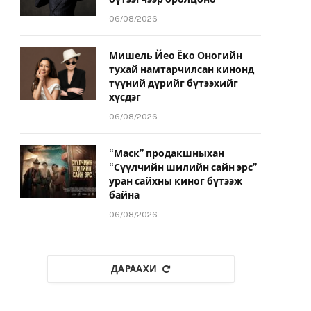
06/08/2026
Мишель Йео Ёко Оногийн
тухай намтарчилсан кинонд
түүний дүрийг бүтээхийг
хүсдэг
06/08/2026
“Маск” продакшныхан
“Сүүлчийн шилийн сайн эрс”
уран сайхны киног бүтээж
байна
06/08/2026
ДАРААХИ