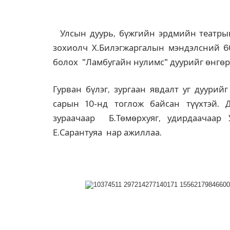
Улсын дуурь, бүжгийн эрдмийн театрын
зохиолч Х.Билэгжаргалын мэндэлсний 6
болох "Ламбугайн нулимс" дуурийг өнгөр
Гурван бүлэг, зургаан явдалт уг дуури
сарын 10-нд тоглож байсан түүхтэй. Д
зураачаар Б.Төмөрхуяг, удирдаачаар 
Е.Сарантуяа нар ажиллаа.