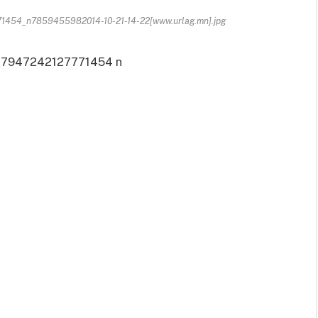
454_n7859455982014-10-21-14-22[www.urlag.mn].jpg