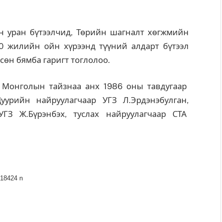
 уран бүтээлчид, Төрийн шагналт хөгжмийн
0 жилийн ойн хүрээнд түүний алдарт бүтээл
сөн бямба гаригт тоглолоо.
йг Монголын тайзнаа анх 1986 оны тавдугаар
уурийн найруулагчаар УГЗ Л.Эрдэнэбулган,
УГЗ Ж.Бүрэнбэх, туслах найруулагчаар СТА