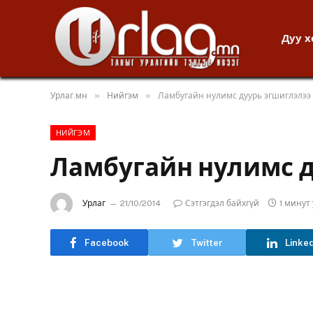
Дуу 
»
»
Урлаг.мн
Нийгэм
Ламбугайн нулимс дуурь эгшиглэлээ
НИЙГЭМ
Ламбугайн нулимс д
Урлаг
21/10/2014
Сэтгэгдэл байхгүй
1 минут
Facebook
Twitter
Linke