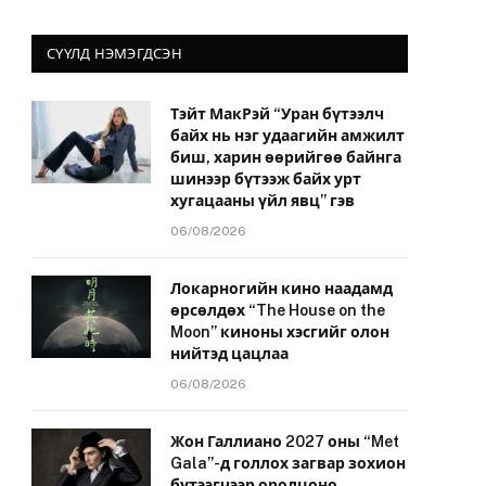
СҮҮЛД НЭМЭГДСЭН
Тэйт МакРэй “Уран бүтээлч
байх нь нэг удаагийн амжилт
биш, харин өөрийгөө байнга
шинээр бүтээж байх урт
хугацааны үйл явц” гэв
06/08/2026
Локарногийн кино наадамд
өрсөлдөх “The House on the
Moon” киноны хэсгийг олон
нийтэд цацлаа
06/08/2026
Жон Галлиано 2027 оны “Met
Gala”-д голлох загвар зохион
бүтээгчээр оролцоно