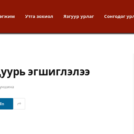
хөгжим
Утга зохиол
Язгуур урлаг
Сонгодог ур
уурь эгшиглэлээ
 уншина
dIn